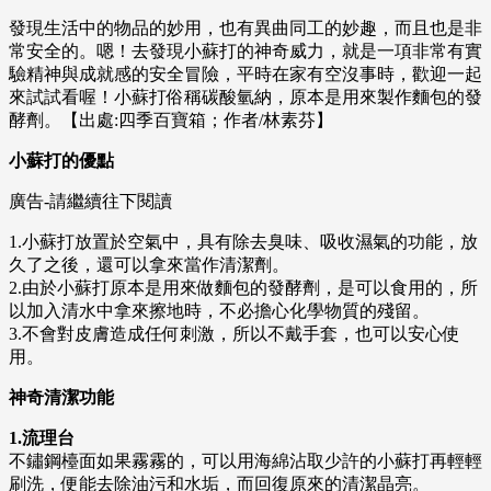
發現生活中的物品的妙用，也有異曲同工的妙趣，而且也是非
常安全的。嗯！去發現小蘇打的神奇威力，就是一項非常有實
驗精神與成就感的安全冒險，平時在家有空沒事時，歡迎一起
來試試看喔！小蘇打俗稱碳酸氫納，原本是用來製作麵包的發
酵劑。【出處:四季百寶箱；作者/林素芬】
小蘇打的優點
廣告-請繼續往下閱讀
1.小蘇打放置於空氣中，具有除去臭味、吸收濕氣的功能，放
久了之後，還可以拿來當作清潔劑。
2.由於小蘇打原本是用來做麵包的發酵劑，是可以食用的，所
以加入清水中拿來擦地時，不必擔心化學物質的殘留。
3.不會對皮膚造成任何刺激，所以不戴手套，也可以安心使
用。
神奇清潔功能
1.流理台
不鏽鋼檯面如果霧霧的，可以用海綿沾取少許的小蘇打再輕輕
刷洗，便能去除油污和水垢，而回復原來的清潔晶亮。