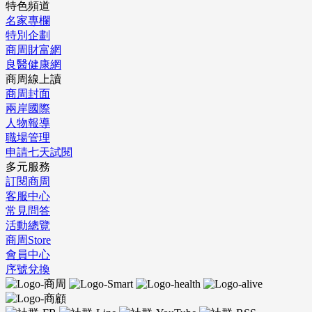
特色頻道
名家專欄
特別企劃
商周財富網
良醫健康網
商周線上讀
商周封面
兩岸國際
人物報導
職場管理
申請七天試閱
多元服務
訂閱商周
客服中心
常見問答
活動總覽
商周Store
會員中心
序號兌換