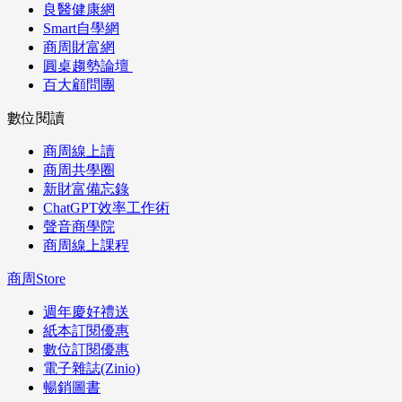
良醫健康網
Smart自學網
商周財富網
圓桌趨勢論壇
百大顧問團
數位閱讀
商周線上讀
商周共學圈
新財富備忘錄
ChatGPT效率工作術
聲音商學院
商周線上課程
商周Store
週年慶好禮送
紙本訂閱優惠
數位訂閱優惠
電子雜誌(Zinio)
暢銷圖書