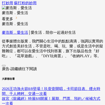
打妙用
蘇打粉的妙用
麥浩斯．愛生活
看更多
麥浩斯．愛生活
麥浩斯．愛生活
│愛生活．陪你一起過好生活
從事媒體出版業，我們關心生活中的點點滴滴，強調以實用的
方式創造美好生活，不管是吃、喝、玩、樂，或是生活中的疑
難雜症，都可以在愛生活中找到答案，旗下出版品包含『好
吃』、『花草遊戲』、『DIY玩佈置』、『收納PLAY』等。
廣告-請繼續往下閱讀
大家都在看
2026王功漁火節8/8登場！玖壹壹開唱，卡司節目表、煙火時
間、千人烤蚵、交通一次看
故宮《龍藏經》特展8/8開展！展期、門票、預約／候補方式
一次看