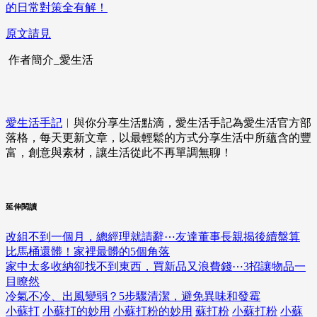
的日常對策全有解！
原文請見
作者簡介_愛生活
愛生活手記
︱與你分享生活點滴，愛生活手記為愛生活官方部
落格，每天更新文章，以最輕鬆的方式分享生活中所蘊含的豐
富，創意與素材，讓生活從此不再單調無聊！
延伸閱讀
改組不到一個月，總經理就請辭⋯友達董事長親揭後續盤算
比馬桶還髒！家裡最髒的5個角落
家中太多收納卻找不到東西，買新品又浪費錢⋯3招讓物品一
目瞭然
冷氣不冷、出風變弱？5步驟清潔，避免異味和發霉
小蘇打
小蘇打的妙用
小蘇打粉的妙用
蘇打粉
小蘇打粉
小蘇