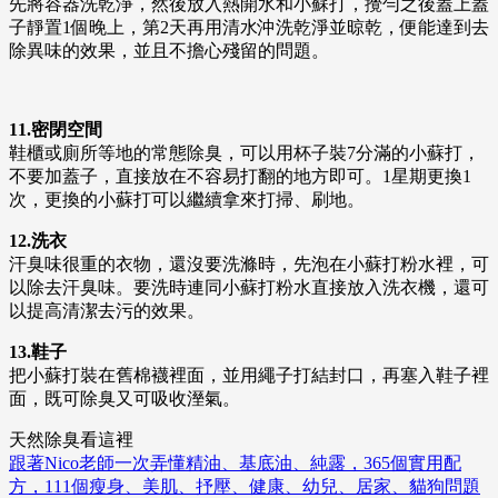
先將容器洗乾淨，然後放入熱開水和小蘇打，攪勻之後蓋上蓋
子靜置1個晚上，第2天再用清水沖洗乾淨並晾乾，便能達到去
除異味的效果，並且不擔心殘留的問題。
11.密閉空間
鞋櫃或廁所等地的常態除臭，可以用杯子裝7分滿的小蘇打，
不要加蓋子，直接放在不容易打翻的地方即可。1星期更換1
次，更換的小蘇打可以繼續拿來打掃、刷地。
12.洗衣
汗臭味很重的衣物，還沒要洗滌時，先泡在小蘇打粉水裡，可
以除去汗臭味。要洗時連同小蘇打粉水直接放入洗衣機，還可
以提高清潔去污的效果。
13.鞋子
把小蘇打裝在舊棉襪裡面，並用繩子打結封口，再塞入鞋子裡
面，既可除臭又可吸收溼氣。
天然除臭看這裡
跟著Nico老師一次弄懂精油、基底油、純露，365個實用配
方，111個瘦身、美肌、抒壓、健康、幼兒、居家、貓狗問題