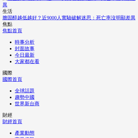
生活
膽固醇越低越好？近9000人實驗破解迷思：死亡率沒明顯差異
焦點
焦點首頁
時事分析
封面故事
今日最新
大家都在看
國際
國際首頁
全球話題
趨勢中國
世界新台商
財經
財經首頁
產業動態