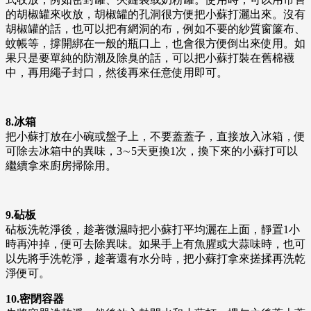
的胡椒罐來收放，胡椒罐的孔洞很方便把小蘇打灑出來。沒有
胡椒罐的話，也可以把有網洞的布，例如不要的紗質窗簾布、
蚊帳等，撐開綁在一般的瓶口上，也會很方便倒出來使用。如
果只是要單純的防潮及除臭的話，可以把小蘇打裝在舊棉襪
中，再用繩子封口，然後再來任意使用即可。
8.冰箱
把小蘇打放在小碗或盤子上，不要蓋蓋子，直接放入冰箱，便
可除去冰箱中的異味，3∼5天更換1次，換下來的小蘇打可以
繼續拿來廚房掃除用。
9.砧板
砧板洗乾淨後，趁著微濕時把小蘇打平均灑在上面，靜置1小
時再沖掉，便可去除異味。如果手上有魚腥或大蒜味時，也可
以先將手洗乾淨，趁著還有水分時，把小蘇打拿來搓揉再洗乾
淨便可。
10.密閉容器