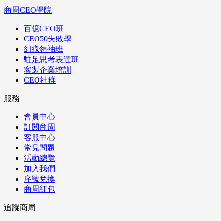
商周CEO學院
百億CEO班
CEO50失敗學
組織領袖班
駐足思考表達班
客製企業培訓
CEO社群
服務
會員中心
訂閱商周
客服中心
常見問題
活動總覽
加入我們
序號兌換
商周紅包
追蹤商周