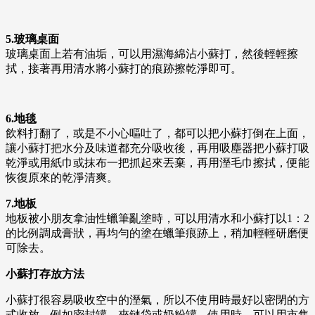
5.玻璃桌面
玻璃桌面上若有油垢，可以用濕海綿沾小蘇打，然後輕輕擦
拭，接著再用清水將小蘇打的痕跡擦乾淨即可。
6.地毯
飲料打翻了，或是不小心嘔吐了，都可以把小蘇打倒在上面，
讓小蘇打把水分及味道都充分吸收後，再用吸塵器把小蘇打吸
乾淨或用紙巾或抹布一把抓起來丟棄，再用溼毛巾擦拭，便能
恢復原來的乾淨清爽。
7.地板
地板被小朋友拿油性蠟筆亂塗時，可以用清水和小蘇打以1：2
的比例調成膏狀，再均勻的塗在蠟筆痕跡上，稍加輕輕研磨便
可除去。
小蘇打存放方法
小蘇打很容易吸收空中的溼氣，所以不使用時最好以密閉的方
式收放，例如密封罐、夾鏈袋或奶粉罐。使用時，可以用市售