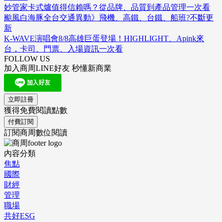
妙管家卡式爐值得信賴嗎？從品牌、品質到產品管理一次看
颱風白海豚全台交通異動》飛機、高鐵、台鐵、船班?不斷更
新
K-WAVE演唱會8/8高雄巨蛋登場！HIGHLIGHT、Apink來
台，卡司、門票、入場資訊一次看
FOLLOW US
加入商周LINE好友 秒懂新商業
立即註冊
獲得免費閱讀點數
付費訂閱
訂閱商周數位閱讀
內容分類
焦點
國際
財經
管理
職場
共好ESG