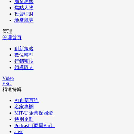
商業趨勢
焦點人物
投資理財
地產風雲
管理
管理首頁
創新策略
數位轉型
行銷密技
領導馭人
Video
ESG
精選特輯
AI創新百強
名家專欄
MIT-U 企業探照燈
特別企劃
Podcast《商周Bar》
alive