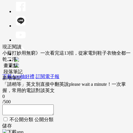
現正閱讀
小蘇打妙用無窮》一次看完這13招，從家電到鞋子衣物全都一
乾二淨
畫重點
段落筆記
下載App抽好禮
訂閱電子報
新增筆記
「請稍等」英文別直接中翻英說please wait a minute！一次掌
握，常用的電話對談英文
0
/500
不公開分類
公開分類
儲存