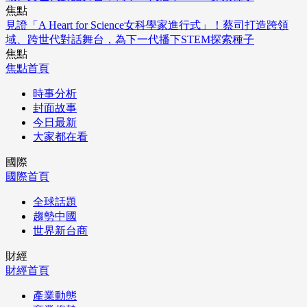
焦點
見證「A Heart for Science女科學家進行式」！蔡司打造跨領
域、跨世代對話舞台，為下一代播下STEM探索種子
焦點
焦點首頁
時事分析
封面故事
今日最新
大家都在看
國際
國際首頁
全球話題
趨勢中國
世界新台商
財經
財經首頁
產業動態