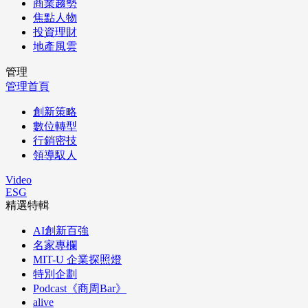
商業趨勢
焦點人物
投資理財
地產風雲
管理
管理首頁
創新策略
數位轉型
行銷密技
領導馭人
Video
ESG
精選特輯
AI創新百強
名家專欄
MIT-U 企業探照燈
特別企劃
Podcast《商周Bar》
alive