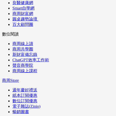
良醫健康網
Smart自學網
商周財富網
圓桌趨勢論壇
百大顧問團
數位閱讀
商周線上讀
商周共學圈
新財富備忘錄
ChatGPT效率工作術
聲音商學院
商周線上課程
商周Store
週年慶好禮送
紙本訂閱優惠
數位訂閱優惠
電子雜誌(Zinio)
暢銷圖書