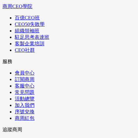
商周CEO學院
百億CEO班
CEO50失敗學
組織領袖班
駐足思考表達班
客製企業培訓
CEO社群
服務
會員中心
訂閱商周
客服中心
常見問題
活動總覽
加入我們
序號兌換
商周紅包
追蹤商周