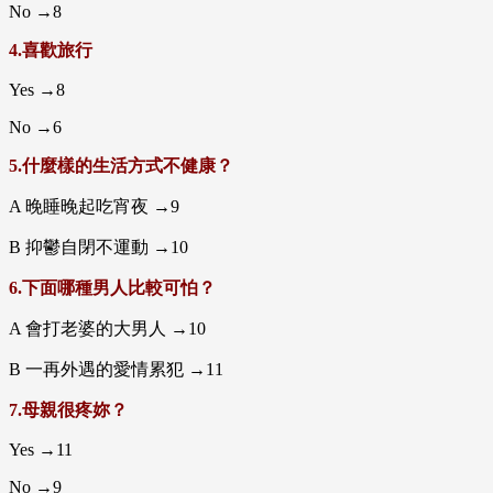
No →8
4.喜歡旅行
Yes →8
No →6
5.什麼樣的生活方式不健康？
A 晚睡晚起吃宵夜 →9
B 抑鬱自閉不運動 →10
6.下面哪種男人比較可怕？
A 會打老婆的大男人 →10
B 一再外遇的愛情累犯 →11
7.母親很疼妳？
Yes →11
No →9