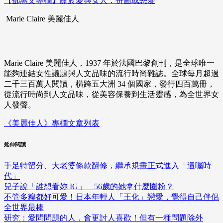
【鄧惠文專欄】關於愛與女人：拼圖或戀愛
Marie Claire 美麗佳人
Marie Claire 美麗佳人，1937 年於法國巴黎創刊，是全球唯一
能夠連結女性議題與人文品味的流行時尚雜誌。全球每月超過
二千三百萬人閱讀，橫跨五大洲 34 個國家，發行四百萬冊，
從流行時尚到人文品味，從美容保養到生活靈感，為全世界女
人發聲。
《美麗佳人》專欄文章列表
延伸閱讀
手足特留分、大老婆條款翻修，繼承規畫正式進入「遺囑時
代」
兒子說「誰想看妳 IG」 56歲的她拿什麼圈粉？
不管多糗都好可愛！日本年輕人「王化」戀愛，覺得自己伴侶
全世界最棒
研究：愛問問題的人，會更討人喜歡！但有一種問題除外