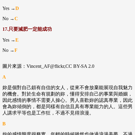
Yes →
D
No →
C
17.只要減肥一定能成功
Yes →
E
No →
F
圖片來源：Vincent_AF@flickr,CC BY-SA 2.0
A
妳是個對自己頗有自信的女人，從來不會放棄能展現自我魅力
的機會。對於生命有規劃的妳，懂得安排自己的事業與婚姻，
因此感情的事情不需要人操心。男人喜歡妳的認真專業，因此
會為妳傾倒的，都是同樣有自信且具有專業能力的人。這些男
人講求平等也是工作狂，不過不見得浪漫。
B
妳的感情態度很務實，年輕的時候雖然也做過浪漫美夢，不過