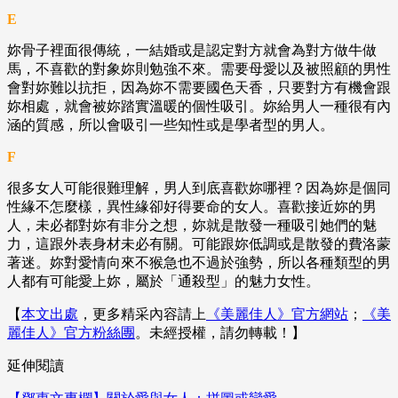
E
妳骨子裡面很傳統，一結婚或是認定對方就會為對方做牛做
馬，不喜歡的對象妳則勉強不來。需要母愛以及被照顧的男性
會對妳難以抗拒，因為妳不需要國色天香，只要對方有機會跟
妳相處，就會被妳踏實溫暖的個性吸引。妳給男人一種很有內
涵的質感，所以會吸引一些知性或是學者型的男人。
F
很多女人可能很難理解，男人到底喜歡妳哪裡？因為妳是個同
性緣不怎麼樣，異性緣卻好得要命的女人。喜歡接近妳的男
人，未必都對妳有非分之想，妳就是散發一種吸引她們的魅
力，這跟外表身材未必有關。可能跟妳低調或是散發的費洛蒙
著迷。妳對愛情向來不猴急也不過於強勢，所以各種類型的男
人都有可能愛上妳，屬於「通殺型」的魅力女性。
【
本文出處
，更多精采內容請上
《美麗佳人》官方網站
；
《美
麗佳人》官方粉絲團
。未經授權，請勿轉載！】
延伸閱讀