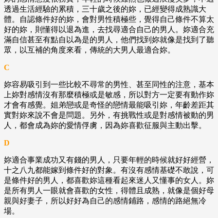
透過生活經驗的累積，三十歲之後的妳，已經變得成熟識大
體。自認條件好的妳，會對男性積極些，覺得自己條件不算太
好的妳，則懂得以退為進，去找尋適合自己的男人。妳適合充
滿自信甚至有點自以為是的男人，他們找到妳就像是找到了聽
眾，以互補的角度來看，傳統的大男人最適合妳。
C
妳容易吸引到一些比較不尋常的男性、甚至同性的注意，基本
上妳對感情沒有那麼積極或是敏感，所以對方一定要有動作妳
才會有感覺。姐弟戀或是奇怪的戀情最能吸引妳，年齡差距其
實對妳來說不會是問題。另外，有挑戰性或是對感情被動的男
人，都會成為妳的愛情俘虜，因為妳喜歡征服與主動出擊。
D
妳適合事業成功又有錢的男人，只要年輕的時候就好好經營，
十之八九都能嫁到條件好的對象。有沒有感情基礎不敢說，可
是條件好的男人，都喜歡妳這種看起來迷人又懂事的女人。妳
是所有男人一眼就會喜歡的女性，得體且成熟，就像是個好母
親與好妻子，所以好好為自己的感情鋪路，感情的路絕無冷
場。