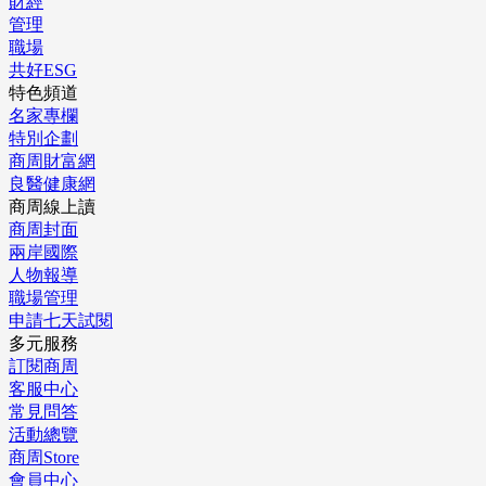
財經
管理
職場
共好ESG
特色頻道
名家專欄
特別企劃
商周財富網
良醫健康網
商周線上讀
商周封面
兩岸國際
人物報導
職場管理
申請七天試閱
多元服務
訂閱商周
客服中心
常見問答
活動總覽
商周Store
會員中心