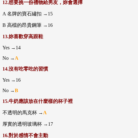
12.想要挑一份禮物給男友，妳會選擇
A 名牌的寶石繡扣 →15
B 高檔的昂貴鋼筆 →16
13.妳喜歡穿高跟鞋
Yes →14
No →
A
14.沒有吃零吃的習慣
Yes →16
No →
B
15.牛奶應該放在什麼樣的杯子裡
不透明的馬克杯 →
A
厚實的透明玻璃杯 →17
16.對於感情不會主動