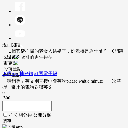
現正閱讀
「一個其貌不揚的老女人結婚了，妳覺得是為什麼？」6問題
找出被妳吸引的男生類型
畫重點
段落筆記
下載App抽好禮
訂閱電子報
新增筆記
「請稍等」英文別直接中翻英說please wait a minute！一次掌
握，常用的電話對談英文
0
/500
不公開分類
公開分類
儲存