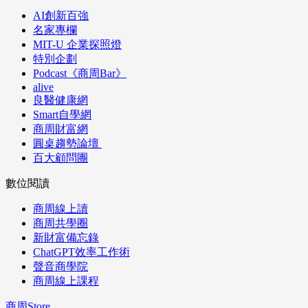
AI創新百強
名家專欄
MIT-U 企業探照燈
特別企劃
Podcast《商周Bar》
alive
良醫健康網
Smart自學網
商周財富網
圓桌趨勢論壇
百大顧問團
數位閱讀
商周線上讀
商周共學圈
新財富備忘錄
ChatGPT效率工作術
聲音商學院
商周線上課程
商周Store