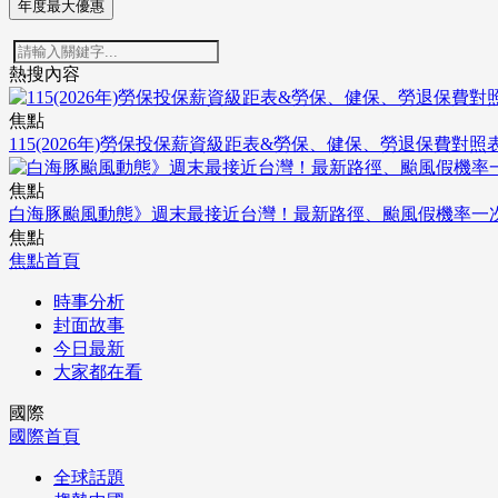
年度最大優惠
熱搜內容
焦點
115(2026年)勞保投保薪資級距表&勞保、健保、勞退保費對照
焦點
白海豚颱風動態》週末最接近台灣！最新路徑、颱風假機率一
焦點
焦點首頁
時事分析
封面故事
今日最新
大家都在看
國際
國際首頁
全球話題