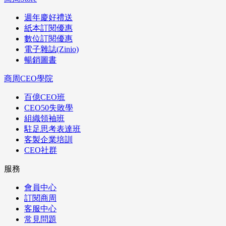
週年慶好禮送
紙本訂閱優惠
數位訂閱優惠
電子雜誌(Zinio)
暢銷圖書
商周CEO學院
百億CEO班
CEO50失敗學
組織領袖班
駐足思考表達班
客製企業培訓
CEO社群
服務
會員中心
訂閱商周
客服中心
常見問題