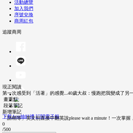
活動總覽
加入我們
序號兌換
商周紅包
追蹤商周
現正閱讀
第一次感受到「活著」的感覺...40歲大叔：慢跑把我變成了另
畫重點
段落筆記
新增筆記
下載App抽好禮
訂閱電子報
「請稍等」英文別直接中翻英說please wait a minute！一
0
/500