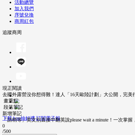
活動總覽
加入我們
序號兌換
商周紅包
追蹤商周
現正閱讀
去國外露營沒你想得難！達人「16天歐陸計劃」大公開，完美
畫重點
段落筆記
新增筆記
下載App抽好禮
訂閱電子報
「請稍等」英文別直接中翻英說please wait a minute！一
0
/500