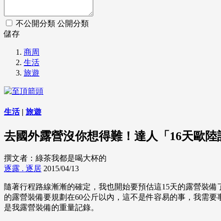
不公開分類
公開分類
儲存
商周
生活
旅遊
生活
|
旅遊
去國外露營沒你想得難！達人「16天歐
撰文者：綠茶我都是喝大杯的
逐露 . 逐居
2015/04/13
隨著行程路線漸漸的確定，我也開始要預估這15天的露營裝備
的露營裝備要規劃在60公斤以內，這不是件容易的事，我需要事先
是我露營裝備的重量記錄。