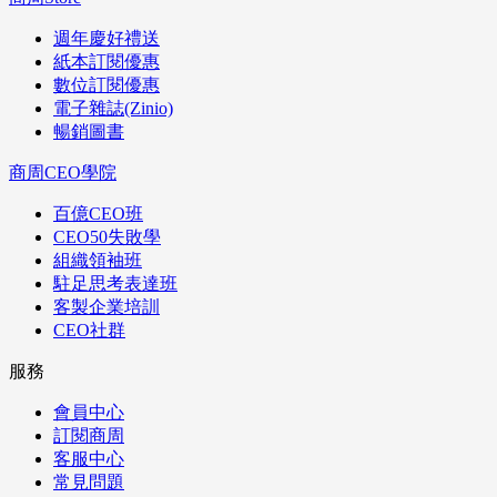
週年慶好禮送
紙本訂閱優惠
數位訂閱優惠
電子雜誌(Zinio)
暢銷圖書
商周CEO學院
百億CEO班
CEO50失敗學
組織領袖班
駐足思考表達班
客製企業培訓
CEO社群
服務
會員中心
訂閱商周
客服中心
常見問題