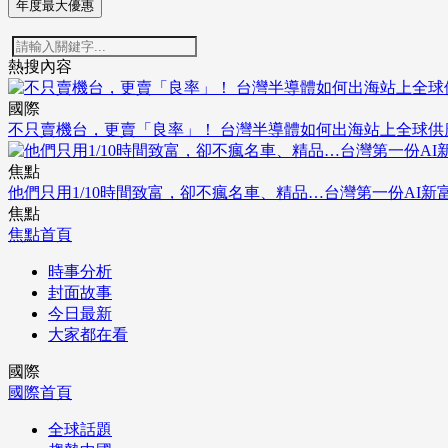
年度最大優惠
熱搜內容
國際
不只賣機台，更賣「良率」！ 台灣半導體如何出海站上全球供
焦點
他們只用1/10時間致富，卻不瘋名車、精品…台灣第一份AI新
焦點
焦點首頁
時事分析
封面故事
今日最新
大家都在看
國際
國際首頁
全球話題