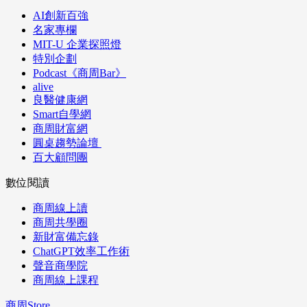
AI創新百強
名家專欄
MIT-U 企業探照燈
特別企劃
Podcast《商周Bar》
alive
良醫健康網
Smart自學網
商周財富網
圓桌趨勢論壇
百大顧問團
數位閱讀
商周線上讀
商周共學圈
新財富備忘錄
ChatGPT效率工作術
聲音商學院
商周線上課程
商周Store