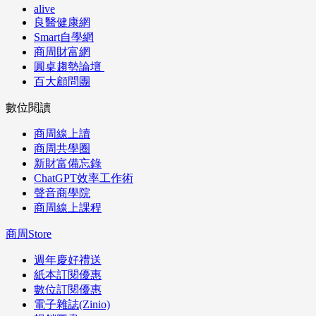
alive
良醫健康網
Smart自學網
商周財富網
圓桌趨勢論壇
百大顧問團
數位閱讀
商周線上讀
商周共學圈
新財富備忘錄
ChatGPT效率工作術
聲音商學院
商周線上課程
商周Store
週年慶好禮送
紙本訂閱優惠
數位訂閱優惠
電子雜誌(Zinio)