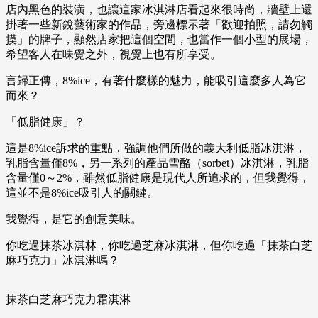
店內黑色的裝潢，也讓這家冰淇淋店看起來很時尚，牆壁上還
掛著一些新銳藝術家的作品，旁邊標示著「歡迎拍照，請勿觸
摸」的牌子，顯然店家把這個空間，也當作一個小型的展場，
希望客人在味覺之外，視覺上也有所享受。
言歸正傳，8%ice，有著什麼樣的魅力，能吸引這麼多人為它
而來？
「低脂健康」？
這是8%ice訴求的重點，強調他們所做的義大利低脂冰淇淋，
乳脂含量僅8%，另一系列的產品雪酪（sorbet）冰淇淋，乳脂
含量僅0～2%，雖然低脂健康是現代人所追求的，但我覺得，
這並不是8%ice吸引人的關鍵。
我覺得，是它的創意美味。
你吃過抹茶冰淇林，你吃過芝麻冰淇淋，但你吃過「抹茶白芝
麻巧克力」冰淇淋嗎？
抹茶白芝麻巧克力霜淇淋