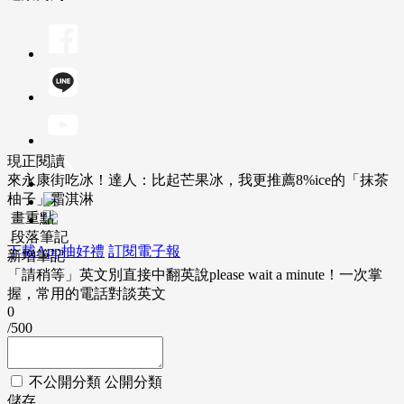
現正閱讀
來永康街吃冰！達人：比起芒果冰，我更推薦8%ice的「抹茶
柚子」霜淇淋
畫重點
段落筆記
下載App抽好禮
訂閱電子報
新增筆記
「請稍等」英文別直接中翻英說please wait a minute！一次掌
握，常用的電話對談英文
0
/500
不公開分類
公開分類
儲存