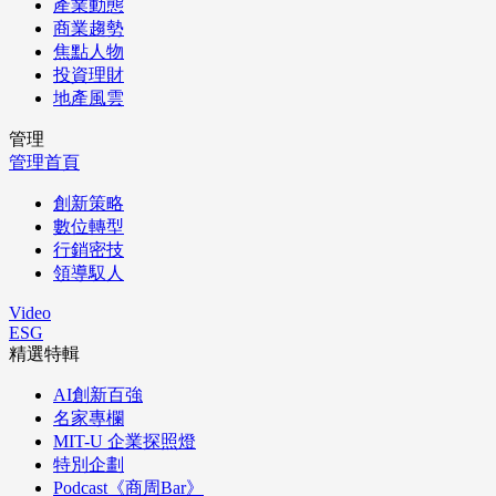
產業動態
商業趨勢
焦點人物
投資理財
地產風雲
管理
管理首頁
創新策略
數位轉型
行銷密技
領導馭人
Video
ESG
精選特輯
AI創新百強
名家專欄
MIT-U 企業探照燈
特別企劃
Podcast《商周Bar》