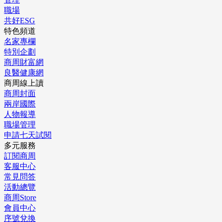
職場
共好ESG
特色頻道
名家專欄
特別企劃
商周財富網
良醫健康網
商周線上讀
商周封面
兩岸國際
人物報導
職場管理
申請七天試閱
多元服務
訂閱商周
客服中心
常見問答
活動總覽
商周Store
會員中心
序號兌換