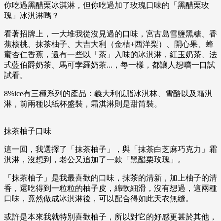
你吃過黑醋栗冰淇淋，但你吃過加了玫瑰口味的「黑醋栗玫
瑰」冰淇淋嗎？
看著招牌上，一大堆我從沒見過的口味，宮古島雪鹽黑糖、香
蕉核桃、抹茶柚子、大吉大利（金桔+西洋梨）、開心果、蜂
蜜杏仁香蕉，還有一些以「茶」入味的冰淇淋，紅玉奶茶、法
式藍伯爵奶茶、馬可孛羅奶茶...，每一樣，都讓人想嚐一口試
試看。
8%ice有三種系列的產品：義大利低脂冰淇林、雪酪以及霜淇
淋，前兩種以紙杯盛裝，霜淇淋則是甜筒裝。
抹茶柚子口味
這一回，我選擇了「抹茶柚子」，與「抹茶白芝麻巧克力」霜
淇淋，沒想到，老公又追加了一款「黑醋栗玫瑰」。
「抹茶柚子」是我最喜歡的口味，抹茶的清新，加上柚子的清
香，還吃得到一粒粒的柚子皮，綿軟細滑，沒有想過，這兩種
口味，竟然做成冰淇淋後，可以配合得如此天衣無縫。
或許是本來我就特別喜歡柚子，所以對它的好感更甚於其他，