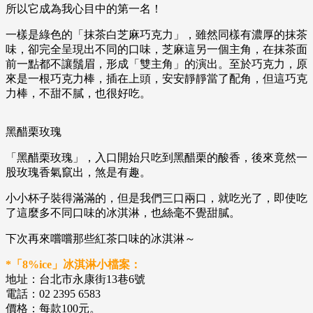
所以它成為我心目中的第一名！
一樣是綠色的「抹茶白芝麻巧克力」，雖然同樣有濃厚的抹茶
味，卻完全呈現出不同的口味，芝麻這另一個主角，在抹茶面
前一點都不讓鬚眉，形成「雙主角」的演出。至於巧克力，原
來是一根巧克力棒，插在上頭，安安靜靜當了配角，但這巧克
力棒，不甜不膩，也很好吃。
黑醋栗玫瑰
「黑醋栗玫瑰」，入口開始只吃到黑醋栗的酸香，後來竟然一
股玫瑰香氣竄出，煞是有趣。
小小杯子裝得滿滿的，但是我們三口兩口，就吃光了，即使吃
了這麼多不同口味的冰淇淋，也絲毫不覺甜膩。
下次再來嚐嚐那些紅茶口味的冰淇淋～
*「8%ice」冰淇淋小檔案：
地址：台北市永康街13巷6號
電話：02 2395 6583
價格：每款100元。