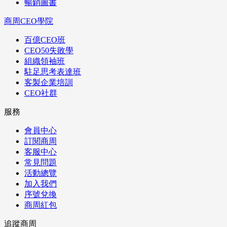
暢銷圖書
商周CEO學院
百億CEO班
CEO50失敗學
組織領袖班
駐足思考表達班
客製企業培訓
CEO社群
服務
會員中心
訂閱商周
客服中心
常見問題
活動總覽
加入我們
序號兌換
商周紅包
追蹤商周