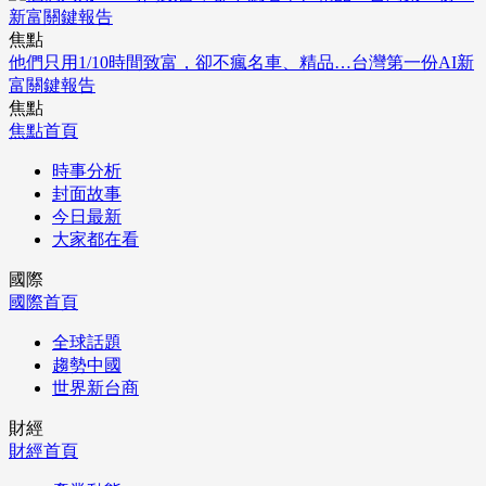
焦點
他們只用1/10時間致富，卻不瘋名車、精品…台灣第一份AI新
富關鍵報告
焦點
焦點首頁
時事分析
封面故事
今日最新
大家都在看
國際
國際首頁
全球話題
趨勢中國
世界新台商
財經
財經首頁