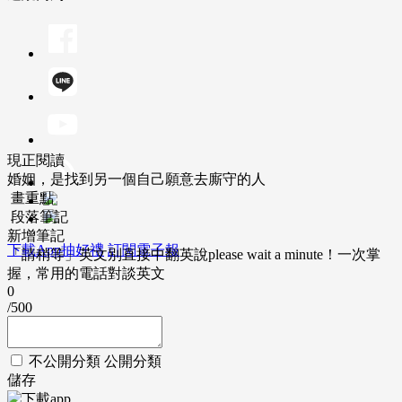
現正閱讀
婚姻，是找到另一個自己願意去廝守的人
畫重點
段落筆記
新增筆記
下載App抽好禮
訂閱電子報
「請稍等」英文別直接中翻英說please wait a minute！一次掌
握，常用的電話對談英文
0
/500
不公開分類
公開分類
儲存