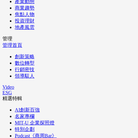
產業動態
商業趨勢
焦點人物
投資理財
地產風雲
管理
管理首頁
創新策略
數位轉型
行銷密技
領導馭人
Video
ESG
精選特輯
AI創新百強
名家專欄
MIT-U 企業探照燈
特別企劃
Podcast《商周Bar》