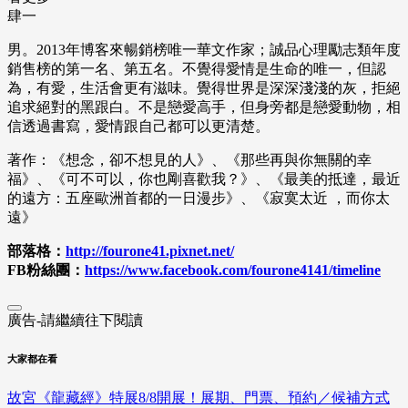
肆一
男。
2013年博客來暢銷榜唯一華文作家；
誠品心理勵志類年度
銷售榜的第一名、第五名。
不覺得愛情是生命的唯一，
但認
為，有愛，生活會更有滋味。
覺得世界是深深淺淺的灰，拒絕
追求絕對的黑跟白。
不是戀愛高手，但身旁都是戀愛動物，
相
信透過書寫，愛情跟自己都可以更清楚。
著作：《想念，卻不想見的人》、《那些再與你無關的幸
福》、《可不可以，你也剛喜歡我？》、《最美的抵達，最近
的遠方：五座歐洲首都的一日漫步》、《寂寞太近 ，而你太
遠》
部落格：
http://fourone41.pixnet.net/
FB粉絲團：
https://www.facebook.com/fourone4141/timeline
廣告-請繼續往下閱讀
大家都在看
故宮《龍藏經》特展8/8開展！展期、門票、預約／候補方式