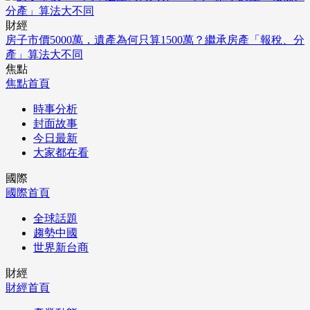
財經
房子市價5000萬，遺產為何只算1500萬？繼承房產「報稅、分
產」算法大不同
焦點
焦點首頁
時事分析
封面故事
今日最新
大家都在看
國際
國際首頁
全球話題
趨勢中國
世界新台商
財經
財經首頁