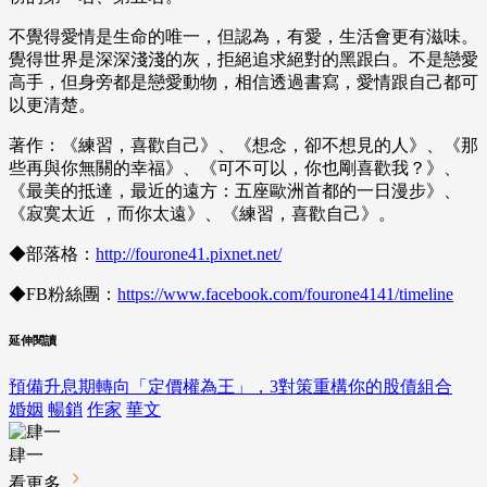
不覺得愛情是生命的唯一，但認為，有愛，生活會更有滋味。
覺得世界是深深淺淺的灰，拒絕追求絕對的黑跟白。不是戀愛
高手，但身旁都是戀愛動物，相信透過書寫，愛情跟自己都可
以更清楚。
著作：《練習，喜歡自己》、《想念，卻不想見的人》、《那
些再與你無關的幸福》、《可不可以，你也剛喜歡我？》、
《最美的抵達，最近的遠方：五座歐洲首都的一日漫步》、
《寂寞太近 ，而你太遠》、《練習，喜歡自己》。
◆部落格：
http://fourone41.pixnet.net/
◆FB粉絲團：
https://www.facebook.com/fourone4141/timeline
延伸閱讀
預備升息期轉向「定價權為王」，3對策重構你的股債組合
婚姻
暢銷
作家
華文
肆一
看更多