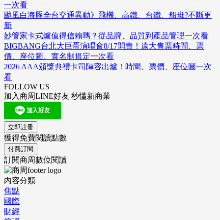
一次看
颱風白海豚全台交通異動》飛機、高鐵、台鐵、船班?不斷更
新
妙管家卡式爐值得信賴嗎？從品牌、品質到產品管理一次看
BIGBANG台北大巨蛋演唱會8/17開賣！遠大售票時間、票
價、座位圖、實名制規定一次看
2026 AAA頒獎典禮卡司陣容出爐！時間、票價、座位圖一次
看
FOLLOW US
加入商周LINE好友 秒懂新商業
立即註冊
獲得免費閱讀點數
付費訂閱
訂閱商周數位閱讀
內容分類
焦點
國際
財經