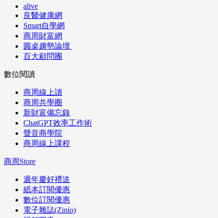
alive
良醫健康網
Smart自學網
商周財富網
圓桌趨勢論壇
百大顧問團
數位閱讀
商周線上讀
商周共學圈
新財富備忘錄
ChatGPT效率工作術
聲音商學院
商周線上課程
商周Store
週年慶好禮送
紙本訂閱優惠
數位訂閱優惠
電子雜誌(Zinio)