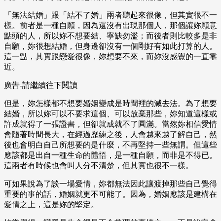
「無法結婚」跟「結不了婚」兩者聽起來很像，但其實很不一
樣。前者是一種自願，因為還沒有出現那個人，那個讓妳願意
點頭的人，所以妳不想要結、寧缺勿濫；而後者則比較多是非
自願，妳很想結婚，但身邊卻沒有一個剛好有如此打算的人。
這一點，其實跟戀愛很像，妳想要不來，而妳沒感覺的一直靠
近。
廣告-請繼續往下閱讀
但是，妳怎樣都不想要婚姻變成是時間裡的減去法。為了想要
結婚，所以妳可以不要求這個、可以放棄那些，妳知道這樣或
許成就得了一張證書，但卻就成就不了圓滿。當然妳相信愛情
會隨著時間長大，在經過歷練之後，人會越來越了解自己，然
後也會明白自己所想要的是什麼，不再堅持一些無謂。但這些
應該都是出自一種生命的體悟，是一種自願，而非是不得已。
這兩者有時候也會叫人分不清楚，但其實也很不一樣。
可如果說為了談一場愛情，妳都無法因此讓渡掉那些自己覺得
重要的事的話，婚姻就更不可能了。因為，婚姻應該是建構在
愛情之上，這是妳的堅定。