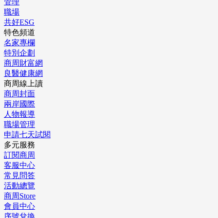
管理
職場
共好ESG
特色頻道
名家專欄
特別企劃
商周財富網
良醫健康網
商周線上讀
商周封面
兩岸國際
人物報導
職場管理
申請七天試閱
多元服務
訂閱商周
客服中心
常見問答
活動總覽
商周Store
會員中心
序號兌換