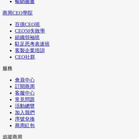
暢銷圖書
商周CEO學院
百億CEO班
CEO50失敗學
組織領袖班
駐足思考表達班
客製企業培訓
CEO社群
服務
會員中心
訂閱商周
客服中心
常見問題
活動總覽
加入我們
序號兌換
商周紅包
追蹤商周