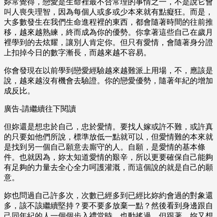
妳常覺得，戀愛是生命裡最不合常理的事情之一，不是說它會
叫人喪失理智，因為每個人或多或少本來就有點癡狂。而是，
大多數發生在我們生命進程裡的東西，都會隨著時間的往前推
移，越來越熟練，終而成為你的優勢。你拿著這些自己在歲月
裡學到的去炫耀，讓別人肯定你。但只有愛情，會隨著身分證
上扣掉今日的數字漸長，而越來越不容易。
你會發現在以前學到戀愛經驗越來越難派上用場，不，應該是
說，越來越沒有機會去驗證。你的戀愛優勢，隨著年紀的增加
成反比。
廣告-請繼續往下閱讀
但妳還是想忠於自己，忠於愛情。要找人嫁或許不難，或許真
的只要如他們所說，標準放低一點就可以，但愛情難的本來就
是找到另一個自己願意去廝守的人。自願，是愛情的基本條
件。也就因為，妳太知道愛情的艱辛，所以更要確保自己能夠
有足夠的力量去全心全力呵護灌溉，而這個說的就是自己的願
意。
妳也問過自己許多次，次數已經多到已經比妳約會過的對象還
多，該不該繼續堅持？要不要多放棄一點？然後看到身邊跟自
己同年紀的人一個個步入禮堂時，也動搖過。但跟著，妳又想