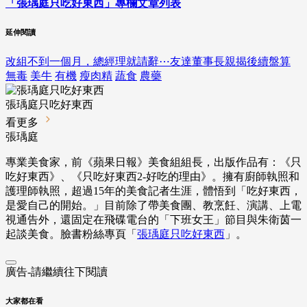
「張瑀庭只吃好東西」專欄文章列表
延伸閱讀
改組不到一個月，總經理就請辭⋯友達董事長親揭後續盤算
無毒
美牛
有機
瘦肉精
蔬食
農藥
張瑀庭只吃好東西
看更多
張瑀庭
專業美食家，前《蘋果日報》美食組組長，出版作品有：《只
吃好東西》、《只吃好東西2-好吃的理由》。擁有廚師執照和
護理師執照，超過15年的美食記者生涯，體悟到「吃好東西，
是愛自己的開始。」目前除了帶美食團、教烹飪、演講、上電
視通告外，還固定在飛碟電台的「下班女王」節目與朱衛茵一
起談美食。臉書粉絲專頁「
張瑀庭只吃好東西
」。
廣告-請繼續往下閱讀
大家都在看