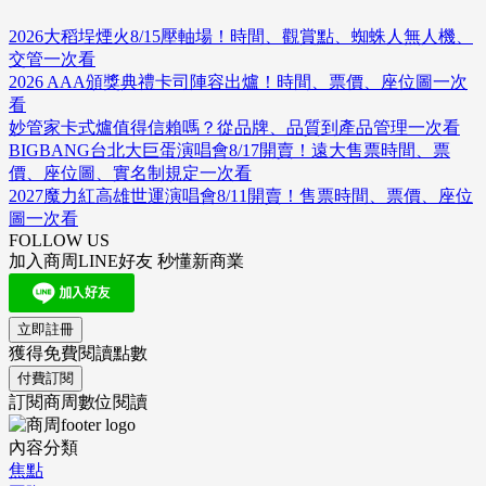
2026大稻埕煙火8/15壓軸場！時間、觀賞點、蜘蛛人無人機、
交管一次看
2026 AAA頒獎典禮卡司陣容出爐！時間、票價、座位圖一次
看
妙管家卡式爐值得信賴嗎？從品牌、品質到產品管理一次看
BIGBANG台北大巨蛋演唱會8/17開賣！遠大售票時間、票
價、座位圖、實名制規定一次看
2027魔力紅高雄世運演唱會8/11開賣！售票時間、票價、座位
圖一次看
FOLLOW US
加入商周LINE好友 秒懂新商業
立即註冊
獲得免費閱讀點數
付費訂閱
訂閱商周數位閱讀
內容分類
焦點