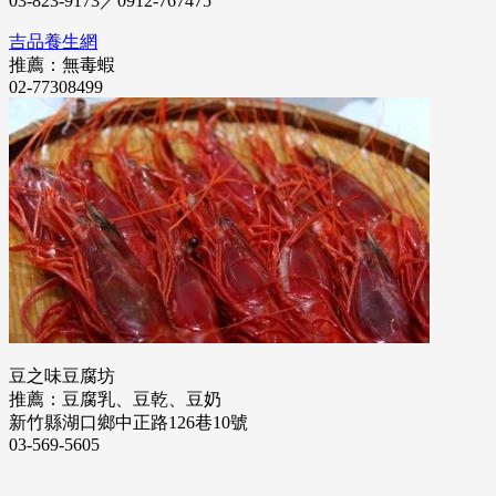
03-823-9173／0912-767475
吉品養生網
推薦：無毒蝦
02-77308499
豆之味豆腐坊
推薦：豆腐乳、豆乾、豆奶
新竹縣湖口鄉中正路126巷10號
03-569-5605