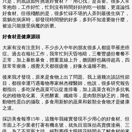
只是，到底該如何挑選好食材？「用心找」是首要。很多人常
常抱怨，工作好忙，忙到沒有時間好好的吃一頓飯，更遑論找
好食材。但很殘酷的是，很多忙碌不堪的人弄到最後生病了，
當躺在病床時，卻發現時間變的好多，多到不知道要做什麼，
被迫只能接受病魔的折磨。
好食材是健康源頭
大家有沒有注意到，不少步入中年的朋友很多人都提早罹患癌
症。過去在報社工作，我常忙到天昏地暗，三餐豐盛但餐餐不
正常，加上暴飲暴食，體重直線上升，膽固醇也飆得超高，四
肢常常痠痛，感覺天天都很疲倦，好像永遠睡不飽。
後來我才發現，原來是食物上出了問題。我上過幾次談話性節
目，都很幸運巧遇毒物專家林杰樑醫師，他說，很多研究報告
都指出，多吃深色蔬菜可以促進排毒，加上蔬菜含有許多抗氧
化的植物皂化素、天然酵素、纖維等，是肉類所缺乏的，降低
動物性蛋白的攝取，多食用新鮮的蔬果和穀類全食物才是健康
之道。
採訪美食報導15年，這幾年我確實發現不少用心的好食材。但
市面上不少業者打著有機名號，就魚目混珠抬高賣價達兩、三
倍，為了不當冤大頭，絕對要睜大眼睛花時間去了解食材的來