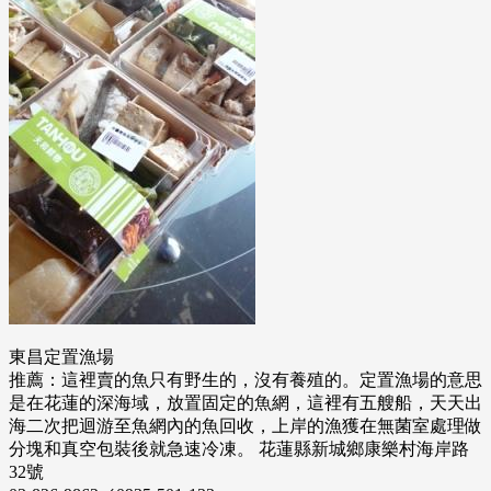
東昌定置漁場
推薦：這裡賣的魚只有野生的，沒有養殖的。定置漁場的意思
是在花蓮的深海域，放置固定的魚網，這裡有五艘船，天天出
海二次把迴游至魚網內的魚回收，上岸的漁獲在無菌室處理做
分塊和真空包裝後就急速冷凍。 花蓮縣新城鄉康樂村海岸路
32號