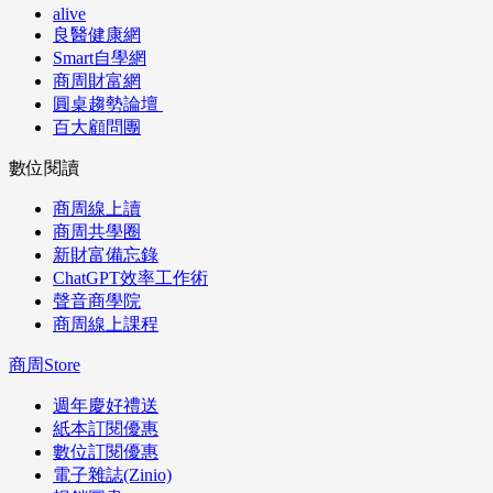
alive
良醫健康網
Smart自學網
商周財富網
圓桌趨勢論壇
百大顧問團
數位閱讀
商周線上讀
商周共學圈
新財富備忘錄
ChatGPT效率工作術
聲音商學院
商周線上課程
商周Store
週年慶好禮送
紙本訂閱優惠
數位訂閱優惠
電子雜誌(Zinio)