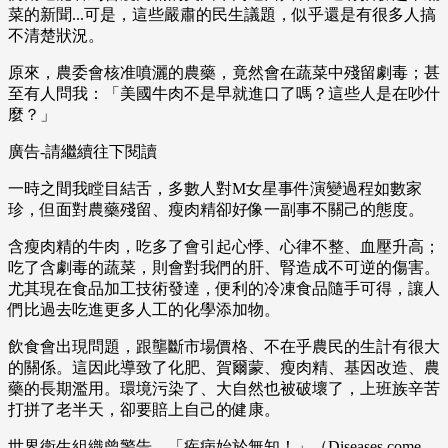
菜的新聞...可是，這些嚴肅的民生議題，似乎還是有很多人搞
不清楚狀況。
原來，農委會核准噴灑的農藥，竟然會在蔬菜中殘留劇毒；甚
至有人問我：「美國牛肉不是早就進口了嗎？這些人是在吵什
麼？」
廣告-請繼續往下閱讀
一時之間我瞠目結舌，多數人對M女星事件演變過程如數家
珍，但面對農藥殘留、瘦肉精卻好像一副事不關己的態度。
含瘦肉精的牛肉，吃多了會引起心悸、心律不整、血壓升高；
吃了含劇毒的蔬菜，則會對我們的肝、腎造成不可逆的傷害。
尤其現在食品加工技術發達，便利的冷凍食品隨手可得，讓人
們比過去吃進更多人工的化學添加物。
飲食會出現問題，跟壟斷市場價格、不在乎農民的生計有很大
的關係。這因此導致了化肥、賀爾蒙、瘦肉精、基因改造、農
藥的長期濫用。環境污染了、大自然也被破壞了，上班族辛苦
打拼了老半天，卻要賠上自己的健康。
世界衛生組織曾警告，「疾病始於無知！」（Diseases come