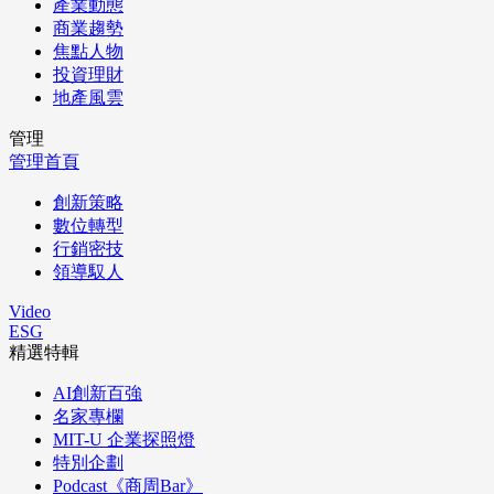
產業動態
商業趨勢
焦點人物
投資理財
地產風雲
管理
管理首頁
創新策略
數位轉型
行銷密技
領導馭人
Video
ESG
精選特輯
AI創新百強
名家專欄
MIT-U 企業探照燈
特別企劃
Podcast《商周Bar》