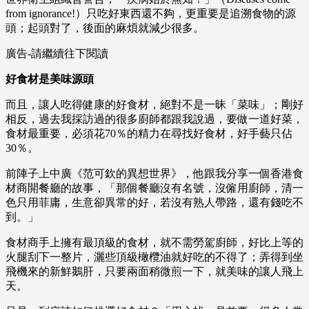
from ignorance!）只吃好東西還不夠，更重要是追溯食物的源
頭；起頭對了，後面的麻煩就減少很多。
廣告-請繼續往下閱讀
好食材是美味源頭
而且，讓人吃得健康的好食材，絕對不是一昧「菜味」；剛好
相反，過去我採訪過的很多廚師都跟我說過，要做一道好菜，
食材最重要，必須花70％的精力在尋找好食材，好手藝只佔
30％。
前陣子上中廣《范可欽的異想世界》，他跟我分享一個香港食
材商開餐廳的故事，「那個餐廳沒有名號，沒僱用廚師，清一
色只用菲庸，生意卻異常的好，若沒有熟人帶路，還有錢吃不
到。」
食材商手上擁有最頂級的食材，就不需勞駕廚師，好比上等的
火腿刮下一整片，灑些頂級橄欖油就好吃的不得了；弄得到坐
飛機來的新鮮鵝肝，只要兩面稍微煎一下，就美味的讓人飛上
天。