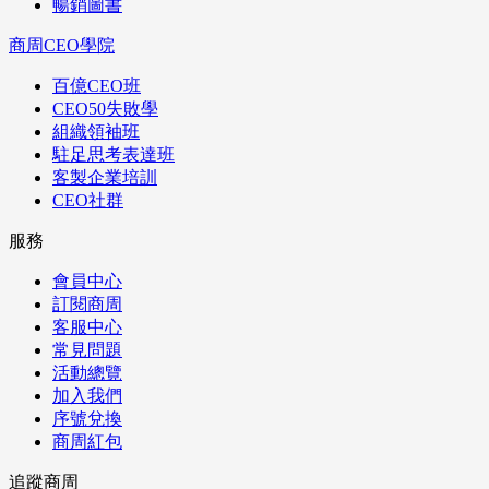
暢銷圖書
商周CEO學院
百億CEO班
CEO50失敗學
組織領袖班
駐足思考表達班
客製企業培訓
CEO社群
服務
會員中心
訂閱商周
客服中心
常見問題
活動總覽
加入我們
序號兌換
商周紅包
追蹤商周