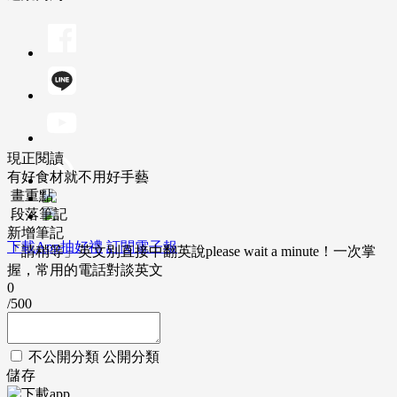
現正閱讀
有好食材就不用好手藝
畫重點
段落筆記
新增筆記
下載App抽好禮
訂閱電子報
「請稍等」英文別直接中翻英說please wait a minute！一次掌
握，常用的電話對談英文
0
/500
不公開分類
公開分類
儲存