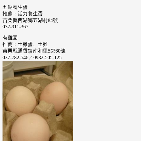
五湖養生蛋
推薦：活力養生蛋
苗栗縣西湖鄉五湖村84號
037-911-367
有雞園
推薦：土雞蛋、土雞
苗栗縣通霄鎮南和里5鄰60號
037-782-546／0932-505-125