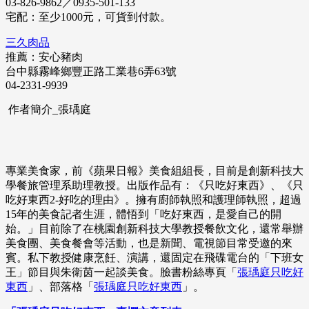
03-826-9862／0935-501-133
宅配：至少1000元，可貨到付款。
三久肉品
推薦：安心豬肉
台中縣霧峰鄉豐正路工業巷6弄63號
04-2331-9939
作者簡介_張瑀庭
專業美食家，前《蘋果日報》美食組組長，目前是創新科技大
學餐旅管理系助理教授。出版作品有：《只吃好東西》、《只
吃好東西2-好吃的理由》。擁有廚師執照和護理師執照，超過
15年的美食記者生涯，體悟到「吃好東西，是愛自己的開
始。」目前除了在桃園創新科技大學教授餐飲文化，還常舉辦
美食團、美食餐會等活動，也是新聞、電視節目常受邀的來
賓。私下教授健康烹飪、演講，還固定在飛碟電台的「下班女
王」節目與朱衛茵一起談美食。臉書粉絲專頁「
張瑀庭只吃好
東西
」、部落格「
張瑀庭只吃好東西
」。