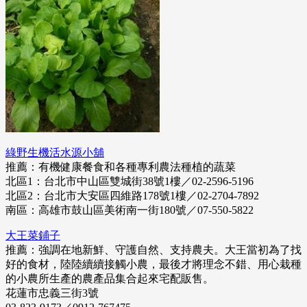
綠野生機活水源小舖
推薦：有機健康餐食和各種專利農法種植的蔬菜
北區1：台北市中山區雙城街38號1樓／02-2596-5196
北區2：台北市大安區四維路178號1樓／02-2704-7892
南區：高雄市鼓山區美術南一街180號／07-550-5822
大王菜鋪子
推薦：強調在地新鮮、守護自然、支持農夫。大王當初為了找
好的食材，陸陸續續接觸小農，最後才將理念不錯、用心栽種
的小農所生產的農產品集合起來宅配販售。
花蓮市忠義三街3號