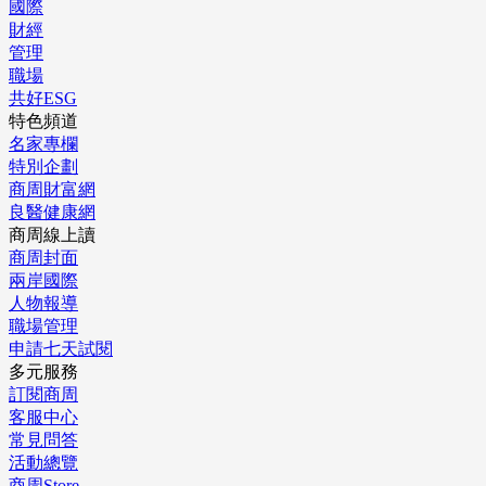
國際
財經
管理
職場
共好ESG
特色頻道
名家專欄
特別企劃
商周財富網
良醫健康網
商周線上讀
商周封面
兩岸國際
人物報導
職場管理
申請七天試閱
多元服務
訂閱商周
客服中心
常見問答
活動總覽
商周Store