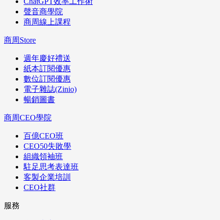
ChatGPT效率工作術
聲音商學院
商周線上課程
商周Store
週年慶好禮送
紙本訂閱優惠
數位訂閱優惠
電子雜誌(Zinio)
暢銷圖書
商周CEO學院
百億CEO班
CEO50失敗學
組織領袖班
駐足思考表達班
客製企業培訓
CEO社群
服務