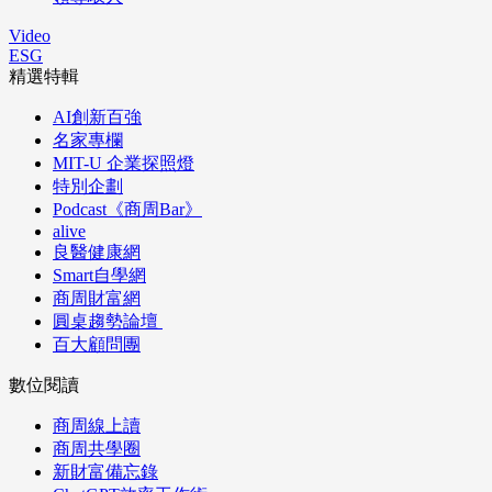
Video
ESG
精選特輯
AI創新百強
名家專欄
MIT-U 企業探照燈
特別企劃
Podcast《商周Bar》
alive
良醫健康網
Smart自學網
商周財富網
圓桌趨勢論壇
百大顧問團
數位閱讀
商周線上讀
商周共學圈
新財富備忘錄