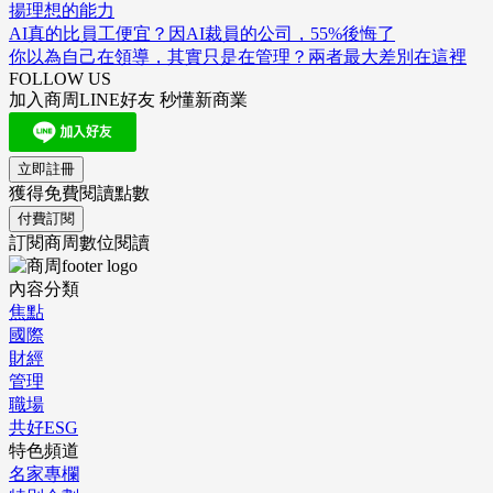
揚理想的能力
AI真的比員工便宜？因AI裁員的公司，55%後悔了
你以為自己在領導，其實只是在管理？兩者最大差別在這裡
FOLLOW US
加入商周LINE好友 秒懂新商業
立即註冊
獲得免費閱讀點數
付費訂閱
訂閱商周數位閱讀
內容分類
焦點
國際
財經
管理
職場
共好ESG
特色頻道
名家專欄