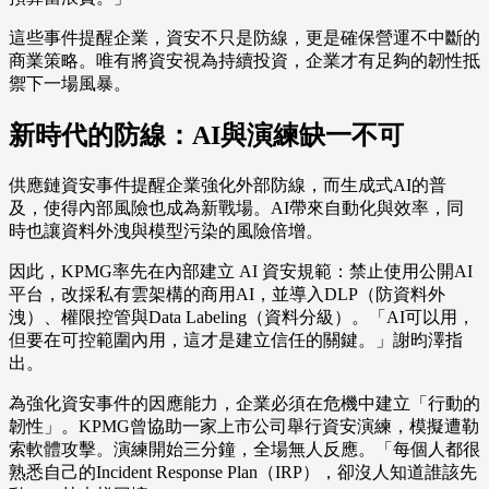
這些事件提醒企業，資安不只是防線，更是確保營運不中斷的
商業策略。唯有將資安視為持續投資，企業才有足夠的韌性抵
禦下一場風暴。
新時代的防線：AI與演練缺一不可
供應鏈資安事件提醒企業強化外部防線，而生成式AI的普
及，使得內部風險也成為新戰場。AI帶來自動化與效率，同
時也讓資料外洩與模型污染的風險倍增。
因此，KPMG率先在內部建立 AI 資安規範：禁止使用公開AI
平台，改採私有雲架構的商用AI，並導入DLP（防資料外
洩）、權限控管與Data Labeling（資料分級）。「AI可以用，
但要在可控範圍內用，這才是建立信任的關鍵。」謝昀澤指
出。
為強化資安事件的因應能力，企業必須在危機中建立「行動的
韌性」。KPMG曾協助一家上市公司舉行資安演練，模擬遭勒
索軟體攻擊。演練開始三分鐘，全場無人反應。「每個人都很
熟悉自己的Incident Response Plan（IRP），卻沒人知道誰該先