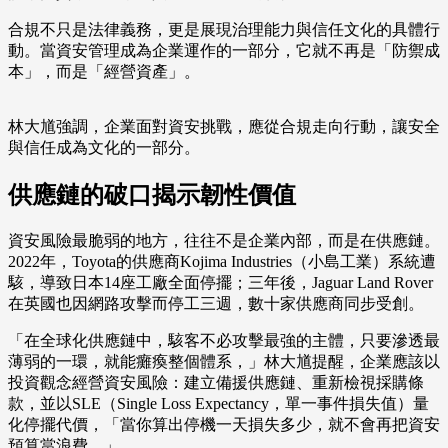
合規不只是法律義務，更是展現治理能力與信任文化的具體行
動。當資安管理成為企業運作的一部分，它就不再是「防禦成
本」，而是「經營資產」。
林大馗強調，企業面對資安挑戰，應從合規走向行動，讓安全
與信任成為文化的一部分。
供應鏈的破口揭示韌性價值
資安風險最脆弱的地方，往往不是企業內部，而是在供應鏈。
2022年，Toyota的供應商Kojima Industries（小島工業）系統遭
駭，導致日本14座工廠全面停擺；三年後，Jaguar Land Rover
在英國也因網路攻擊而停工三週，數十家供應商同步受創。
「在全球化供應鏈中，駭客不必攻擊最強的主體，只要滲透最
薄弱的一環，就能癱瘓整個體系，」林大馗提醒，企業應該以
投資觀念經營資安風險：建立備援供應鏈、重新檢視採購條
款，並以SLE（Single Loss Expectancy，單一事件損失值）量
化停擺代價，「當你算出停機一天損失多少，就不會再把資安
預算當浪費。」