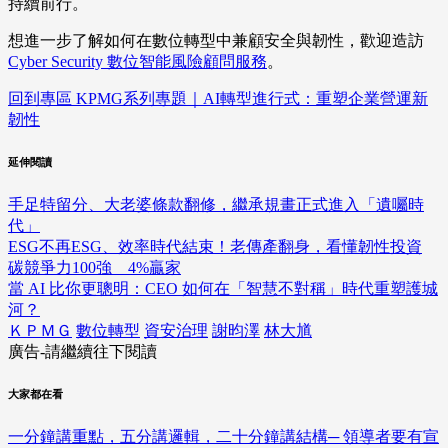
持續前行。
想進一步了解如何在數位轉型中兼顧安全與韌性，歡迎造訪
Cyber Security 數位智能風險顧問服務
。
回到專區 KPMG系列專題｜AI轉型進行式：重塑企業營運新
韌性
延伸閱讀
手足特留分、大老婆條款翻修，繼承規畫正式進入「遺囑時
代」
ESG不再ESG、效率時代結束！老傳產翻身，看懂韌性投資
碳競爭力100強 4%贏家
當 AI 比你更聰明：CEO 如何在「智慧不對稱」時代重塑護城
河？
ＫＰＭＧ
數位轉型
資安治理
謝昀澤
林大馗
廣告-請繼續往下閱讀
大家都在看
一分鐘講重點，五分講邏輯，二十分鐘講結構─ 領導者要有宣