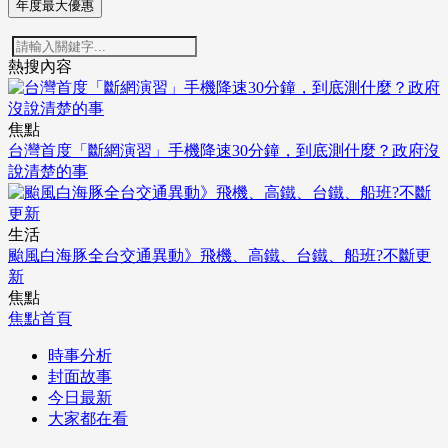
年度最大優惠
熱搜內容
焦點
台灣首度「斷網演習」手機降速30分鐘，到底測什麼？政府沒
說清楚的事
生活
颱風白海豚全台交通異動》飛機、高鐵、台鐵、船班?不斷更
新
焦點
焦點首頁
時事分析
封面故事
今日最新
大家都在看