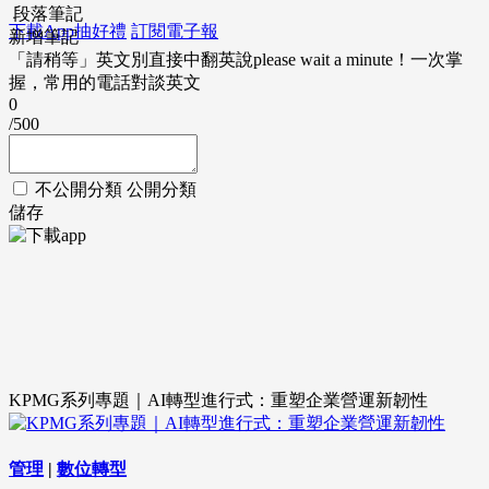
段落筆記
下載App抽好禮
訂閱電子報
新增筆記
「請稍等」英文別直接中翻英說please wait a minute！一次掌
握，常用的電話對談英文
0
/500
不公開分類
公開分類
儲存
KPMG系列專題｜AI轉型進行式：重塑企業營運新韌性
管理
|
數位轉型