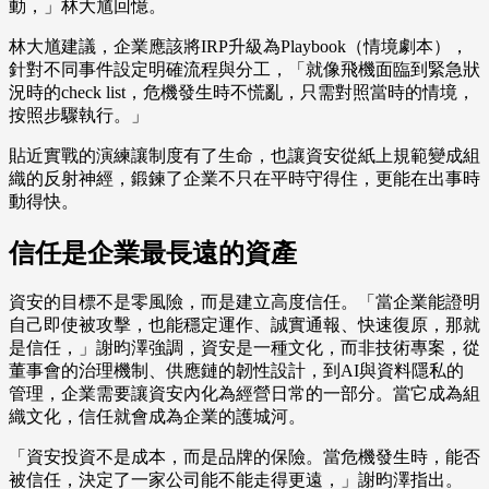
動，」林大馗回憶。
林大馗建議，企業應該將IRP升級為Playbook（情境劇本），
針對不同事件設定明確流程與分工，「就像飛機面臨到緊急狀
況時的check list，危機發生時不慌亂，只需對照當時的情境，
按照步驟執行。」
貼近實戰的演練讓制度有了生命，也讓資安從紙上規範變成組
織的反射神經，鍛鍊了企業不只在平時守得住，更能在出事時
動得快。
信任是企業最長遠的資產
資安的目標不是零風險，而是建立高度信任。「當企業能證明
自己即使被攻擊，也能穩定運作、誠實通報、快速復原，那就
是信任，」謝昀澤強調，資安是一種文化，而非技術專案，從
董事會的治理機制、供應鏈的韌性設計，到AI與資料隱私的
管理，企業需要讓資安內化為經營日常的一部分。當它成為組
織文化，信任就會成為企業的護城河。
「資安投資不是成本，而是品牌的保險。當危機發生時，能否
被信任，決定了一家公司能不能走得更遠，」謝昀澤指出。