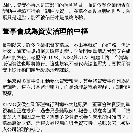
因此，資安不再只是IT部門的預算項目，而是攸關企業能否在
變動中持續前行的「韌性投資」。在當今高度互聯的世界，防
禦只是起點，能否被信任才是最終考驗。
董事會成為資安治理的中樞
長期以來，許多企業把資安當成「不出事就好」的任務。但近
年來，隨著法規趨嚴與環境劇變，企業開始重新思考資安在組
織中的角色。歐盟的GDPR、NIS2與AI Act相繼上路，台灣新
版個資法也即將施行。這些規範不僅代表法遵壓力，更揭示資
安正從技術問題升級為治理課題。
「越來越多董事會主動要求資安報告，甚至將資安事件列為固
定議程。這不只是監理壓力，而是治理意識的覺醒，」謝昀澤
觀察。
KPMG安侯企業管理執行副總林大馗觀察，董事會對資安的重
視程度正在提升，過去只是聽取例行報告，現在會追問：「損
害多大？根因是什麼？需要多少資源改善？未來如何預防？」
當高層從財務、營運與品牌層面思考資安時，意味著它已被納
入公司治理的核心。