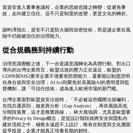
當資安進入董事會議程，企業的思維也隨之轉變：從避免事
故，走向建立信任。這不只是制度的改變，更是文化的轉折。
謝昀澤指出，資安不只是防火牆與加密技術，而是讓企業在風
險中仍能被信任的治理能力。
從合規義務到持續行動
治理意識覺醒之後，下一步是讓意識轉化為具體行動。對出口
導向的台灣企業而言，歐盟法規的壓力正在逼近，歐盟的
GDPR與NIS2要求企業不僅要有防禦能力，還要能以制度證明
自身合規與安全治理；AI Act則聚焦於高風險AI的透明度與監
督機制，讓「可信任技術」成為進入歐洲市場的新門檻。
台灣企業面對歐盟資安法規時，「不必被這些國際法規嚇到，
先找共通原則，做差異分析（Gap Analysis），再依風險高低
分階段落實，這才是務實路線，」林大馗強調，尤其是歐盟要
求的Privacy by Design概念，是從設計階段就將安全與隱私內
建於流程之中，補救永遠趕不上設計，唯有在制度與文化層面
提早投資，企業才能真正培養長期的韌性。