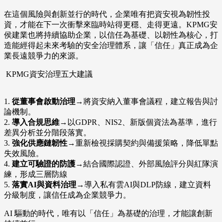
在這個風險與創新並行的時代，企業唯有把資安視為韌性投
資，才能在下一次衝擊來臨時站得更穩、走得更遠。KPMG安
侯建業也將持續協助企業，以信任為基礎、以韌性為核心，打
造能經得起未來考驗的安全治理體系，讓「信任」真正成為企
業長遠競爭力的來源。
KPMG資安治理五大建議
1.
從董事會啟動治理
→將資安納入董事會議程，建立報告與討
論機制。
2.
導入合規思維
→以GDPR、NIS2、新版個資法為基準，進行
差異分析並分階段落實。
3.
強化供應鏈韌性
→重新檢視採購契約與備援策略，降低單點
失效風險。
4.
建立可驗證的防護
→結合國際認證、外部風險評分與紅隊演
練，形成三層防線
5.
落實AI與資料治理
→導入私有雲AI與DLP防線，建立資料
分級制度，讓信任成為企業競爭力。
AI 驅動的時代，唯有以「信任」為基礎的治理，才能讓創新