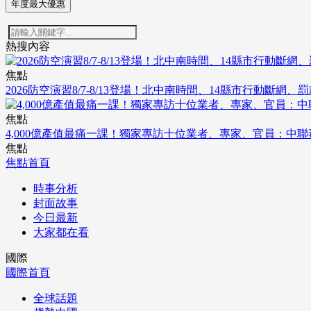
年度最大優惠
熱搜內容
焦點
2026防空演習8/7-8/13登場！北中南時間、14縣市行動斷網、
焦點
4,000億產值最痛一課！獨家專訪十位業者、專家、官員：中
焦點
焦點首頁
時事分析
封面故事
今日最新
大家都在看
國際
國際首頁
全球話題