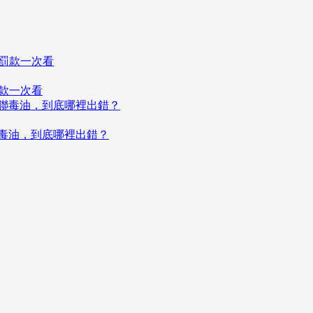
罰款一次看
聯毒油，到底哪裡出錯？