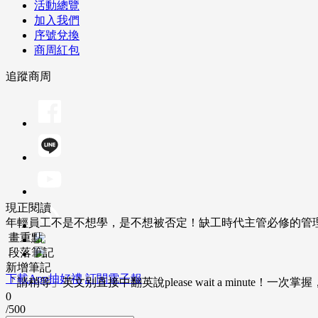
活動總覽
加入我們
序號兌換
商周紅包
追蹤商周
現正閱讀
年輕員工不是不想學，是不想被否定！缺工時代主管必修的管
畫重點
段落筆記
新增筆記
下載App抽好禮
訂閱電子報
「請稍等」英文別直接中翻英說please wait a minute！一
0
/500