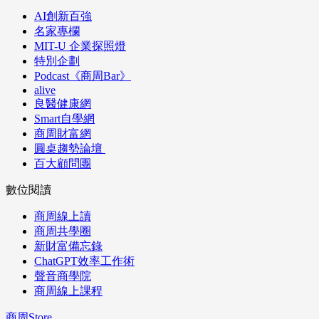
AI創新百強
名家專欄
MIT-U 企業探照燈
特別企劃
Podcast《商周Bar》
alive
良醫健康網
Smart自學網
商周財富網
圓桌趨勢論壇
百大顧問團
數位閱讀
商周線上讀
商周共學圈
新財富備忘錄
ChatGPT效率工作術
聲音商學院
商周線上課程
商周Store