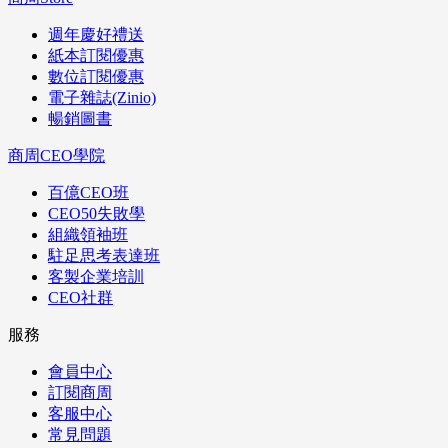
週年慶好禮送
紙本訂閱優惠
數位訂閱優惠
電子雜誌(Zinio)
暢銷圖書
商周CEO學院
百億CEO班
CEO50失敗學
組織領袖班
駐足思考表達班
客製企業培訓
CEO社群
服務
會員中心
訂閱商周
客服中心
常見問題