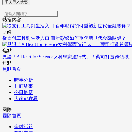
年度最大優惠
熱搜內容
財經
從支付工具到生活入口 百年彰銀如何重塑新世代金融關係？
焦點
見證「A Heart for Science女科學家進行式」！蔡司打
焦點
焦點首頁
時事分析
封面故事
今日最新
大家都在看
國際
國際首頁
全球話題