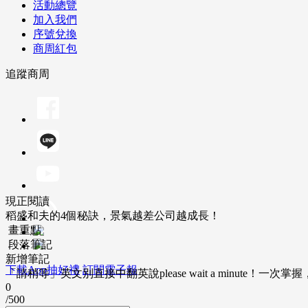
活動總覽
加入我們
序號兌換
商周紅包
追蹤商周
現正閱讀
稻盛和夫的4個秘訣，景氣越差公司越成長！
畫重點
段落筆記
新增筆記
下載App抽好禮
訂閱電子報
「請稍等」英文別直接中翻英說please wait a minute！一
0
/500