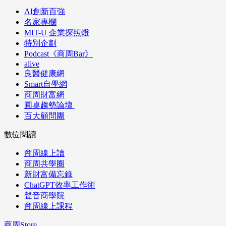
AI創新百強
名家專欄
MIT-U 企業探照燈
特別企劃
Podcast《商周Bar》
alive
良醫健康網
Smart自學網
商周財富網
圓桌趨勢論壇
百大顧問團
數位閱讀
商周線上讀
商周共學圈
新財富備忘錄
ChatGPT效率工作術
聲音商學院
商周線上課程
商周Store