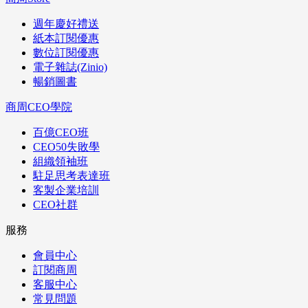
週年慶好禮送
紙本訂閱優惠
數位訂閱優惠
電子雜誌(Zinio)
暢銷圖書
商周CEO學院
百億CEO班
CEO50失敗學
組織領袖班
駐足思考表達班
客製企業培訓
CEO社群
服務
會員中心
訂閱商周
客服中心
常見問題