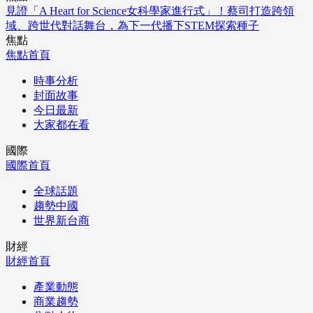
見證「A Heart for Science女科學家進行式」！蔡司打造跨領
域、跨世代對話舞台，為下一代播下STEM探索種子
焦點
焦點首頁
時事分析
封面故事
今日最新
大家都在看
國際
國際首頁
全球話題
趨勢中國
世界新台商
財經
財經首頁
產業動態
商業趨勢