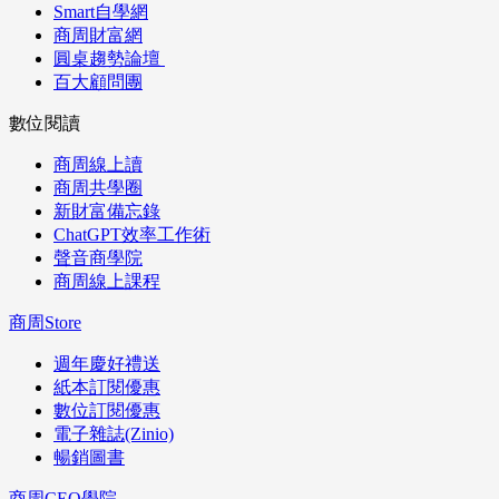
Smart自學網
商周財富網
圓桌趨勢論壇
百大顧問團
數位閱讀
商周線上讀
商周共學圈
新財富備忘錄
ChatGPT效率工作術
聲音商學院
商周線上課程
商周Store
週年慶好禮送
紙本訂閱優惠
數位訂閱優惠
電子雜誌(Zinio)
暢銷圖書
商周CEO學院