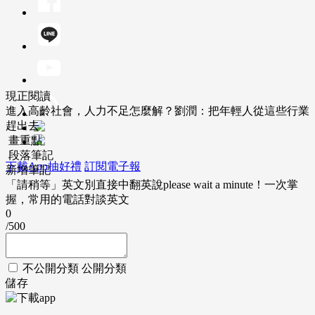
現正閱讀
進入高齡社會，人力不足怎麼解？劉潤：把年輕人從這些行業
趕出去
畫重點
段落筆記
下載App抽好禮
訂閱電子報
新增筆記
「請稍等」英文別直接中翻英說please wait a minute！一次掌
握，常用的電話對談英文
0
/500
不公開分類
公開分類
儲存