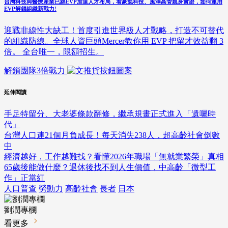
台灣科技與醫療產業已經EVP加速人才布局，看豪勉科技、風澤高管親身實證，如何運用
EVP解鎖組織新戰力!
迎戰非線性大缺工！首度引進世界級人才戰略，打造不可替代
的組織防線。全球人資巨頭Mercer教你用 EVP 把留才效益翻 3
倍。 全台唯一，限額招生。
解鎖團隊3倍戰力
延伸閱讀
手足特留分、大老婆條款翻修，繼承規畫正式進入「遺囑時
代」
台灣人口連21個月負成長！每天消失238人，超高齡社會倒數
中
經濟越好，工作越難找？看懂2026年職場「無就業繁榮」真相
65歲後能做什麼？退休後找不到人生價值，中高齡「微型工
作」正當紅
人口普查
勞動力
高齡社會
長者
日本
劉潤專欄
看更多