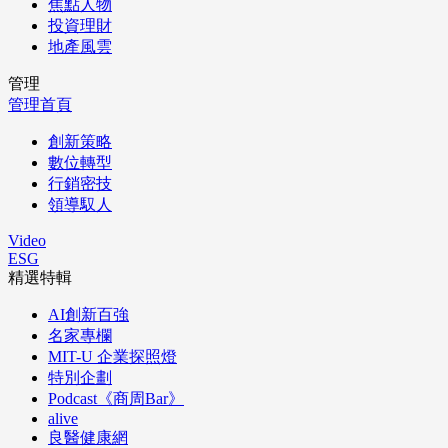
焦點人物
投資理財
地產風雲
管理
管理首頁
創新策略
數位轉型
行銷密技
領導馭人
Video
ESG
精選特輯
AI創新百強
名家專欄
MIT-U 企業探照燈
特別企劃
Podcast《商周Bar》
alive
良醫健康網