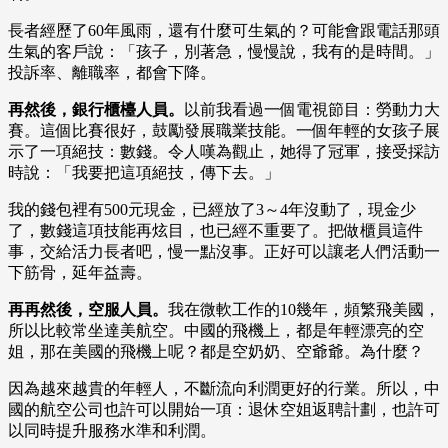
長者經歷了60年風雨，還有什麼可生氣的？可能會跟電話那頭
生氣的客戶說：「孩子，別著急，慢慢說，我有的是時間。」
投訴率、離職率，都會下降。
再然後，銀行櫃檯人員。
以前我看過一個電視節目：勞動力大
賽。這個比賽很好，鼓勵發展職業技能。一個年輕的女孩子展
示了一項絕技：數錢。令人嘆為觀止，她得了冠軍，接受採訪
時說：「我要把這項絕技，傳下去。」
我的錢包裡有500元現金，已經放了3～4年沒動了，現金少
了，數錢這項技能再炫目，也已經不重要了。把做櫃員這件
事，交給活力長者吧，慢一點沒事。正好可以讓老人們活動一
下筋骨，延年益壽。
再再然後，空服人員。
我在微軟工作的10幾年，頻繁飛美國，
所以比較常坐達美航空。中國的飛機上，都是年輕漂亮的空
姐，那在美國的飛機上呢？都是空奶奶、空爺爺。為什麼？
因為越來越貴的年輕人，不斷流向利潤更好的行業。所以，中
國的航空公司也許可以開始一項：退休空姐返聘計劃，也許可
以同時提升服務水準和利潤。