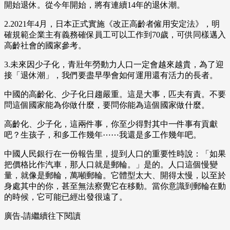
開始退休。從今年開始，將有連續14年的退休潮。
2.2021年4月，日本正式實施《改正高齡者僱用安定法》，明
確規範企業主有義務確保員工可以工作到70歲，可供同樣邁入
高齡社會的國家參考。
3.未來因少子化，青壯年勞動力人口一定會越來越貴，為了迎
接「退休潮」，我們要盡早學會如何運用還有活力的長者。
中國的高齡化、少子化日趨嚴重。這是大事，匹夫有責。不要
問這個國家能為你做什麼，要問你能為這個國家做什麼。
高齡化、少子化，這兩件事，你至少得對其中一件事有貢獻
吧？生孩子，和多工作幾年⋯⋯我還是多工作幾年吧。
中國人民銀行在一份報告里，提到人口的重要性時說：「如果
把價格比作汽車，那人口就是郵輪。」是的。人口這個慢變
量，就像是郵輪，萬噸郵輪。它體型太大、開得太慢，以至於
身處其中的你，甚至無法察覺它在移動。當你意識到郵輪在動
的時候，它可能已經出發很遠了。
廣告-請繼續往下閱讀