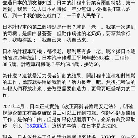
去過日本的朋友都知道，日本的計程車行業有兩個特點，第一
是貴，我第一次去日本的時候，年少無知，從機場打車去酒
店。到一半我的臉色就白了，一千多人民幣了。
日本計程車的第二個特點是什麼？就是「老」。我第一次遇到
的司機，是個白發蒼蒼、但動作矯健的老奶奶，要幫我拿行
李，我嚇得說：「我自己來，我自己來。」
日本的計程車司機，都很老。那到底有多「老」呢？據日本總
務省2020年統計，日本汽車修理工平均年齡36.8歲，工程師
38.5歲。計程車司機呢？平均59.4歲，接近60。
為什麼？這就是活力長者計劃的結果。開計程車這種相對輕鬆
的工作，應該就要留給我們的「活力長者」吧。然後把稀缺的
年輕人們釋放出來，去做更需要創造力，更需要旺盛精力的工
作。
2021年4月，日本正式實施《改正高齡者僱用安定法》，明確
規範企業主有義務確保員工可以工作到70歲。你願不願意繼續
工作，是你的自由，但是如果你想繼續工作，企業有義務幫助
你。所以「
35歲勸退
」這樣的事情，在日本是違法的。
現在，日本依然在工作的活力長者越來越多。2020年，60～65