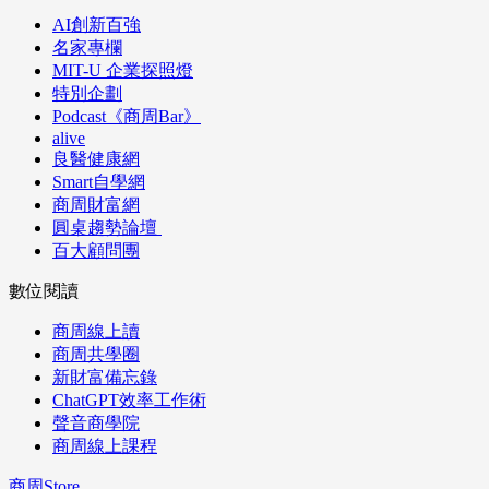
AI創新百強
名家專欄
MIT-U 企業探照燈
特別企劃
Podcast《商周Bar》
alive
良醫健康網
Smart自學網
商周財富網
圓桌趨勢論壇
百大顧問團
數位閱讀
商周線上讀
商周共學圈
新財富備忘錄
ChatGPT效率工作術
聲音商學院
商周線上課程
商周Store