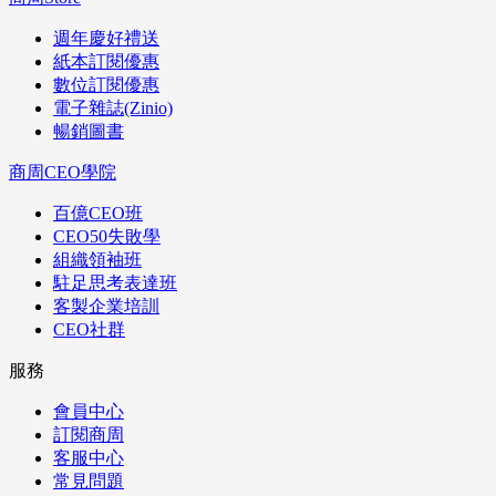
週年慶好禮送
紙本訂閱優惠
數位訂閱優惠
電子雜誌(Zinio)
暢銷圖書
商周CEO學院
百億CEO班
CEO50失敗學
組織領袖班
駐足思考表達班
客製企業培訓
CEO社群
服務
會員中心
訂閱商周
客服中心
常見問題