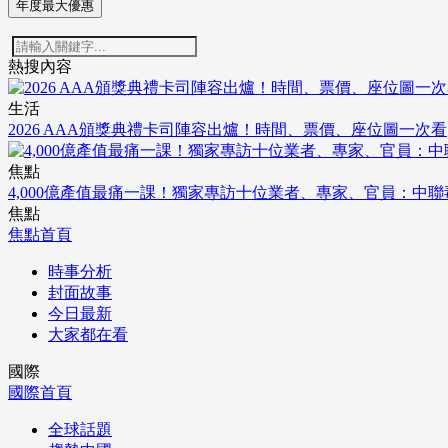
年度最大優惠
熱搜內容
生活
2026 AAA頒獎典禮卡司陣容出爐！時間、票價、座位圖一次看
焦點
4,000億產值最痛一課！獨家專訪十位業者、專家、官員：中
焦點
焦點首頁
時事分析
封面故事
今日最新
大家都在看
國際
國際首頁
全球話題