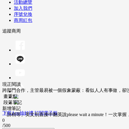
活動總覽
加入我們
序號兌換
商周紅包
追蹤商周
現正閱讀
跨部門合作，主管最易被一個假象蒙蔽：看似人人有事做，卻
畫重點
段落筆記
新增筆記
下載App抽好禮
訂閱電子報
「請稍等」英文別直接中翻英說please wait a minute！一
0
/500