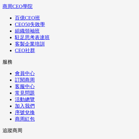
商周CEO學院
百億CEO班
CEO50失敗學
組織領袖班
駐足思考表達班
客製企業培訓
CEO社群
服務
會員中心
訂閱商周
客服中心
常見問題
活動總覽
加入我們
序號兌換
商周紅包
追蹤商周