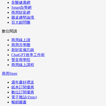
良醫健康網
Smart自學網
商周財富網
圓桌趨勢論壇
百大顧問團
數位閱讀
商周線上讀
商周共學圈
新財富備忘錄
ChatGPT效率工作術
聲音商學院
商周線上課程
商周Store
週年慶好禮送
紙本訂閱優惠
數位訂閱優惠
電子雜誌(Zinio)
暢銷圖書