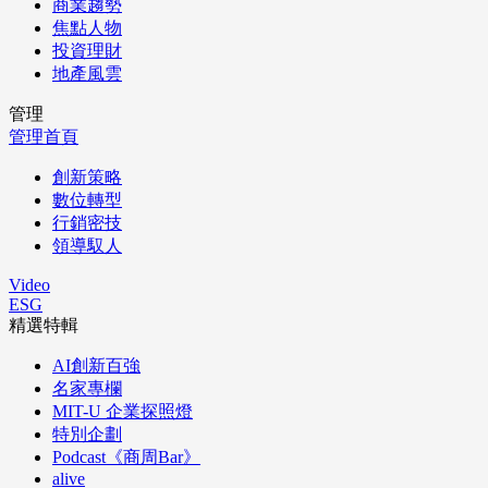
商業趨勢
焦點人物
投資理財
地產風雲
管理
管理首頁
創新策略
數位轉型
行銷密技
領導馭人
Video
ESG
精選特輯
AI創新百強
名家專欄
MIT-U 企業探照燈
特別企劃
Podcast《商周Bar》
alive