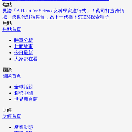
焦點
見證「A Heart for Science女科學家進行式」！蔡司打造跨領
域、跨世代對話舞台，為下一代播下STEM探索種子
焦點
焦點首頁
時事分析
封面故事
今日最新
大家都在看
國際
國際首頁
全球話題
趨勢中國
世界新台商
財經
財經首頁
產業動態