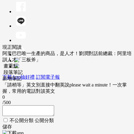
現正閱讀
阿里巴巴唯一生產的商品，是人才！劉潤對話前總裁：阿里培
訓人才「三板斧」
畫重點
段落筆記
下載App抽好禮
訂閱電子報
新增筆記
「請稍等」英文別直接中翻英說please wait a minute！一次掌
握，常用的電話對談英文
0
/500
不公開分類
公開分類
儲存