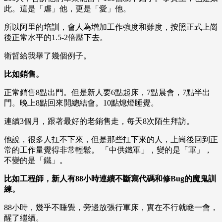
此。這是「虐」他，更是「愛」他。
所以阿里的培訓，會人為增加工作強度和難度，按照正式上崗
後正常水平的1.5-2倍壓下去。
衛哲給我舉了幾個例子。
比如銷售。
正常銷售8點出門。但是新人要6點起床，7點晨會，7點半出
門。晚上8點回來開總結會。10點熄燈睡覺。
連續3個月，跟著最好的老銷售走，每天8次陌生拜訪。
他說，很多人扛不下來，但是那些扛下來的人，上崗後回到正
常的工作量覺得非常輕鬆。 「中供鐵軍」，變的是「軍」，
不變的是「鐵」。
比如工程師，新人有88小時連續不斷寫代碼和修Bug的魔鬼訓
練。
88小時，幾乎不睡覺，旁邊放張行軍床，實在不行就瞇一會，
醒了繼續。