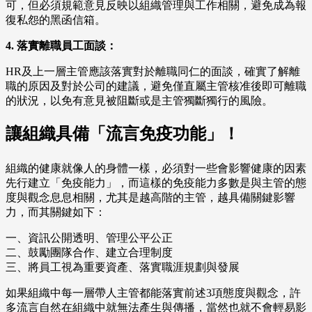
可，但必須規範意見反映以組織管理與工作相關，避免成為報
復私怨的黑函信箱。
4. 落實離職員工面談：
HR及上一層主管應該落實對於離職同仁的面談，確實了解離
職的原因及對於公司的建議，避免僅直屬主管核准後即可離職
的狀況，以免有意見被阻斷或是主管獨斷獨行的風險。
讓組織具備「流言免疫功能」！
組織的健康就像人的身體一樣，必須對一些會影響健康的因素
先行建立「免疫能力」，而這樣的免疫能力多數是與主管的態
度與觀念息息相關，尤其是越高階的主管，越具備關鍵影響
力，而其關鍵如下：
一、資訊公開透明、管理公平公正
二、鼓勵團隊合作、建立合理制度
三、將員工視為重要資產、落實職涯規劃與發展
如果組織中每一層帶人主管都能落實前述3項態度與觀念，許
多流言自然在組織中就無法產生與傳播，當然也就不會輕易影