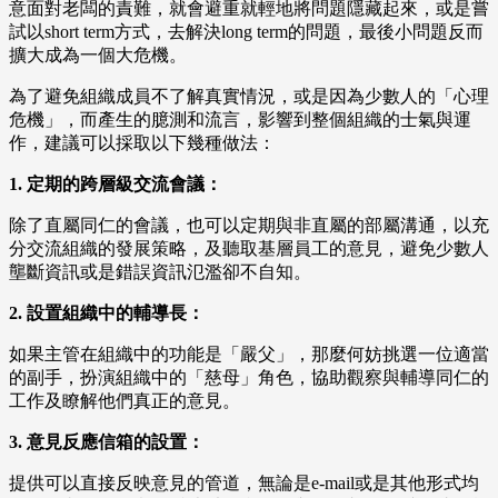
意面對老闆的責難，就會避重就輕地將問題隱藏起來，或是嘗
試以short term方式，去解決long term的問題，最後小問題反而
擴大成為一個大危機。
為了避免組織成員不了解真實情況，或是因為少數人的「心理
危機」，而產生的臆測和流言，影響到整個組織的士氣與運
作，建議可以採取以下幾種做法：
1. 定期的跨層級交流會議：
除了直屬同仁的會議，也可以定期與非直屬的部屬溝通，以充
分交流組織的發展策略，及聽取基層員工的意見，避免少數人
壟斷資訊或是錯誤資訊氾濫卻不自知。
2. 設置組織中的輔導長：
如果主管在組織中的功能是「嚴父」，那麼何妨挑選一位適當
的副手，扮演組織中的「慈母」角色，協助觀察與輔導同仁的
工作及瞭解他們真正的意見。
3. 意見反應信箱的設置：
提供可以直接反映意見的管道，無論是e-mail或是其他形式均