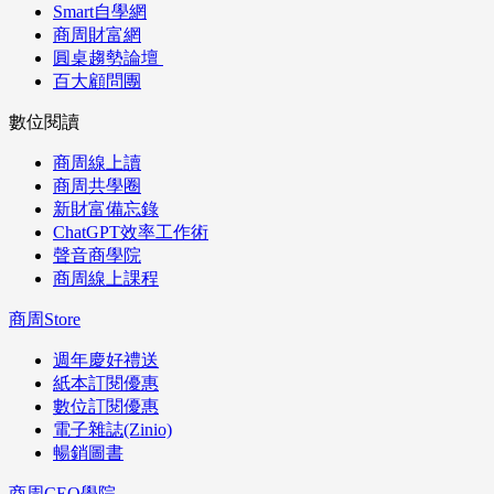
Smart自學網
商周財富網
圓桌趨勢論壇
百大顧問團
數位閱讀
商周線上讀
商周共學圈
新財富備忘錄
ChatGPT效率工作術
聲音商學院
商周線上課程
商周Store
週年慶好禮送
紙本訂閱優惠
數位訂閱優惠
電子雜誌(Zinio)
暢銷圖書
商周CEO學院