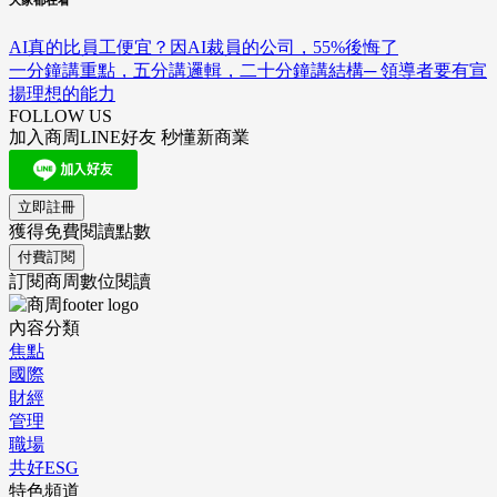
AI真的比員工便宜？因AI裁員的公司，55%後悔了
一分鐘講重點，五分講邏輯，二十分鐘講結構─ 領導者要有宣
揚理想的能力
FOLLOW US
加入商周LINE好友 秒懂新商業
立即註冊
獲得免費閱讀點數
付費訂閱
訂閱商周數位閱讀
內容分類
焦點
國際
財經
管理
職場
共好ESG
特色頻道