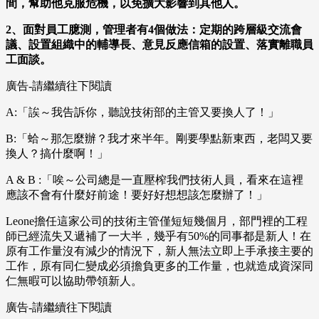
間，幫助他克服危機，以免擴大影響到其他人。
2、面對員工臆測，管理者有4個做法：定期的跨層級交流會
議、設置組織中的輔導長、意見反應信箱的設置、落實離職員
工面談。
廣告-請繼續往下閱讀
A:「誒～我告訴你，聽說技術部的主管又要換人了！」
B:「蛤～那怎麼辦？我才來半年。剛要學點新東西，老闆又要
換人？搞什麼啊！」
A & B :「唉～公司總是一直壓榨我們技術人員，看來在這裡
應該不會有什麼好前途！要好好想想該怎麼辦了！」
Leone擔任這家公司的技術主管僅短短幾個月，部門裡的工程
師已經流失又遞補了一大半，幾乎有50%的同事都是新人！在
原有工作量沒有減少的情況下，新人無法立即上手承接主要的
工作，原有同仁變成必須擔負更多的工作量，也就造成資深同
仁無暇可以協助帶領新人。
廣告-請繼續往下閱讀