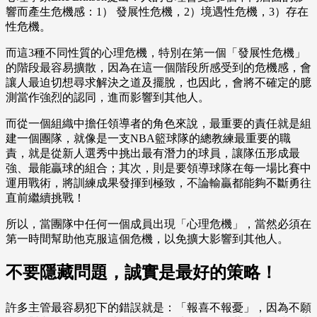
響而產生危機感：1） 發展性危機，2）境遇性危機，3）存在
性危機。
而這3種不同性質的心理危機，特別在第一個「發展性危機」
的階段最容易擴散，因為在這一個階段所感受到的危機感，會
讓人最迫切想尋求解決之道及擺脫，也因此，會將不確定的臆
測當作強烈的認同，進而影響到其他人。
而從一個組織中擔任領導者的角色來說，最重要的責任就是組
建一個團隊，就像是一支NBA籃球隊的總教練最重要的職
責，就是從新人選秀中挑出最有潛力的球員，讓隊伍形成最
強、最能贏球的組合；其次，則是要領導球隊在每一場比賽中
運用戰術，將訓練成果發揮到極致，不論輸贏都能夠不斷勇往
直前繼續挑戰！
所以，當團隊中任何一個成員出現「心理危機」，當然必須在
第一時間幫助他克服這個危機，以免擴大影響到其他人。
不要隱藏問題，誠實是最好的策略！
許多主管最容易犯下的錯誤就是：「報喜不報憂」，因為不願