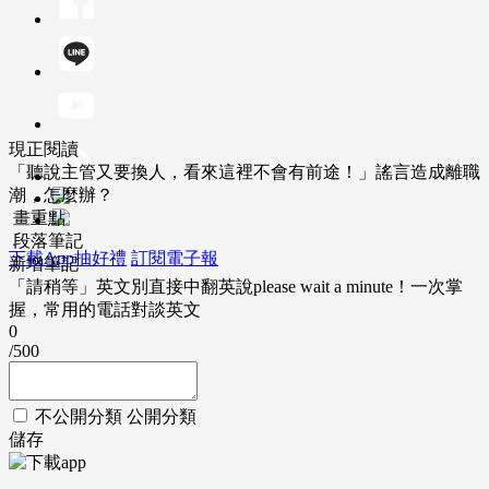
現正閱讀
「聽說主管又要換人，看來這裡不會有前途！」謠言造成離職
潮，怎麼辦？
畫重點
段落筆記
下載App抽好禮
訂閱電子報
新增筆記
「請稍等」英文別直接中翻英說please wait a minute！一次掌
握，常用的電話對談英文
0
/500
不公開分類
公開分類
儲存