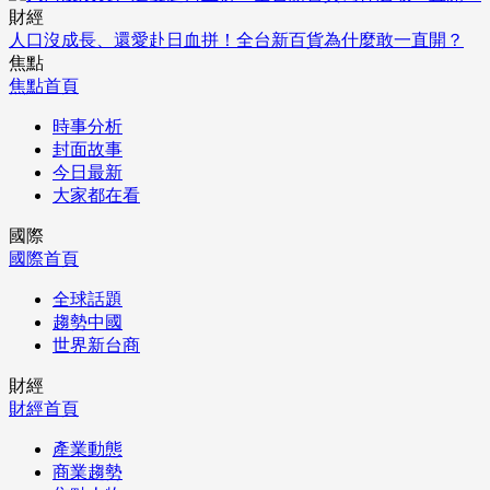
財經
人口沒成長、還愛赴日血拼！全台新百貨為什麼敢一直開？
焦點
焦點首頁
時事分析
封面故事
今日最新
大家都在看
國際
國際首頁
全球話題
趨勢中國
世界新台商
財經
財經首頁
產業動態
商業趨勢