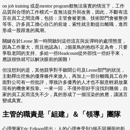
on job training 或是mentor program都無法落實的情況下，工作
品質與合理的工作模式一直無法提升與改善，因此，不斷有流
言在員工之間流傳，包括：主管會被更換、技術部門會被整併
等等。許多員工擔心自己的前途，索性就主動提出離職，進而
形成一股跟進的風潮。
關鍵在於Leone 第一時間聽到這些流言與反彈時的處理態度，
因為工作量大，而且他認為1、2個菜鳥的抱怨不足為奇，只要
爭取老闆的支持、多給一些Headcount從外部找一些好手來，
應該很快就可以解決眼前的困難！
但沒想到的是，其他競爭對手聽聞公司及Leone部門的狀況，
主動釋出挖角的優厚條件來搶人，再加上一部分離職員工在外
面對公司有一些批評，導致許多優秀的人才也不願意輕易放棄
現有的機會來投靠。一來一回，不僅外部好手沒找到幾個，自
家的員工反而流失不少，真的形成了一個渲染的效應，讓謠言
變成真實。
主管的職責是「組建」＆「領導」團隊
心理學家Eric Erikson提出：人的心理會受到3個不同層面的影