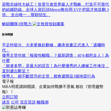
迎戰非線性大缺工！首度引進世界級人才戰略，打造不可替代
的組織防線。全球人資巨頭Mercer教你用 EVP 把留才效益翻 3
倍。 全台唯一，限額招生。
解鎖團隊3倍戰力
延伸閱讀
手足特留分、大老婆條款翻修，繼承規畫正式進入「遺囑時
代」
優秀主管也掀「報復性離職」？最新調查：40％都想走人！為
什麼
「能者多勞」是最大的謊言！為什麼優秀的人總被工作淹沒，
直到遞出辭呈？
懂帶人、能不斷晉升的主管，都會避開這3個地雷行為
電子報
MBA明星講師開講、企業如何戰勝不景氣 都在《管理趨勢
報》！
立即訂閱
謠言
公司
流言蜚語
離職潮