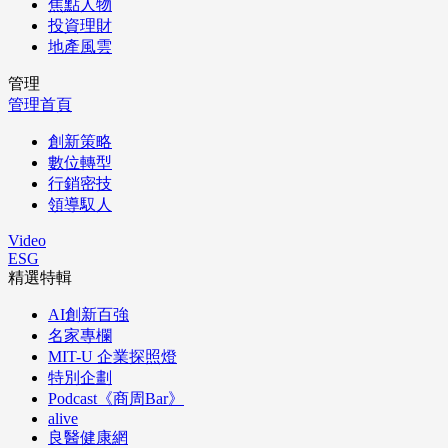
焦點人物
投資理財
地產風雲
管理
管理首頁
創新策略
數位轉型
行銷密技
領導馭人
Video
ESG
精選特輯
AI創新百強
名家專欄
MIT-U 企業探照燈
特別企劃
Podcast《商周Bar》
alive
良醫健康網