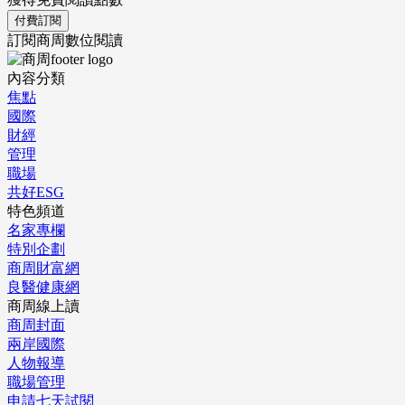
付費訂閱
訂閱商周數位閱讀
內容分類
焦點
國際
財經
管理
職場
共好ESG
特色頻道
名家專欄
特別企劃
商周財富網
良醫健康網
商周線上讀
商周封面
兩岸國際
人物報導
職場管理
申請七天試閱