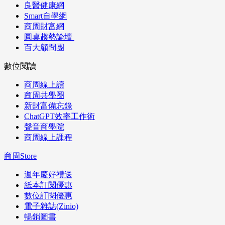
良醫健康網
Smart自學網
商周財富網
圓桌趨勢論壇
百大顧問團
數位閱讀
商周線上讀
商周共學圈
新財富備忘錄
ChatGPT效率工作術
聲音商學院
商周線上課程
商周Store
週年慶好禮送
紙本訂閱優惠
數位訂閱優惠
電子雜誌(Zinio)
暢銷圖書