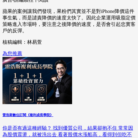
蘋果的案例讓我們發現，果粉們其實並不是對iPhone降價這件
事生氣，而是譴責降價的速度太快了。因此企業運用吸脂定價
策略進入市場時，要注意之後降價的速度，是否會引起忠實客
戶的反彈。
核稿編輯：林易萱
為您推薦
雷浩斯數位訂閱《複利成長學院》
你是否有過這種經驗？ 找到優質公司，結果卻抱不住 常常因
為股價震盪，就被洗出去 看著股價水漲船高，看得到但吃不