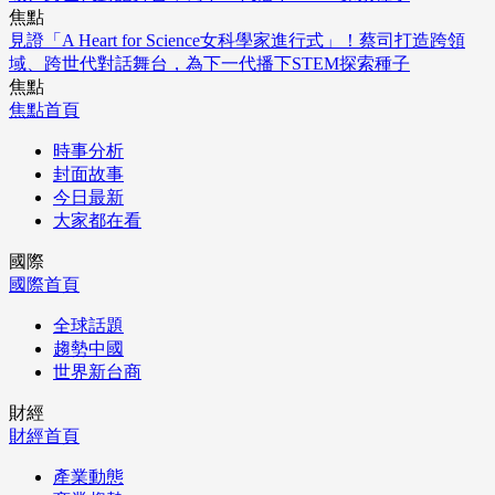
焦點
見證「A Heart for Science女科學家進行式」！蔡司打造跨領
域、跨世代對話舞台，為下一代播下STEM探索種子
焦點
焦點首頁
時事分析
封面故事
今日最新
大家都在看
國際
國際首頁
全球話題
趨勢中國
世界新台商
財經
財經首頁
產業動態