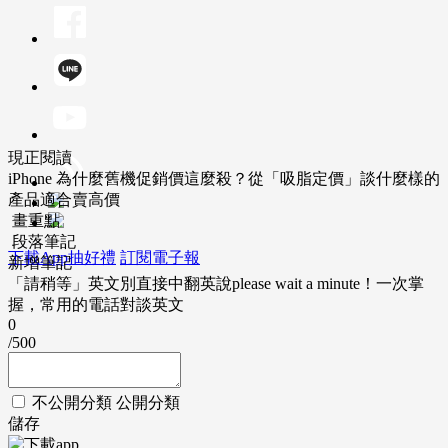
現正閱讀
iPhone 為什麼舊機促銷價這麼殺？從「吸脂定價」談什麼樣的
產品適合賣高價
畫重點
段落筆記
下載App抽好禮
訂閱電子報
新增筆記
「請稍等」英文別直接中翻英說please wait a minute！一次掌
握，常用的電話對談英文
0
/500
不公開分類
公開分類
儲存