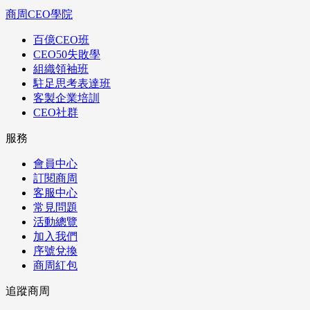
商周CEO學院
百億CEO班
CEO50失敗學
組織領袖班
駐足思考表達班
客製企業培訓
CEO社群
服務
會員中心
訂閱商周
客服中心
常見問題
活動總覽
加入我們
序號兌換
商周紅包
追蹤商周