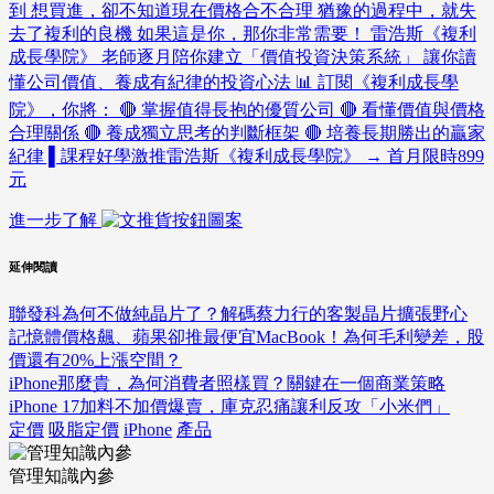
到 想買進，卻不知道現在價格合不合理 猶豫的過程中，就失
去了複利的良機 如果這是你，那你非常需要！ 雷浩斯《複利
成長學院》 老師逐月陪你建立「價值投資決策系統」 讓你讀
懂公司價值、養成有紀律的投資心法 📊 訂閱《複利成長學
院》，你將： 🔴 掌握值得長抱的優質公司 🔴 看懂價值與價格
合理關係 🔴 養成獨立思考的判斷框架 🔴 培養長期勝出的贏家
紀律 ▌課程好學激推雷浩斯《複利成長學院》 → 首月限時899
元
進一步了解
延伸閱讀
聯發科為何不做純晶片了？解碼蔡力行的客製晶片擴張野心
記憶體價格飆、蘋果卻推最便宜MacBook！為何毛利變差，股
價還有20%上漲空間？
iPhone那麼貴，為何消費者照樣買？關鍵在一個商業策略
iPhone 17加料不加價爆賣，庫克忍痛讓利反攻「小米們」
定價
吸脂定價
iPhone
產品
管理知識內參