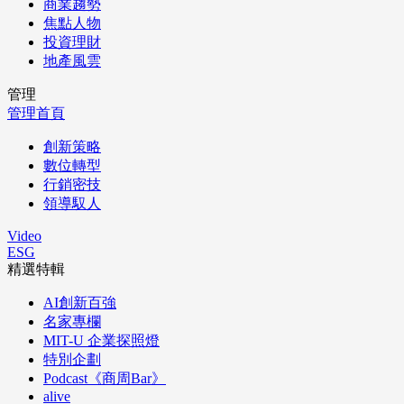
商業趨勢
焦點人物
投資理財
地產風雲
管理
管理首頁
創新策略
數位轉型
行銷密技
領導馭人
Video
ESG
精選特輯
AI創新百強
名家專欄
MIT-U 企業探照燈
特別企劃
Podcast《商周Bar》
alive