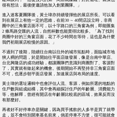
很有想法，最後便邀請他加入創業團隊。」
進入迷客夏團隊後，黃士瑋亦持續發揮他的展店所長。可以看
到在展店上有他一定的思維，在前30 ∼ 40間店設立時，非商
圈中的三角窗店面不可，以十字路口的三角窗為例，即能匯集
2 條馬路交匯的人流，自然杯數也能賣得比較多。「為了找到
商圈中好的三角窗店面，花了不少時間在等待，這也是為什麼
我們初期展店較慢的原因。」
不過到了後期，陸續往台南以往外的城市拓點時，面臨城市地
狹人稠的問題，於是開始往平面店做發展，像是台南中華店、
台北興隆店的成功經驗，都讓團隊們意識到商圈對了、客源對
了，其實就有做起來的機會。後期開始不再堅持非三角窗店面
不可，也逐步朝平面店發展，加速展店與布局的速度。
黃士瑋的選址邏輯中也會評估人流、客源，例如所選的地點的
住戶數與組成結構，其中會再細探討住戶的年齡層、消費能力
等，他解釋，曾經有開店在年齡層比較底的區域，效果反而沒
有那麼好。
再者好不好停車亦是關鍵，因為買手搖飲的人多半是買了就帶
走，並不會特別開車慕名前來，倘若停車不方便，很可能就會