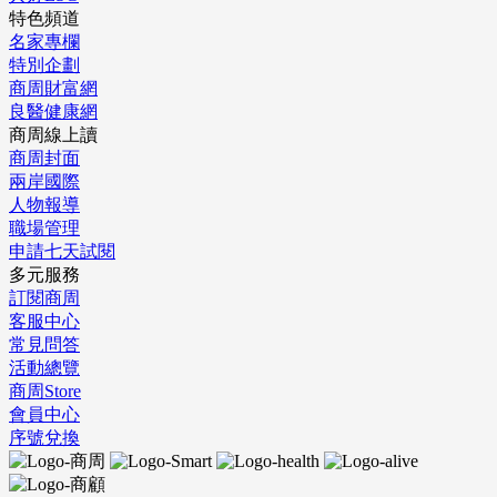
特色頻道
名家專欄
特別企劃
商周財富網
良醫健康網
商周線上讀
商周封面
兩岸國際
人物報導
職場管理
申請七天試閱
多元服務
訂閱商周
客服中心
常見問答
活動總覽
商周Store
會員中心
序號兌換