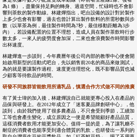
為1 條），盡量保持足夠的轉身、過道空間，忙碌時也不會影
響到茶飲的製作動線。林建燁指出，吧台設備的設計對於製作
上多少也會有影響，過去也曾計算出製作飲料的所需秒數與步
數（以單茶為例，最佳製作時間為7秒，最佳移動距離為3步
內），若設備配置的位置不理想，造成人員在製作茶飲時行步
數太多，一來人的疲勞度會加深，二來也會浪費製作時間影響
出杯速度。
林建燁進一步談到，今年農曆年後公司內部的教學中心便會開
始啟用新型的活動式吧台，先以銷售前20名的商品來做測試，
為的就是要讓製作過程、速度更佳理想化，既不影響品質也減
少顧客等待飲品的時間。
研發不同族群皆能飲用所適乳品，慎選合作方式做不同的推廣
有了黃士瑋的加入後，林建燁說自己就能更專心投入在產品的
品保與研發上。在2012年成立了「迷客夏品牌創研中心」，他
談到，由於我們使用了很多農產品，不只會受到季節，工續加
工等也會產生變化，成立原因之一便是希望能顧好產品品質，
這樣消費者飲用才能更加安心。值得一提的是，為了讓乳糖不
耐症的消費者也能享受到適合體質的乳飲，也研發出一系列的
取自台灣原生豆的豆漿飲品，如「紅茶鮮豆奶」，喝了不用再