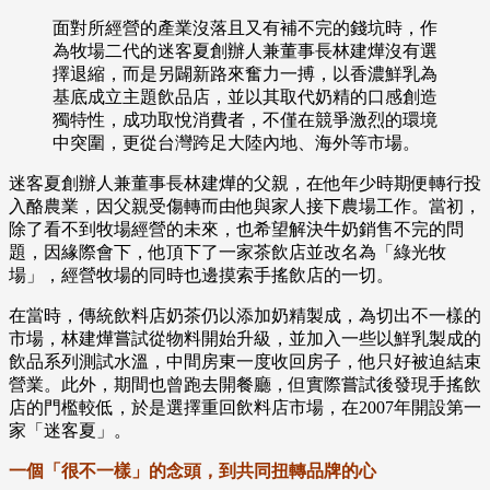
面對所經營的產業沒落且又有補不完的錢坑時，作
為牧場二代的迷客夏創辦人兼董事長林建燁沒有選
擇退縮，而是另闢新路來奮力一搏，以香濃鮮乳為
基底成立主題飲品店，並以其取代奶精的口感創造
獨特性，成功取悅消費者，不僅在競爭激烈的環境
中突圍，更從台灣跨足大陸內地、海外等市場。
迷客夏創辦人兼董事長林建燁的父親，在他年少時期便轉行投
入酪農業，因父親受傷轉而由他與家人接下農場工作。當初，
除了看不到牧場經營的未來，也希望解決牛奶銷售不完的問
題，因緣際會下，他頂下了一家茶飲店並改名為「綠光牧
場」，經營牧場的同時也邊摸索手搖飲店的一切。
在當時，傳統飲料店奶茶仍以添加奶精製成，為切出不一樣的
市場，林建燁嘗試從物料開始升級，並加入一些以鮮乳製成的
飲品系列測試水溫，中間房東一度收回房子，他只好被迫結束
營業。此外，期間也曾跑去開餐廳，但實際嘗試後發現手搖飲
店的門檻較低，於是選擇重回飲料店市場，在2007年開設第一
家「迷客夏」。
一個「很不一樣」的念頭，到共同扭轉品牌的心