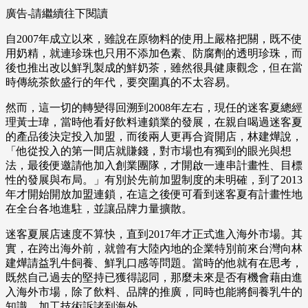
廣告-請繼續往下閱讀
自2007年成立以來，雖說在原物料的使用上嚴格把關，既不使
用奶精，就連珍珠也只用不添加色素、防腐劑的透明珍珠，而
後也推出改以鮮乳製成的鮮奶茶，雖然很具健康觀念，但在當
時傳統茶飲盛行的年代，要突圍真的不太容易。
然而，這一切的轉變得回溯到2008年左右，現任的迷客夏總經
理黃士瑋，當時他看好飲料連鎖業的發展，在親自喝過迷客夏
的產品後決定投入加盟，而後兩人更再合資開店，林建燁說，
「他從投入的第一間店就賺錢，對市場也有獨到的眼光與想
法，最後便邀請他加入創業團隊，才開啟一連串計畫性、目標
性的發展與布局。」有別於先前加盟制度的未明確，到了2013
年才開始開放加盟連鎖，在這之後便可看到迷客夏有計畫性地
在全台各地進駐，並讓品牌力量擴散。
迷客夏展店速度不算快，直到2017年才正式進入海外市場。其
實，在跨出海外前，就曾有大陸內地的企業特別前來台灣向林
建燁請益乳牛飼養、鮮乳口感等問題。當時的他就有在思考，
既然自己過去的堅持已獲得認同，那麼未來是否有機會藉由進
入海外市場，除了飲料、品牌的推廣，同時也能將飼養乳牛的
知識、加工技術訴諸到海外。