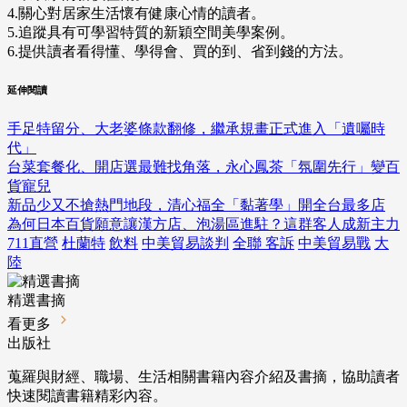
4.關心對居家生活懷有健康心情的讀者。
5.追蹤具有可學習特質的新穎空間美學案例。
6.提供讀者看得懂、學得會、買的到、省到錢的方法。
延伸閱讀
手足特留分、大老婆條款翻修，繼承規畫正式進入「遺囑時
代」
台菜套餐化、開店選最難找角落，永心鳳茶「氛圍先行」變百
貨寵兒
新品少又不搶熱門地段，清心福全「黏著學」開全台最多店
為何日本百貨願意讓漢方店、泡湯區進駐？這群客人成新主力
711直營
杜蘭特
飲料
中美貿易談判
全聯 客訴
中美貿易戰
大
陸
精選書摘
看更多
出版社
蒐羅與財經、職場、生活相關書籍內容介紹及書摘，協助讀者
快速閱讀書籍精彩內容。