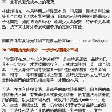
率，並有效避免成本上的花費。
林建燁補充，布局時間走得慢還有另一項原因，那就是與設備
提升全自動化形式有緊密關係，因為未來許多國家都將面臨少
子化問題，如何透過自動化生產減少人為變數，待研發更為成
熟，接下來往海外發展就能發揮的更游刃有餘。
圖取自迷客夏綠光牧場主題飲品臉書facebook.com/milkshoptea
2017年開始走向海外，一步步站穩國外市場
「會選擇在2017 年投入海外經營，是當時展店數、品牌力已
具有一定規模，才選擇開始投入。」林建燁談到，黃士瑋也認
為，「走入海外市場背後需要一個很堅強的總部，包含原物
料、輔導⋯⋯等都要能跟得上營運，當時決定走出去也都是考
量到各部門的建置已相當完善，才開始布局。」
不過，在進入時卻又遇上最棘手的商標註冊問題，因各國的商
標註冊法不同，有些商標早被優先搶註冊，便有無法再註冊使
用的問題。以大陸市場為例，就改用「菓然式milk shop」進
入。當然，商標無法一致，仍會擔心消費者對於品牌上的混
淆，不過後來透過了其他的輔助圖騰（乳牛圖案）、文字