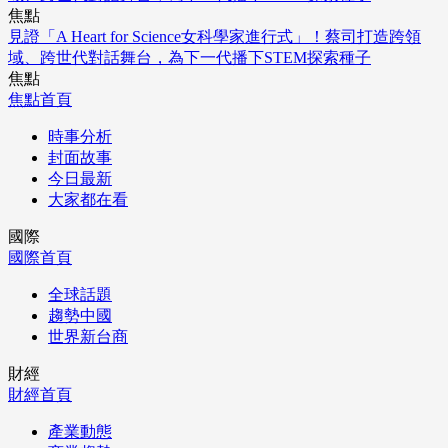
焦點
見證「A Heart for Science女科學家進行式」！蔡司打造跨領
域、跨世代對話舞台，為下一代播下STEM探索種子
焦點
焦點首頁
時事分析
封面故事
今日最新
大家都在看
國際
國際首頁
全球話題
趨勢中國
世界新台商
財經
財經首頁
產業動態