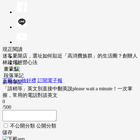
現正閱讀
迷客夏開店，選址如何貼近「高消費族群」的生活圈？創辦人
林建燁經營心法
畫重點
段落筆記
下載App抽好禮
訂閱電子報
新增筆記
「請稍等」英文別直接中翻英說please wait a minute！一次掌
握，常用的電話對談英文
0
/500
不公開分類
公開分類
儲存