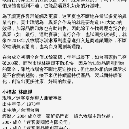
怕身體會感到不適，也能品嚐豆乳奶茶的好滋味。
為了讓更多客群能觸及更廣，迷客夏也不斷地在當試多元的異
業合作。黃士瑋認為，異業合作為的就是要創造1+1大於2的
效果，加深品牌印象也有助銷售。因此除了在找尋理念契合的
異業（如：銀行、運動賽事）進行合作，也試圖突破法則，就
像在2018年以牧場冰淇淋系列產品進打入超商連鎖通路，不斷
帶給消費者驚喜，也為自身開創新通路。
在台成立初期全台僅10餘家店，年年成長下，如台灣家數已突
破200家。面對市場林建燁不敢求快，因為他知道品牌剛開始
的艱辛，雖然市場會不斷地更迭換代，但他始終相信健康訴求
是不會變的趨勢，接下來仍持續堅持從產品、製成面持續優
化，創造出更多健康、好喝的飲品。
小檔案_林建燁
現職／迷客夏創辦人兼董事長
出生年份／ 1973年
出生地／台灣台南
經歷／ 2004 成立第一家鮮奶門市「綠光牧場主題飲品」
2007 成立「迷客夏國際有限公司」
2012 成立「迷客夏品牌創研中心」