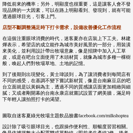
降低前來的機率；另外，明顯度也很重要，這是讓客人會不發
現品牌的一大因素，可以在路上明顯看到、發現到，就有可能
透過眼球目光，引客上門。
店型不斷調整滿足時下打卡需求，設備改善優化工作流程
在這個注重眼球消費的時代，迷客夏亦在店裝上下工夫。林建
燁表示，希望店的成立能作為城市美好風景的一部分，用裝潢
來美化，並利用設計帶出牧場意象，像是招牌中加入人工草
皮，或是在吧台立面使用了木頭材質，就像為城市多種一棵樹
般，喚起人們對牧場草地、土地的記憶。
到了後期則出現變化，黃士瑋談到，為了讓消費者到每間店有
不同的感受，在基調不變下嘗試新材質，像是台南麻豆店的吧
台立面就是以黃銅為主，透過不同的質感讓店面更加精緻與細
膩；又或者剛開幕的台南永康店就嘗試設置了網美牆，滿足時
下年輕人讓拍照打卡的渴望。
圖取自迷客夏綠光牧場主題飲品臉書facebook.com/milkshoptea
設計除了吸引眼球目光，也跟操作便利性、順暢度習習相關。
像是依據坪數大小配置雙或單動線（即前者生產線2條、後者