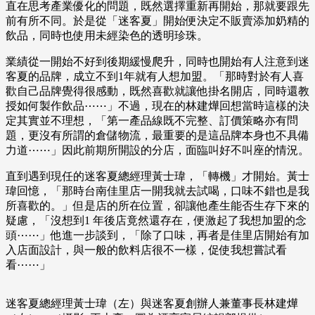
直在思考產業優化的問題，既然選擇重新再開始，那就要跟先
前有所不同。於是從「迷客夏」開始便決定不販賣添加奶精的
飲品，同時也使用未經染色的透明珍珠。
業績從一開始不好到後期緩慢爬升，同時也開始有人注意到迷
客夏的品牌，成立不到1年就有人想加盟。「那時對於有人喜
歡自己品牌覺得很感動，既然喜歡就讓他掛名開店，同時還教
授如何製作飲品⋯⋯」不過，現在的林建燁回想當時這樣的決
定其實並不理想，「第一產品線既不完整、訂價策略亦有問
題，更沒有所謂的倉儲物流，最重要的是這品牌本身也不具備
力道⋯⋯」因此前期所開設的分店，面臨叫好不叫座的情況。
直到遇到現任的迷客夏總經理黃士瑋，「轉機」才開始。黃士
瑋回憶，「那時台南佳里店一開我就去試喝，口味不錯也是我
所喜歡的。」但是店的所在位置，卻讓他產生能否生存下來的
疑慮，「沒想到1 年後店竟然還存在，便激起了我想加盟的念
頭⋯⋯」他進一步談到，「除了口味，再者是佳里店開始有加
入店面設計，與一般的飲料店很不一樣，促使我想嘗試看
看⋯⋯」
迷客夏總經理黃士瑋（左）與迷客夏創辦人兼董事長林建燁