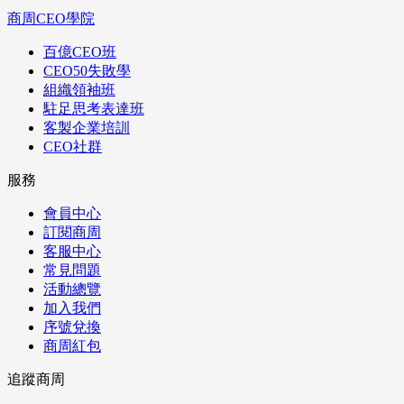
商周CEO學院
百億CEO班
CEO50失敗學
組織領袖班
駐足思考表達班
客製企業培訓
CEO社群
服務
會員中心
訂閱商周
客服中心
常見問題
活動總覽
加入我們
序號兌換
商周紅包
追蹤商周