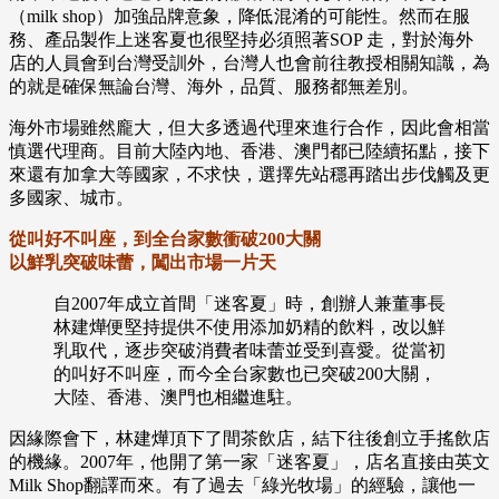
（milk shop）加強品牌意象，降低混淆的可能性。然而在服
務、產品製作上迷客夏也很堅持必須照著SOP 走，對於海外
店的人員會到台灣受訓外，台灣人也會前往教授相關知識，為
的就是確保無論台灣、海外，品質、服務都無差別。
海外市場雖然龐大，但大多透過代理來進行合作，因此會相當
慎選代理商。目前大陸內地、香港、澳門都已陸續拓點，接下
來還有加拿大等國家，不求快，選擇先站穩再踏出步伐觸及更
多國家、城市。
從叫好不叫座，到全台家數衝破200大關
以鮮乳突破味蕾，闖出市場一片天
自2007年成立首間「迷客夏」時，創辦人兼董事長
林建燁便堅持提供不使用添加奶精的飲料，改以鮮
乳取代，逐步突破消費者味蕾並受到喜愛。從當初
的叫好不叫座，而今全台家數也已突破200大關，
大陸、香港、澳門也相繼進駐。
因緣際會下，林建燁頂下了間茶飲店，結下往後創立手搖飲店
的機緣。2007年，他開了第一家「迷客夏」，店名直接由英文
Milk Shop翻譯而來。有了過去「綠光牧場」的經驗，讓他一