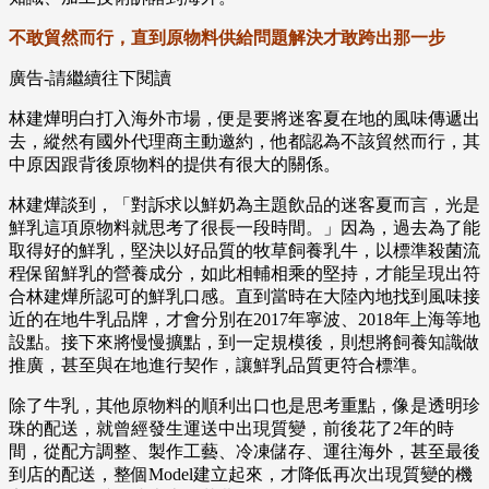
不敢貿然而行，直到原物料供給問題解決才敢跨出那一步
廣告-請繼續往下閱讀
林建燁明白打入海外市場，便是要將迷客夏在地的風味傳遞出
去，縱然有國外代理商主動邀約，他都認為不該貿然而行，其
中原因跟背後原物料的提供有很大的關係。
林建燁談到，「對訴求以鮮奶為主題飲品的迷客夏而言，光是
鮮乳這項原物料就思考了很長一段時間。」因為，過去為了能
取得好的鮮乳，堅決以好品質的牧草飼養乳牛，以標準殺菌流
程保留鮮乳的營養成分，如此相輔相乘的堅持，才能呈現出符
合林建燁所認可的鮮乳口感。直到當時在大陸內地找到風味接
近的在地牛乳品牌，才會分別在2017年寧波、2018年上海等地
設點。接下來將慢慢擴點，到一定規模後，則想將飼養知識做
推廣，甚至與在地進行契作，讓鮮乳品質更符合標準。
除了牛乳，其他原物料的順利出口也是思考重點，像是透明珍
珠的配送，就曾經發生運送中出現質變，前後花了2年的時
間，從配方調整、製作工藝、冷凍儲存、運往海外，甚至最後
到店的配送，整個Model建立起來，才降低再次出現質變的機