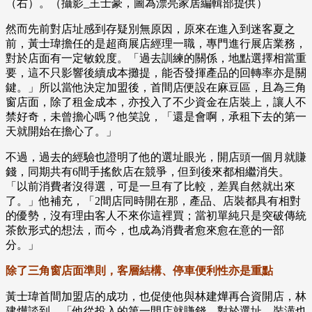
（右）。（攝影_王士豪，圖為漂亮家居編輯部提供）
然而先前對店址感到存疑別無原因，原來在進入到迷客夏之
前，黃士瑋擔任的是超商展店經理一職，專門進行展店業務，
對於店面有一定敏銳度。「過去訓練的關係，地點選擇相當重
要，這不只影響後續成本攤提，能否發揮產品的回轉率亦是關
鍵。」所以當他決定加盟後，首間店便設在麻豆區，且為三角
窗店面，除了租金成本，亦投入了不少資金在店裝上，讓人不
禁好奇，未曾擔心嗎？他笑說，「還是會啊，承租下去的第一
天就開始在擔心了。」
不過，過去的經驗也證明了他的選址眼光，開店頭一個月就賺
錢，同期共有6間手搖飲店在競爭，但到後來都相繼消失。
「以前消費者沒得選，可是一旦有了比較，差異自然就出來
了。」他補充，「2間店同時開在那，產品、店裝都具有相對
的優勢，沒有理由客人不來你這裡買；當初單純只是突破傳統
茶飲形式的想法，而今，也成為消費者愈來愈在意的一部
分。」
除了三角窗店面準則，客層結構、停車便利性亦是重點
黃士瑋首間加盟店的成功，也促使他與林建燁再合資開店，林
建燁談到，「他從投入的第一間店就賺錢，對於選址、裝潢也