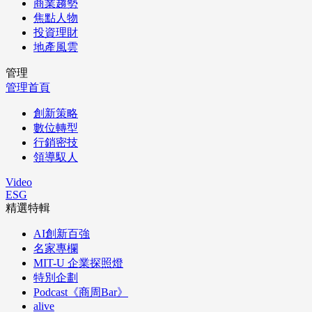
商業趨勢
焦點人物
投資理財
地產風雲
管理
管理首頁
創新策略
數位轉型
行銷密技
領導馭人
Video
ESG
精選特輯
AI創新百強
名家專欄
MIT-U 企業探照燈
特別企劃
Podcast《商周Bar》
alive