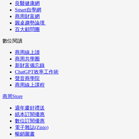
良醫健康網
Smart自學網
商周財富網
圓桌趨勢論壇
百大顧問團
數位閱讀
商周線上讀
商周共學圈
新財富備忘錄
ChatGPT效率工作術
聲音商學院
商周線上課程
商周Store
週年慶好禮送
紙本訂閱優惠
數位訂閱優惠
電子雜誌(Zinio)
暢銷圖書