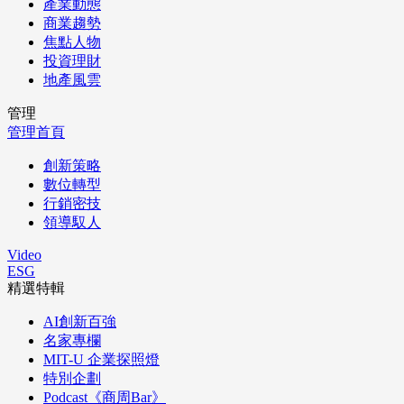
產業動態
商業趨勢
焦點人物
投資理財
地產風雲
管理
管理首頁
創新策略
數位轉型
行銷密技
領導馭人
Video
ESG
精選特輯
AI創新百強
名家專欄
MIT-U 企業探照燈
特別企劃
Podcast《商周Bar》