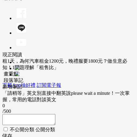
現正閱讀
租1天，為何汽車租金1200元，晚禮服要1800元？做生意必
知！1問題理解「租售比」
畫重點
段落筆記
下載App抽好禮
訂閱電子報
新增筆記
「請稍等」英文別直接中翻英說please wait a minute！一次掌
握，常用的電話對談英文
0
/500
不公開分類
公開分類
儲存