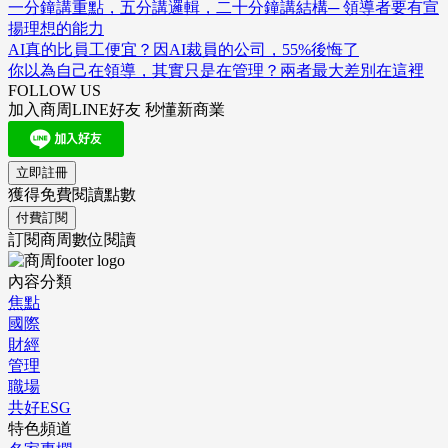
一分鐘講重點，五分講邏輯，二十分鐘講結構─ 領導者要有宣
揚理想的能力
AI真的比員工便宜？因AI裁員的公司，55%後悔了
你以為自己在領導，其實只是在管理？兩者最大差別在這裡
FOLLOW US
加入商周LINE好友 秒懂新商業
立即註冊
獲得免費閱讀點數
付費訂閱
訂閱商周數位閱讀
內容分類
焦點
國際
財經
管理
職場
共好ESG
特色頻道