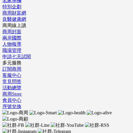
名家專欄
特別企劃
商周財富網
良醫健康網
商周線上讀
商周封面
兩岸國際
人物報導
職場管理
申請七天試閱
多元服務
訂閱商周
客服中心
常見問答
活動總覽
商周Store
會員中心
序號兌換