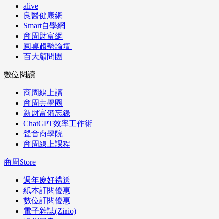
alive
良醫健康網
Smart自學網
商周財富網
圓桌趨勢論壇
百大顧問團
數位閱讀
商周線上讀
商周共學圈
新財富備忘錄
ChatGPT效率工作術
聲音商學院
商周線上課程
商周Store
週年慶好禮送
紙本訂閱優惠
數位訂閱優惠
電子雜誌(Zinio)