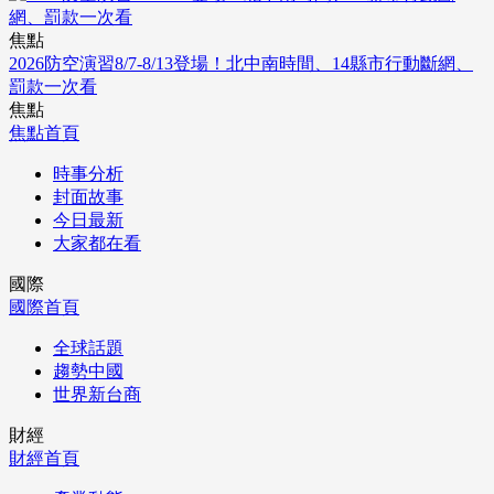
焦點
2026防空演習8/7-8/13登場！北中南時間、14縣市行動斷網、
罰款一次看
焦點
焦點首頁
時事分析
封面故事
今日最新
大家都在看
國際
國際首頁
全球話題
趨勢中國
世界新台商
財經
財經首頁