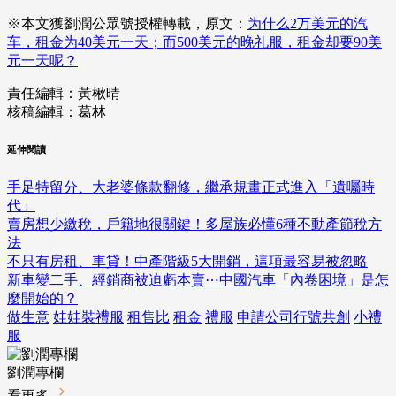
※本文獲劉潤公眾號授權轉載，原文：
为什么2万美元的汽
车，租金为40美元一天；而500美元的晚礼服，租金却要90美
元一天呢？
責任編輯：黃楸晴
核稿編輯：葛林
延伸閱讀
手足特留分、大老婆條款翻修，繼承規畫正式進入「遺囑時
代」
賣房想少繳稅，戶籍地很關鍵！多屋族必懂6種不動產節稅方
法
不只有房租、車貸！中產階級5大開銷，這項最容易被忽略
新車變二手、經銷商被迫虧本賣⋯中國汽車「內卷困境」是怎
麼開始的？
做生意
娃娃裝禮服
租售比
租金
禮服
申請公司行號共創
小禮
服
劉潤專欄
看更多