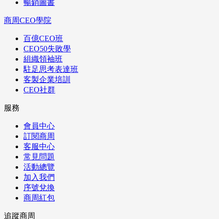
暢銷圖書
商周CEO學院
百億CEO班
CEO50失敗學
組織領袖班
駐足思考表達班
客製企業培訓
CEO社群
服務
會員中心
訂閱商周
客服中心
常見問題
活動總覽
加入我們
序號兌換
商周紅包
追蹤商周