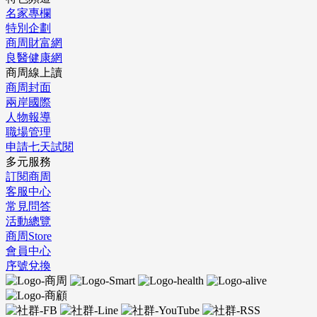
名家專欄
特別企劃
商周財富網
良醫健康網
商周線上讀
商周封面
兩岸國際
人物報導
職場管理
申請七天試閱
多元服務
訂閱商周
客服中心
常見問答
活動總覽
商周Store
會員中心
序號兌換