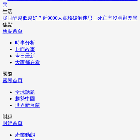
生活
膽固醇越低越好？近9000人實驗破解迷思：死亡率沒明顯差異
焦點
焦點首頁
時事分析
封面故事
今日最新
大家都在看
國際
國際首頁
全球話題
趨勢中國
世界新台商
財經
財經首頁
產業動態