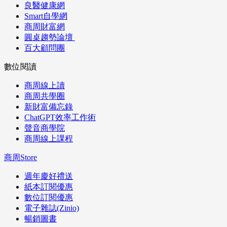
良醫健康網
Smart自學網
商周財富網
圓桌趨勢論壇
百大顧問團
數位閱讀
商周線上讀
商周共學圈
新財富備忘錄
ChatGPT效率工作術
聲音商學院
商周線上課程
商周Store
週年慶好禮送
紙本訂閱優惠
數位訂閱優惠
電子雜誌(Zinio)
暢銷圖書