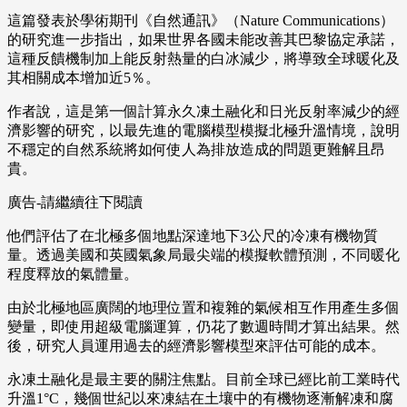
這篇發表於學術期刊《自然通訊》（Nature Communications）
的研究進一步指出，如果世界各國未能改善其巴黎協定承諾，
這種反饋機制加上能反射熱量的白冰減少，將導致全球暖化及
其相關成本增加近5％。
作者說，這是第一個計算永久凍土融化和日光反射率減少的經
濟影響的研究，以最先進的電腦模型模擬北極升溫情境，說明
不穩定的自然系統將如何使人為排放造成的問題更難解且昂
貴。
廣告-請繼續往下閱讀
他們評估了在北極多個地點深達地下3公尺的冷凍有機物質
量。透過美國和英國氣象局最尖端的模擬軟體預測，不同暖化
程度釋放的氣體量。
由於北極地區廣闊的地理位置和複雜的氣候相互作用產生多個
變量，即使用超級電腦運算，仍花了數週時間才算出結果。然
後，研究人員運用過去的經濟影響模型來評估可能的成本。
永凍土融化是最主要的關注焦點。目前全球已經比前工業時代
升溫1°C，幾個世紀以來凍結在土壤中的有機物逐漸解凍和腐