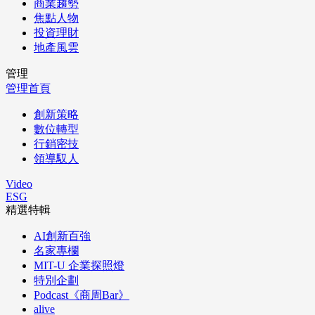
商業趨勢
焦點人物
投資理財
地產風雲
管理
管理首頁
創新策略
數位轉型
行銷密技
領導馭人
Video
ESG
精選特輯
AI創新百強
名家專欄
MIT-U 企業探照燈
特別企劃
Podcast《商周Bar》
alive