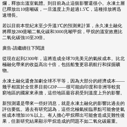
爛，釋放出溫室氣體。到目前為止這個影響還很小。永凍土層
已釋放出10億噸碳，一旦溫度上升超過1.5℃，這種排放將迅
速增長。
若以目前本世紀末至少升溫3℃的預測來計算，永久凍土融化
將釋放280億噸二氧化碳和3000兆噸甲烷，甲烷的溫室效應比
二氧化碳強10至20倍。
廣告-請繼續往下閱讀
從現在起到2300年，這將造成全球70兆美元的氣候成本。比北
極融化帶來的收益高出十倍，包括船隻更容易航行和採掘礦
物。
永凍土融化還會加劇全球不平等，因為大部分的經濟成本——
幾乎相當於全世界目前GDP——很可能由印度和非洲等較貧
窮地區的國家來承擔，這些地區最容易受到溫度上升的影響。
新預測還是帶來一些好消息，就是永凍土融化的影響比過去的
評估要低。過去有研究認為，這些北極氣候臨界點可能會使氣
候成本增加10％以上。有人擔心甲烷釋出可能會造成災難性後
果，但新研究結果顯示甲烷造成的問題不如二氧化碳嚴重。