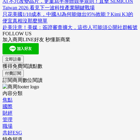
AI 不只改變晶片，更重寫半導體競爭規則！直擊 SEMICON
Taiwan 2026 看見下一波科技產業關鍵戰場
只花美國1/10成本，中國AI為何能做出95%效能？Kimi K3的
便宜真相沒那麼簡單
赴美注意！美媒：簽證審查擴大，這些人可能須公開社群帳號
FOLLOW US
加入商周LINE好友 秒懂新商業
立即註冊
獲得免費閱讀點數
付費訂閱
訂閱商周數位閱讀
內容分類
焦點
國際
財經
管理
職場
共好ESG
特色頻道