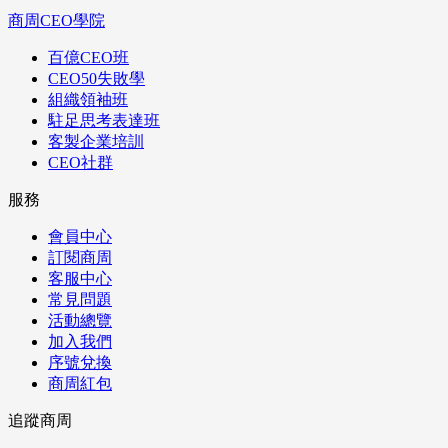
商周CEO學院
百億CEO班
CEO50失敗學
組織領袖班
駐足思考表達班
客製企業培訓
CEO社群
服務
會員中心
訂閱商周
客服中心
常見問題
活動總覽
加入我們
序號兌換
商周紅包
追蹤商周