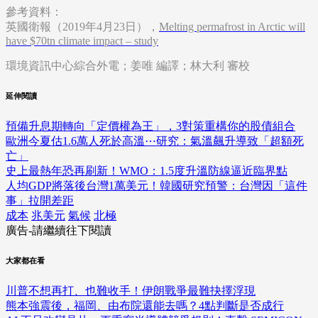
參考資料：
英國衛報（2019年4月23日），
Melting permafrost in Arctic will
have $70tn climate impact – study
環境資訊中心綜合外電；姜唯 編譯；林大利 審校
延伸閱讀
預備升息期轉向「定價權為王」，3對策重構你的股債組合
歐洲今夏估1.6萬人死於高溫⋯研究：氣溫飆升導致「超額死
亡」
史上最熱年恐再刷新！WMO：1.5度升溫防線逼近臨界點
人均GDP將落後台灣1萬美元！韓國研究預警：台灣因「這件
事」拉開差距
成本
兆美元
氣候
北極
廣告-請繼續往下閱讀
大家都在看
川普不想再打、也難收手！伊朗戰爭最難抉擇浮現
熊本強震後，福岡、由布院還能去嗎？4點判斷是否成行