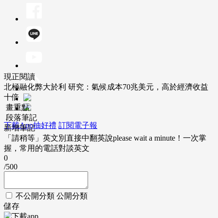
現正閱讀
北極融化弊大於利 研究：氣候成本70兆美元，高於經濟收益
十倍
畫重點
段落筆記
下載App抽好禮
訂閱電子報
新增筆記
「請稍等」英文別直接中翻英說please wait a minute！一次掌
握，常用的電話對談英文
0
/500
不公開分類
公開分類
儲存