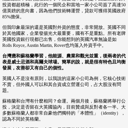
投資都超積極，此行的一個民企和當地一家小公司簽了高達50
億英鎊的意向書，因為他們技術轉運營，貸款可獲得英國政府
85%擔保。
但我印象最深的還是英國對外資的態度，非常開放。英國不同
於其他國家，企業發揚光大最重要，國有不是重點。所有老牌
英國投資銀行現都已出售，你能想到的英國汽車無論是如
Rolls Royce, Austin Martin, Rover也均落入外資手中。
台灣應和蘇格蘭學習，他能源、農業和觀光並重，後兩者的代
表是威士忌酒和高爾夫球場。簡單的說，就是很有特色且均衡
發展，友善卻又有自己的個性。
英國人不是沒有原則，以我說的這家小公司為例，它核心技術
不賣，但外國人可以和其合資成立營運公司，占大股沒有問
題。
蘇格蘭和台灣有什麼相同？命運。兩個月後，蘇格蘭將舉行公
投，決定是否留在大英國協內，目前贊成與反對者各一半。大
多數蘇格蘭人都非常自豪他們獨特的「本體性」（identity），
認為不同於英格蘭。