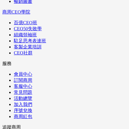
暢銷圖書
商周CEO學院
百億CEO班
CEO50失敗學
組織領袖班
駐足思考表達班
客製企業培訓
CEO社群
服務
會員中心
訂閱商周
客服中心
常見問題
活動總覽
加入我們
序號兌換
商周紅包
追蹤商周