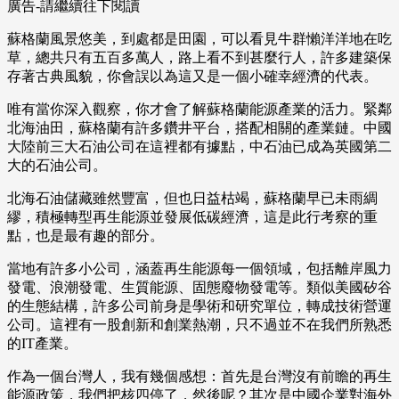
廣告-請繼續往下閱讀
蘇格蘭風景悠美，到處都是田園，可以看見牛群懶洋洋地在吃
草，總共只有五百多萬人，路上看不到甚麼行人，許多建築保
存著古典風貌，你會誤以為這又是一個小確幸經濟的代表。
唯有當你深入觀察，你才會了解蘇格蘭能源產業的活力。緊鄰
北海油田，蘇格蘭有許多鑽井平台，搭配相關的產業鏈。中國
大陸前三大石油公司在這裡都有據點，中石油已成為英國第二
大的石油公司。
北海石油儲藏雖然豐富，但也日益枯竭，蘇格蘭早已未雨綢
繆，積極轉型再生能源並發展低碳經濟，這是此行考察的重
點，也是最有趣的部分。
當地有許多小公司，涵蓋再生能源每一個領域，包括離岸風力
發電、浪潮發電、生質能源、固態廢物發電等。類似美國矽谷
的生態結構，許多公司前身是學術和研究單位，轉成技術營運
公司。這裡有一股創新和創業熱潮，只不過並不在我們所熟悉
的IT產業。
作為一個台灣人，我有幾個感想：首先是台灣沒有前瞻的再生
能源政策，我們把核四停了，然後呢？其次是中國企業對海外