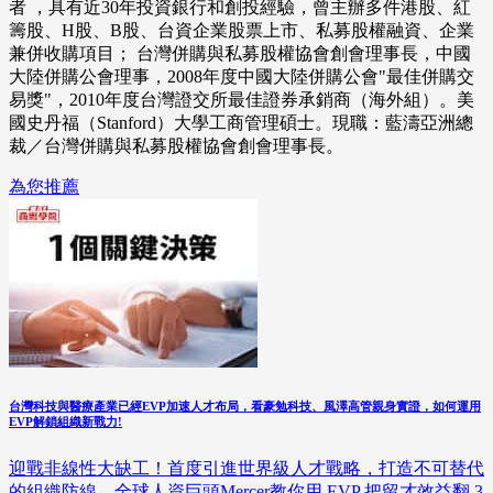
者 ，具有近30年投資銀行和創投經驗，曾主辦多件港股、紅
籌股、H股、B股、台資企業股票上市、私募股權融資、企業
兼併收購項目； 台灣併購與私募股權協會創會理事長，中國
大陸併購公會理事，2008年度中國大陸併購公會"最佳併購交
易獎"，2010年度台灣證交所最佳證券承銷商（海外組）。美
國史丹福（Stanford）大學工商管理碩士。現職：藍濤亞洲總
裁／台灣併購與私募股權協會創會理事長。
為您推薦
台灣科技與醫療產業已經EVP加速人才布局，看豪勉科技、風澤高管親身實證，如何運用
EVP解鎖組織新戰力!
迎戰非線性大缺工！首度引進世界級人才戰略，打造不可替代
的組織防線。全球人資巨頭Mercer教你用 EVP 把留才效益翻 3