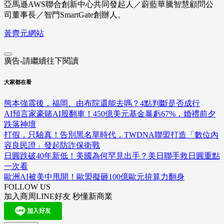
亞馬遜AWS聯合創新中心共同發起人／蔚藍華騰智慧顧問公
司董事長／智門SmartGate創辦人。
黃齊元網站
廣告-請繼續往下閱讀
大家都在看
熊本強震後，福岡、由布院還能去嗎？4點判斷是否成行
AI預言家豪賭AI股翻車！450億美元基金暴虧67%，婚禮前夕
跌落神壇
打假，只驗真！告別黑名單時代，TWDNA聯盟打造「數位內
容良民證」發起防詐保衛戰
日圓跌破40年新低！美國為何罕見出手？美日聯手救日圓重點
一次看
歐洲AI被美中甩開！歐盟擬砸100億歐元拚算力翻身
FOLLOW US
加入商周LINE好友 秒懂新商業