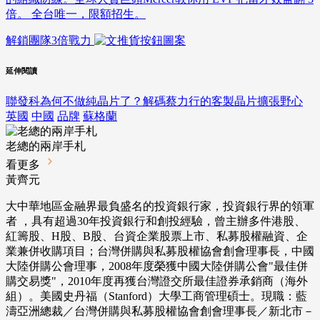
倍。 全台唯一，限額招生。
解鎖團隊3倍戰力
延伸閱讀
聯發科為何不做純晶片了？解碼蔡力行的客製晶片擴張野心
英國
中國
品牌
蘇格蘭
老總的兩岸手札
看更多
黃齊元
大中華地區金融界最負盛名的投資銀行家，投資銀行界的領軍
者 ，具有超過30年投資銀行和創投經驗，曾主辦多件港股、
紅籌股、H股、B股、台資企業股票上市、私募股權融資、企
業兼併收購項目；台灣併購與私募股權協會創會理事長，中國
大陸併購公會理事，2008年度榮獲中國大陸併購公會"最佳併
購交易獎"，2010年度再獲台灣證交所最佳證券承銷商（海外
組）。美國史丹福（Stanford）大學工商管理碩士。現職：藍
濤亞洲總裁／台灣併購與私募股權協會創會理事長／新北市－