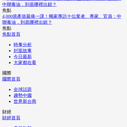
焦點
4,000億產值最痛一課！獨家專訪十位業者、專家、官員：中
聯毒油，到底哪裡出錯？
焦點
焦點首頁
時事分析
封面故事
今日最新
大家都在看
國際
國際首頁
全球話題
趨勢中國
世界新台商
財經
財經首頁