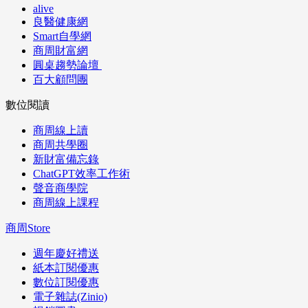
alive
良醫健康網
Smart自學網
商周財富網
圓桌趨勢論壇
百大顧問團
數位閱讀
商周線上讀
商周共學圈
新財富備忘錄
ChatGPT效率工作術
聲音商學院
商周線上課程
商周Store
週年慶好禮送
紙本訂閱優惠
數位訂閱優惠
電子雜誌(Zinio)