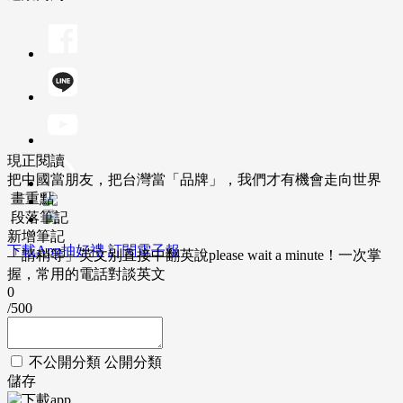
現正閱讀
把中國當朋友，把台灣當「品牌」，我們才有機會走向世界
畫重點
段落筆記
新增筆記
下載App抽好禮
訂閱電子報
「請稍等」英文別直接中翻英說please wait a minute！一次掌
握，常用的電話對談英文
0
/500
不公開分類
公開分類
儲存