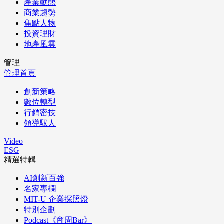
產業動態
商業趨勢
焦點人物
投資理財
地產風雲
管理
管理首頁
創新策略
數位轉型
行銷密技
領導馭人
Video
ESG
精選特輯
AI創新百強
名家專欄
MIT-U 企業探照燈
特別企劃
Podcast《商周Bar》