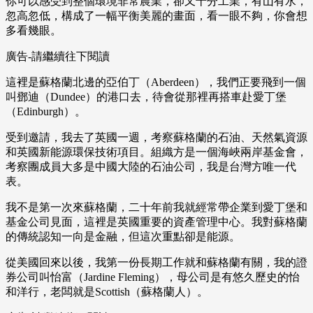
你可以感受到整個環境非常農業，卻又十分工業，有山有水，
忽高忽低，構成了一幅平衡美麗的畫面，看一眼不夠，你會想
多看幾眼。
廣告-請繼續往下閱讀
這裡是蘇格蘭北邊的亞伯丁（Aberdeen），我們正要飛到一個
叫鄧迪（Dundee）的港口去，待會從那裡再搭車赴愛丁堡
（Edinburgh）。
受到邀請，我去了英國一週，考察蘇格蘭的石油、天然氣資源
和英國新能源環保技術項目。組織方是一個海峽兩岸基金會，
考察團成員大多是中國大陸的石油公司，我是台灣方唯一代
表。
我不是第一次來蘇格蘭，二十年前我就經常帶企業到愛丁堡和
基金公司見面，這裡是英國重要的資產管理中心。我對蘇格蘭
的傳統認知一向是金融，但這次重點卻是能源。
從美國回來以後，我第一份長期工作就和蘇格蘭有關，我的證
券公司叫怡富（Jardine Fleming），母公司是有悠久歷史的怡
和洋行，老闆就是Scottish（蘇格蘭人）。