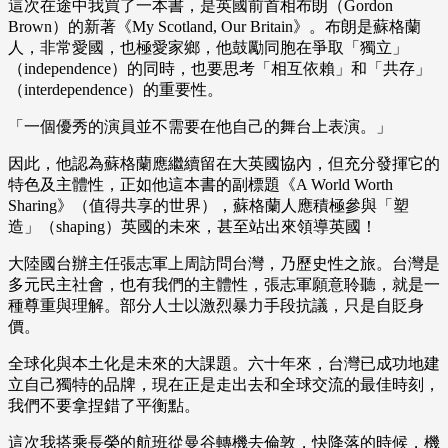
這次在途中我買了一本書，是英國前首相布朗（Gordon
Brown）的新著《My Scotland, Our Britain》。布朗是蘇格蘭
人，非常愛國，也極愛家鄉，他鼓勵同胞在爭取「獨立」
（independence）的同時，也要思考「相互依賴」和「共存」
（interdependence）的重要性。
「一個優秀的演員並不需要在他自己的舞台上表演。」
因此，他認為蘇格蘭應繼續留在大英國協內，但充分發揮它的
特色及主體性，正如他這本書的副標題《A World Worth
Sharing》（值得共享的世界），蘇格蘭人應積極參與「塑
造」（shaping）英國的未來，甚至站出來領導英國！
大陸國台辦主任張志軍上周訪問台灣，乃歷史性之旅。台灣是
多元民主社會，也有我們的主體性，張志軍願意聆聽，就是一
種尊重與理解。部分人士以激烈暴力手段抗議，只是自貶身
價。
全球化與本土化是未來的大課題。六十年來，台灣已成功地建
立自己獨特的品牌，現在正是走出去和全球交流的最佳時刻，
我們不要拿捏錯了平衡點。
這次我搭乘長榮的航班從曼谷轉機去倫敦，快降落的時候，機