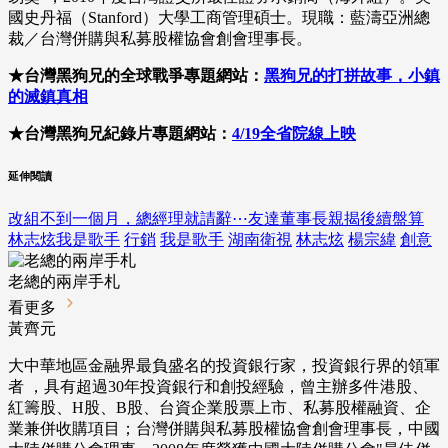
國史丹福（Stanford）大學工商管理碩士。現職：藍濤亞洲總
裁／台灣併購與私募股權協會創會理事長。
★台灣黑狗兄的全球戰爭專題網站：
黑狗兄的打拼故事，小鎮
的滅鎮真相
★台灣黑狗兄紀錄片專題網站：
4/19全省院線上映
延伸閱讀
改組不到一個月，總經理就請辭⋯友達董事長親揭後續盤算
林志炫我是歌手
行銷
我是歌手
湖南衛視
林志炫
楊宗緯
創意
老總的兩岸手札
看更多
黃齊元
大中華地區金融界最負盛名的投資銀行家，投資銀行界的領軍
者 ，具有超過30年投資銀行和創投經驗，曾主辦多件港股、
紅籌股、H股、B股、台資企業股票上市、私募股權融資、企
業兼併收購項目；台灣併購與私募股權協會創會理事長，中國