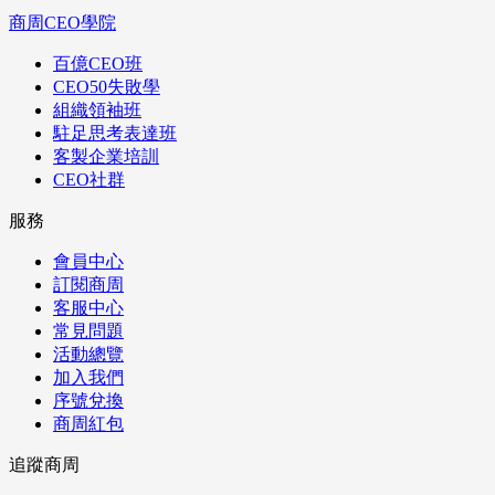
商周CEO學院
百億CEO班
CEO50失敗學
組織領袖班
駐足思考表達班
客製企業培訓
CEO社群
服務
會員中心
訂閱商周
客服中心
常見問題
活動總覽
加入我們
序號兌換
商周紅包
追蹤商周