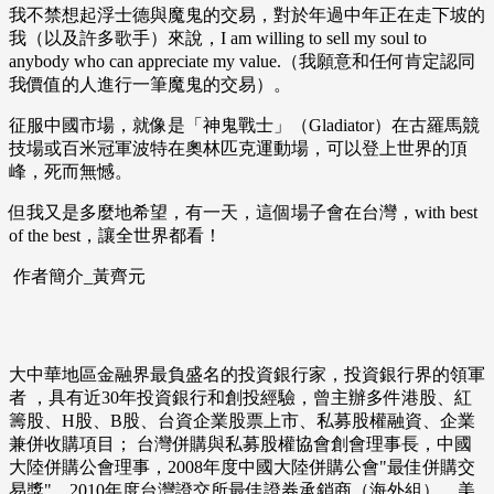
我不禁想起浮士德與魔鬼的交易，對於年過中年正在走下坡的
我（以及許多歌手）來說，I am willing to sell my soul to
anybody who can appreciate my value.（我願意和任何肯定認同
我價值的人進行一筆魔鬼的交易）。
征服中國市場，就像是「神鬼戰士」（Gladiator）在古羅馬競
技場或百米冠軍波特在奧林匹克運動場，可以登上世界的頂
峰，死而無憾。
但我又是多麼地希望，有一天，這個場子會在台灣，with best
of the best，讓全世界都看！
作者簡介_黃齊元
大中華地區金融界最負盛名的投資銀行家，投資銀行界的領軍
者 ，具有近30年投資銀行和創投經驗，曾主辦多件港股、紅
籌股、H股、B股、台資企業股票上市、私募股權融資、企業
兼併收購項目； 台灣併購與私募股權協會創會理事長，中國
大陸併購公會理事，2008年度中國大陸併購公會"最佳併購交
易獎"，2010年度台灣證交所最佳證券承銷商（海外組）。美