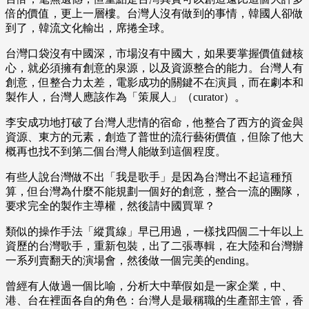
倍的價值，更上一層樓。台灣人沒有做到的事情，韓國人卻做
到了，韓流文化輸出，席捲全球。
台灣口袋沒有中國深，市場沒有中國大，如果要掌握價值鏈核
心，就必須擁有創意的泉源，以及資源整合的能力。台灣人有
創意，但整合力太差，電影成功的關鍵不在演員，而在劇本和
製作人，台灣人應該作為「策展人」（curator）。
李安成功地打破了台灣人悲情的宿命，他整合了西方的資金與
資源、東方的元素，創造了普世的流行藝術價值，但除了他大
概再也找不到第二個台灣人能做到這個程度。
有些人說台灣做不出「我是歌手」是因為台灣出不起這種預
算，但台灣為什麼不能規劃一個好的創意，整合一流的團隊，
要求完全的製作主導權，然後請中國買單？
類似的操作手法「縱貫線」早已用過，一樣找四個二十年以上
資歷的台灣歌手，重新包裝，出了二張專輯，在大陸和台灣辦
一系列賣翻天的演場會，然後做一個完美的ending。
曾經有人做過一個比喻，分析大中華假如是一家企業，中、
港、台在裡面各自的角色：台灣人是最稱職的生產部主管，香