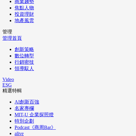
商業趨勢
焦點人物
投資理財
地產風雲
管理
管理首頁
創新策略
數位轉型
行銷密技
領導馭人
Video
ESG
精選特輯
AI創新百強
名家專欄
MIT-U 企業探照燈
特別企劃
Podcast《商周Bar》
alive