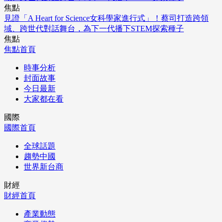
焦點
見證「A Heart for Science女科學家進行式」！蔡司打造跨領
域、跨世代對話舞台，為下一代播下STEM探索種子
焦點
焦點首頁
時事分析
封面故事
今日最新
大家都在看
國際
國際首頁
全球話題
趨勢中國
世界新台商
財經
財經首頁
產業動態