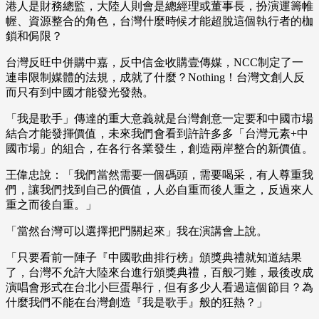
港人是財務總監，大陸人則會是總經理或董事長，扮演運籌帷
幄、資源整合的角色，台灣什麼時候才能超脫這個執行者的枷
鎖和侷限？
台灣反旺中併購中嘉，反中信金收購壹傳媒，NCC制定了一
連串限制媒體的法規，成就了什麼？Nothing！台灣文創人反
而只有到中國才能發光發熱。
「我是歌手」傳達的重大意義就是台灣創意一定要和中國市場
結合才能發揮價值，未來我們會看到許許多多「台灣元素+中
國市場」的組合，在各行各業發生，創造兩岸整合的新價值。
王偉忠說：「我們當然需要一個碼頭，需要喝采，有人尊重我
們，讓我們找到自己的價值，人必自重而後人重之，反過來人
重之而後自重。」
「當然台灣可以選擇把門關起來」我在演講會上說。
「只要看前一陣子『中國歌曲排行榜』頒獎典禮就知道結果
了，台灣不允許大陸來台進行頒獎典禮，百般刁難，最後改成
演唱會形式在台北小巨蛋舉行，但有多少人看過這個節目？為
什麼我們不能在台灣創造『我是歌手』般的狂熱？」