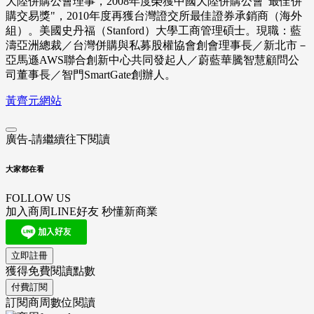
大陸併購公會理事，2008年度榮獲中國大陸併購公會"最佳併
購交易獎"，2010年度再獲台灣證交所最佳證券承銷商（海外
組）。美國史丹福（Stanford）大學工商管理碩士。現職：藍
濤亞洲總裁／台灣併購與私募股權協會創會理事長／新北市－
亞馬遜AWS聯合創新中心共同發起人／蔚藍華騰智慧顧問公
司董事長／智門SmartGate創辦人。
黃齊元網站
廣告-請繼續往下閱讀
大家都在看
FOLLOW US
加入商周LINE好友 秒懂新商業
立即註冊
獲得免費閱讀點數
付費訂閱
訂閱商周數位閱讀