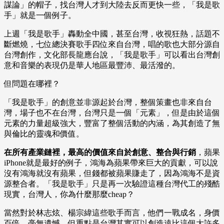
謀論」的帽子，找台灣人才到大陸去反而更快一些，「我是歌
手」就是一個例子。
上週「我是歌手」轟動全中國，甚至台灣，收視狂熱，話題不
斷燃燒，七位總決賽歌手四位來自台灣，唱的歌也大部分源自
台灣創作，文化部長龍應台說，「我是歌手」可以看出台灣創
意和音樂的表現仍是華人地區最豐沛、最活潑的。
但問題在哪裡？
「我是歌手」的創意並非源起於台灣，整個策畫也非來自台
灣，場子也不在台灣，台灣只是一個「元素」，但是由於這個
元素的力量超級強大，豐富了整個活動的內涵，為其創造了無
與倫比的靈魂和價值。
在所有產業鏈裡，最高的價值來自於創意、整合與行銷
，蘋果
iPhone就是最好的例子，鴻海為蘋果帶來巨大的貢獻，可以說
沒有鴻海就沒有蘋果，但錢都被蘋果賺走了，因為鴻海不是資
源整合者。「我是歌手」只是再一次驗證這種台灣代工的殘酷
現實，台灣人，你為什麼那麼cheap？
當然對於林志炫、楊宗緯這些歌手而言，他們一戰成名，身價
百倍，毫無遺憾，但重點是台灣其實可以創造遠比這個大許多