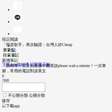
現正閱讀
「我是歌手」再次驗證：台灣人好Cheap
畫重點
段落筆記
新增筆記
下載App抽好禮
訂閱電子報
「請稍等」英文別直接中翻英說please wait a minute！一次掌
握，常用的電話對談英文
0
/500
不公開分類
公開分類
儲存