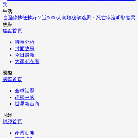
生活
膽固醇越低越好？近9000人實驗破解迷思：死亡率沒明顯差異
焦點
焦點首頁
時事分析
封面故事
今日最新
大家都在看
國際
國際首頁
全球話題
趨勢中國
世界新台商
財經
財經首頁
產業動態