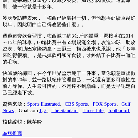
穀、蔬果為飲食重心，以減少發炎、加速肌肉恢復。這套原
則，他一守就是十多年。
波瑟受訪時表示，「梅西已經贏得一切，但他想再延續卓越好
幾年，因此明白自己得改變些什麼」。
透過這套飲食習慣，梅西減了約3公斤的體重，緊接著在2014
～15年的球季，60場比賽中有55場踢滿全場，攻進58球、助攻
23次，幫助巴塞隆納拿下三冠王。梅西後來也承認，他「多年
來吃得很糟」，是戒掉飲料和零食後，才終結了在比賽中嘔吐
的毛病。
快39歲的梅西，在今年世界盃示範了一件事，當你願意重複做
對的事20年，並一路以紀律管理自己，一定還有更多可能性在
前方等你。人生最可惜的，不是達不到巔峰，而是太早認定自
己已經走下坡。
資料來源：
Sports Illustrated
、
CBS Sports
、
FOX Sports
、
Gulf
News
、Goal.com
1
,
2
、
The Standard
、
Times Life
、
footboom1
核稿編輯：陳芊吟
為您推薦