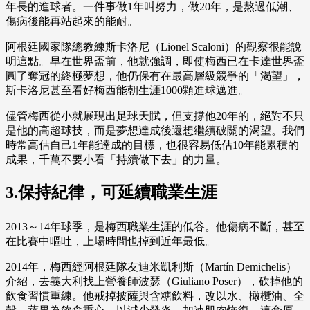
年長的進球者。一件事做1年叫努力，做20年，是熬過低潮、
傷病後能再站起來的能耐。
阿根廷國家隊總教練斯卡洛尼（Lionel Scaloni）的觀察很能說
明這點。早在世界盃前，他就強調，即使梅西已在卡達世界盃
圓了奪冠的終極夢想，他仍保有在最高層級競爭的「渴望」，
斯卡洛尼甚至看好梅西能朝生涯1000顆進球邁進。
儘管梅西從小就展現出足球天賦，但支撐他20年的，絕對不只
是他的高超球技，而是夢想達成後還想繼續破關的渴望。我們
時常高估自己1年能達成的目標，也很容易低估10年能累積的
成果，千萬不要小看「持續做下去」的力量。
3.保持紀律，可延續職業生涯
2013～14年球季，是梅西職業生涯的低谷。他傷病不斷，甚至
在比賽中嘔吐，上場時間也掉到近年最低。
2014年，梅西經阿根廷隊友迪米凱利斯（Martín Demichelis）
介紹，去義大利找上營養師波瑟（Giuliano Poser），砍掉他的
飲食習慣重練。他戒掉披薩與含糖飲料，改以水、橄欖油、全