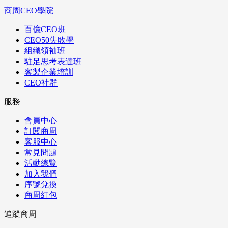
商周CEO學院
百億CEO班
CEO50失敗學
組織領袖班
駐足思考表達班
客製企業培訓
CEO社群
服務
會員中心
訂閱商周
客服中心
常見問題
活動總覽
加入我們
序號兌換
商周紅包
追蹤商周