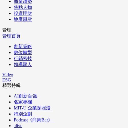
商業趨勢
焦點人物
投資理財
地產風雲
管理
管理首頁
創新策略
數位轉型
行銷密技
領導馭人
Video
ESG
精選特輯
AI創新百強
名家專欄
MIT-U 企業探照燈
特別企劃
Podcast《商周Bar》
alive