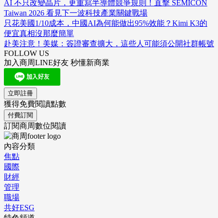
AI 不只改變晶片，更重寫半導體競爭規則！直擊 SEMICON
Taiwan 2026 看見下一波科技產業關鍵戰場
只花美國1/10成本，中國AI為何能做出95%效能？Kimi K3的
便宜真相沒那麼簡單
赴美注意！美媒：簽證審查擴大，這些人可能須公開社群帳號
FOLLOW US
加入商周LINE好友 秒懂新商業
立即註冊
獲得免費閱讀點數
付費訂閱
訂閱商周數位閱讀
內容分類
焦點
國際
財經
管理
職場
共好ESG
特色頻道