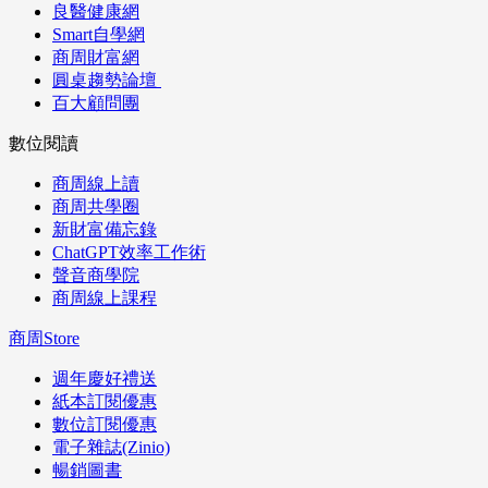
良醫健康網
Smart自學網
商周財富網
圓桌趨勢論壇
百大顧問團
數位閱讀
商周線上讀
商周共學圈
新財富備忘錄
ChatGPT效率工作術
聲音商學院
商周線上課程
商周Store
週年慶好禮送
紙本訂閱優惠
數位訂閱優惠
電子雜誌(Zinio)
暢銷圖書