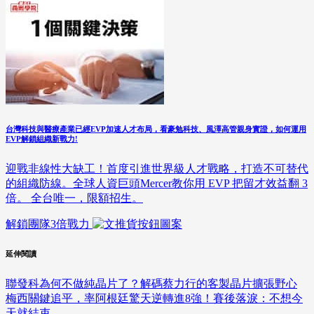
台灣科技與醫療產業已經EVP加速人才布局，看豪勉科技、風澤高管親身實證，如何運用
EVP解鎖組織新戰力!
迎戰非線性大缺工！首度引進世界級人才戰略，打造不可替代
的組織防線。全球人資巨頭Mercer教你用 EVP 把留才效益翻 3
倍。 全台唯一，限額招生。
解鎖團隊3倍戰力
延伸閱讀
聯發科為何不做純晶片了？解碼蔡力行的客製晶片擴張野心
梅西關鍵追平，率阿根廷驚天逆轉進8強！賽後落淚：不想今
天就結束