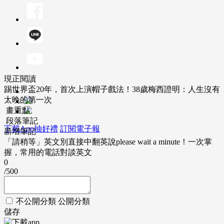
現正閱讀
踢世界盃20年，首次上演帽子戲法！38歲梅西證明：人生沒有
太晚的第一次
畫重點
段落筆記
下載App抽好禮
訂閱電子報
新增筆記
「請稍等」英文別直接中翻英說please wait a minute！一次掌
握，常用的電話對談英文
0
/500
不公開分類
公開分類
儲存