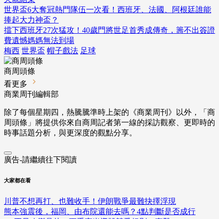
世界盃6大奪冠熱門隊伍一次看！西班牙、法國、阿根廷誰能
捧起大力神盃？
擋下西班牙27次猛攻！40歲門將世足首秀成傳奇，籌不出簽證
費遺憾媽媽無法到場
梅西
世界盃
帽子戲法
足球
商周頭條
看更多
商業周刊編輯部
除了每個星期四，熱騰騰準時上架的《商業周刊》以外，「商
周頭條」將提供你來自商周記者第一線的採訪觀察、
更即時的
時事話題分析，與更深度的觀點分享。
廣告-請繼續往下閱讀
大家都在看
川普不想再打、也難收手！伊朗戰爭最難抉擇浮現
熊本強震後，福岡、由布院還能去嗎？4點判斷是否成行