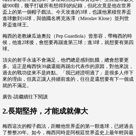
破900顆，幾乎打破所有想得到的紀錄，但此次竟是他在世界
盃上的第一個帽子戲法。今天攻進的3球，也讓他累積世界盃
進球數到16球，與德國名將克洛澤（Miroslav Klose）並列世
界盃進球王。
梅西的老教練瓜迪奧拉（Pep Guardiola）曾形容，帶梅西的時
候，他進2球後，會想要再踢進第三球；進3球，就想要有第四
球。
頂尖的射手永遠不會滿足，他們總是感到飢餓，總會想要更
多。這正是梅西快39歲還能再踢出代表作的原因，對他來說，
過去的戰功從來不是終點。「我已經證明過了」是很多人停下
來的理由，但真正讓人持續前進的，往往是還想要有下一個成
就的不滿足。
廣告-請繼續往下閱讀
2.長期堅持，才能成就偉大
梅西這次的帽子戲法，距離他世界盃的第一顆進球，已經過去
了整整20年。如今，梅西同時是阿根廷世界盃史上最年輕與最