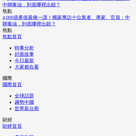
焦點
4,000億產值最痛一課！獨家專訪十位業者、專家、官員：中
聯毒油，到底哪裡出錯？
焦點
焦點首頁
時事分析
封面故事
今日最新
大家都在看
國際
國際首頁
全球話題
趨勢中國
世界新台商
財經
財經首頁