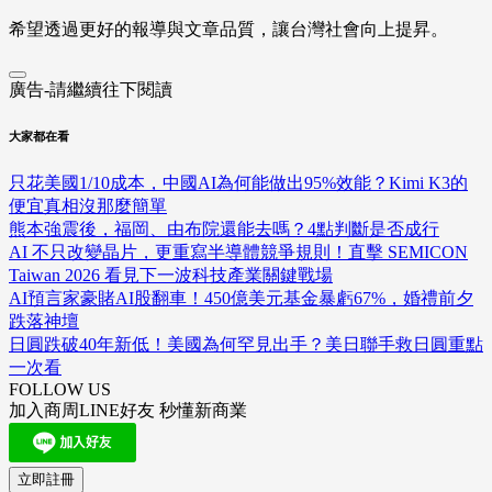
希望透過更好的報導與文章品質，讓台灣社會向上提昇。
廣告-請繼續往下閱讀
大家都在看
只花美國1/10成本，中國AI為何能做出95%效能？Kimi K3的
便宜真相沒那麼簡單
熊本強震後，福岡、由布院還能去嗎？4點判斷是否成行
AI 不只改變晶片，更重寫半導體競爭規則！直擊 SEMICON
Taiwan 2026 看見下一波科技產業關鍵戰場
AI預言家豪賭AI股翻車！450億美元基金暴虧67%，婚禮前夕
跌落神壇
日圓跌破40年新低！美國為何罕見出手？美日聯手救日圓重點
一次看
FOLLOW US
加入商周LINE好友 秒懂新商業
立即註冊