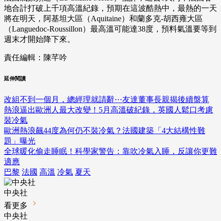
地合計打破上千項高溫紀錄，預期在這波酷熱中，最熱的一天
將在明天，阿基坦大區（Aquitaine）和蘭多克-胡西雍大區
（Languedoc-Roussillon）最高溫可能達38度，預料氣溫要等到
週末才開始降下來。
責任編輯：陳芊吟
延伸閱讀
改組不到一個月，總經理就請辭⋯友達董事長親揭後續盤算
熱浪逼出歐洲人最大改變！5月高溫破紀錄，英國人鬆口考慮
裝冷氣
歐洲熱浪飆44度為何仍不裝冷氣？法國建築「4大結構性難
題」曝光
全球暖化偷走睡眠！科學家警告：靠吹冷氣入睡，反讓你更難
適應
巴黎
法國
高溫
冷氣
夏天
中央社
看更多
中央社