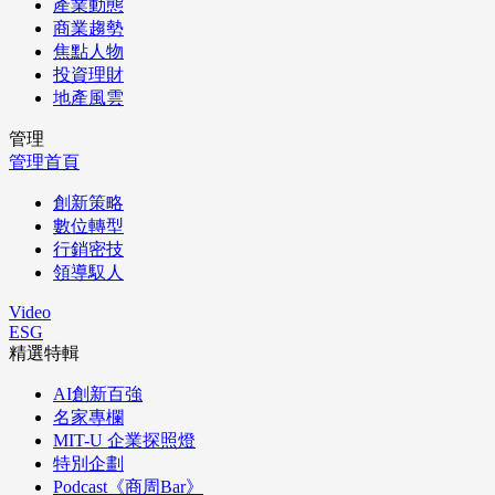
產業動態
商業趨勢
焦點人物
投資理財
地產風雲
管理
管理首頁
創新策略
數位轉型
行銷密技
領導馭人
Video
ESG
精選特輯
AI創新百強
名家專欄
MIT-U 企業探照燈
特別企劃
Podcast《商周Bar》