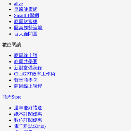
alive
良醫健康網
Smart自學網
商周財富網
圓桌趨勢論壇
百大顧問團
數位閱讀
商周線上讀
商周共學圈
新財富備忘錄
ChatGPT效率工作術
聲音商學院
商周線上課程
商周Store
週年慶好禮送
紙本訂閱優惠
數位訂閱優惠
電子雜誌(Zinio)