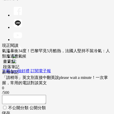
現正閱讀
氣溫暴衝34度！巴黎罕見5月酷熱，法國人堅持不裝冷氣：人
類應適應氣候
畫重點
段落筆記
下載App抽好禮
訂閱電子報
新增筆記
「請稍等」英文別直接中翻英說please wait a minute！一次掌
握，常用的電話對談英文
0
/500
不公開分類
公開分類
儲存