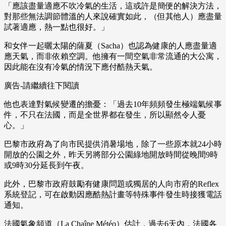
「應該盡量適應不吹冷氣的生活，這或許是簡便的解決方法，
對那些無法調節體溫的人來說確實如此，（但其他人）應盡量
試著適應，熱一點也很好。」
和女伴一起曬太陽的薩夏（Sacha）也認為健康的人應盡量適
應天氣，而非依賴空調。他擁有一間空氣非常流通的大公寓，
因此能在沒有冷氣的情況下應付酷熱天氣。
廣告-請繼續往下閱讀
他也表達對氣候變遷的擔憂：「過去10年頻頻發生極端氣候事
件，不只在法國，而是全世界都在發生，所以顯然令人憂
心。」
巴黎市政府為了向市民提供消暑場地，除了一些原本就24小時
開放的公園之外，昨天另將部分公園綠地開放時間從晚間9時
或9時30分延長到午夜。
此外，巴黎市政府鼓勵有健康問題或獨居的人向市府的Reflex
系統登記，可在啟動因應酷熱計畫等特殊事件發生時接獲電話
通知。
法國氣象頻道（La Chaîne Météo）估計，過去6天內，法國各