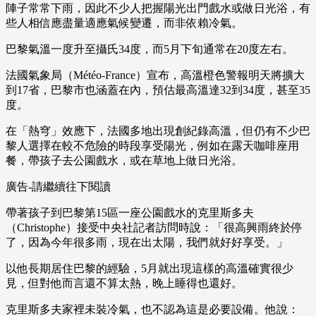
陣子常常下雨，因此不少人把握陽光出門戲水或做日光浴，有
些人相信應盡量適應氣候變遷，而非依賴冷氣。
巴黎氣溫一度升至攝氏34度，而5月下旬通常在20度左右。
法國氣象局（Météo-France）宣布，高溫橙色警報明天將擴大
到17省，巴黎市也涵蓋在內，預估最高溫達32到34度，甚至35
度。
在「熱穹」效應下，法國多地出現創紀錄高溫，但仍有不少巴
黎人選擇在較不危險的時段享受陽光，例如在露天咖啡座用
餐，帶孩子去公園戲水，或在草地上做日光浴。
廣告-請繼續往下閱讀
帶著孩子到巴黎第15區一座公園戲水的克里斯多夫
（Christophe）接受中央社記者訪問時說：「很高興雨終於停
了，因為今年很多雨，現在出太陽，我們就好好享受。」
以他長期居住巴黎的經驗，5月就出現這樣的高溫確實很少
見，但對他而言還不算太熱，晚上睡得也還好。
克里斯多夫家裡未裝冷氣，也不認為這是必要設備。他說：