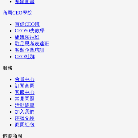
暢銷圖書
商周CEO學院
百億CEO班
CEO50失敗學
組織領袖班
駐足思考表達班
客製企業培訓
CEO社群
服務
會員中心
訂閱商周
客服中心
常見問題
活動總覽
加入我們
序號兌換
商周紅包
追蹤商周