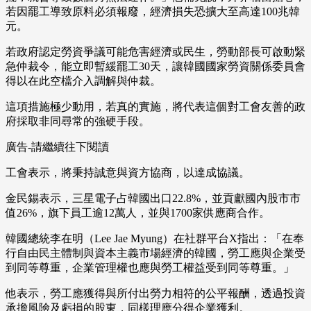
若因罷工導致原料必須報廢，經濟損失恐擴大至高達100兆韓
元。
若政府認定勞資爭議可能危害經濟或民生，勞動部長可啟動緊
急仲裁令，能立即暫緩罷工30天，讓韓國國家勞資關係委員會
得以在此空檔介入調解與仲裁。
這項措施極少動用，若真的實施，將代表這個對工會友善的政
府採取非同尋常的強硬手段。
廣告-請繼續往下閱讀
工會表示，將秉持誠意與資方協商，以達成協議。
金民錫表示，三星電子占韓國出口22.8%，並貢獻國內股市市
值26%，旗下員工逾12萬人，並與1700家供應商合作。
韓國總統李在明（Lee Jae Myung）在社群平台X指出：「在奉
行自由民主體制與資本主義市場經濟的韓國，勞工應與企業受
到同等尊重，企業管理權也應與勞工權益受到同等尊重。」
他表示，勞工應獲得與所付出勞力相符的公平報酬，透過投資
承擔風險及虧損的股東，同樣理應分得企業獲利。