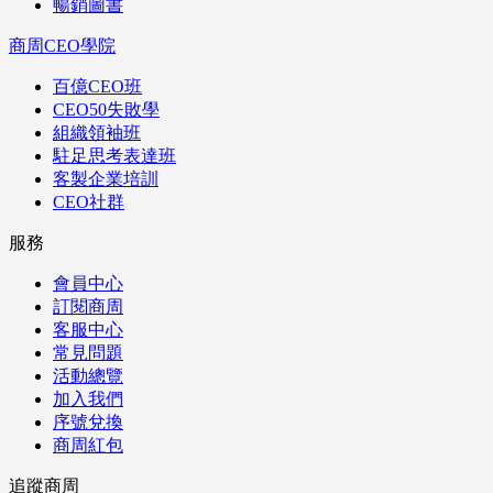
暢銷圖書
商周CEO學院
百億CEO班
CEO50失敗學
組織領袖班
駐足思考表達班
客製企業培訓
CEO社群
服務
會員中心
訂閱商周
客服中心
常見問題
活動總覽
加入我們
序號兌換
商周紅包
追蹤商周