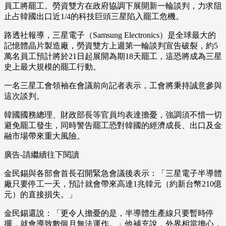
員工將罷工。勞資雙方在政府協調下展開新一輪談判，力求阻
止占韓國出口近1/4的科技巨頭三星陷入罷工危機。
路透社報導，三星電子（Samsung Electronics）是全球最大的
記憶體晶片製造廠，勞資雙方上週第一輪談判宣告破裂，約5
萬名員工預計將於21日起展開為期18天罷工，這恐將成為三星
史上最大規模的罷工行動。
一名三星工會領袖在會議前向記者表示，工會將秉持誠意參與
這次談判。
韓國國務總理、財政部長等官員均表達擔憂，強調須不惜一切
避免罷工發生，同時警告罷工恐對韓國的經濟成長、出口及金
融市場帶來重大風險。
廣告-請繼續往下閱讀
金民錫與各部會首長召開緊急會議後表示：「三星電子半導體
廠只要停工一天，預計就會帶來高達1兆韓元（約新台幣210億
元）的直接損失。」
金民錫還說：「更令人擔憂的是，半導體生產線只要暫時停
擺，就會導致數個月無法運作。」他補充說，外界相當擔心，