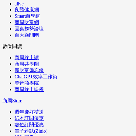
alive
良醫健康網
Smart自學網
商周財富網
圓桌趨勢論壇
百大顧問團
數位閱讀
商周線上讀
商周共學圈
新財富備忘錄
ChatGPT效率工作術
聲音商學院
商周線上課程
商周Store
週年慶好禮送
紙本訂閱優惠
數位訂閱優惠
電子雜誌(Zinio)