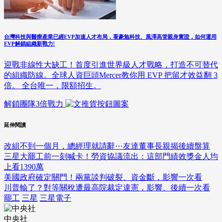
台灣科技與醫療產業已經EVP加速人才布局，看豪勉科技、風澤高管親身實證，如何運用
EVP解鎖組織新戰力!
迎戰非線性大缺工！首度引進世界級人才戰略，打造不可替代
的組織防線。全球人資巨頭Mercer教你用 EVP 把留才效益翻 3
倍。 全台唯一，限額招生。
解鎖團隊3倍戰力
延伸閱讀
改組不到一個月，總經理就請辭⋯友達董事長親揭後續盤算
三星大罷工前一刻喊卡！勞資協議流出：這部門績效獎金人均
上看1390萬
美國政府確定關門！兩黨談判破裂、資金斷，影響一次看
川普輸了？對等關稅遭最高院裁定違憲，影響、後續一次看
罷工
三星
三星電子
中央社