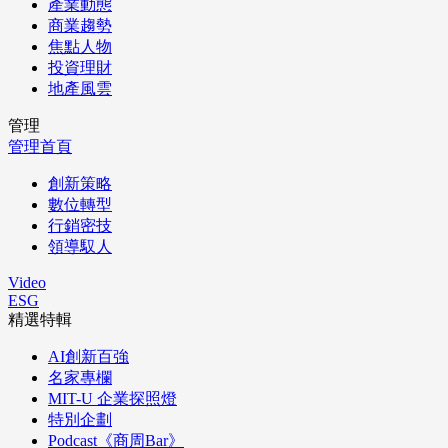
產業動態
商業趨勢
焦點人物
投資理財
地產風雲
管理
管理首頁
創新策略
數位轉型
行銷密技
領導馭人
Video
ESG
精選特輯
AI創新百強
名家專欄
MIT-U 企業探照燈
特別企劃
Podcast《商周Bar》