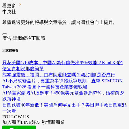
看更多
中央社
希望透過更好的報導與文章品質，讓台灣社會向上提昇。
廣告-請繼續往下閱讀
大家都在看
只花美國1/10成本，中國AI為何能做出95%效能？Kimi K3的
便宜真相沒那麼簡單
熊本強震後，福岡、由布院還能去嗎？4點判斷是否成行
AI 不只改變晶片，更重寫半導體競爭規則！直擊 SEMICON
Taiwan 2026 看見下一波科技產業關鍵戰場
AI預言家豪賭AI股翻車！450億美元基金暴虧67%，婚禮前夕
跌落神壇
日圓跌破40年新低！美國為何罕見出手？美日聯手救日圓重點
一次看
FOLLOW US
加入商周LINE好友 秒懂新商業