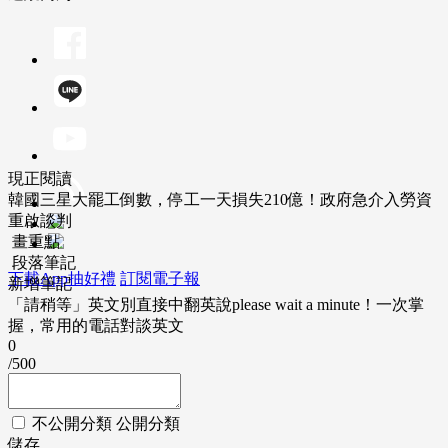
現正閱讀
韓國三星大罷工倒數，停工一天損失210億！政府急介入勞資
重啟談判
畫重點
段落筆記
下載App抽好禮
訂閱電子報
新增筆記
「請稍等」英文別直接中翻英說please wait a minute！一次掌
握，常用的電話對談英文
0
/500
不公開分類
公開分類
儲存