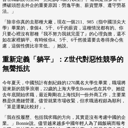
擠破頭想去外企的重要原因：勞逸平衡、薪資豐厚、遵守勞基
法。」
「除非你真的去那種大廠，現在一個211、985（指中國頂尖大
學）畢業的，拿個4、5千、6千的薪資，這種情況都有的。你
只要心裡沒有那種『我不努力我就完蛋了』的心理負擔，還不
如在家裡躺平。有時候你4、5千、6千然後還要去卷得身心焦
慮，這個性價比非常低。」她說。
重新定義「躺平」：Z世代對惡性競爭的
無聲抵抗
今年夏天，中國預計有創紀錄的1270萬名大學生畢業，職場將
迎來新的競爭浪潮，22歲的上海大學生Bonnie也在其中。她從
去年底開始求職，最近剛剛在上海找到一份外商工作，主要業
務是供應鏈營運。儘管就業市場收緊，但求職過程頗為順利，
「算是運氣比較好」。
「我在投履歷、包括我求職的方向，其實是沒有考慮中國的企
業。」Bonnie說。儘管越來越多中國年輕人為了鐵飯碗而報考