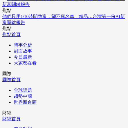
焦點
他們只用1/10時間致富，卻不瘋名車、精品…台灣第一份AI新
富關鍵報告
焦點
焦點首頁
時事分析
封面故事
今日最新
大家都在看
國際
國際首頁
全球話題
趨勢中國
世界新台商
財經
財經首頁