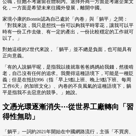
公職，但她不考慮留在體制內。選擇外商一方面是考慮企業文
化，一方面是希望未來往國外發展，離開中國。
家境小康的Bonnie認為自己處於「內卷」與「躺平」之間：
「對我來說，我只是想找一份可以夠我平時零花，讓我可以平
時有一份工作去做、有一定的產出，一份比較穩定的工作就可
以了。」
對她這樣的Z世代來說，「躺平」並不總是負面，也可能具有
正向意義。
「有的人說躺平呢，是指我以後就靠爸爸媽媽給我錢，然後啃
老，自己沒有任何的追求。我覺得這種語境下，可能是一種貶
義；但是在抵抗996（指「早上9點上班、晚上9點下班、每周
工作6天」的加班文化）、內卷的不良風氣的這種語境下，躺
平是指我不去惡意的競爭。」她說。
文憑光環逐漸消失⋯從世界工廠轉向「習
得性無助」
「躺平」一詞約2021年開始在中國網路流行，主張「不買房、