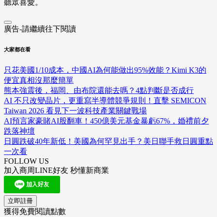
聽眾喜愛。
廣告-請繼續往下閱讀
大家都在看
只花美國1/10成本，中國AI為何能做出95%效能？Kimi K3的
便宜真相沒那麼簡單
熊本強震後，福岡、由布院還能去嗎？4點判斷是否成行
AI 不只改變晶片，更重寫半導體競爭規則！直擊 SEMICON
Taiwan 2026 看見下一波科技產業關鍵戰場
AI預言家豪賭AI股翻車！450億美元基金暴虧67%，婚禮前夕
跌落神壇
日圓跌破40年新低！美國為何罕見出手？美日聯手救日圓重點
一次看
FOLLOW US
加入商周LINE好友 秒懂新商業
立即註冊
獲得免費閱讀點數