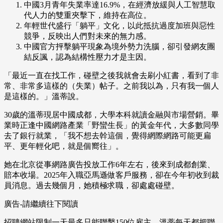
中國3月青年失業率達16.9%，在經濟放緩與人工智慧取
代人力的雙重夾擊下，維持在高位。
年輕世代盛行「躺平」文化，以此抵抗過度加班與惡性
競爭，反映出人們對未來的無力感。
中國官方抨擊躺平現象為境外勢力洗腦，卻引發網友團
結反諷，認為結構性壓力才是主因。
「最近一直在找工作，碰壁之後我就會去刷小紅書，看到了非
常、非常多這樣的（失業）帖子。之前我以為，只有我一個人
是這樣的。」溫蒂說。
30歲的溫蒂現居中國成都，大學本科就讀金融與市場營銷。畢
業時正逢中國網路產業「野蠻生長」的黃金年代，大多數同學
去了銀行就業，「我不想去幹這個，覺得網際網路可能更扁
平、更年輕化吧，就是個嚮往」。
她在北京從事網路廣告投放工作6年左右，後來到成都創業、
賠本收場。2025年入職亞馬遜做客戶服務，卻在今年初收到裁
員消息。過去幾個月，她積極求職，卻處處碰壁。
廣告-請繼續往下閱讀
招聘網站限制一天最多只能聯繫150位雇主，溫蒂每天都把聯