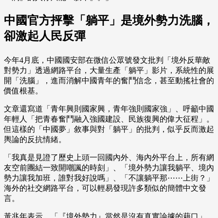
中國官方抨擊「躺平」是境外勢力洗腦，
卻激起人民反彈
今年4月底，中國國安部在微信公眾號發文批判「境外反華敵
對勢力」透過網路平台，大量生產「躺平」影片，系統性的展
開「洗腦」，進而消解中國青年的奮鬥信念，甚至動搖社會的
價值根基。
文章還寫道「青年興則國家興，青年強則國家強」、呼籲中國
年輕人「把青春奮鬥融入強國建設、民族復興的偉大征程」。
但這樣的「中國夢」敘事與對「躺平」的批判，似乎反而激起
輿論的反抗情緒。
「我真是見證了歷史上頭一回國內外、海內外平台上，所有網
友空前團結一致開嘲諷的時刻」、「境外勢力讓我躺平、境內
勢力讓我加班，誰對我好說嗎」、「不讓躺平那⋯⋯上街？」
海外的社交網路平台，可以輕易發現許多類似的簡體中文發
言。
黃兆年表示，「『境外勢力』當然是沒有真實論據的藉口」，