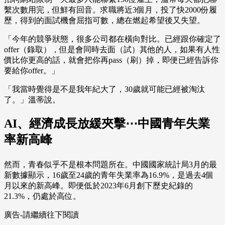
繫次數用完，但鮮有回音。求職將近3個月，投了快2000份履
歷，得到的面試機會屈指可數，總在燃起希望後又失望。
「今年的競爭狀態，很多公司都在橫向對比。已經跟你確定了
offer（錄取），但是會同時去面（試）其他的人，如果有人性
價比你更高的話，就會把你再pass（刷）掉，即便已經告訴你
要給你offer。」
「我當時覺得是不是我年紀大了，30歲就可能已經被淘汰
了。」溫蒂說。
AI、經濟成長放緩夾擊⋯中國青年失業
率新高峰
然而，青春似乎不是根本問題所在。中國國家統計局3月的最
新數據顯示，16歲至24歲的青年失業率為16.9%，是過去4個
月以來的新高峰。即便低於2023年6月創下歷史紀錄的
21.3%，仍處於高位。
廣告-請繼續往下閱讀