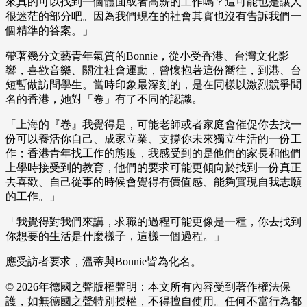
來真的可以找到一個體面或者高薪的工作嗎？這可能也是讓人
很迷茫的部分吧。因為我們現在的社會其實也沒有告訴我們一
個精準的答案。」
帶著幾分文藝青年氣質的Bonnie，從小受香港、台灣文化影
響，喜歡音樂、關注社會運動，曾懷抱著這份嚮往，到港、台
短暫做訪問學生。當時印象最深刻的，是在同樣以激烈競爭聞
名的香港，她對「卷」有了不同的認識。
「上海的『卷』我覺得是，可能老師或者家庭會催促你去找一
份可以養活你自己、成家立業、支撐你未來獨立生活的一份工
作；香港青年找工作的態度，我感受到的是他們的家長和他們
上學時接受到的教育，他們的要求可能更傾向於找到一份真正
去喜歡、自己從事的時候會覺得有價值感、能夠實現自我志願
的工作。」
「我覺得對我們來講，求職的過程可能更像是一種，你去找到
你想要的生活是什麼樣子，這樣一個過程。」
應受訪者要求，溫蒂與Bonnie皆為化名。
© 2026年德國之聲版權聲明：本文所有內容受到著作權法保
護，如無德國之聲特別授權，不得擅自使用。任何不當行為都