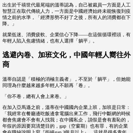
出生於千禧世代最尾端的溫蒂認為，自己被裁員一方面是人工
智慧正在取代傳統人力，一方面是中國經濟始終未能恢復到疫
情之前的水準，「經濟形勢不好了之後，所有人的消費都在下
降。」
就業低迷、消費疲軟、企業信心下降——在這個循環裡頭，有
年輕人陷入焦慮情緒，也有人選擇「躺平」。
逃避內卷、加班文化，中國年輕人嚮往外
商
溫蒂自認是「積極的消極主義者」，不至於「躺平」，但她能
同理為什麼越來越多年輕人不願再「卷」。
「你不卷，總有人會上來卷。」
在加入亞馬遜之前，溫蒂在中國國內企業上班，加班是日常：
「我經常在餐廳邊吃飯邊拿電腦出來工作，飛行中斷網的時候
都會焦慮會不會有人找我；在中國私企，請假是會有羞恥的，
年假的原因要寫清楚目的，gap（空窗期）也有罪，有的企業
會在職缺說明上寫『拒絕gap 3個月以上』。這就是很多青年