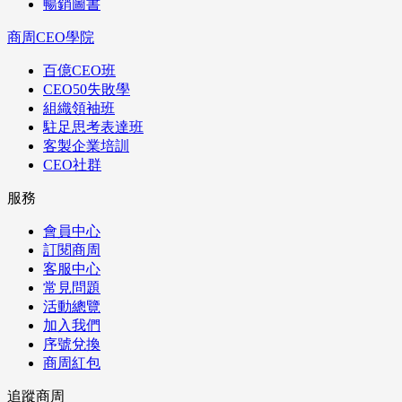
暢銷圖書
商周CEO學院
百億CEO班
CEO50失敗學
組織領袖班
駐足思考表達班
客製企業培訓
CEO社群
服務
會員中心
訂閱商周
客服中心
常見問題
活動總覽
加入我們
序號兌換
商周紅包
追蹤商周