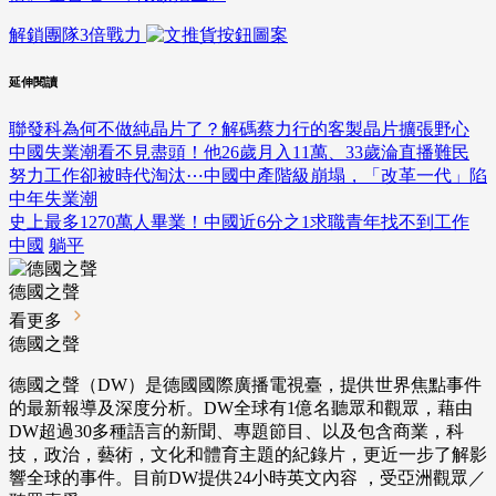
解鎖團隊3倍戰力
延伸閱讀
聯發科為何不做純晶片了？解碼蔡力行的客製晶片擴張野心
中國失業潮看不見盡頭！他26歲月入11萬、33歲淪直播難民
努力工作卻被時代淘汰⋯中國中產階級崩塌，「改革一代」陷
中年失業潮
史上最多1270萬人畢業！中國近6分之1求職青年找不到工作
中國
躺平
德國之聲
看更多
德國之聲
德國之聲（DW）是德國國際廣播電視臺，提供世界焦點事件
的最新報導及深度分析。DW全球有1億名聽眾和觀眾，藉由
DW超過30多種語言的新聞、專題節目、以及包含商業，科
技，政治，藝術，文化和體育主題的紀錄片，更近一步了解影
響全球的事件。目前DW提供24小時英文內容 ，受亞洲觀眾／