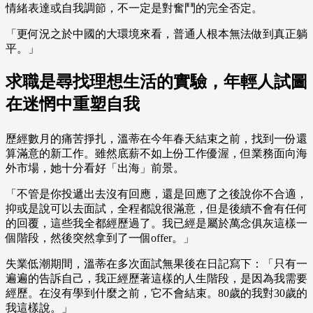
情緒表達或自我調節，不一定是對奮鬥的完全否定。
「更何況之於中國的大環境來看，普通人根本無法做到真正躺
平。」
求職是尋找理想生活的實驗，年輕人試圖
在迷惘中重塑自我
歷經數月的痛苦掙扎，溫蒂在今年春天結束之前，找到一份還
算滿意的新工作。雖然底薪不如上份工作優渥，但業務面向海
外市場，她十分看好「出海」前景。
「不管是你投遞出去沒有回應，還是回應了之後說你不合適，
抑或是說可以去面試，全程都說很滿意，但是後續不會有任何
的回覆，這些我全都經歷過了。我已經是屬於萬念俱灰這樣一
個階段，然後突然拿到了一個offer。」
失業低潮期間，溫蒂在多次面試無果後在日記寫下：「只有一
遍遍的告訴自己，我正經歷著這樣的人生階段，是因為我需要
經歷。在沒有學到什麼之前，它不會結束。80歲的我對30歲的
我這樣說。」