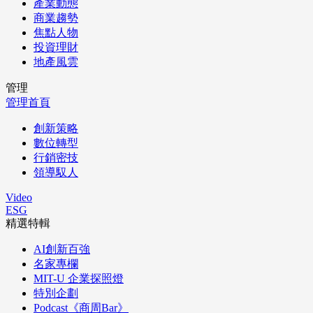
產業動態
商業趨勢
焦點人物
投資理財
地產風雲
管理
管理首頁
創新策略
數位轉型
行銷密技
領導馭人
Video
ESG
精選特輯
AI創新百強
名家專欄
MIT-U 企業探照燈
特別企劃
Podcast《商周Bar》