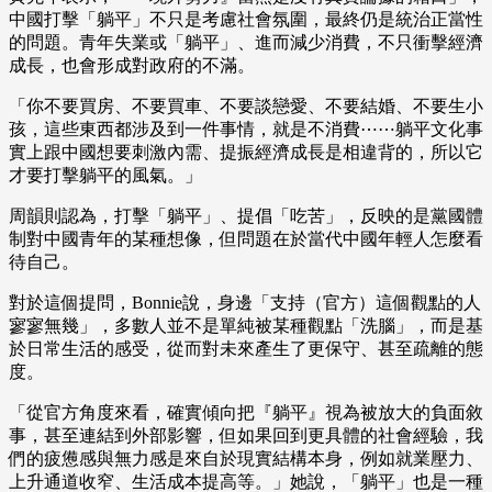
中國打擊「躺平」不只是考慮社會氛圍，最終仍是統治正當性
的問題。青年失業或「躺平」、進而減少消費，不只衝擊經濟
成長，也會形成對政府的不滿。
「你不要買房、不要買車、不要談戀愛、不要結婚、不要生小
孩，這些東西都涉及到一件事情，就是不消費⋯⋯躺平文化事
實上跟中國想要刺激內需、提振經濟成長是相違背的，所以它
才要打擊躺平的風氣。」
周韻則認為，打擊「躺平」、提倡「吃苦」，反映的是黨國體
制對中國青年的某種想像，但問題在於當代中國年輕人怎麼看
待自己。
對於這個提問，Bonnie說，身邊「支持（官方）這個觀點的人
寥寥無幾」，多數人並不是單純被某種觀點「洗腦」，而是基
於日常生活的感受，從而對未來產生了更保守、甚至疏離的態
度。
「從官方角度來看，確實傾向把『躺平』視為被放大的負面敘
事，甚至連結到外部影響，但如果回到更具體的社會經驗，我
們的疲憊感與無力感是來自於現實結構本身，例如就業壓力、
上升通道收窄、生活成本提高等。」她說，「躺平」也是一種