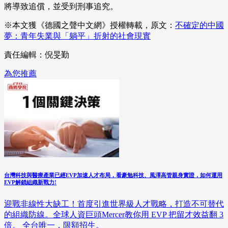
將導致追償，並受到刑事追究。
※本文獲《德國之聲中文網》授權轉載，原文：
不確定的中國
夢：青年失業與「躺平」折射的社會現實
責任編輯：倪旻勤
為您推薦
台灣科技與醫療產業已經EVP加速人才布局，看豪勉科技、風澤高管親身實證，如何運用
EVP解鎖組織新戰力!
迎戰非線性大缺工！首度引進世界級人才戰略，打造不可替代
的組織防線。全球人資巨頭Mercer教你用 EVP 把留才效益翻 3
倍。 全台唯一，限額招生。