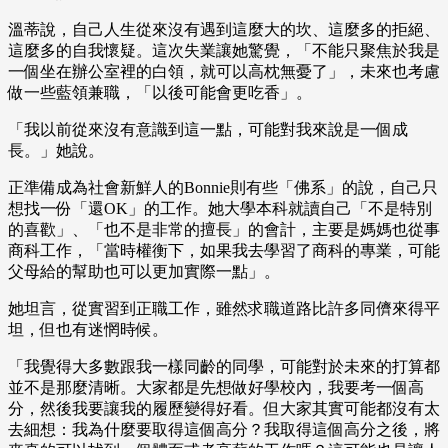
溫蒂說，自己人生從來沒有遇到這麼大的坎、這麼多的拒絕、
這麼多的自我懷疑。這次失業讓她驚覺，「不能只聚焦於我是
一個坐在辦公室裡的白領，就可以高枕無憂了」，未來也考慮
做一些藍領兼職，「以後可能會更吃香」。
「我以前從來沒有意識到這一點，可能對我來說是一個成
長。」她說。
正準備成為社會新鮮人的Bonnie則有些「佛系」的說，自己只
想找一份「還OK」的工作。她大學本科就讀自己「不是特別
的喜歡」、「也不是非常的擅長」的會計，主要是媽媽也從事
商科工作，「當時權衡下，如果我去學習了商科的專業，可能
父母給的幫助也可以更加實際一點」。
她坦言，從實習到正職工作，雖然求職道路比許多同儕來得平
坦，但也有迷惘時候。
「我覺得大多數跟我一樣同齡的同學，可能對於未來的打算都
並不是那麼清晰。大家都是先想做好學校內，我要考一個高
分，然後我要讓我的履歷變得好看。但大家其實可能都沒有太
去細想：我為什麼要取得這個高分？我取得這個高分之後，將