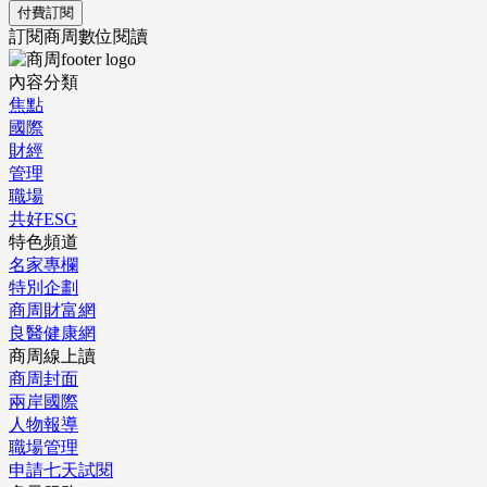
付費訂閱
訂閱商周數位閱讀
內容分類
焦點
國際
財經
管理
職場
共好ESG
特色頻道
名家專欄
特別企劃
商周財富網
良醫健康網
商周線上讀
商周封面
兩岸國際
人物報導
職場管理
申請七天試閱