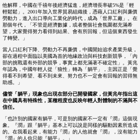
他解釋，中國在千禧年後經濟猛進，經濟增長率破5%是「輕
輕鬆鬆」。2001年加入世界貿易組織後，憑藉人口紅利與廉價
勞動力，進入出口導向工業化的時代，成為「世界工廠」。在
那個年代，「不管是經濟數據，或者整個社會氛圍都充滿希
望，大家覺得努力看得到結果、會有所回報，但這個東西發生
了轉變。」
當人口紅利下降、勞動力不再廉價，中國開始追求產業升級，
卻在過程中面臨以美國為首的地緣政治與科技創新競爭，「內
部的挑戰還有外部的競爭，事實上都充滿著不確定性」。黃兆
年認為，中國年輕人從「狼性」轉為「躺平」，主因正是「覺
得看不到希望、看不到未來、努力也不一定會有回報的習得無
助感。」
儘管「躺平」現象也出現在部分已開發國家，但黃兆年指出這
在中國具有特殊性，某種程度也反映年輕人對體制的不滿與不
信任。
「也許別的國家有躺平，可是別的國家不一定有『潤』這個現
象。『潤』跟『躺平』基本上可以說是同樣的驅動因素所造成
的。在我看起來，有能力『潤』的人他就會『潤』，沒有能力
『潤』的人你只能『躺平』。」