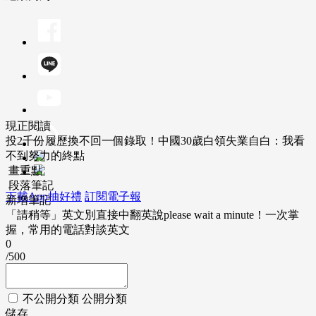
現正閱讀
投2千份履歷換不回一個錄取！中國30歲白領失業自白：我看
不到努力的終點
畫重點
段落筆記
下載App抽好禮
訂閱電子報
新增筆記
「請稍等」英文別直接中翻英說please wait a minute！一次掌
握，常用的電話對談英文
0
/500
不公開分類
公開分類
儲存