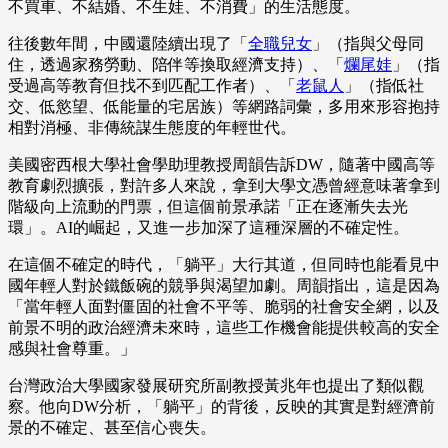
不買車、不結婚、不生娃、不消費」的生活態度。
往後數年間，中國還陸續出現了「
全職兒女
」（指與父母同
住，透過家務勞動、陪伴等換取經濟支持）、「
爛尾娃
」（指
受過高等教育但找不到匹配工作者）、「
老鼠人
」（指低社
交、低慾望、低能量的宅居族）等網路詞彙，多用來形容抱持
相對消極、非傳統謀生態度的年輕世代。
美國密西根大學社會學助理教授周韻告訴DW，隨著中國高等
教育劇烈擴張，對許多人來說，拿到大學文憑曾經意味著拿到
階級向上流動的門票，但這個前景承諾「正在逐漸失去光
環」。AI的崛起，又進一步加深了這種深層的不確定性。
在這個不確定的時代，「躺平」大行其道，但同時也能看見中
國年輕人對於鐵飯碗的競爭與渴望加劇。周韻指出，這是因為
「當年輕人面對僵固的社會不平等、脆弱的社會安全網，以及
前景不明的政治經濟未來時，這些工作機會能提供較高的安全
感與社會尊重。」
台灣政治大學國家發展研究所副教授黃兆年也提出了類似觀
察。他向DW分析，「躺平」的背後，反映的其實是對經濟前
景的不確定、甚至信心喪失。