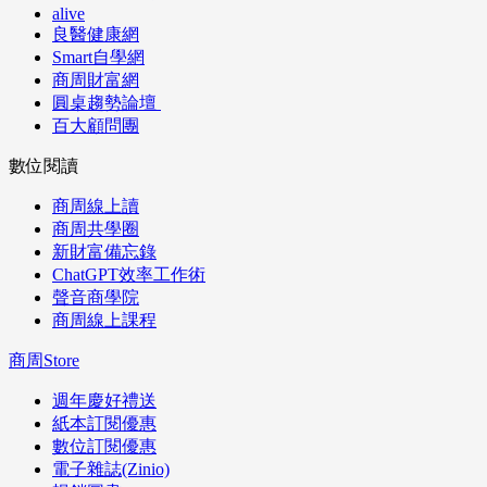
alive
良醫健康網
Smart自學網
商周財富網
圓桌趨勢論壇
百大顧問團
數位閱讀
商周線上讀
商周共學圈
新財富備忘錄
ChatGPT效率工作術
聲音商學院
商周線上課程
商周Store
週年慶好禮送
紙本訂閱優惠
數位訂閱優惠
電子雜誌(Zinio)