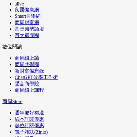
alive
良醫健康網
Smart自學網
商周財富網
圓桌趨勢論壇
百大顧問團
數位閱讀
商周線上讀
商周共學圈
新財富備忘錄
ChatGPT效率工作術
聲音商學院
商周線上課程
商周Store
週年慶好禮送
紙本訂閱優惠
數位訂閱優惠
電子雜誌(Zinio)