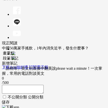
現正閱讀
中國50萬家手搖飲，1年內消失近半，發生什麼事？
畫重點
段落筆記
新增筆記
下載App抽好禮
訂閱電子報
「請稍等」英文別直接中翻英說please wait a minute！一次掌
握，常用的電話對談英文
0
/500
不公開分類
公開分類
儲存