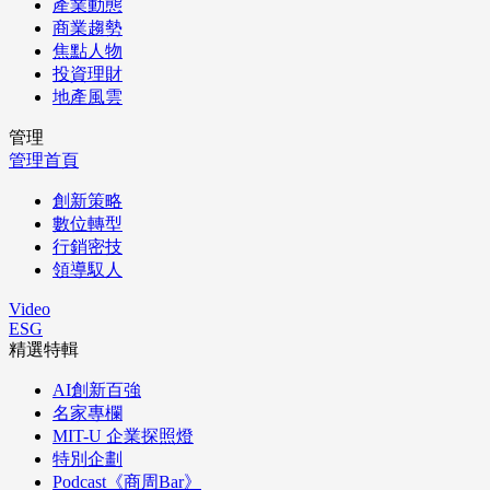
產業動態
商業趨勢
焦點人物
投資理財
地產風雲
管理
管理首頁
創新策略
數位轉型
行銷密技
領導馭人
Video
ESG
精選特輯
AI創新百強
名家專欄
MIT-U 企業探照燈
特別企劃
Podcast《商周Bar》