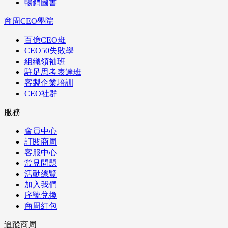
暢銷圖書
商周CEO學院
百億CEO班
CEO50失敗學
組織領袖班
駐足思考表達班
客製企業培訓
CEO社群
服務
會員中心
訂閱商周
客服中心
常見問題
活動總覽
加入我們
序號兌換
商周紅包
追蹤商周