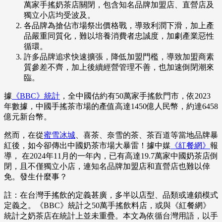
萬家手搖奶茶店關閉，包含知名品牌加盟店、直營店及
獨立小店均受波及。
各品牌為搶佔市場祭出價格戰，導致利潤下滑，加上產
品嚴重同質化，難以培養消費者忠誠度，加劇產業惡性
循環。
許多品牌追求快速擴張，降低加盟門檻，導致加盟商素
質參差不齊，加上後續經營管理不善，也加速倒閉潮來
臨。
據
《BBC》統計
，全中國估約有50萬家手搖飲門市，依2023
年數據，中國手搖茶市場的產值高達1450億人民幣，約達6458
億元新台幣。
然而，在從
蜜雪冰城
、喜茶、奈雪的茶、茶百道等當地品牌暴
紅後，如今卻傳出中國奶茶市場大暴雷！據中媒
《紅餐網》
報
導， 在2024年11月的一年內，已有高達19.7萬家中國奶茶店倒
閉，且不僅獨立小店，連知名品牌加盟店和直營店也難以倖
免。發生什麼事？
註：在台灣手搖飲的定義甚廣，多半以店型、品類或連鎖模式
定義之。《BBC》統計之50萬手搖飲料店，或與《紅餐網》
統計之奶茶店在統計上並未重疊。本文為依循台灣用語，以手