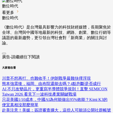
數位時代
看更多
數位時代
《數位時代》是台灣最具影響力的科技財經媒體，長期聚焦於
全球、台灣與中國等地最新的科技、網路、創業、數位行銷等
議題的最新趨勢，更引領台灣社會對「新商業」的關注與討
論。
廣告-請繼續往下閱讀
大家都在看
川普不想再打、也難收手！伊朗戰爭最難抉擇浮現
熊本強震後，福岡、由布院還能去嗎？4點判斷是否成行
AI 不只改變晶片，更重寫半導體競爭規則！直擊 SEMICON
Taiwan 2026 看見下一波科技產業關鍵戰場
只花美國1/10成本，中國AI為何能做出95%效能？Kimi K3的
便宜真相沒那麼簡單
赴美注意！美媒：簽證審查擴大，這些人可能須公開社群帳號