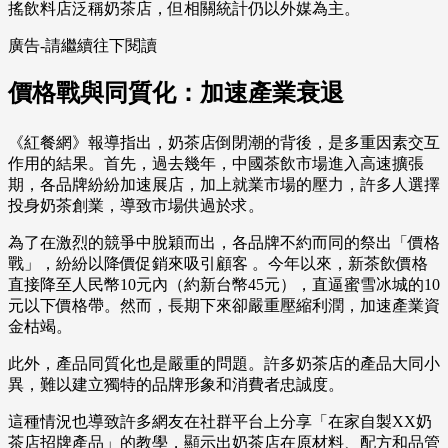
搖飲料店泛稱奶茶店，但相關統計仍以外媒為主。
廣告-請繼續往下閱讀
價格戰與同質化：加速產業衰退
《紅餐網》報導指出，奶茶店倒閉潮的背後，是多重因素交互
作用的結果。首先，過去幾年，中國茶飲市場進入高速擴張
期，各品牌紛紛加速展店，加上就業市場的壓力，許多人選擇
投身奶茶創業，導致市場供過於求。
為了在激烈的競爭中脫穎而出，各品牌不約而同的祭出「價格
戰」，紛紛以降價促銷來吸引顧客 。今年以來，新茶飲價格
直接降至人民幣10元內（約新台幣45元），直逼蜜雪冰城的10
元以下價格帶。然而，長期下來卻嚴重壓縮利潤，加速產業資
金枯竭。
此外，產品同質化也是嚴重的問題。許多奶茶店的產品大同小
異，難以建立獨特的品牌形象和消費者忠誠度。
這種情況也導致許多網友在社群平台上分享「在家自製XX奶
茶店招牌產品」的教學，顯示出奶茶店在原材料、配方和品管