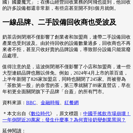
國）國慶魔咒」；在佛山經營回收業務的阿飛也提到，他回收
的許多設備都還非常新，有些店甚至開不到1個月就倒。
一線品牌、二手設備回收商也受波及
奶茶店倒閉潮不僅影響了創業者和加盟商，連帶二手設備回收
產業也受到波及。由於待回收的設備數量過多，回收商也不再
來者不拒，甚至只收好賣的品牌設備，導致部分設備只能當廢
品處理。
值得注意的是，這波倒閉潮不僅影響了小店和加盟商，連一些
大型連鎖品牌也難以倖免。例如，2024年4月上市的茶百道，
上半年新開了826家加盟店，同時也關閉了245家。而被譽為
「茶飲第一股」的奈雪的茶，第三季就關了89家直營店，早在
年初更全面關閉旗下子品牌「台蓋」的所有門市。
資料來源：
BBC
、
金融時報
、
紅餐網
＊本文出自《
數位時代
》，原文標題：
中國手搖飲市場崩壞！
一年倒閉近20萬家：發生什麼事？為何賣珍奶變創業黑洞？
延伸閱讀：