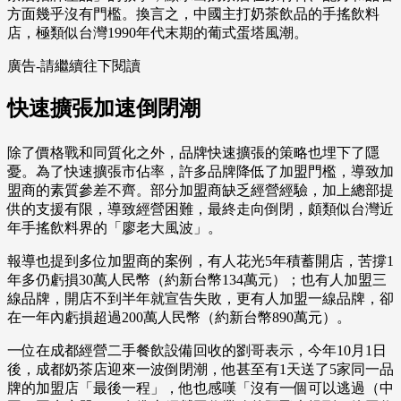
方面幾乎沒有門檻。換言之，中國主打奶茶飲品的手搖飲料
店，極類似台灣1990年代末期的葡式蛋塔風潮。
廣告-請繼續往下閱讀
快速擴張加速倒閉潮
除了價格戰和同質化之外，品牌快速擴張的策略也埋下了隱
憂。為了快速擴張市佔率，許多品牌降低了加盟門檻，導致加
盟商的素質參差不齊。部分加盟商缺乏經營經驗，加上總部提
供的支援有限，導致經營困難，最終走向倒閉，頗類似台灣近
年手搖飲料界的「廖老大風波」。
報導也提到多位加盟商的案例，有人花光5年積蓄開店，苦撐1
年多仍虧損30萬人民幣（約新台幣134萬元）；也有人加盟三
線品牌，開店不到半年就宣告失敗，更有人加盟一線品牌，卻
在一年內虧損超過200萬人民幣（約新台幣890萬元）。
一位在成都經營二手餐飲設備回收的劉哥表示，今年10月1日
後，成都奶茶店迎來一波倒閉潮，他甚至有1天送了5家同一品
牌的加盟店「最後一程」，他也感嘆「沒有一個可以逃過（中