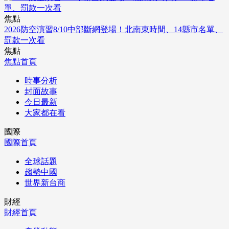
焦點
2026防空演習8/10中部斷網登場！北南東時間、14縣市名單、
罰款一次看
焦點
焦點首頁
時事分析
封面故事
今日最新
大家都在看
國際
國際首頁
全球話題
趨勢中國
世界新台商
財經
財經首頁