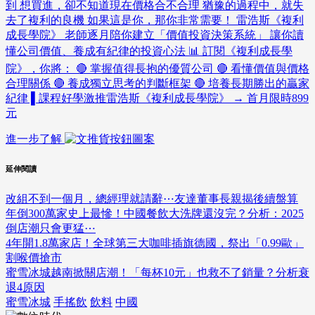
到 想買進，卻不知道現在價格合不合理 猶豫的過程中，就失
去了複利的良機 如果這是你，那你非常需要！ 雷浩斯《複利
成長學院》 老師逐月陪你建立「價值投資決策系統」 讓你讀
懂公司價值、養成有紀律的投資心法 📊 訂閱《複利成長學
院》，你將： 🔴 掌握值得長抱的優質公司 🔴 看懂價值與價格
合理關係 🔴 養成獨立思考的判斷框架 🔴 培養長期勝出的贏家
紀律 ▌課程好學激推雷浩斯《複利成長學院》 → 首月限時899
元
進一步了解
延伸閱讀
改組不到一個月，總經理就請辭⋯友達董事長親揭後續盤算
年倒300萬家史上最慘！中國餐飲大洗牌還沒完？分析：2025
倒店潮只會更猛⋯
4年開1.8萬家店！全球第三大咖啡插旗德國，祭出「0.99歐」
割喉價搶市
蜜雪冰城越南掀關店潮！「每杯10元」也救不了銷量？分析衰
退4原因
蜜雪冰城
手搖飲
飲料
中國