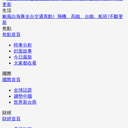
生活
颱風白海豚全台交通異動》飛機、高鐵、台鐵、船班?不斷更
新
焦點
焦點首頁
時事分析
封面故事
今日最新
大家都在看
國際
國際首頁
全球話題
趨勢中國
世界新台商
財經
財經首頁