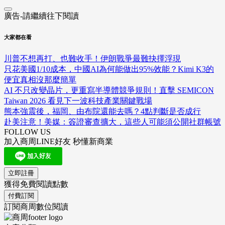
廣告-請繼續往下閱讀
大家都在看
川普不想再打、也難收手！伊朗戰爭最難抉擇浮現
只花美國1/10成本，中國AI為何能做出95%效能？Kimi K3的
便宜真相沒那麼簡單
AI 不只改變晶片，更重寫半導體競爭規則！直擊 SEMICON
Taiwan 2026 看見下一波科技產業關鍵戰場
熊本強震後，福岡、由布院還能去嗎？4點判斷是否成行
赴美注意！美媒：簽證審查擴大，這些人可能須公開社群帳號
FOLLOW US
加入商周LINE好友 秒懂新商業
立即註冊
獲得免費閱讀點數
付費訂閱
訂閱商周數位閱讀