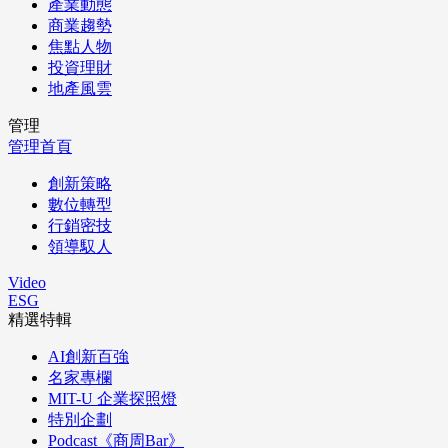
產業動態
商業趨勢
焦點人物
投資理財
地產風雲
管理
管理首頁
創新策略
數位轉型
行銷密技
領導馭人
Video
ESG
精選特輯
AI創新百強
名家專欄
MIT-U 企業探照燈
特別企劃
Podcast《商周Bar》