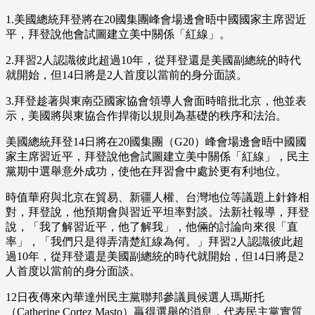
1.美國總統拜登將在20國集團峰會場邊會晤中國國家主席習近
平，拜登說他會試圖建立美中關係「紅線」。
2.拜習2人認識彼此超過10年，從拜登還是美國副總統的時代
就開始，但14日將是2人首度以當前的身分面談。
3.拜登趁著與東南亞國家協會領導人會面時暗批北京，他並表
示，美國將與東協合作捍衛以規則為基礎的秩序和法治。
美國總統拜登14日將在20國集團（G20）峰會場邊會晤中國國
家主席習近平，拜登說他會試圖建立美中關係「紅線」，民主
黨期中選舉意外成功，使他在拜習會中處於更有利地位。
時值華府與北京在貿易、新疆人權、台灣地位等議題上針鋒相
對，拜登說，他預期會與習近平坦率對談。法新社報導，拜登
說，「我了解習近平，他了解我」，他倆的討論向來很「直
率」，「我們只是得弄清楚紅線為何。」拜習2人認識彼此超
過10年，從拜登還是美國副總統的時代就開始，但14日將是2
人首度以當前的身分面談。
12日夜傳來內華達州民主黨聯邦參議員候選人瑪斯托
（Catherine Cortez Masto）贏得選舉的消息，代表民主黨實質