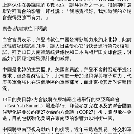
上將保住在參議院的多數地位，讓拜登為之一振。談到期中選
舉對拜習會的影響，拜登說：「我感覺很好。我知道我的立場
會變得更強而有力。」
廣告-請繼續往下閱讀
白宮官員表示，拜登將敦促中國發揮影響力來約束北韓，此前
北韓破紀錄試射飛彈，讓人日益憂心它很快會進行第7次核測
試。拜登13日與南韓總統尹錫悅和日本首相岸田文雄會談，討
論如何因應北韓飛彈計畫的威脅。
中國是北韓的主要盟邦。美國官員說，拜登不會對習近平提出
要求，但會提醒習近平，北韓進一步加強飛彈與核子軍力，代
表美軍會強化在這個地區的軍事部署，而北京極其反對這種情
況。
13日的美日韓3方會談將在柬埔寨金邊舉行的東亞高峰會
（East Asia Summit）場邊舉行。拜登參加完在埃及的聯合國氣
候變化綱要公約第27次締約方會議（COP27）後，隨即飛往金
邊，目的包括強化美國在東南亞的影響力以制衡中國。
中國將東南亞視為戰略上的後院，近年來透過貿易、外交和軍