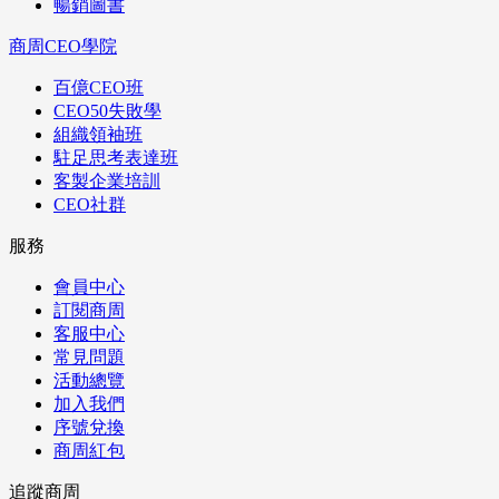
暢銷圖書
商周CEO學院
百億CEO班
CEO50失敗學
組織領袖班
駐足思考表達班
客製企業培訓
CEO社群
服務
會員中心
訂閱商周
客服中心
常見問題
活動總覽
加入我們
序號兌換
商周紅包
追蹤商周