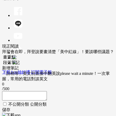
現正閱讀
拜習會在即，拜登說要畫清楚「美中紅線」！要談哪些議題？
畫重點
段落筆記
新增筆記
下載App抽好禮
訂閱電子報
「請稍等」英文別直接中翻英說please wait a minute！一次掌
握，常用的電話對談英文
0
/500
不公開分類
公開分類
儲存