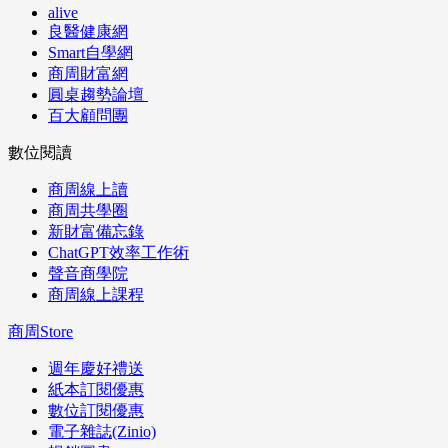
alive
良醫健康網
Smart自學網
商周財富網
圓桌趨勢論壇
百大顧問團
數位閱讀
商周線上讀
商周共學圈
新財富備忘錄
ChatGPT效率工作術
聲音商學院
商周線上課程
商周Store
週年慶好禮送
紙本訂閱優惠
數位訂閱優惠
電子雜誌(Zinio)