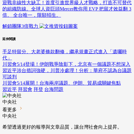
迎戰非線性大缺工！首度引進世界級人才戰略，打造不可替代
的組織防線。全球人資巨頭Mercer教你用 EVP 把留才效益翻 3
倍。 全台唯一，限額招生。
解鎖團隊3倍戰力
延伸閱讀
手足特留分、大老婆條款翻修，繼承規畫正式進入「遺囑時
代」
川習會5/14登場！伊朗戰爭陰影下，北京有一個議題不想深入
習近平涉台措詞強硬，川普冷處理！分析：華府不認為台議題
可談判
川習會5/14展開！台海兩岸議題、伊朗、貿易成關鍵焦點
習近平
拜習會
拜登
台海問題
中央社
看更多
中央社
希望透過更好的報導與文章品質，讓台灣社會向上提昇。