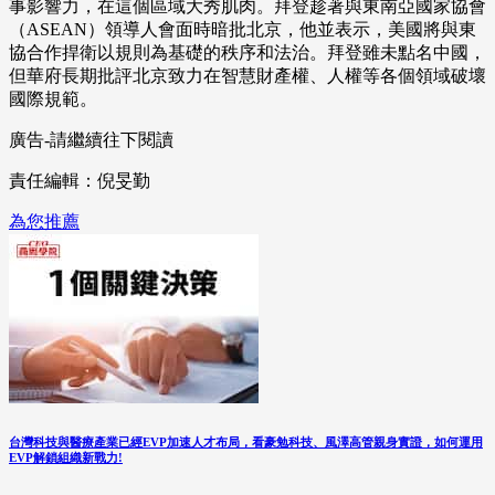
事影響力，在這個區域大秀肌肉。拜登趁著與東南亞國家協會
（ASEAN）領導人會面時暗批北京，他並表示，美國將與東
協合作捍衛以規則為基礎的秩序和法治。拜登雖未點名中國，
但華府長期批評北京致力在智慧財產權、人權等各個領域破壞
國際規範。
廣告-請繼續往下閱讀
責任編輯：倪旻勤
為您推薦
台灣科技與醫療產業已經EVP加速人才布局，看豪勉科技、風澤高管親身實證，如何運用
EVP解鎖組織新戰力!