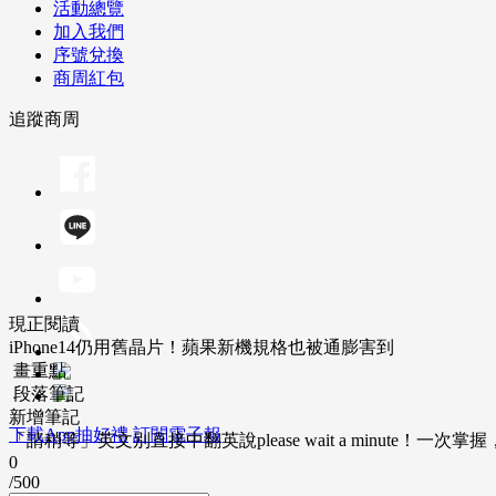
活動總覽
加入我們
序號兌換
商周紅包
追蹤商周
現正閱讀
iPhone14仍用舊晶片！蘋果新機規格也被通膨害到
畫重點
段落筆記
新增筆記
下載App抽好禮
訂閱電子報
「請稍等」英文別直接中翻英說please wait a minute！一
0
/500