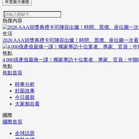
年度最大優惠
熱搜內容
生活
2026 AAA頒獎典禮卡司陣容出爐！時間、票價、座位圖一次看
焦點
4,000億產值最痛一課！獨家專訪十位業者、專家、官員：中
焦點
焦點首頁
時事分析
封面故事
今日最新
大家都在看
國際
國際首頁
全球話題