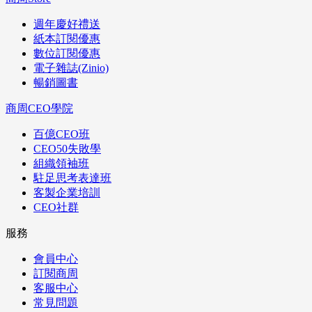
週年慶好禮送
紙本訂閱優惠
數位訂閱優惠
電子雜誌(Zinio)
暢銷圖書
商周CEO學院
百億CEO班
CEO50失敗學
組織領袖班
駐足思考表達班
客製企業培訓
CEO社群
服務
會員中心
訂閱商周
客服中心
常見問題