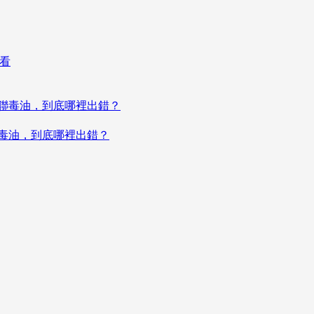
聯毒油，到底哪裡出錯？