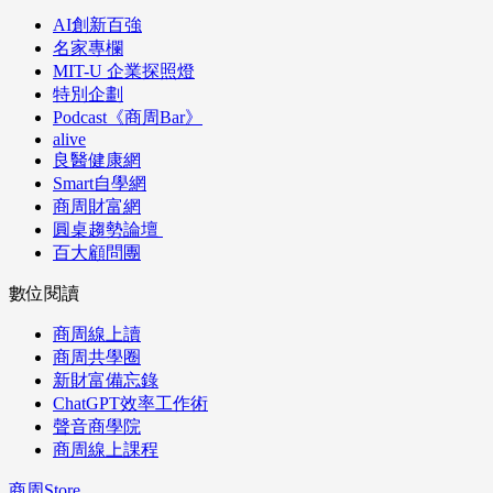
AI創新百強
名家專欄
MIT-U 企業探照燈
特別企劃
Podcast《商周Bar》
alive
良醫健康網
Smart自學網
商周財富網
圓桌趨勢論壇
百大顧問團
數位閱讀
商周線上讀
商周共學圈
新財富備忘錄
ChatGPT效率工作術
聲音商學院
商周線上課程
商周Store