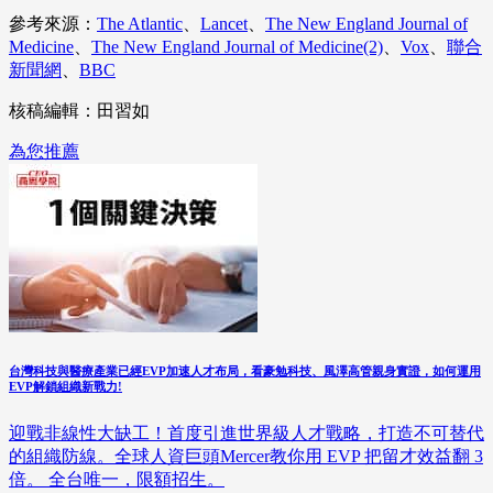
參考來源：
The Atlantic
、
Lancet
、
The New England Journal of
Medicine
、
The New England Journal of Medicine(2)
、
Vox
、
聯合
新聞網
、
BBC
核稿編輯：田習如
為您推薦
台灣科技與醫療產業已經EVP加速人才布局，看豪勉科技、風澤高管親身實證，如何運用
EVP解鎖組織新戰力!
迎戰非線性大缺工！首度引進世界級人才戰略，打造不可替代
的組織防線。全球人資巨頭Mercer教你用 EVP 把留才效益翻 3
倍。 全台唯一，限額招生。