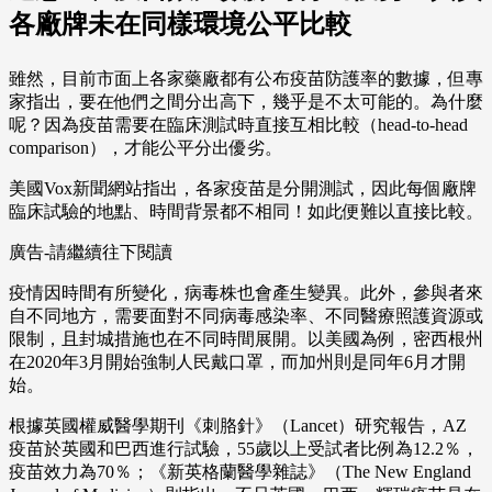
各廠牌未在同樣環境公平比較
雖然，目前市面上各家藥廠都有公布疫苗防護率的數據，但專
家指出，要在他們之間分出高下，幾乎是不太可能的。為什麼
呢？因為疫苗需要在臨床測試時直接互相比較（head-to-head
comparison），才能公平分出優劣。
美國Vox新聞網站指出，各家疫苗是分開測試，因此每個廠牌
臨床試驗的地點、時間背景都不相同！如此便難以直接比較。
廣告-請繼續往下閱讀
疫情因時間有所變化，病毒株也會產生變異。此外，參與者來
自不同地方，需要面對不同病毒感染率、不同醫療照護資源或
限制，且封城措施也在不同時間展開。以美國為例，密西根州
在2020年3月開始強制人民戴口罩，而加州則是同年6月才開
始。
根據英國權威醫學期刊《刺胳針》（Lancet）研究報告，AZ
疫苗於英國和巴西進行試驗，55歲以上受試者比例為12.2％，
疫苗效力為70％；《新英格蘭醫學雜誌》（The New England