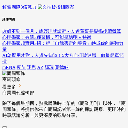
解鎖團隊3倍戰力
延伸閱讀
改組不到一個月，總經理就請辭⋯友達董事長親揭後續盤算
心理學家：有這3種習慣，可能是聰明人特徵
心理學家超實用3招：把「自我否定的聲音」轉成你的最強力
量
AI怎麼用才對，人資先知道！5大方向打破迷思、做最簡單節
省
mRNA
疫苗
迷思
AZ
輝瑞
莫德納
商周頭條
看更多
商業周刊編輯部
除了每個星期四，熱騰騰準時上架的《商業周刊》以外，「商
周頭條」將提供你來自商周記者第一線的採訪觀察、
更即時的
時事話題分析，與更深度的觀點分享。