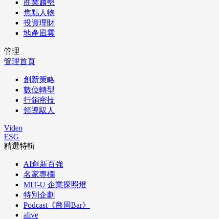
商業趨勢
焦點人物
投資理財
地產風雲
管理
管理首頁
創新策略
數位轉型
行銷密技
領導馭人
Video
ESG
精選特輯
AI創新百強
名家專欄
MIT-U 企業探照燈
特別企劃
Podcast《商周Bar》
alive