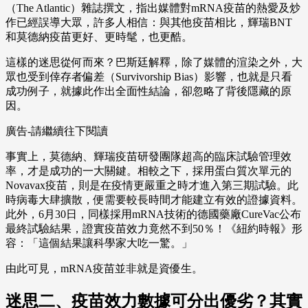
（The Atlantic）雜誌撰文，指出媒體對mRNA疫苗的熱愛及炒
作已經誤導大眾，許多人相信：與其他疫苗相比，輝瑞BNT
和莫德納疫苗更好、更時髦，也更酷。
這樣的迷思從何而來？巴斯廷解釋，除了媒體的渲染之外，大
眾也受到倖存者偏差（Survivorship Bias）影響，也就是只看
成功例子，就據此作出全面性結論，卻忽略了背後隱藏的原
因。
廣告-請繼續往下閱讀
事實上，莫德納、輝瑞疫苗研發團隊超高的臨床試驗管理效
率，才是成功的一大關鍵。相較之下，採用蛋白質​次單元的
Novavax疫苗，則是在疫情更嚴重之時才進入第三期試驗。此
時病毒大肆擴散，便需要較長時間才能建立有效的證據資料。
此外，6月30日，同樣採用mRNA技術的德國藥廠CureVac公布
最終試驗結果，證實疫苗效力竟然不到50％！《紐約時報》形
容：「這個結果讓科學家大吃一驚。」
由此可見，mRNA疫苗並非就是資優生。
迷思二、疫苗效力數據可分出優劣？其實