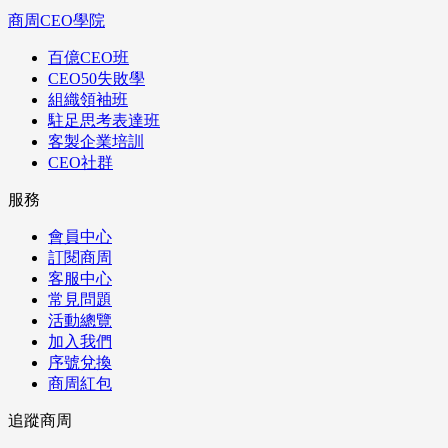
商周CEO學院
百億CEO班
CEO50失敗學
組織領袖班
駐足思考表達班
客製企業培訓
CEO社群
服務
會員中心
訂閱商周
客服中心
常見問題
活動總覽
加入我們
序號兌換
商周紅包
追蹤商周