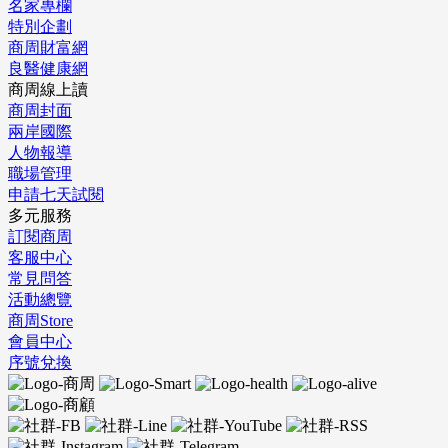
名家專欄
特別企劃
商周財富網
良醫健康網
商周線上讀
商周封面
兩岸國際
人物報導
職場管理
申請七天試閱
多元服務
訂閱商周
客服中心
常見問答
活動總覽
商周Store
會員中心
序號兌換