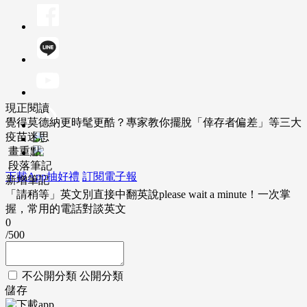
現正閱讀
覺得莫德納更時髦更酷？專家教你擺脫「倖存者偏差」等三大
疫苗迷思
畫重點
段落筆記
下載App抽好禮
訂閱電子報
新增筆記
「請稍等」英文別直接中翻英說please wait a minute！一次掌
握，常用的電話對談英文
0
/500
不公開分類
公開分類
儲存