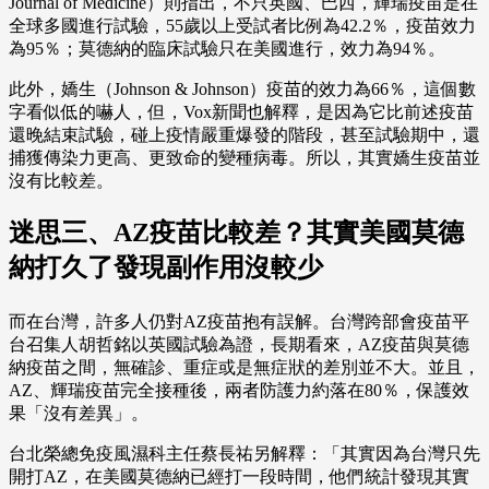
Journal of Medicine）則指出，不只英國、巴西，輝瑞疫苗是在
全球多國進行試驗，55歲以上受試者比例為42.2％，疫苗效力
為95％；莫德納的臨床試驗只在美國進行，效力為94％。
此外，嬌生（Johnson & Johnson）疫苗的效力為66％，這個數
字看似低的嚇人，但，Vox新聞也解釋，是因為它比前述疫苗
還晚結束試驗，碰上疫情嚴重爆發的階段，甚至試驗期中，還
捕獲傳染力更高、更致命的變種病毒。所以，其實嬌生疫苗並
沒有比較差。
迷思三、AZ疫苗比較差？其實美國莫德
納打久了發現副作用沒較少
而在台灣，許多人仍對AZ疫苗抱有誤解。台灣跨部會疫苗平
台召集人胡哲銘以英國試驗為證，長期看來，AZ疫苗與莫德
納疫苗之間，無確診、重症或是無症狀的差別並不大。並且，
AZ、輝瑞疫苗完全接種後，兩者防護力約落在80％，保護效
果「沒有差異」。
台北榮總免疫風濕科主任蔡長祐另解釋：「其實因為台灣只先
開打AZ，在美國莫德納已經打一段時間，他們統計發現其實