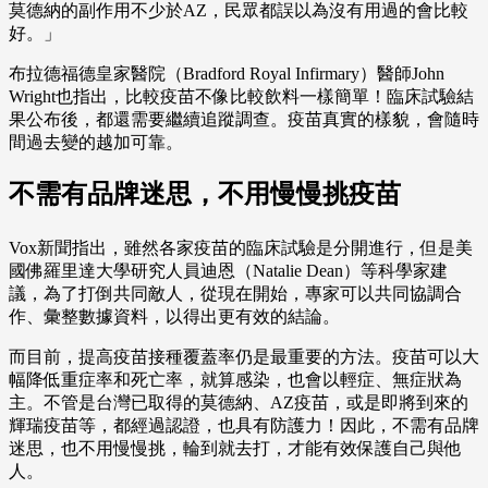
莫德納的副作用不少於AZ，民眾都誤以為沒有用過的會比較
好。」
布拉德福德皇家醫院（Bradford Royal Infirmary）醫師John
Wright也指出，比較疫苗不像比較飲料一樣簡單！臨床試驗結
果公布後，都還需要繼續追蹤調查。疫苗真實的樣貌，會隨時
間過去變的越加可靠。
不需有品牌迷思，不用慢慢挑疫苗
Vox新聞指出，雖然各家疫苗的臨床試驗是分開進行，但是美
國佛羅里達大學研究人員迪恩（Natalie Dean）等科學家建
議，為了打倒共同敵人，從現在開始，專家可以共同協調合
作、彙整數據資料，以得出更有效的結論。
而目前，提高疫苗接種覆蓋率仍是最重要的方法。疫苗可以大
幅降低重症率和死亡率，就算感染，也會以輕症、無症狀為
主。不管是台灣已取得的莫德納、AZ疫苗，或是即將到來的
輝瑞疫苗等，都經過認證，也具有防護力！因此，不需有品牌
迷思，也不用慢慢挑，輪到就去打，才能有效保護自己與他
人。