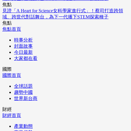
焦點
見證「A Heart for Science女科學家進行式」！蔡司打造跨領
域、跨世代對話舞台，為下一代播下STEM探索種子
焦點
焦點首頁
時事分析
封面故事
今日最新
大家都在看
國際
國際首頁
全球話題
趨勢中國
世界新台商
財經
財經首頁
產業動態