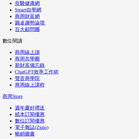
良醫健康網
Smart自學網
商周財富網
圓桌趨勢論壇
百大顧問團
數位閱讀
商周線上讀
商周共學圈
新財富備忘錄
ChatGPT效率工作術
聲音商學院
商周線上課程
商周Store
週年慶好禮送
紙本訂閱優惠
數位訂閱優惠
電子雜誌(Zinio)
暢銷圖書