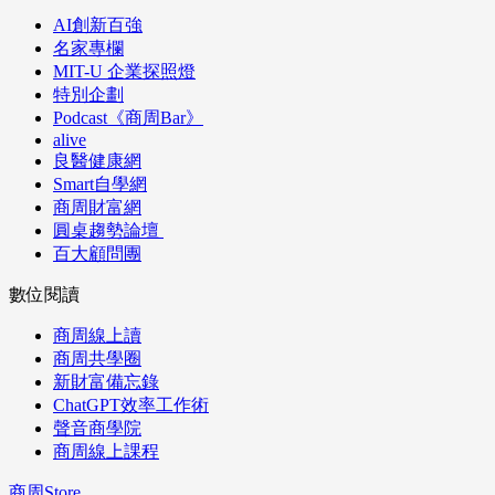
AI創新百強
名家專欄
MIT-U 企業探照燈
特別企劃
Podcast《商周Bar》
alive
良醫健康網
Smart自學網
商周財富網
圓桌趨勢論壇
百大顧問團
數位閱讀
商周線上讀
商周共學圈
新財富備忘錄
ChatGPT效率工作術
聲音商學院
商周線上課程
商周Store