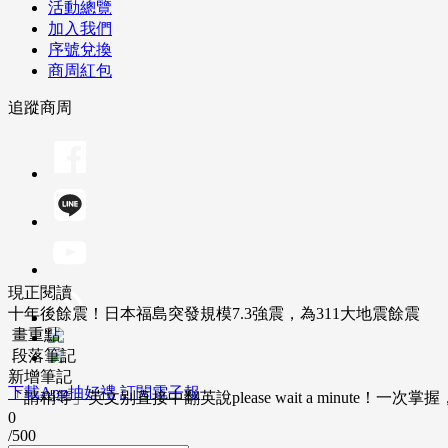
活動總覽
加入我們
序號兌換
商周紅包
追蹤商周
現正閱讀
十年後餘震！日本福島突發規模7.3強震，為311大地震餘震
畫重點
段落筆記
新增筆記
下載App抽好禮
訂閱電子報
「請稍等」英文別直接中翻英說please wait a minute！一
0
/500