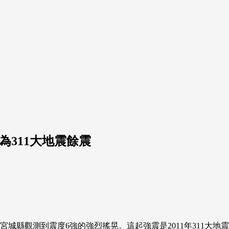
為311大地震餘震
與宮城縣觀測到震度6強的強烈搖晃。這起強震是2011年311大地