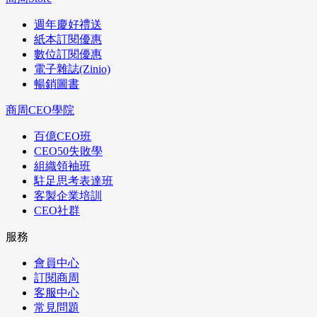
週年慶好禮送
紙本訂閱優惠
數位訂閱優惠
電子雜誌(Zinio)
暢銷圖書
商周CEO學院
百億CEO班
CEO50失敗學
組織領袖班
駐足思考表達班
客製企業培訓
CEO社群
服務
會員中心
訂閱商周
客服中心
常見問題