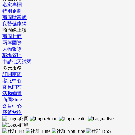
名家專欄
特別企劃
商周財富網
良醫健康網
商周線上讀
商周封面
兩岸國際
人物報導
職場管理
申請七天試閱
多元服務
訂閱商周
客服中心
常見問答
活動總覽
商周Store
會員中心
序號兌換