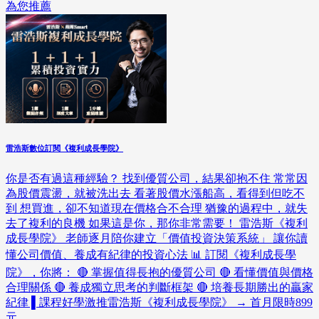
為您推薦
雷浩斯數位訂閱《複利成長學院》
你是否有過這種經驗？ 找到優質公司，結果卻抱不住 常常因
為股價震盪，就被洗出去 看著股價水漲船高，看得到但吃不
到 想買進，卻不知道現在價格合不合理 猶豫的過程中，就失
去了複利的良機 如果這是你，那你非常需要！ 雷浩斯《複利
成長學院》 老師逐月陪你建立「價值投資決策系統」 讓你讀
懂公司價值、養成有紀律的投資心法 📊 訂閱《複利成長學
院》，你將： 🔴 掌握值得長抱的優質公司 🔴 看懂價值與價格
合理關係 🔴 養成獨立思考的判斷框架 🔴 培養長期勝出的贏家
紀律 ▌課程好學激推雷浩斯《複利成長學院》 → 首月限時899
元