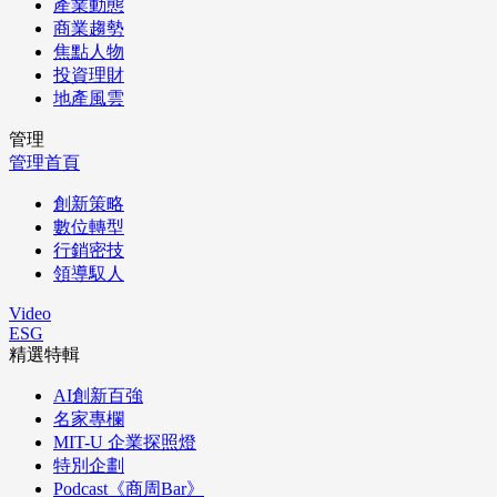
產業動態
商業趨勢
焦點人物
投資理財
地產風雲
管理
管理首頁
創新策略
數位轉型
行銷密技
領導馭人
Video
ESG
精選特輯
AI創新百強
名家專欄
MIT-U 企業探照燈
特別企劃
Podcast《商周Bar》