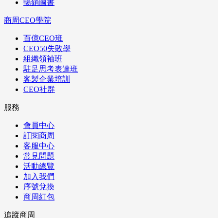
暢銷圖書
商周CEO學院
百億CEO班
CEO50失敗學
組織領袖班
駐足思考表達班
客製企業培訓
CEO社群
服務
會員中心
訂閱商周
客服中心
常見問題
活動總覽
加入我們
序號兌換
商周紅包
追蹤商周