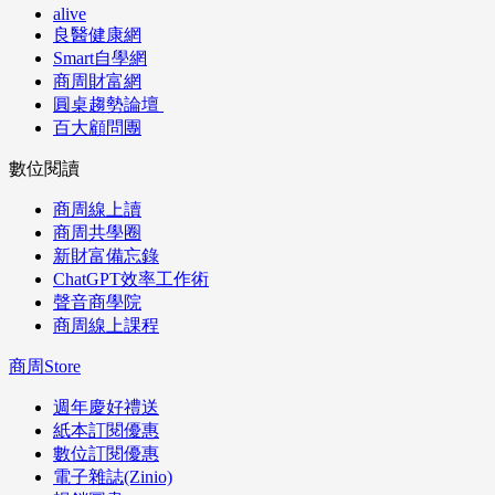
alive
良醫健康網
Smart自學網
商周財富網
圓桌趨勢論壇
百大顧問團
數位閱讀
商周線上讀
商周共學圈
新財富備忘錄
ChatGPT效率工作術
聲音商學院
商周線上課程
商周Store
週年慶好禮送
紙本訂閱優惠
數位訂閱優惠
電子雜誌(Zinio)