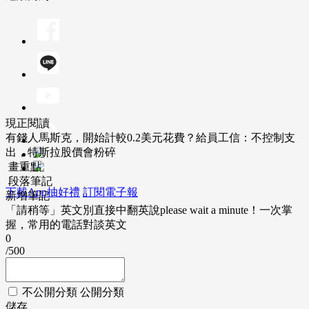
現正閱讀
有錢人馬斯克，開始計較0.2美元花費？給員工信：不控制支
出，特斯拉股價會粉碎
畫重點
段落筆記
下載App抽好禮
訂閱電子報
新增筆記
「請稍等」英文別直接中翻英說please wait a minute！一次掌
握，常用的電話對談英文
0
/500
不公開分類
公開分類
儲存