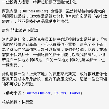
一些投資人擔憂，特斯拉股票已面臨泡沫化。
商業內幕（Business Insider）也報導，雖然特斯拉持續擴大的
利潤看似樂觀，但大多還是歸功於其他車廠向它購買「碳排放
額度」，並不是核心產品電動車的功勞。
廣告-請繼續往下閱讀
這也是為什麼，馬斯克在員工信中強調控制支出是關鍵：「當
我們的股價達到新高，小心花費看似不重要，這完全不正確！
為了讓我們的車價格大眾可以負擔，我們必須聰明花錢，並急
需數千個好點子。一個絕佳的點子可能可以讓我們省5元，但
若是在一個地方省0.5元、在另一個地方省0.2元這些點子，也
一樣重要。」
針對這樣一位「上天下地」的夢想家馬斯克，或許很難想像他
要員工對成本斤斤計較，但為了說服投資人，這是一位公司領
袖不可或缺的行動。
（參考來源：
Business Insider
、
Reuters
、
Forbes
）
核稿編輯：林易萱