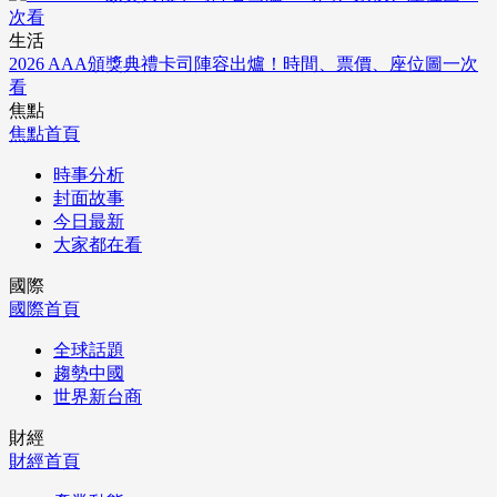
生活
2026 AAA頒獎典禮卡司陣容出爐！時間、票價、座位圖一次
看
焦點
焦點首頁
時事分析
封面故事
今日最新
大家都在看
國際
國際首頁
全球話題
趨勢中國
世界新台商
財經
財經首頁