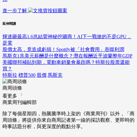
進一步了解
延伸閱讀
輝達砸最高1.6兆結盟神秘挖礦商！AI下一戰搶的不是GPU，
是電
股價太高，竟造成虧損！Spotify被「社會費用」吞噬利潤
馬斯克1兆美元薪酬是什麼概念？潛在報酬近乎波蘭整年GDP
美國聯邦補貼到期，電動車銷量會暴跌嗎？特斯拉股票還能
買？
特斯拉
標普500
股價
馬斯克
商周頭條
看更多
商業周刊編輯部
除了每個星期四，熱騰騰準時上架的《商業周刊》以外，「商
周頭條」將提供你來自商周記者第一線的採訪觀察、
更即時的
時事話題分析，與更深度的觀點分享。