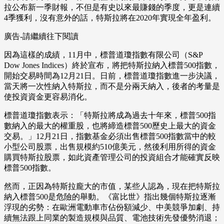
拉公布新一季財報，不但是有史以來最賺錢的季度，更是連續
4季獲利，沒有意外的話，特斯拉將在2020年實現全年盈利。
廣告-請繼續往下閱讀
因為這樣的成績，11月中，標普道瓊指數有限公司（S&P
Dow Jones Indices）終於宣布，將把特斯拉納入標普500指數，
開始交易時間為12月21日。日前，標普道瓊指數進一步決議，
當天將一次性納入特斯拉，而不是分兩天納入，後者的考量是
使投資資金更容易消化。
標普道瓊指數表示：「特斯拉將成為過去十年來，標普500指
數納入的最大的權重股，也將締造標普500歷史上最大的資金
交易。」12月21日，指數基金必須出售標普500指數當中的較
小型公司股票，出售規模約510億美元，然後利用所得的資金
購買特斯拉股票，如此資產管理公司的投資組合才能確實反映
標普500指數。
然而，正因為特斯拉龐大的市值，某些人認為，現在把特斯拉
納入標普500是危險的舉動。《富比世》指出幾個特斯拉逐漸
浮現的劣勢：在歐洲電動車市佔份額減少、中美競爭加劇、持
續無法跟上同業的製造規模與品質、電池技術先發優勢消退；