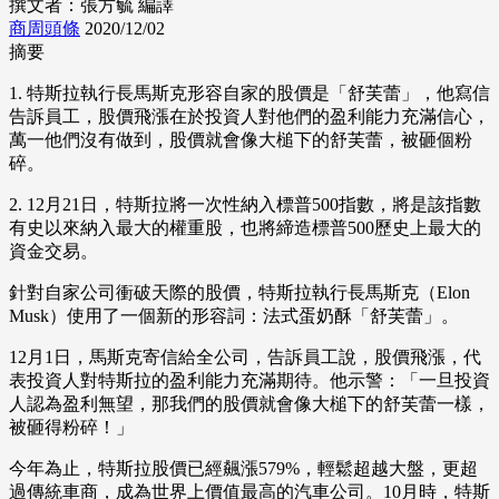
撰文者：張方毓 編譯
商周頭條
2020/12/02
摘要
1. 特斯拉執行長馬斯克形容自家的股價是「舒芙蕾」，他寫信
告訴員工，股價飛漲在於投資人對他們的盈利能力充滿信心，
萬一他們沒有做到，股價就會像大槌下的舒芙蕾，被砸個粉
碎。
2. 12月21日，特斯拉將一次性納入標普500指數，將是該指數
有史以來納入最大的權重股，也將締造標普500歷史上最大的
資金交易。
針對自家公司衝破天際的股價，特斯拉執行長馬斯克（Elon
Musk）使用了一個新的形容詞：法式蛋奶酥「舒芙蕾」。
12月1日，馬斯克寄信給全公司，告訴員工說，股價飛漲，代
表投資人對特斯拉的盈利能力充滿期待。他示警：「一旦投資
人認為盈利無望，那我們的股價就會像大槌下的舒芙蕾一樣，
被砸得粉碎！」
今年為止，特斯拉股價已經飆漲579%，輕鬆超越大盤，更超
過傳統車商，成為世界上價值最高的汽車公司。10月時，特斯