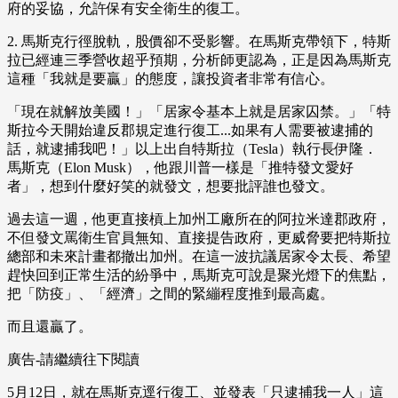
府的妥協，允許保有安全衛生的復工。
2. 馬斯克行徑脫軌，股價卻不受影響。在馬斯克帶領下，特斯
拉已經連三季營收超乎預期，分析師更認為，正是因為馬斯克
這種「我就是要贏」的態度，讓投資者非常有信心。
「現在就解放美國！」「居家令基本上就是居家囚禁。」「特
斯拉今天開始違反郡規定進行復工...如果有人需要被逮捕的
話，就逮捕我吧！」以上出自特斯拉（Tesla）執行長伊隆．
馬斯克（Elon Musk），他跟川普一樣是「推特發文愛好
者」，想到什麼好笑的就發文，想要批評誰也發文。
過去這一週，他更直接槓上加州工廠所在的阿拉米達郡政府，
不但發文罵衛生官員無知、直接提告政府，更威脅要把特斯拉
總部和未來計畫都撤出加州。在這一波抗議居家令太長、希望
趕快回到正常生活的紛爭中，馬斯克可說是聚光燈下的焦點，
把「防疫」、「經濟」之間的緊繃程度推到最高處。
而且還贏了。
廣告-請繼續往下閱讀
5月12日，就在馬斯克逕行復工、並發表「只逮捕我一人」這