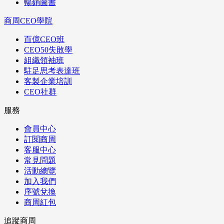
暢銷圖書
商周CEO學院
百億CEO班
CEO50失敗學
組織領袖班
駐足思考表達班
客製企業培訓
CEO社群
服務
會員中心
訂閱商周
客服中心
常見問題
活動總覽
加入我們
序號兌換
商周紅包
追蹤商周