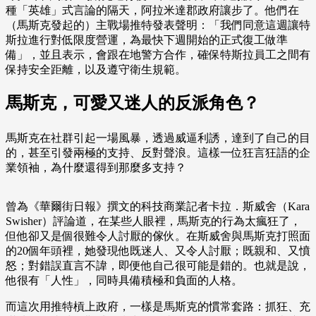
種「英雄」式言論的隔天，阿拉米達郡政府讓步了。他們在
（馬斯克發起的）主戰場推特發表聲明：「我們同意這週讓特
斯拉進行對低限度營運，為最快下週開始的正式復工做準
備」，並且表示，會跟在地警方合作，確保特斯拉員工之間有
保持安全距離，以及遵守衛生規範。
馬斯克，可愛又迷人的反派角色？
馬斯克在社群引起一場風暴，透過威逼利誘，達到了自己的目
的，甚至引發兩極的支持、反對聲浪。這樣一位狂言狂語的企
業領袖，為什麼還得到那麼多支持？
曾為《華爾街日報》撰文的科技商業記者卡拉．斯威舍（Kara
Swisher）評論道，在某些人眼裡，馬斯克的行為太瘋狂了，
但他卻又是個很難令人討厭的傢伙。在斯威舍與馬斯克打照面
的20個年頭裡，她發現他既迷人、又令人討厭；既親和、又憤
怒；對錯誤直言不諱，即便他自己很可能是錯的。也就是說，
他很有「人性」，同時具備積極和負面的人格。
而這次用推特槓上政府，一樣是馬斯克的慣常套路：抓狂、充