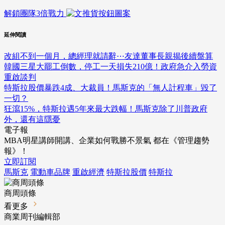
解鎖團隊3倍戰力
延伸閱讀
改組不到一個月，總經理就請辭⋯友達董事長親揭後續盤算
韓國三星大罷工倒數，停工一天損失210億！政府急介入勞資
重啟談判
特斯拉股價暴跌4成、大裁員！馬斯克的「無人計程車」毀了
一切？
狂瀉15%，特斯拉遇5年來最大跌幅！馬斯克除了川普政府
外，還有這隱憂
電子報
MBA明星講師開講、企業如何戰勝不景氣 都在《管理趨勢
報》！
立即訂閱
馬斯克
電動車品牌
重啟經濟
特斯拉股價
特斯拉
商周頭條
看更多
商業周刊編輯部