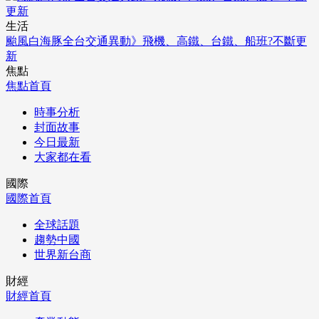
生活
颱風白海豚全台交通異動》飛機、高鐵、台鐵、船班?不斷更
新
焦點
焦點首頁
時事分析
封面故事
今日最新
大家都在看
國際
國際首頁
全球話題
趨勢中國
世界新台商
財經
財經首頁