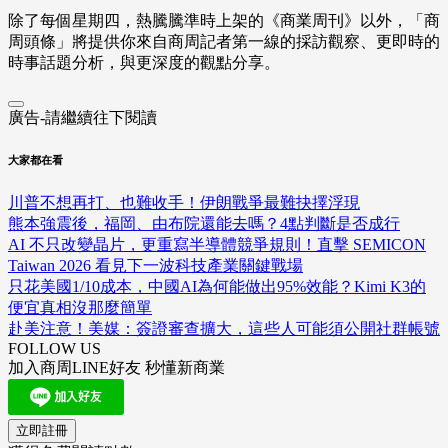
除了每個星期四，熱騰騰準時上架的《商業周刊》以外，「商
周頭條」將提供你來自商周記者第一線的採訪觀察、
更即時的
時事話題分析，與更深度的觀點分享。
廣告-請繼續往下閱讀
大家都在看
川普不想再打、也難收手！伊朗戰爭最難抉擇浮現
熊本強震後，福岡、由布院還能去嗎？4點判斷是否成行
AI 不只改變晶片，更重寫半導體競爭規則！直擊 SEMICON
Taiwan 2026 看見下一波科技產業關鍵戰場
只花美國1/10成本，中國AI為何能做出95%效能？Kimi K3的
便宜真相沒那麼簡單
赴美注意！美媒：簽證審查擴大，這些人可能須公開社群帳號
FOLLOW US
加入商周LINE好友 秒懂新商業
立即註冊