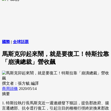
國際
|
全球話題
馬斯克卯起來鬧，就是要復工！特斯拉靠
「崩潰總裁」營收飆
撰文者：張方毓 編譯
商周頭條
2020/05/14
摘要
1. 特斯拉執行長馬斯克近一週連續發下狠話，提告郡政府、揚
言遷總部、抗令逕行復工，引起注目的種種行徑終於換來郡政