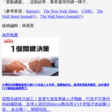
「霸氣總裁」，這個紛爭，看來還得持續一陣子。
（參考來源：
Barron’s
、
The New York Times
、
CNBC
、
The
Wall Street Journal(1)
、
The Wall Street Journal(2)
）
核稿編輯：林易萱
為您推薦
台灣科技與醫療產業已經EVP加速人才布局，看豪勉科技、風澤高管親身實證，如何運用
EVP解鎖組織新戰力!
迎戰非線性大缺工！首度引進世界級人才戰略，打造不可替代
的組織防線。全球人資巨頭Mercer教你用 EVP 把留才效益翻 3
倍。 全台唯一，限額招生。