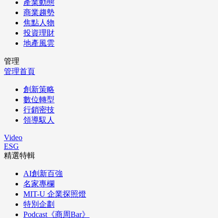
產業動態
商業趨勢
焦點人物
投資理財
地產風雲
管理
管理首頁
創新策略
數位轉型
行銷密技
領導馭人
Video
ESG
精選特輯
AI創新百強
名家專欄
MIT-U 企業探照燈
特別企劃
Podcast《商周Bar》