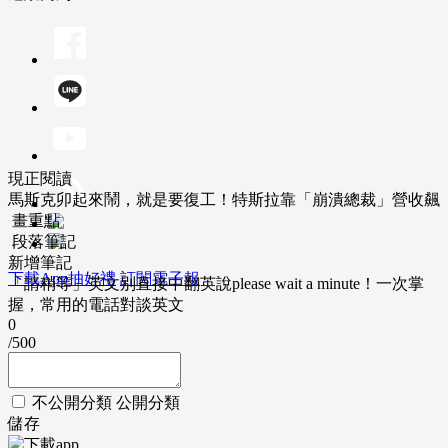
現正閱讀
馬斯克卯起來鬧，就是要復工！特斯拉靠「崩潰總裁」營收飆
畫重點
段落筆記
新增筆記
下載App抽好禮
訂閱電子報
「請稍等」英文別直接中翻英說please wait a minute！一次掌
握，常用的電話對談英文
0
/500
不公開分類
公開分類
儲存