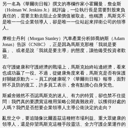
另一名為《華爾街日報》撰文的專欄作家小霍爾曼．詹金斯
（Holman W. Jenkins Jr.）就評論，一位執行長是需要對股東負
責任的，需要主動去阻止企業價值被取走。他稱讚，馬斯克不
是唯一一位企業領導人，卻是唯一一位站起來捍衛公司的領導
人。
摩根士丹利（Morgan Stanley）汽車產業分析師喬納斯（Adam
Jonas）告訴《CNBC》，正是因為馬斯克那種「我就是要
贏」、或者是說「我就是要主導」的態度，讓他備受投資者歡
迎。
在守護健康和守護經濟的戰場上，馬斯克始終站邊經濟，看來
也成功贏了一役。不過，從健康角度來看，馬斯克是否有保護
好關鍵原動力－－員工的健康呢？《華爾街日報》報導，面對
猝不及防的復工，許多員工表示，會有點擔心自身安危。
斯威舍雖然不否認馬斯克的迷人、有力的特質，卻也禁不住提
問：我們真的要讚賞這種用策略公開責難政府、以獲得好處的
人嗎？我們是否想要企業領導人主導公衛決定的走向？
亂世之中，要追隨像比爾蓋茲這種輕市場利益、重大眾健康的
領導人，還是仰望馬斯克這種手段靈活、全力守護企業運作的