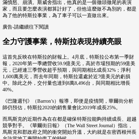
滿憤怒、崩潰。斯威舍指出，他真的是一個徹頭徹尾的表演
家，而且要怎麼表演都算計好了，但他這麼做不為別的，都是
為了他的特斯拉事業，為了車子可以一直做出來。
廣告-請繼續往下閱讀
全力守護事業，特斯拉表現持續亮眼
這首先反映在特斯拉的財報上。4月底，特斯拉公布第一季財
報，2020年第一季總營收59.9億美元，高於市場預期的59億美
元，已經連三季營收超乎預期，與同期相比成長32%；淨利
1,600萬美元，而去年同期，特斯拉還處於近7億美元的虧損
中。除此之外，交付量也達到8萬8,496台，與同期相比增長
40%。
《巴隆週刊》（Barron’s）報導，即便是疫情間，華爾街分析
師仍預估，特斯拉2020的銷售量會比2019年成長25%。
而馬斯克的近期作為在在都是確保特斯拉能夠持續成長、超越
競爭對手。《華爾街日報》（The Wall Street Journal）指出，
馬斯克和郡政府之間的衝突開始升溫，大約就是在密西根州長
允許當地工廠開始復工的時候。