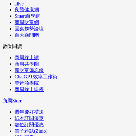
alive
良醫健康網
Smart自學網
商周財富網
圓桌趨勢論壇
百大顧問團
數位閱讀
商周線上讀
商周共學圈
新財富備忘錄
ChatGPT效率工作術
聲音商學院
商周線上課程
商周Store
週年慶好禮送
紙本訂閱優惠
數位訂閱優惠
電子雜誌(Zinio)