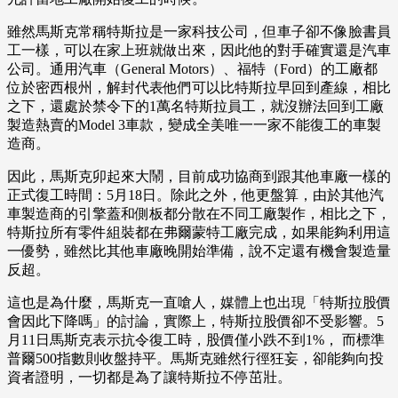
雖然馬斯克常稱特斯拉是一家科技公司，但車子卻不像臉書員
工一樣，可以在家上班就做出來，因此他的對手確實還是汽車
公司。通用汽車（General Motors）、福特（Ford）的工廠都
位於密西根州，解封代表他們可以比特斯拉早回到產線，相比
之下，還處於禁令下的1萬名特斯拉員工，就沒辦法回到工廠
製造熱賣的Model 3車款，變成全美唯一一家不能復工的車製
造商。
因此，馬斯克卯起來大鬧，目前成功協商到跟其他車廠一樣的
正式復工時間：5月18日。除此之外，他更盤算，由於其他汽
車製造商的引擎蓋和側板都分散在不同工廠製作，相比之下，
特斯拉所有零件組裝都在弗爾蒙特工廠完成，如果能夠利用這
一優勢，雖然比其他車廠晚開始準備，說不定還有機會製造量
反超。
這也是為什麼，馬斯克一直嗆人，媒體上也出現「特斯拉股價
會因此下降嗎」的討論，實際上，特斯拉股價卻不受影響。5
月11日馬斯克表示抗令復工時，股價僅小跌不到1%， 而標準
普爾500指數則收盤持平。馬斯克雖然行徑狂妄，卻能夠向投
資者證明，一切都是為了讓特斯拉不停茁壯。