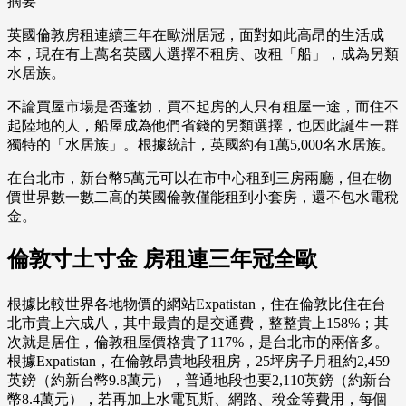
摘要
英國倫敦房租連續三年在歐洲居冠，面對如此高昂的生活成
本，現在有上萬名英國人選擇不租房、改租「船」，成為另類
水居族。
不論買屋市場是否蓬勃，買不起房的人只有租屋一途，而住不
起陸地的人，船屋成為他們省錢的另類選擇，也因此誕生一群
獨特的「水居族」。根據統計，英國約有1萬5,000名水居族。
在台北市，新台幣5萬元可以在市中心租到三房兩廳，但在物
價世界數一數二高的英國倫敦僅能租到小套房，還不包水電稅
金。
倫敦寸土寸金 房租連三年冠全歐
根據比較世界各地物價的網站Expatistan，住在倫敦比住在台
北市貴上六成八，其中最貴的是交通費，整整貴上158%；其
次就是居住，倫敦租屋價格貴了117%，是台北市的兩倍多。
根據Expatistan，在倫敦昂貴地段租房，25坪房子月租約2,459
英鎊（約新台幣9.8萬元），普通地段也要2,110英鎊（約新台
幣8.4萬元），若再加上水電瓦斯、網路、稅金等費用，每個