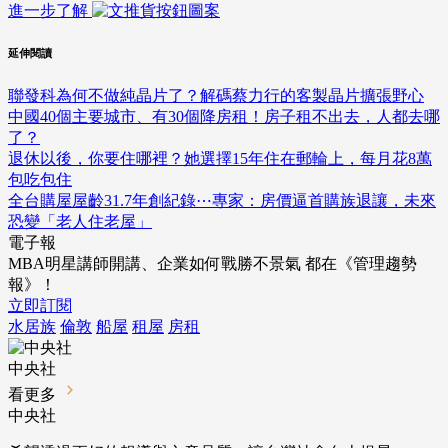
進一步了解
延伸閱讀
聯發科為何不做純晶片了？解碼蔡力行的客製晶片擴張野心
中國40個主要城市、有30個降房租！房子租不出去，人都去哪
了？
退休以後，你要住哪裡？她選擇15年住在郵輪上，每月花8萬
包吃包住
全台購屋屋齡31.7年創紀錄⋯專家：房價逼首購族退讓，未來
恐變「老人住老屋」
電子報
MBA明星講師開講、企業如何戰勝不景氣 都在《管理趨勢
報》！
立即訂閱
水居族
倫敦
船屋
租屋
房租
中央社
看更多
中央社