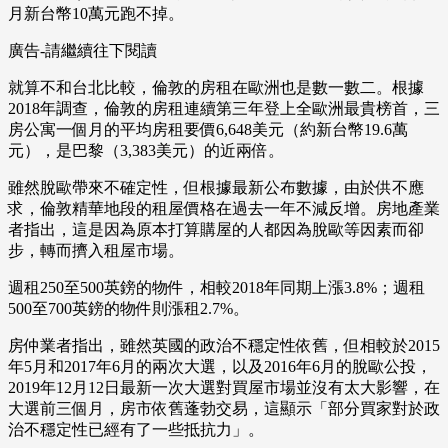
月新台幣10萬元跑不掉。
廣告-請繼續往下閱讀
就算不和台北比較，倫敦的房租在歐洲也是數一數二。根據
2018年調查，倫敦的房租連續第三年登上全歐洲最貴榜首，三
房公寓一個月的平均房租要價6,648美元（約新台幣19.6萬
元），是巴黎（3,383美元）的近兩倍。
雖然脫歐帶來不確定性，但根據最新公布數據，由於供不應
求，倫敦精華地段的租屋價格在過去一年不減反增。房地產業
者指出，這是因為原本打算購屋的人都因為脫歐等因素而卻
步，轉而擠入租屋市場。
週租250至500英鎊的物件，相較2018年同期上漲3.8%；週租
500至700英鎊的物件則漲租2.7%。
房仲業者指出，雖然英國的政治不穩定性依舊，但相較於2015
年5月和2017年6月的兩次大選，以及2016年6月的脫歐公投，
2019年12月12日最新一次大選對買屋市場並沒有太大影響，在
大選前三個月，房市依舊蓬勃交易，這顯示「部分買家對於政
治不穩定性已經有了一些抵抗力」。