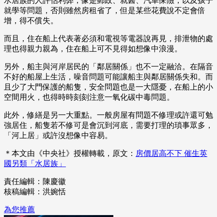
水居族的人評估利弊，像是郵政、就醫、汽車保險，以及孩子
就學等問題，否則雖然房租省了，但是某些花費說不定會倍
增，得不償失。
而且，住在船上代表著必須和電視等電器說再見，排泄物的處
理也得親力親為，住在船上可不見得如想像中浪漫。
另外，船主與河岸居民的「鄰居關係」也不一定融洽。在隔音
不好的船屋上生活，噪音問題可能讓船主與鄰居關係失和。而
且少了大門保護的船隻，安全問題也是一大隱憂，在船上的小
空間用火，也得時時刻刻注意一氧化碳中毒問題。
此外，修繕是另一大重點。一般房屋有問題不修理或許還可勉
強居住，船隻若不修可是會沉到河底，需要打理的瑣事眾多，
「河上居」或許沒想像中容易。
＊本文由《中央社》授權轉載，原文：
房價居高不下 催生英
國另類「水居族」
責任編輯：陳慶徽
核稿編輯：洪婉恬
為您推薦