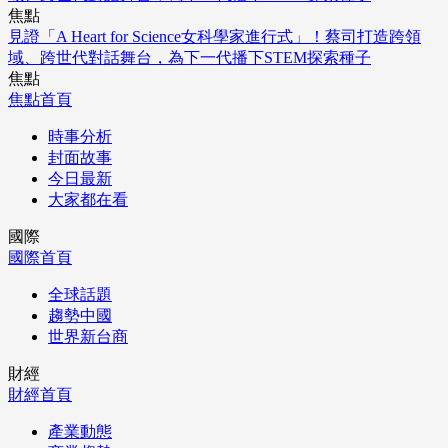
焦點
見證「A Heart for Science女科學家進行式」！蔡司打造跨領
域、跨世代對話舞台，為下一代播下STEM探索種子
焦點
焦點首頁
時事分析
封面故事
今日最新
大家都在看
國際
國際首頁
全球話題
趨勢中國
世界新台商
財經
財經首頁
產業動態