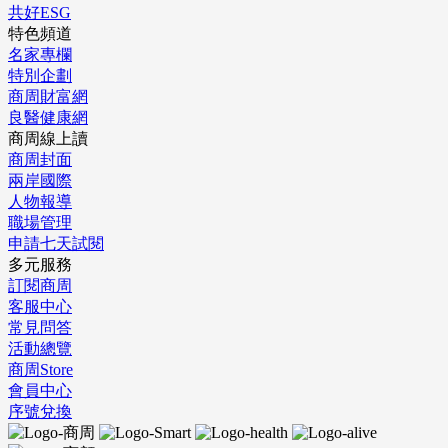
共好ESG
特色頻道
名家專欄
特別企劃
商周財富網
良醫健康網
商周線上讀
商周封面
兩岸國際
人物報導
職場管理
申請七天試閱
多元服務
訂閱商周
客服中心
常見問答
活動總覽
商周Store
會員中心
序號兌換