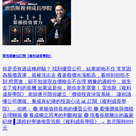
雷浩斯數位訂閱《複利成長學院》
你是否有過這種經驗？ 找到優質公司，結果卻抱不住 常常因
為股價震盪，就被洗出去 看著股價水漲船高，看得到但吃不
到 想買進，卻不知道現在價格合不合理 猶豫的過程中，就失
去了複利的良機 如果這是你，那你非常需要！ 雷浩斯《複利
成長學院》 老師逐月陪你建立「價值投資決策系統」 讓你讀
懂公司價值、養成有紀律的投資心法 📊 訂閱《複利成長學
院》，你將： 🔴 掌握值得長抱的優質公司 🔴 看懂價值與價格
合理關係 🔴 養成獨立思考的判斷框架 🔴 培養長期勝出的贏家
紀律 ▌課程好學激推雷浩斯《複利成長學院》 → 首月限時899
元