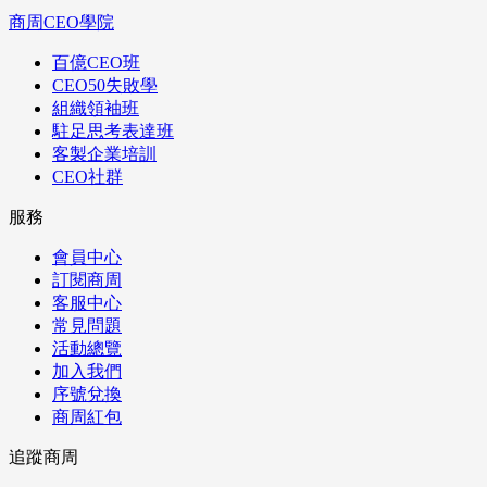
商周CEO學院
百億CEO班
CEO50失敗學
組織領袖班
駐足思考表達班
客製企業培訓
CEO社群
服務
會員中心
訂閱商周
客服中心
常見問題
活動總覽
加入我們
序號兌換
商周紅包
追蹤商周