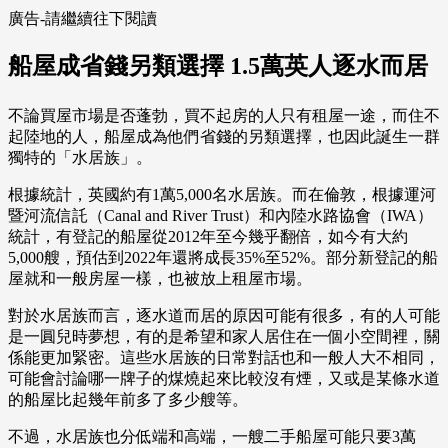
廣告-請繼續往下閱讀
船屋成省錢另類選擇 1.5萬英人逐水而居
不論買屋市場是否蓬勃，買不起房的人只有租屋一途，而住不
起陸地的人，船屋成為他們省錢的另類選擇，也因此誕生一群
獨特的「水居族」。
根據統計，英國約有1萬5,000名水居族。而在倫敦，根據運河
暨河流信託（Canal and River Trust）和內陸水路協會（IWA）
統計，有登記的船屋從2012年至今幾乎翻倍，如今有大約
5,000艘，預估到2022年還將成長35%至52%。部分新登記的船
屋就和一般房屋一樣，也被放上租屋市場。
對於水居族而言，逐水道而居的原因可能有很多，有的人可能
是一圓兒時夢想，有的是希望和家人居住在一個小空間裡，關
係能更加緊密。這些水居族的日常對話也和一般人大不相同，
可能會討論哪一牌子的煤燒起來比較沒有煙，又或是某條水道
的船屋比起幾年前多了多少艘等。
不過，水居族也分低端和高端，一艘二手船屋可能只要3萬