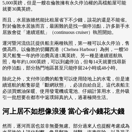
5,000英鎊，但是一艘在倫敦擁有永久停泊權的高檔船屋可能
就要30萬英鎊。
而且，水居族雖然能比租屋省下不少錢，該花的還是不能省。
對於倫敦水居族而言，最困難的是找一個停泊點，許多新手水
居族會從「連續巡航」（continuous cruiser）執照開始。
運河暨河流信託提供船主兩種執照，第一種可以永久停泊，售
價高昂。以倫敦的切爾西港（Chelsea Harbour）為例，一艘50
英尺船隻一年的停泊費高達1萬英鎊。另一種是連續巡航執
照，每年約1,000英鎊，可以到處停泊，但每14天就要找尋新
的停泊點，部分熱門地區甚至只能停留24小時或48小時。
除此之外，支付停泊費的船隻可以使用陸地上的水電，但是連
續巡航的船隻卻是「斷網狀態」，必須自給自足。這代表船主
必須買燃油保暖、使用發電機或電池、仔細計算用水，意外吸
引一批想要在都市中返璞歸真的人，過著極簡生活。
河上居不如想像浪漫 當心省小錢花大錢
然而，逐河而居也並非無憂無慮。部分過來人也提醒考慮成為