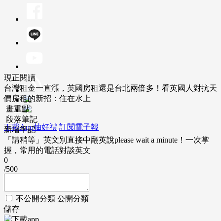
現正閱讀
台灣租金一直漲，英國房租還是台北兩倍多！看英國人對抗天
價房租的新招：住在水上
畫重點
段落筆記
下載App抽好禮
訂閱電子報
新增筆記
「請稍等」英文別直接中翻英說please wait a minute！一次掌
握，常用的電話對談英文
0
/500
不公開分類
公開分類
儲存