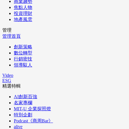
商業趨勢
焦點人物
投資理財
地產風雲
管理
管理首頁
創新策略
數位轉型
行銷密技
領導馭人
Video
ESG
精選特輯
AI創新百強
名家專欄
MIT-U 企業探照燈
特別企劃
Podcast《商周Bar》
alive