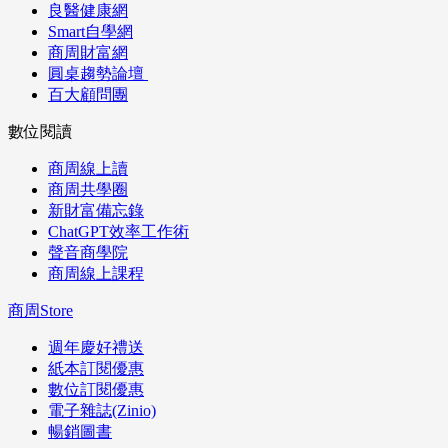
良醫健康網
Smart自學網
商周財富網
圓桌趨勢論壇
百大顧問團
數位閱讀
商周線上讀
商周共學圈
新財富備忘錄
ChatGPT效率工作術
聲音商學院
商周線上課程
商周Store
週年慶好禮送
紙本訂閱優惠
數位訂閱優惠
電子雜誌(Zinio)
暢銷圖書