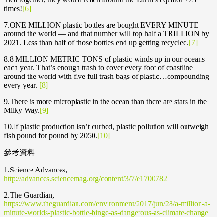
times!
[6]
7.ONE MILLION plastic bottles are bought EVERY MINUTE
around the world — and that number will top half a TRILLION by
2021. Less than half of those bottles end up getting recycled.
[7]
8.8 MILLION METRIC TONS of plastic winds up in our oceans
each year. That’s enough trash to cover every foot of coastline
around the world with five full trash bags of plastic…compounding
every year.
[8]
9.There is more microplastic in the ocean than there are stars in the
Milky Way.
[9]
10.If plastic production isn’t curbed, plastic pollution will outweigh
fish pound for pound by 2050.
[10]
參考資料
1.Science Advances,
http://advances.sciencemag.org/content/3/7/e1700782
2.The Guardian,
https://www.theguardian.com/environment/2017/jun/28/a-million-a-
minute-worlds-plastic-bottle-binge-as-dangerous-as-climate-change