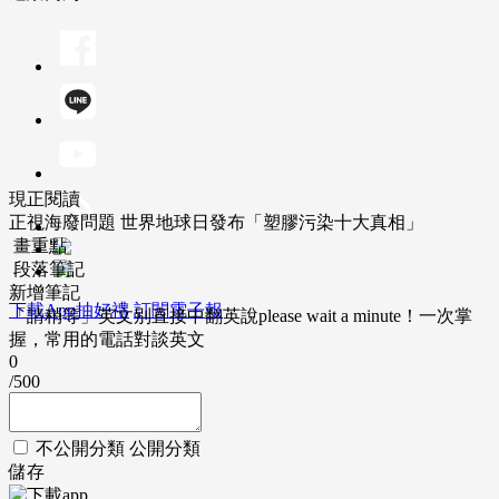
現正閱讀
正視海廢問題 世界地球日發布「塑膠污染十大真相」
畫重點
段落筆記
新增筆記
下載App抽好禮
訂閱電子報
「請稍等」英文別直接中翻英說please wait a minute！一次掌
握，常用的電話對談英文
0
/500
不公開分類
公開分類
儲存