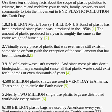
Use these ten shocking facts about the scope of plastic pollution to
educate, inspire and mobilize your friends, family, coworkers and
community to join the movement to END PLASTIC POLLUTION
this Earth Day.
1.8.3 BILLION Metric Tons (9.1 BILLION US Tons) of plastic has
been produced since plastic was introduced in the 1950s.
[1]
The
amount of plastic produced in a year is roughly the same as the
entire weight of humanity.
[2]
2.Virtually every piece of plastic that was ever made still exists in
some shape or form (with the exception of the small amount that has
been incinerated).
[3]
3.91% of plastic waste isn’t recycled. And since most plastics don’t
biodegrade in any meaningful sense, all that plastic waste could exist
for hundreds or even thousands of years.
[4]
4.500 MILLION plastic straws are used EVERY DAY in America.
That’s enough to circle the Earth twice.
[5]
5 .Nearly TWO MILLION single-use plastic bags are distributed
worldwide every minute.
[6]
6.100 BILLION plastic bags are used by Americans every year.
Tied together, they would reach around the Earth’s equator 773