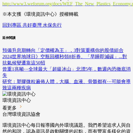
http://www3.weforum.org/docs/WEF_The_New_Plastics_Economy.
※本文獲《環境資訊中心》授權轉載
回到專區 共好臺灣 水保先行
延伸閱讀
預備升息期轉向「定價權為王」，3對策重構你的股債組合
2024世界地球日》空瓶回櫃秒領8折券、「早睡即減碳」...對
抗氣候變遷靠這50招
曾重1兆噸⋯全球最大「超級冰山」北漂5年，數週內恐徹底消
失
研究：塑膠微粒遍佈人體，大腦、血液、骨髓都有⋯可能會導
致這兩種疾病
環境資訊中心
看更多
台灣環境資訊協會
環境資訊中心每日報導國內外環境議題。我們希望追求人與自
然的和諧，認為資訊是啟動關懷的起點，而有豐富多樣化的資