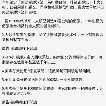
今年鎖定「終結塑膠污染」為行動目標，呼籲正視以下十大真
相，號召周遭的親友、同事和社區採取行動，響應世界地球日
終結塑膠污染的目標。
1.從1950年代以來，人類已製造83億公噸的塑膠。一年生產的
塑膠重量相當於全人類的體重總和。
2.人類所製造的塑膠，除了少數被焚化燒掉外，至今都依舊以
某種形狀存在著。
廣告-請繼續往下閱讀
3.91%的塑膠未進入回收系統。絕大部分的塑膠無法分解，將
繼續存在數百年甚至數千年以上。
4.美國每天使用5億隻吸管，這數量足可圍繞地球兩圈。
5.全世界每分鐘發送出將近200萬個一次性塑膠袋。
6.美國每年使用1000億個塑膠袋，將它們綁在一起的長度，足
可環繞赤道773圈。
廣告-請繼續往下閱讀