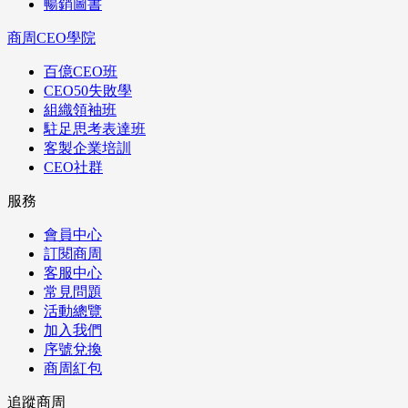
暢銷圖書
商周CEO學院
百億CEO班
CEO50失敗學
組織領袖班
駐足思考表達班
客製企業培訓
CEO社群
服務
會員中心
訂閱商周
客服中心
常見問題
活動總覽
加入我們
序號兌換
商周紅包
追蹤商周