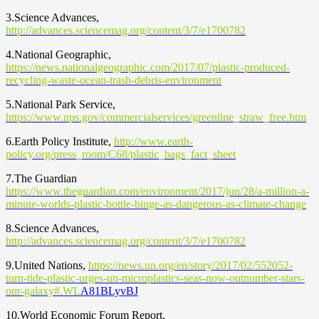
3.Science Advances,
http://advances.sciencemag.org/content/3/7/e1700782
4.National Geographic,
https://news.nationalgeographic.com/2017/07/plastic-produced-
recycling-waste-ocean-trash-debris-environment
5.National Park Service,
https://www.nps.gov/commercialservices/greenline_straw_free.htm
6.Earth Policy Institute,
http://www.earth-
policy.org/press_room/C68/plastic_bags_fact_sheet
7.The Guardian
https://www.theguardian.com/environment/2017/jun/28/a-million-a-
minute-worlds-plastic-bottle-binge-as-dangerous-as-climate-change
8.Science Advances,
http://advances.sciencemag.org/content/3/7/e1700782
9.United Nations,
https://news.un.org/en/story/2017/02/552052-
turn-tide-plastic-urges-un-microplastics-seas-now-outnumber-stars-
our-galaxy#.WL
A81BLyvBJ
10.World Economic Forum Report,