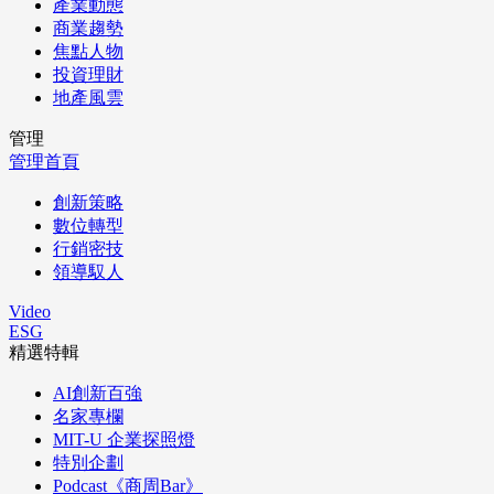
產業動態
商業趨勢
焦點人物
投資理財
地產風雲
管理
管理首頁
創新策略
數位轉型
行銷密技
領導馭人
Video
ESG
精選特輯
AI創新百強
名家專欄
MIT-U 企業探照燈
特別企劃
Podcast《商周Bar》