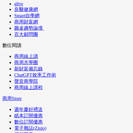
alive
良醫健康網
Smart自學網
商周財富網
圓桌趨勢論壇
百大顧問團
數位閱讀
商周線上讀
商周共學圈
新財富備忘錄
ChatGPT效率工作術
聲音商學院
商周線上課程
商周Store
週年慶好禮送
紙本訂閱優惠
數位訂閱優惠
電子雜誌(Zinio)