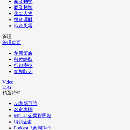
產業動態
商業趨勢
焦點人物
投資理財
地產風雲
管理
管理首頁
創新策略
數位轉型
行銷密技
領導馭人
Video
ESG
精選特輯
AI創新百強
名家專欄
MIT-U 企業探照燈
特別企劃
Podcast《商周Bar》