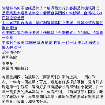
聯發科為何不做純晶片了？解碼蔡力行的客製晶片擴張野心
是產業壯大還是被掏空？看懂台美關稅15%影響、台灣模式vs
日韓投資差異
中共10項對台措施，是紅利還是陷阱？學者：經貿交流政策武
器化產物
台美關稅談判最後階段！什麼是「台灣模式」？3重點、5議題
一次看
中國對台政策
準國民待遇
影劇
政策
一代一線
惠台31條內容
懶人包
讓利
商周茶館
看更多
商業周刊編輯部
每個星期四，熱騰騰的《商業周刊》準時上架。一周出刊一
次、一年有52個星期；可是，還是有好多採訪幕後，還有好多
現場第一手觀察，還有好多只有記者才看得到的小花絮，在一
年一萬多頁的紙本雜誌上，你看不到。《商周茶館》開張，吃
完了雜誌主菜，再來茶館喝喝茶；商周記者們把藏在報導背後
的許多小故事，和讀者分享。