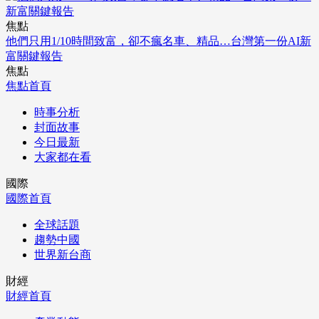
焦點
他們只用1/10時間致富，卻不瘋名車、精品…台灣第一份AI新
富關鍵報告
焦點
焦點首頁
時事分析
封面故事
今日最新
大家都在看
國際
國際首頁
全球話題
趨勢中國
世界新台商
財經
財經首頁