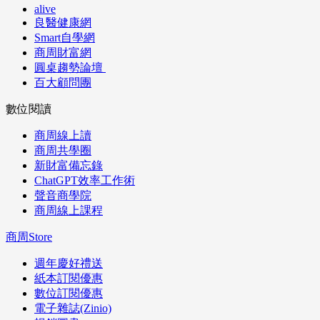
alive
良醫健康網
Smart自學網
商周財富網
圓桌趨勢論壇
百大顧問團
數位閱讀
商周線上讀
商周共學圈
新財富備忘錄
ChatGPT效率工作術
聲音商學院
商周線上課程
商周Store
週年慶好禮送
紙本訂閱優惠
數位訂閱優惠
電子雜誌(Zinio)