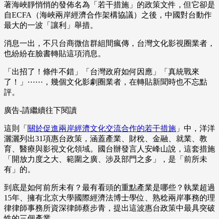
著海峽靜悄悄的發佈名為「若干措施」的政策文件，但它卻是
自ECFA（海峽兩岸經濟合作架構協議）之後，中國對台動作
最大的一波「讓利」舉措。
消息一出，不只台商微信群組間瘋傳，台灣文化影視圈業者，
也紛紛在臉書轉貼這項消息。
「出招了！條件不錯」「台灣政府如何因應」「真統戰來
了！」⋯⋯，幾個文化影劇圈業者，在轉貼新聞時也不忘點
評。
廣告-請繼續往下閱讀
這則「
關於促進兩岸經濟文化交流合作的若干措施
」中，洋洋
灑灑列出31項惠台政策，涵蓋產業、財稅、金融、就業、教
育、醫療與影視文化領域。國台辦發言人安峰山說，這套措施
「開放力度之大、範圍之廣、涉及部門之多」，是「前所未
有」的。
到底是如何前所未有？最有看頭的重點產業是哪些？執業超過
15年、擁有北京大學國際經濟法博士學位、熟稔兩岸事務的理
律律師事務所資深律師蔡步青，提出這波惠台政策中最具突破
性的三個產業。