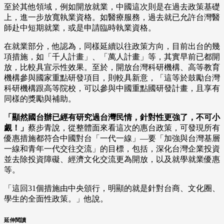
至於其他領域，例如開放就業，中國這次則是在過去政策基礎
上，進一步放寬執業資格。如醫療服務，過去就已允許台灣醫
師赴中短期就業，或是申請臨時執業資格。
在就業部分，他認為，同樣延續以往政策方向，目前出台的幾
項措施，如「千人計畫」、「萬人計畫」等，其實早前已都開
放，比較具宣示性效果。至於，開放台灣科研機構、高等教育
機構參與國家重點研發項目，則較具新意，「這等於鼓勵台灣
科研機構跟高等院校，可以參與中國重點國研發計畫，且享有
同樣的獎勵與補助。
「顯然國台辦已經有研究過台灣民情，針對性更強了，不可小
覷！」
蔡步青說，從整體面來看這次的惠台政策，可發現所有
優惠措施都符合中國對台「一代一線」—要「加強與台灣基層
一線和青年一代交往交流」的目標，包括，深化台灣企業投資
並去除投資障礙、經濟文化交流更為開放，以及就學就業優惠
等。
「這回31個措施由中央頒行，明顯的就是針對台商、文化圈、
學生的全面性政策。」他說。
延伸閱讀