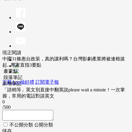
現正閱讀
中國31條惠台政策，真的讓利嗎？台灣影劇產業將被連根拔
起...專家直指3要點
畫重點
段落筆記
下載App抽好禮
訂閱電子報
新增筆記
「請稍等」英文別直接中翻英說please wait a minute！一次掌
握，常用的電話對談英文
0
/500
不公開分類
公開分類
儲存