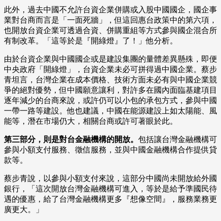
此外，過去中國不允許台資企業併購或入股中國國企，國企事
業對台商而言是「一面死牆」，但這回惠台政策中的第六項，
也開放台資企業可透過合資、併購重組等方式參與國企混合所
有制改革。「這等於是『開綠燈』了！」他分析。
由於台資企業與中國國企或是建設集團的量體差異懸殊，即便
中央政府「開綠燈」，台資企業未必可拼得過中國企業。蔡步
青坦言，台灣企業在成本價格、技術方面未必有與中國企業競
爭的絕對優勢，但中國願意讓利，對許多在國內面臨基建項目
逐年減少的台商來說，或許仍可以小包的承包方式，參與中國
一帶一路等建設。他也建議，中國在能源建設上如太陽能、風
能等，潛在市場仍大，相關台商或許可著眼於此。
第三部分，則是對台金融機構的開放。
包括讓台灣金融機構可
參與小額支付服務、徵信服務，並與中國金融機構合作提供貸
款等。
蔡步青說，以參與小額支付來說，這部分中國尚未開放給外國
銀行，「這次開放台灣金融機構可進入，等於是給予準國民待
遇的優惠，給了台灣金融機構更多『想像空間』，服務業務更
廣更大。」