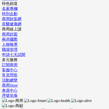
特色頻道
名家專欄
特別企劃
商周財富網
良醫健康網
商周線上讀
商周封面
兩岸國際
人物報導
職場管理
申請七天試閱
多元服務
訂閱商周
客服中心
常見問答
活動總覽
商周Store
會員中心
序號兌換