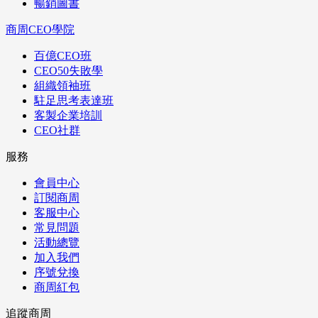
暢銷圖書
商周CEO學院
百億CEO班
CEO50失敗學
組織領袖班
駐足思考表達班
客製企業培訓
CEO社群
服務
會員中心
訂閱商周
客服中心
常見問題
活動總覽
加入我們
序號兌換
商周紅包
追蹤商周