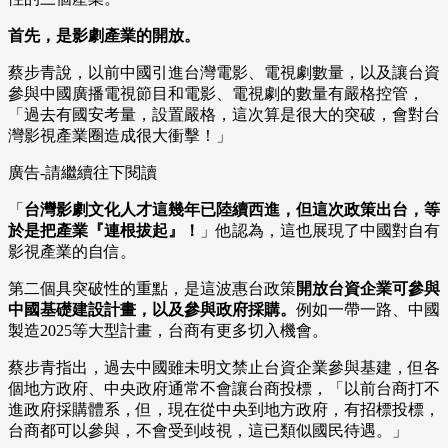
首先，是影劇產業的開放。
蔡步青說，以前中國引進台灣電影、電視劇數量，以及讓台資
參與中國廣播電視節目和電影、電視劇的數量有嚴格控管，
「過去有國安考量，設置嚴格，這次算是很大的突破，會對台
灣影視產業圈造成很大衝擊！」
廣告-請繼續往下閱讀
「
台灣影劇文化人才這幾年已陸續西進，但這次政策出台，等
於是把產業『連根拔起』！
」他認為，這也展現了中國對自有
影視產業的自信。
第二個具突破性的重點，是這波惠台政策
開放台資企業可參與
中國基礎建設計畫，以及參與政府採購。
例如一帶一路、中國
製造2025等大型計畫，台商有更多切入機會。
蔡步青指出，過去中國雖未明文禁止台資企業參與基建，但各
個地方政府、中央政府通常不會讓台商投標，「以前台商打不
進政府採購體系，但，現在從中央到地方政府，有招標投標，
台商都可以參與，不會受到歧視，這已類似國民待遇。」