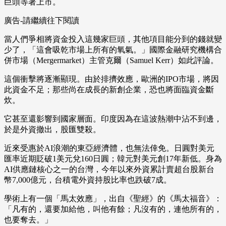
巨頭等著上市。
廣告-請繼續往下閱讀
當人們爭相將資金投入這幾家巨頭，其他項目能分到的錢就變
少了，「這會吸乾市場上所有的氧氣。」國際金融研究機構合
併市場（Mergermarket）主管克爾（Samuel Kerr）如此評論。
這個衝擊將逐漸顯現。由於排擠效應，歐洲的IPO市場，將因
此資金不足；那些尚在成長的新創企業，恐也將面臨資金斷
炊。
它甚至還影響到國家層面。印度因為在這波熱潮中沾不到邊，
於是外資撤出，股匯雙殺。
近來受惠於AI浪潮的東亞經濟體，也無法倖免。日圓對美元
匯率近期貶破1美元兌160日圓；韓元對美元創17年新低。身為
AI供應鏈核心之一的台灣，今年以來外資累計賣超台股新台
幣7,000億元，台積電外資持股比率也跌破7成。
學術上有一個「馬太效應」，出自《聖經》的《馬太福音》：
「凡有的，還要加給他，叫他有餘；凡沒有的，連他所有的，
也要奪去。」