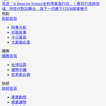
見證「A Heart for Science女科學家進行式」！蔡司打造跨領
域、跨世代對話舞台，為下一代播下STEM探索種子
焦點
焦點首頁
時事分析
封面故事
今日最新
大家都在看
國際
國際首頁
全球話題
趨勢中國
世界新台商
財經
財經首頁
產業動態
商業趨勢