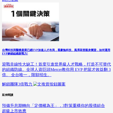
台灣科技與醫療產業已經EVP加速人才布局，看豪勉科技、風澤高管親身實證，如何運用
EVP解鎖組織新戰力!
迎戰非線性大缺工！首度引進世界級人才戰略，打造不可替代
的組織防線。全球人資巨頭Mercer教你用 EVP 把留才效益翻 3
倍。 全台唯一，限額招生。
解鎖團隊3倍戰力
延伸閱讀
預備升息期轉向「定價權為王」，3對策重構你的股債組合
超級上市效應