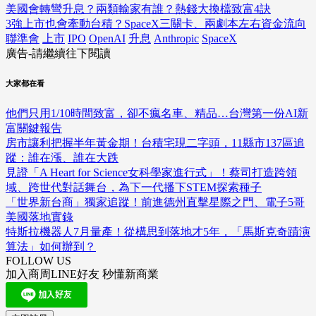
美國會轉彎升息？兩類輸家有誰？熱錢大換檔致富4訣
3強上市也會牽動台積？SpaceX三關卡、兩劇本左右資金流向
聯準會
上市
IPO
OpenAI
升息
Anthropic
SpaceX
廣告-請繼續往下閱讀
大家都在看
他們只用1/10時間致富，卻不瘋名車、精品…台灣第一份AI新
富關鍵報告
房市讓利把握半年黃金期！台積宅現二字頭，11縣市137區追
蹤：誰在漲、誰在大跌
見證「A Heart for Science女科學家進行式」！蔡司打造跨領
域、跨世代對話舞台，為下一代播下STEM探索種子
「世界新台商」獨家追蹤！前進德州直擊星際之門、電子5哥
美國落地實錄
特斯拉機器人7月量產！從構思到落地才5年，「馬斯克奇蹟演
算法」如何辦到？
FOLLOW US
加入商周LINE好友 秒懂新商業