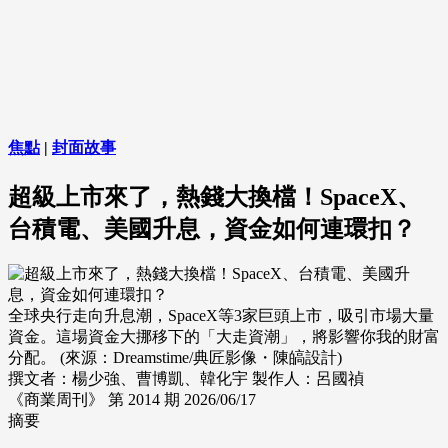
焦點
|
封面故事
超級上市來了，熱錢大換檔！SpaceX、
台積電、美國升息，資金如何連環扣？
全球央行走向升息潮，SpaceX等3家巨頭上市，吸引市場大量
資金。這場資金大挪移下的「大走資潮」，將影響你我的財富
分配。 (來源：Dreamstime/典匠影像・陳皜設計)
撰文者：楊少強、曹博凱、韓化宇
製作人：呂國禎
《商業周刊》 第 2014 期
2026/06/17
摘要