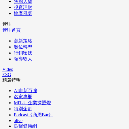
焦點人物
投資理財
地產風雲
管理
管理首頁
創新策略
數位轉型
行銷密技
領導馭人
Video
ESG
精選特輯
AI創新百強
名家專欄
MIT-U 企業探照燈
特別企劃
Podcast《商周Bar》
alive
良醫健康網