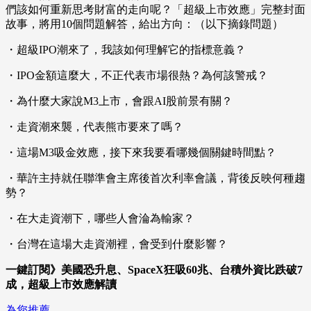
們該如何重新思考財富的走向呢？「超級上市效應」完整封面
故事，將用10個問題解答，給出方向：（以下摘錄問題）
・超級IPO潮來了，我該如何理解它的指標意義？
・IPO金額這麼大，不正代表市場很熱？為何該警戒？
・為什麼大家說M3上市，會跟AI股前景有關？
・走資潮來襲，代表熊市要來了嗎？
・這場M3吸金效應，接下來我要看哪幾個關鍵時間點？
・華許主持就任聯準會主席後首次利率會議，背後反映何種趨
勢？
・在大走資潮下，哪些人會淪為輸家？
・台灣在這場大走資潮裡，會受到什麼影響？
一鍵訂閱》美國恐升息、SpaceX狂吸60兆、台積外資比跌破7
成，超級上市效應解讀
為您推薦