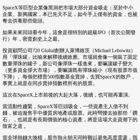
SpaceX等巨型企業像黑洞把市場大部分資金吸走；至於中小
企業、新興國家，本已先天不足，如今手上僅有的資金，也被
奪去供養那些龍頭。
如果未來回頭看今年，這會是很特別的超級IPO（首次公開發
行）年，密度創史上之最。
投資顧問公司720 Global創辦人萊博維茨（Michael Lebowitz）
用「彈珠罐」比喻來解釋後續效應。市場就會像一個裝了固定
數量彈珠的罐子，新公司像彈珠一樣進來，要嘛讓罐子變大
（更多資金撐大市場），要嘛讓既有彈珠縮小（現有股票市值
下降）。每個把標普500指數基金賣掉，去買SpaceX的散戶，
事實上就是在同步賣掉指數裡所有的股票。
這次在SpaceX上市前後的大起大落，後續，也可能再重演。
當流動性趨緊，SpaceX等巨頭吸金，一些資產主人借不到
錢，被迫拋售手中優質房地產或股票。此時彎腰去撿那些「鑽
石」，也就是有長期價值的核心資產，將是這場大走資潮下的
致富之道 。
當全球熱錢大換檔，股市熱火朝天同時難以避免高度震盪，我