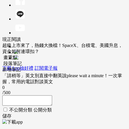
現正閱讀
超級上市來了，熱錢大換檔！SpaceX、台積電、美國升息，
資金如何連環扣？
畫重點
段落筆記
下載App抽好禮
訂閱電子報
新增筆記
「請稍等」英文別直接中翻英說please wait a minute！一次掌
握，常用的電話對談英文
0
/500
不公開分類
公開分類
儲存