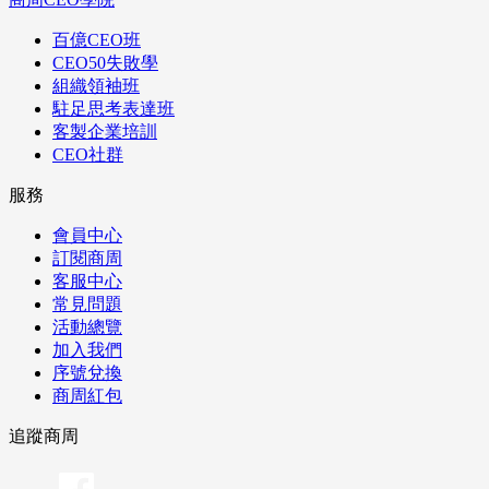
百億CEO班
CEO50失敗學
組織領袖班
駐足思考表達班
客製企業培訓
CEO社群
服務
會員中心
訂閱商周
客服中心
常見問題
活動總覽
加入我們
序號兌換
商周紅包
追蹤商周