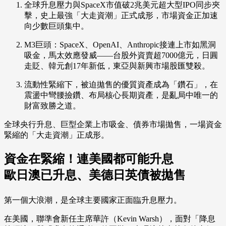
全球升息壓力與SpaceX市值破2兆美元超大型IPO同步夾
擊，史上最強「大走資潮」正式成形，市場資金正加速
向少數巨頭集中。
M3巨頭：SpaceX、OpenAI、Anthropic接連上市如黑洞
吸金，馬太效應發威——台股外資賣超7000億元，日圓
走貶、韓元創17年新低，東亞與新興市場股匯雙殺。
流動性緊縮下，被迫拋售的優質資產成為「鑽石」，在
震盪中彎腰撿鑽、布局核心長期資產，是亂局中唯一的
財富致勝之道。
全球央行升息、巨型企業上市吸金、債券市場拋售，一場資金
緊縮的「大走資潮」正成形。
資金在緊縮！連美國都可能升息
歐日澳已升息、美德日英債被拋售
第一個大浪潮，是全球主要國家正面臨升息壓力。
在美國，聯準會新任主席華許（Kevin Warsh），面對「降息