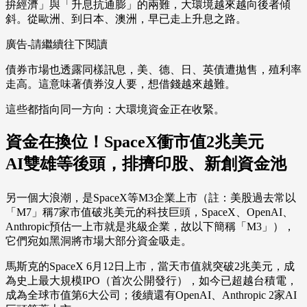
拚經濟」與「升息抗通膨」的兩難，大環境越來越向後者傾
斜。從歐洲、到日本、澳洲，早已走上升息之路。
廣告-請繼續往下閱讀
債券市場也透露同樣訊息，美、德、日、英債遭拋售，殖利率
走高。這意味著債券沒人要，想借錢越來越難。
這些都指向同一方向：大環境資金正在收緊。
資金在換位！SpaceX衝市值2兆美元
AI雙雄等後頭，排擠印股、新創資金池
另一個大浪潮，是SpaceX等M3企業上市（註：美股過去常以
「M7」稱7家市值破兆美元的科技巨頭，SpaceX、OpenAI、
Anthropic預估一上市就是兆級企業，故以下簡稱「M3」），
它們宛如黑洞將市場大部分資金吸走。
馬斯克的SpaceX 6月12日上市，當天市值就突破2兆美元，成
為史上最大規模IPO（首次公開發行），如今已超越台積電，
成為全球市值第6大公司；後續還有OpenAI、Anthropic 2家AI