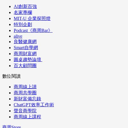
AI創新百強
名家專欄
MIT-U 企業探照燈
特別企劃
Podcast《商周Bar》
alive
良醫健康網
Smart自學網
商周財富網
圓桌趨勢論壇
百大顧問團
數位閱讀
商周線上讀
商周共學圈
新財富備忘錄
ChatGPT效率工作術
聲音商學院
商周線上課程
商周Store