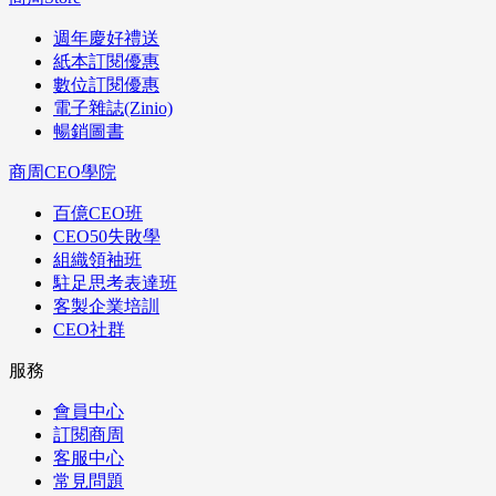
週年慶好禮送
紙本訂閱優惠
數位訂閱優惠
電子雜誌(Zinio)
暢銷圖書
商周CEO學院
百億CEO班
CEO50失敗學
組織領袖班
駐足思考表達班
客製企業培訓
CEO社群
服務
會員中心
訂閱商周
客服中心
常見問題