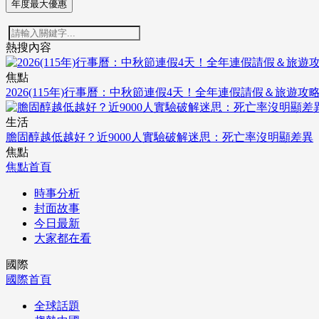
年度最大優惠
熱搜內容
焦點
2026(115年)行事曆：中秋節連假4天！全年連假請假＆旅遊攻
生活
膽固醇越低越好？近9000人實驗破解迷思：死亡率沒明顯差異
焦點
焦點首頁
時事分析
封面故事
今日最新
大家都在看
國際
國際首頁
全球話題