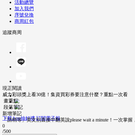
活動總覽
加入我們
序號兌換
商周紅包
追蹤商周
現正閱讀
威力彩頭獎上看30億！集資買彩券要注意什麼？重點一次看
畫重點
段落筆記
新增筆記
下載App抽好禮
訂閱電子報
「請稍等」英文別直接中翻英說please wait a minute！一
0
/500