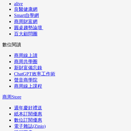
alive
良醫健康網
Smart自學網
商周財富網
圓桌趨勢論壇
百大顧問團
數位閱讀
商周線上讀
商周共學圈
新財富備忘錄
ChatGPT效率工作術
聲音商學院
商周線上課程
商周Store
週年慶好禮送
紙本訂閱優惠
數位訂閱優惠
電子雜誌(Zinio)