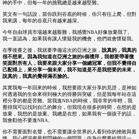
神的手中，但每一年的挑戰總是越來越堅難。
英文有一句話說，當你跌到谷底的時候，你只有往上爬，但對
我來講，每年的谷底只有越來越深。
今年自由球員市場越來越艱難，我感覺NBA好像放棄我了。
我一直認為，如果我有讓人懷疑我的機會，他們就會懷疑我。
在季後賽之後，我就要準備這次的亞洲之旅，
說真的，我真的
很不想來。因為我知道在亞洲之旅的6個禮拜，我都要帶著微
笑面對所有人，我要來跟大家分享一個總冠軍，但我不覺得自
己配得上，來分享一個未來，我不知道是不是我想要的未來，
說真的，我真的覺得滿丟臉的。
其實我每一年回來的時候，我想要跟大家分享的見證，是神如
何透過我的生命來得到極大的得勝與突破，但是我每年站在這
裡分享的都是苦難。當我進NBA的時候，我非常的年輕，我
覺得我可以找到自己的舞台，但我現在很多的時間，在想的是
放棄，我想的是放棄。我總是在想，如果我有一個孩子的話，
我會勸他不要進NBA。
你不需要面對名聲，也不需要讓全世界的人看到你的挫敗與羞
愧。我心裡深處最想問神的一個問題：你為什麼要給我這一