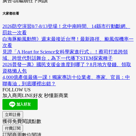
廣告-請繼續往下閱讀
大家都在看
2026防空演習8/7-8/13登場！北中南時間、14縣市行動斷網、
罰款一次看
白海豚颱風動態》週末最接近台灣！最新路徑、颱風假機率一
次看
見證「A Heart for Science女科學家進行式」！蔡司打造跨領
域、跨世代對話舞台，為下一代播下STEM探索種子
2026普發一萬》國民支援金進度到哪了？8月地方發錢、領取
資格懶人包
4,000億產值最痛一課！獨家專訪十位業者、專家、官員：中
聯毒油，到底哪裡出錯？
FOLLOW US
加入商周LINE好友 秒懂新商業
立即註冊
獲得免費閱讀點數
付費訂閱
訂閱商周數位閱讀