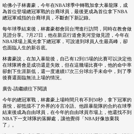
哈佛小子林書豪，今年在NBA球季中轉戰加拿大暴龍隊，成
為首位登場總冠軍戰的台裔球員，最後更成為首位拿下NBA
總冠軍戒指的台裔球員，不斷創下新記錄。
每年球季結束後，林書豪都會回台灣進行訪問，同時在教會做
見證分享。7月27日，他在新店
行道會美河堂
做見證，今年在
NBA球場上風光拿下總冠軍，可說達到球員人生最高峰，卻
也面臨人生的新谷底。
林書豪說，在加入暴龍後，自己有12到15場的比賽可以決定他
在球隊將會是成功還是失敗，但在這幾場比賽中，他的命中率
卻創下生涯新低，還一度連續17次三分球出手未命中，到了季
後賽還面臨無法上場的情況。
廣告-請繼續往下閱讀
今年的總冠軍戰，林書豪上場時間只有不到50秒，拿下冠軍的
喜悅，卻抵擋不了外界的冷言冷語。他跟暴龍隊的合約在球季
結束後成為自由球員，在今年的自由球員市場上，他還找不到
NBA下一支球隊的落腳處，讓他覺得「NBA好像放棄我
了」。