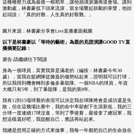
這種種壓力成為最後一根稻草，讓他崩潰淚灑佈道會場。講到
激動處，林書豪低下頭來流淚，當全場響起鼓勵的掌聲，他抬
起頭說：「真的好難，人生真的好艱難。」
圖片來源：林書豪分享會Live直播畫面截圖
以下是林書豪以「等待的藝術」為題的見證演講
GOOD TV直
播
摘要記錄：
廣告-請繼續往下閱讀
身為一個球員，其實我算是滿老的（編按：林書豪今年30
歲），當我在籃網隊從膝蓋的傷勢站起來，證明我可以打球，
所以我得到機會轉到多倫多暴龍隊。一個NBA的球員，年資
大概只有5年，到了暴龍隊，是我的第8年。
我有12到15場球賽的表現可以決定我在球隊將會是成功還是失
敗，但在這幾場比賽中，我的命中率卻創下生涯新低，我的三
分球一度連續17球沒進，等到了季後賽，最後拿了總冠軍，我
想這樣還好吧，我提醒自己，應該再站起來。
我總是想用正確的方式來做事，我每一年都把自己的生命放在