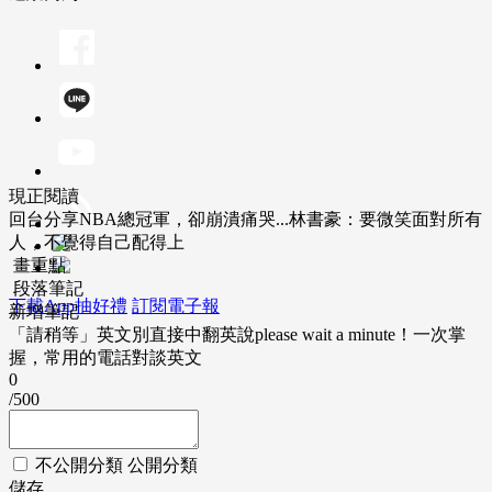
現正閱讀
回台分享NBA總冠軍，卻崩潰痛哭...林書豪：要微笑面對所有
人，不覺得自己配得上
畫重點
段落筆記
下載App抽好禮
訂閱電子報
新增筆記
「請稍等」英文別直接中翻英說please wait a minute！一次掌
握，常用的電話對談英文
0
/500
不公開分類
公開分類
儲存