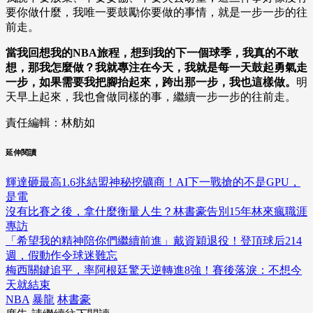
要你做什麼，我唯一要鼓勵你要做的事情，就是一步一步的往
前走。
當我回想我的NBA旅程，想到我的下一個球季，我真的不敢
想，那我怎麼做？我就專注在今天，我就是每一天鼓起勇氣走
一步，如果需要我把腳抬起來，跨出那一步，我也這樣做。
明
天早上起來，我也會做同樣的事，繼續一步一步的往前走。
責任編輯：林舫如
延伸閱讀
輝達砸最高1.6兆結盟神秘挖礦商！AI下一戰搶的不是GPU，
是電
沒有比賽之後，拿什麼衡量人生？林書豪告別15年林來瘋職涯
專訪
「希望我的精神陪你們繼續前進」戴資穎退役！登頂球后214
週，假動作令球迷難忘
梅西關鍵追平，率阿根廷驚天逆轉進8強！賽後落淚：不想今
天就結束
NBA
暴龍
林書豪