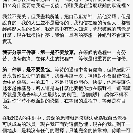
切？為什麼要給我這一切後，卻讓我處在這麼艱難的狀況裡？
我並不完美，但我盡我所能，把自己獻給神，給他榮耀，但是
說真的，我的人生並不是最慘的，我相信在座的每個人，都曾
經經歷人生的低谷。我們當中有些人知道，夢想破滅的感覺是
什麼，現在我很怕作夢，我怕一旦有的夢想，神絕對不會讓它
實現
我要分享三件事，第一是不要放棄。
在等候的過程中，有勞
苦、也有傷痛。在你人生的旅程中，等候是很重要的一部份。
第二件事，是不要妥協。
等待的過程中會有傷痛，但神絕對不
會浪費你生命中的傷痛，我要再說一次，神絕對不會浪費你生
命中的傷痛。神的工作，不是只讓你開心、快樂，他是要讓你
越來越像基督，所以這是為什麼他要把你放在曠野裡，這個曠
野就是我過去8年人生最貼切的寫照。這個曠野，讓你不得不
面對你平時不敢面對的恐懼，在等候的過程中，等候是有目
的。
在我NBA的生涯中，最深的恐懼就是沒辦法成爲我自己覺得
可以成為的球員，現在我正面對這個恐懼，現在的我走到了一
個地步，是我沒有任何的選擇，只能完全的依靠神。你唯一可