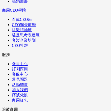
暢銷圖書
商周CEO學院
百億CEO班
CEO50失敗學
組織領袖班
駐足思考表達班
客製企業培訓
CEO社群
服務
會員中心
訂閱商周
客服中心
常見問題
活動總覽
加入我們
序號兌換
商周紅包
追蹤商周