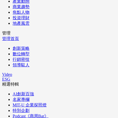
產業動態
商業趨勢
焦點人物
投資理財
地產風雲
管理
管理首頁
創新策略
數位轉型
行銷密技
領導馭人
Video
ESG
精選特輯
AI創新百強
名家專欄
MIT-U 企業探照燈
特別企劃
Podcast《商周Bar》