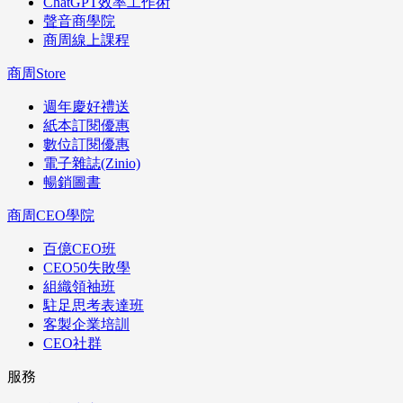
ChatGPT效率工作術
聲音商學院
商周線上課程
商周Store
週年慶好禮送
紙本訂閱優惠
數位訂閱優惠
電子雜誌(Zinio)
暢銷圖書
商周CEO學院
百億CEO班
CEO50失敗學
組織領袖班
駐足思考表達班
客製企業培訓
CEO社群
服務