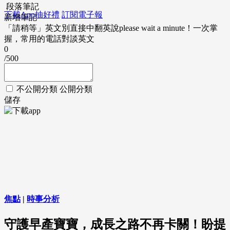
段落筆記
下載App抽好禮
訂閱電子報
新增筆記
「請稍等」英文別直接中翻英說please wait a minute！一次掌
握，常用的電話對談英文
0
/500
不公開分類
公開分類
儲存
焦點
|
時事分析
守護早產寶寶，成長之路不再卡關！盼提