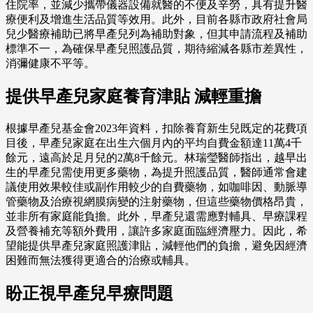
住院率，並減少攜帶儀器設備就醫的不便及辛勞，具有提升醫
療便利及增進生活品質等效用。此外，目前各縣市政府社會局
兒少醫療補助已將早產兒列為補助對象，但其申請流程及補助
標準不一，為確保早產兒照護品質，期待縮減各縣市差異性，
消彌健康不平等。
提供早產兒家庭養育津貼 減輕重擔
根據早產兒基金會2023年資料，扣除養育新生兒既定的花費項
目後，早產兒家庭在出生六個月內的平均自費金額達11萬4千
餘元，遠高於足月兒的2萬8千餘元。林瑞瑩醫師指出，越早出
生的早產兒需使用更多藥物，為提升照護品質，醫師通常會建
議使用效果較佳或副作用較少的自費藥物，如咖啡因、動脈導
管藥物及治療視網膜病變的注射藥物，但這些藥物價格昂貴，
並非所有家庭能負擔。此外，早產兒還需應對輔具、早療課程
及營養補充等額外費用，讓許多家庭面臨經濟壓力。因此，希
望能提供早產兒家庭照護津貼，減輕他們的負擔，避免因經濟
困難而無法獲得更適合的治療或輔具。
盼正視早產兒早療問題