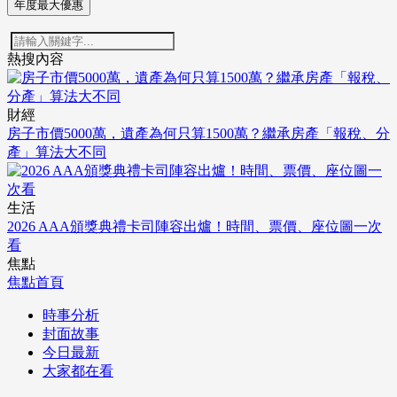
年度最大優惠
熱搜內容
財經
房子市價5000萬，遺產為何只算1500萬？繼承房產「報稅、分
產」算法大不同
生活
2026 AAA頒獎典禮卡司陣容出爐！時間、票價、座位圖一次
看
焦點
焦點首頁
時事分析
封面故事
今日最新
大家都在看