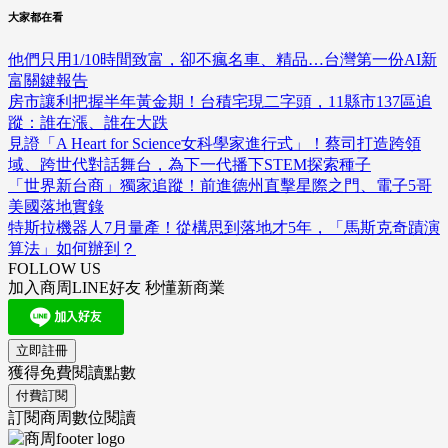
大家都在看
他們只用1/10時間致富，卻不瘋名車、精品…台灣第一份AI新
富關鍵報告
房市讓利把握半年黃金期！台積宅現二字頭，11縣市137區追
蹤：誰在漲、誰在大跌
見證「A Heart for Science女科學家進行式」！蔡司打造跨領
域、跨世代對話舞台，為下一代播下STEM探索種子
「世界新台商」獨家追蹤！前進德州直擊星際之門、電子5哥
美國落地實錄
特斯拉機器人7月量產！從構思到落地才5年，「馬斯克奇蹟演
算法」如何辦到？
FOLLOW US
加入商周LINE好友 秒懂新商業
立即註冊
獲得免費閱讀點數
付費訂閱
訂閱商周數位閱讀