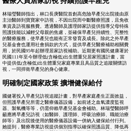
醫療人員居家訪視 持續照護早產兒
林瑞瑩醫師指出，林口長庚醫院首創高危險早產兒出院後由原
主治醫師到寶寶家中訪視，不因出院而中斷醫療照護，且免收
車資及訪視服務費。透過醫師及護理師家訪提供指導父母特殊
照護技能以減輕父母親的焦慮，並確保早產兒持續性、完整性
的醫療服務，使早產兒也能有正常發育及成長。除此之外早產
兒基金會也運用社會捐款的方式，提供早產兒醫療補助相關費
用，於民國95年起辦理居家訪視補助。近期更有國民健康署於
民國111年至今辦理低(含極低)出生體重兒居家照護計畫，當
中提供低(含極低)出生體重兒家庭專業且具品質之追蹤關懷訪
視，一同捍衛早產兒的身心健康。
明確制定國家政策 擴增健保給付
國健署投入早產兒訪視追蹤計畫，對早產家庭產生正面效益，
但照護早產兒所需之醫療儀器設備，如前述之血氧濃度監視
器、製氧機等等，仍需仰賴早產兒基金會補助。林瑞瑩醫師呼
籲應將早產兒訪視（如醫師、護理師、呼吸治療師、職能治療
師等）及出院後使用的醫療儀器設備一併納入健保給付行列。
她提到，醫療專業訪視提供個別指導以確保照護品質、降低再