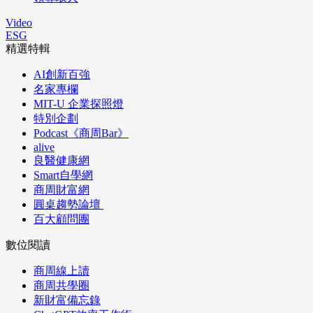
Video
ESG
精選特輯
AI創新百強
名家專欄
MIT-U 企業探照燈
特別企劃
Podcast《商周Bar》
alive
良醫健康網
Smart自學網
商周財富網
圓桌趨勢論壇
百大顧問團
數位閱讀
商周線上讀
商周共學圈
新財富備忘錄