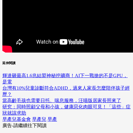
延伸閱讀
輝達砸最高1.6兆結盟神秘挖礦商！AI下一戰搶的不是GPU，
是電
台灣有10%兒童診斷符合ADHD，過來人家長怎麼陪伴孩子經
歷？
當高齡毛孩也需要日托、喘息服務，汪喵版居家長照來了
研究：同時照顧父母和小孩，健康惡化肉眼可見！「這些」症
狀就該求助
早產兒基金會
早產兒
早產
廣告-請繼續往下閱讀