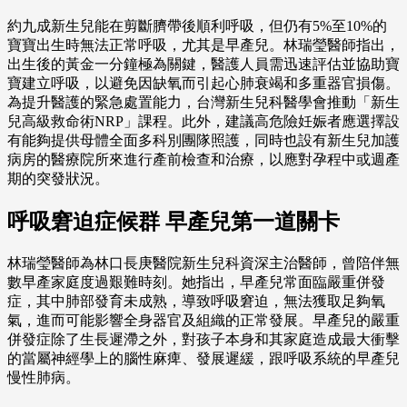
約九成新生兒能在剪斷臍帶後順利呼吸，但仍有5%至10%的
寶寶出生時無法正常呼吸，尤其是早產兒。林瑞瑩醫師指出，
出生後的黃金一分鐘極為關鍵，醫護人員需迅速評估並協助寶
寶建立呼吸，以避免因缺氧而引起心肺衰竭和多重器官損傷。
為提升醫護的緊急處置能力，台灣新生兒科醫學會推動「新生
兒高級救命術NRP」課程。此外，建議高危險妊娠者應選擇設
有能夠提供母體全面多科別團隊照護，同時也設有新生兒加護
病房的醫療院所來進行產前檢查和治療，以應對孕程中或週產
期的突發狀況。
呼吸窘迫症候群 早產兒第一道關卡
林瑞瑩醫師為林口長庚醫院新生兒科資深主治醫師，曾陪伴無
數早產家庭度過艱難時刻。她指出，早產兒常面臨嚴重併發
症，其中肺部發育未成熟，導致呼吸窘迫，無法獲取足夠氧
氣，進而可能影響全身器官及組織的正常發展。早產兒的嚴重
併發症除了生長遲滯之外，對孩子本身和其家庭造成最大衝擊
的當屬神經學上的腦性麻痺、發展遲緩，跟呼吸系統的早產兒
慢性肺病。