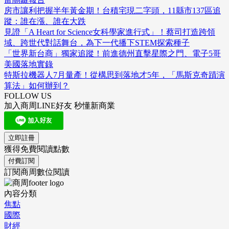
房市讓利把握半年黃金期！台積宅現二字頭，11縣市137區追
蹤：誰在漲、誰在大跌
見證「A Heart for Science女科學家進行式」！蔡司打造跨領
域、跨世代對話舞台，為下一代播下STEM探索種子
「世界新台商」獨家追蹤！前進德州直擊星際之門、電子5哥
美國落地實錄
特斯拉機器人7月量產！從構思到落地才5年，「馬斯克奇蹟演
算法」如何辦到？
FOLLOW US
加入商周LINE好友 秒懂新商業
立即註冊
獲得免費閱讀點數
付費訂閱
訂閱商周數位閱讀
內容分類
焦點
國際
財經