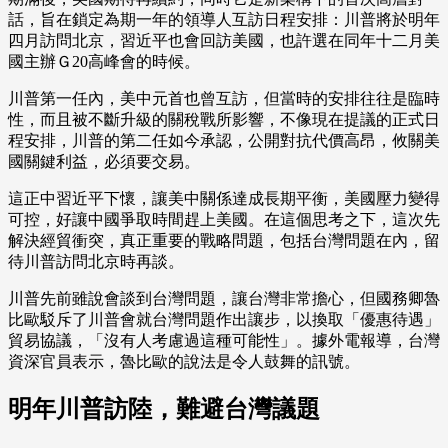
話，旨在鎖定為期一年的領導人互訪日程安排：川普將於明年
四月訪問北京，習近平也會回訪美國，也許選在同年十二月美
國主辦Ｇ20高峰會的時候。
川普第一任內，美中元首也曾互訪，但當時的安排往往是臨時
性，而且被不斷升級的關稅戰所影響，不像現在提議的正式日
程安排，川普的第二任如今承認，公開對抗代價高昂，攸關美
國關鍵利益，必須要交易。
這正中習近平下懷，讓美中關係達成長期平衡，美國壓力變得
可控，好讓中國爭取時間趕上美國。在這個思考之下，這次先
解決經貿衝突，真正重要的戰略問題，包括台灣問題在內，留
待川普訪問北京時再談。
川普先前雖說會談到台灣問題，讓台灣非常擔心，但國務卿魯
比歐駁斥了川普會就台灣問題作出讓步，以換取「優惠待遇」
貿易協議，「沒有人考慮過這種可能性」。據外電報導，台灣
資深官員表示，魯比歐的說法是令人鼓舞的訊號。
明年川普訪陸，難避台灣議題