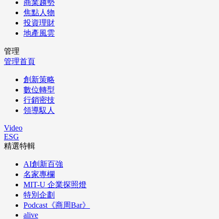
商業趨勢
焦點人物
投資理財
地產風雲
管理
管理首頁
創新策略
數位轉型
行銷密技
領導馭人
Video
ESG
精選特輯
AI創新百強
名家專欄
MIT-U 企業探照燈
特別企劃
Podcast《商周Bar》
alive