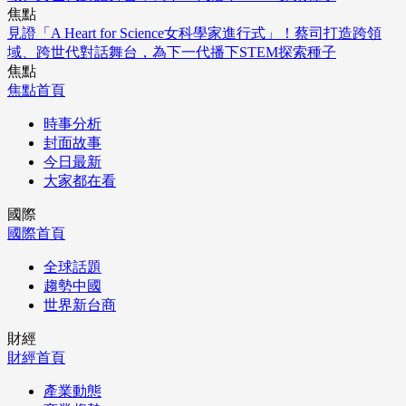
焦點
見證「A Heart for Science女科學家進行式」！蔡司打造跨領
域、跨世代對話舞台，為下一代播下STEM探索種子
焦點
焦點首頁
時事分析
封面故事
今日最新
大家都在看
國際
國際首頁
全球話題
趨勢中國
世界新台商
財經
財經首頁
產業動態