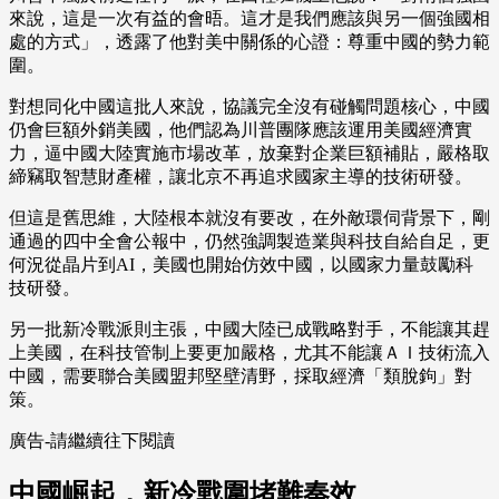
來說，這是一次有益的會晤。這才是我們應該與另一個強國相
處的方式」，透露了他對美中關係的心證：尊重中國的勢力範
圍。
對想同化中國這批人來說，協議完全沒有碰觸問題核心，中國
仍會巨額外銷美國，他們認為川普團隊應該運用美國經濟實
力，逼中國大陸實施市場改革，放棄對企業巨額補貼，嚴格取
締竊取智慧財產權，讓北京不再追求國家主導的技術研發。
但這是舊思維，大陸根本就沒有要改，在外敵環伺背景下，剛
通過的四中全會公報中，仍然強調製造業與科技自給自足，更
何況從晶片到AI，美國也開始仿效中國，以國家力量鼓勵科
技研發。
另一批新冷戰派則主張，中國大陸已成戰略對手，不能讓其趕
上美國，在科技管制上要更加嚴格，尤其不能讓ＡＩ技術流入
中國，需要聯合美國盟邦堅壁清野，採取經濟「類脫鉤」對
策。
廣告-請繼續往下閱讀
中國崛起，新冷戰圍堵難奏效