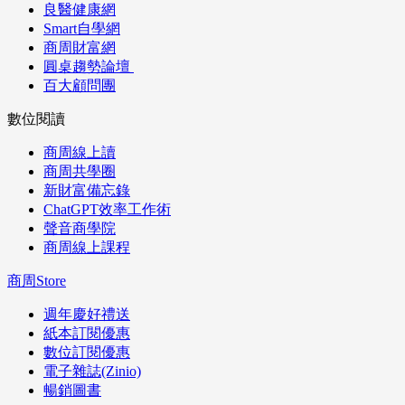
良醫健康網
Smart自學網
商周財富網
圓桌趨勢論壇
百大顧問團
數位閱讀
商周線上讀
商周共學圈
新財富備忘錄
ChatGPT效率工作術
聲音商學院
商周線上課程
商周Store
週年慶好禮送
紙本訂閱優惠
數位訂閱優惠
電子雜誌(Zinio)
暢銷圖書