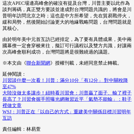
這次APEC場邊高峰會的確沒有提及台灣，川普主要以此作為
談判籌碼，真正雙方要談並達成對台灣問題共識的，將會是川
普明年訪問北京之時；這也是中方所希望，先在貿易戰停火，
緩和局勢，然後開始討論更大的地緣戰略問題，台灣問題就是
其核心。
由於明年美中元首互訪已經排定，為了要有具體成果，美中兩
國幕僚一定會穿梭來往，擬訂可行議程以及雙方共識，好讓兩
次高峰會順利成功，台灣問題將是很難繞過的議題。
※本文由《
聯合新聞網
》授權刊載，未經同意禁止轉載。
延伸閱讀：
川習談什麼一次看！川普：滿分10分「有12分」 對中關稅降
至47%
大陸沒做太多讓步！紐時看川習會：川普贏了面子、輸了裡子
長高了？川習會握手照曝光網揪習近平「氣勢不能輸」：鞋子
裡做文章
WSJ：川普正在「以自己的方式」重建美中關係目標川習明年
互訪
責任編輯：林易萱