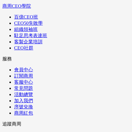
商周CEO學院
百億CEO班
CEO50失敗學
組織領袖班
駐足思考表達班
客製企業培訓
CEO社群
服務
會員中心
訂閱商周
客服中心
常見問題
活動總覽
加入我們
序號兌換
商周紅包
追蹤商周