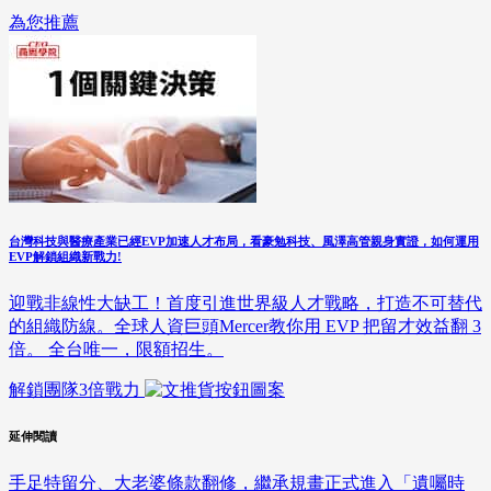
為您推薦
台灣科技與醫療產業已經EVP加速人才布局，看豪勉科技、風澤高管親身實證，如何運用
EVP解鎖組織新戰力!
迎戰非線性大缺工！首度引進世界級人才戰略，打造不可替代
的組織防線。全球人資巨頭Mercer教你用 EVP 把留才效益翻 3
倍。 全台唯一，限額招生。
解鎖團隊3倍戰力
延伸閱讀
手足特留分、大老婆條款翻修，繼承規畫正式進入「遺囑時