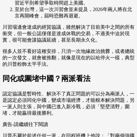
習近平則希望爭取時間趕上美國。
至於台灣，這一次川習會並未提及，2026年兩人將在北
京再開峰會，屆時恐難再迴避。
川習場邊會達成的經貿協議，雖然解決了目前美中之間的所有
衝突，但一般公認僅僅是達成休戰的交易，不過美中迫於現
實，很可能會讓協議延續，甚至長期永久化。
很多人並不看好這種安排，只消一次地緣政治挑釁，或者總統
的一次發文，就會被推翻，就像是現在的以哈停火一樣，典型
的川普粉飾太平手法。
同化或圍堵中國？兩派看法
認定協議是暫時性、解決不了真正問題的可以分為兩派人，一
是認定必須同化中國，變成市場經濟，才能根本解決問題，另
一派人則主張，與中國已進入新冷戰，必須「堅壁清野」圍
堵，才能贏得最後勝利。
廣告-請繼續往下閱讀
川普不屬於前述任何一派，在回程班機上他說：「對兩個強國