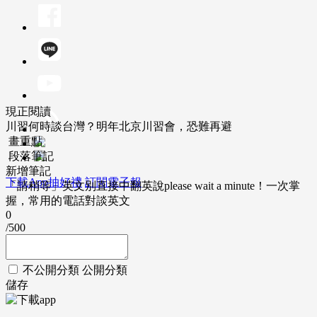
現正閱讀
川習何時談台灣？明年北京川習會，恐難再避
畫重點
段落筆記
新增筆記
下載App抽好禮
訂閱電子報
「請稍等」英文別直接中翻英說please wait a minute！一次掌
握，常用的電話對談英文
0
/500
不公開分類
公開分類
儲存