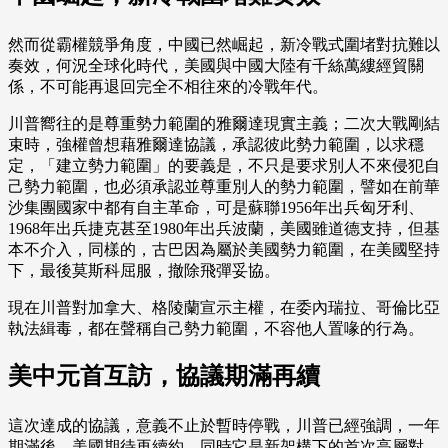
然而從霸權競爭角度，中國已然崛起，新冷戰式圍堵對抗難以
奏效，何況全球化時代，美國與中國大陸有千絲萬縷經貿關
係，不可能再退回完全不相往來的冷戰年代。
川普嚮往的是尊重勢力範圍的雅爾達現實主義；二次大戰剛結
束時，強權曾想藉雅爾達協議，承認彼此勢力範圍，以求穩
定，「建立勢力範圍」的要義是，不只是要求別人不來侵犯自
己勢力範圍，也必須承認並尊重別人的勢力範圍，譬如在前華
沙集團國家中都有自主革命，可是蘇聯1956年出兵匈牙利、
1968年出兵捷克甚至1980年出兵波蘭，美國雖道德支持，但基
本不介入，同樣的，古巴因為屬於美國勢力範圍，在美國堅持
下，最後莫斯科屈服，撤除飛彈妥協。
現在川普對加拿大、格陵蘭宣示主權，在委內瑞拉、哥倫比亞
執法緝毒，都在聲稱自己勢力範圍，不容他人置喙的行為。
美中元首互訪，協議期滿再續
這次達成的協議，意義不止於暫時停戰，川普已經強調，一年
期滿後，美國期待再續約，同時它是新架構下的首次高層對