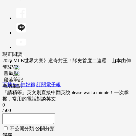
現正閱讀
2025 MLB世界大賽》道奇封王！隊史首度二連霸，山本由伸
奪MVP
畫重點
段落筆記
下載App抽好禮
訂閱電子報
新增筆記
「請稍等」英文別直接中翻英說please wait a minute！一次掌
握，常用的電話對談英文
0
/500
不公開分類
公開分類
儲存