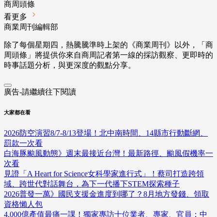
商周頭條
看更多
商業周刊編輯部
除了每個星期四，熱騰騰準時上架的《商業周刊》以外，「商
周頭條」將提供你來自商周記者第一線的採訪觀察、
更即時的
時事話題分析，與更深度的觀點分享。
廣告-請繼續往下閱讀
大家都在看
2026防空演習8/7-8/13登場！北中南時間、14縣市行動斷網、
罰款一次看
白海豚颱風動態》週末最接近台灣！最新路徑、颱風假機率一
次看
見證「A Heart for Science女科學家進行式」！蔡司打造跨領
域、跨世代對話舞台，為下一代播下STEM探索種子
2026普發一萬》國民支援金進度到哪了？8月地方發錢、領取
資格懶人包
4,000億產值最痛一課！獨家專訪十位業者、專家、官員：中