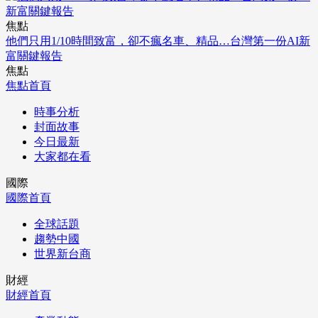
焦點
他們只用1/10時間致富，卻不瘋名車、精品…台灣第一份AI新
富關鍵報告
焦點
焦點首頁
時事分析
封面故事
今日最新
大家都在看
國際
國際首頁
全球話題
趨勢中國
世界新台商
財經
財經首頁