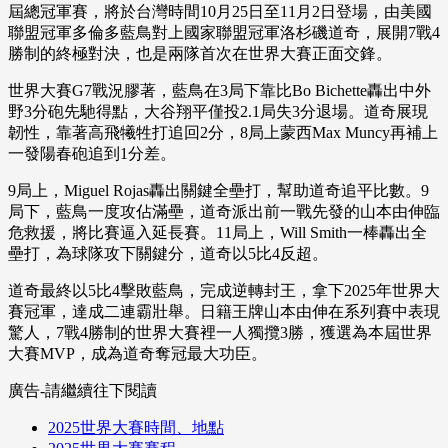
屆總冠軍賽，將於台灣時間10月25日至11月2日登場，由美國
聯盟冠軍多倫多藍鳥對上國家聯盟冠軍洛杉磯道奇，展開7戰4
勝制的終極對決，也是兩隊首次在世界大賽正面交鋒。
世界大賽G7戰況膠著，藍鳥在3局下靠比Bo Bichette轟出中外
野3分砲先馳得點，大谷翔平僅投2.1局失3分退場。道奇展現
韌性，靠著高飛犧牲打追回2分，8局上蒙西Max Muncy再補上
一發陽春砲追到1分差。
9局上，Miguel Rojas轟出關鍵全壘打，幫助道奇追平比數。9
局下，藍鳥一度攻佔滿壘，道奇派出前一戰先發的山本由伸臨
危救援，將比賽逼入延長賽。11局上，Will Smith一棒轟出全
壘打，為球隊攻下關鍵分，道奇以5比4反超。
道奇最終以5比4擊敗藍鳥，完成逆轉封王，拿下2025年世界大
賽冠軍，達成二連霸壯舉。日籍王牌山本由伸在系列賽中表現
驚人，7戰4勝制的世界大賽裡一人獨攬3勝，獲選為本屆世界
大賽MVP，成為道奇奪冠最大功臣。
廣告-請繼續往下閱讀
2025世界大賽時間、地點