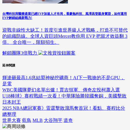
台灣科技與醫療產業已經EVP加速人才布局，看豪勉科技、風澤高管親身實證，如何運用
EVP解鎖組織新戰力!
迎戰非線性大缺工！首度引進世界級人才戰略，打造不可替代
的組織防線。全球人資巨頭Mercer教你用 EVP 把留才效益翻 3
倍。 全台唯一，限額招生。
解鎖團隊3倍戰力
延伸閱讀
輝達砸最高1.6兆結盟神秘挖礦商！AI下一戰搶的不是GPU，
是電
WBC美國隊夢幻名單出爐！賈吉領軍、傳奇左投柯蕭入選
U18棒球》賽程戰績一次看！中華隊險勝韓國奪銅，美國擊敗
日本封王
2025 NBA總冠軍賽》雷霆擊敗溜馬奪首冠！看點、賽程比分
總整理
世界大賽
藍鳥
MLB
大谷翔平
道奇