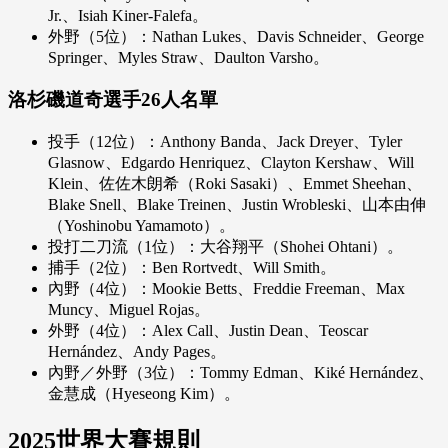
Jr.、Isiah Kiner-Falefa。
外野（5位）：Nathan Lukes、Davis Schneider、George
Springer、Myles Straw、Daulton Varsho。
洛杉磯道奇選手26人名單
投手（12位）：Anthony Banda、Jack Dreyer、Tyler
Glasnow、Edgardo Henriquez、Clayton Kershaw、Will
Klein、佐佐木朗希（Roki Sasaki）、Emmet Sheehan、
Blake Snell、Blake Treinen、Justin Wrobleski、山本由伸
（Yoshinobu Yamamoto）。
投打二刀流（1位）：大谷翔平（Shohei Ohtani）。
捕手（2位）：Ben Rortvedt、Will Smith。
內野（4位）：Mookie Betts、Freddie Freeman、Max
Muncy、Miguel Rojas。
外野（4位）：Alex Call、Justin Dean、Teoscar
Hernández、Andy Pages。
內野／外野（3位）：Tommy Edman、Kiké Hernández、
金慧成（Hyeseong Kim）。
2025世界大賽規則