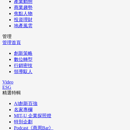
產業動態
商業趨勢
焦點人物
投資理財
地產風雲
管理
管理首頁
創新策略
數位轉型
行銷密技
領導馭人
Video
ESG
精選特輯
AI創新百強
名家專欄
MIT-U 企業探照燈
特別企劃
Podcast《商周Bar》