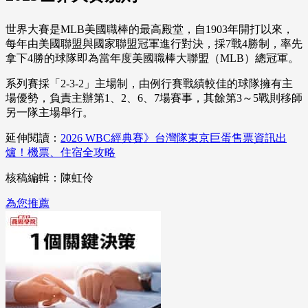
世界大賽是MLB美國職棒的最高殿堂，自1903年開打以來，
每年由美國聯盟與國家聯盟冠軍進行對決，採7戰4勝制，率先
拿下4勝的球隊即為當年度美國職棒大聯盟（MLB）總冠軍。
系列賽採「2-3-2」主場制，由例行賽戰績較佳的球隊擁有主
場優勢，負責主辦第1、2、6、7場賽事，其餘第3～5戰則移師
另一隊主場舉行。
延伸閱讀：
2026 WBC經典賽》台灣隊東京巨蛋售票資訊出
爐！機票、住宿全攻略
核稿編輯：陳虹伶
為您推薦