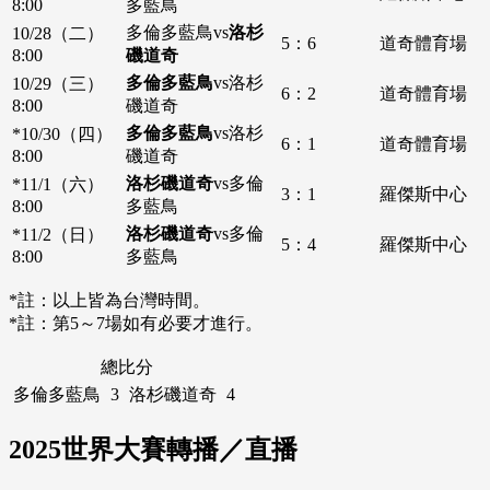
8:00
多藍鳥
多倫多藍鳥vs
洛杉
10/28（二）
5：6
道奇體育場
8:00
磯道奇
多倫多藍鳥
vs洛杉
10/29（三）
6：2
道奇體育場
8:00
磯道奇
多倫多藍鳥
vs洛杉
*10/30（四）
6：1
道奇體育場
8:00
磯道奇
洛杉磯道奇
vs多倫
*11/1（六）
3：1
羅傑斯中心
8:00
多藍鳥
洛杉磯道奇
vs多倫
*11/2（日）
5：4
羅傑斯中心
8:00
多藍鳥
*註：以上皆為台灣時間。
*註：第5～7場如有必要才進行。
總比分
多倫多藍鳥
3
洛杉磯道奇
4
2025世界大賽轉播／直播