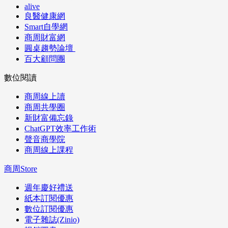
alive
良醫健康網
Smart自學網
商周財富網
圓桌趨勢論壇
百大顧問團
數位閱讀
商周線上讀
商周共學圈
新財富備忘錄
ChatGPT效率工作術
聲音商學院
商周線上課程
商周Store
週年慶好禮送
紙本訂閱優惠
數位訂閱優惠
電子雜誌(Zinio)