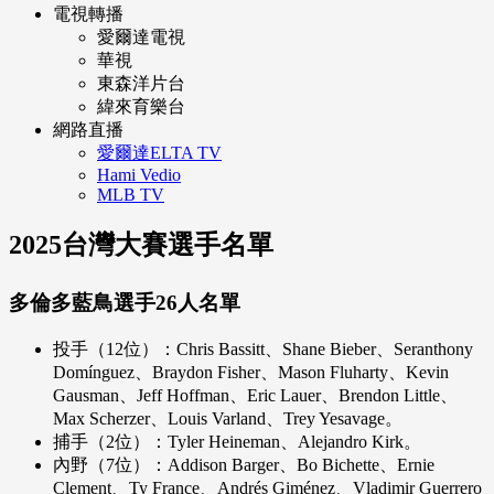
電視轉播
愛爾達電視
華視
東森洋片台
緯來育樂台
網路直播
愛爾達ELTA TV
Hami Vedio
MLB TV
2025台灣大賽選手名單
多倫多藍鳥選手26人名單
投手（12位）：Chris Bassitt、Shane Bieber、Seranthony
Domínguez、Braydon Fisher、Mason Fluharty、Kevin
Gausman、Jeff Hoffman、Eric Lauer、Brendon Little、
Max Scherzer、Louis Varland、Trey Yesavage。
捕手（2位）：Tyler Heineman、Alejandro Kirk。
內野（7位）：Addison Barger、Bo Bichette、Ernie
Clement、Ty France、Andrés Giménez、Vladimir Guerrero