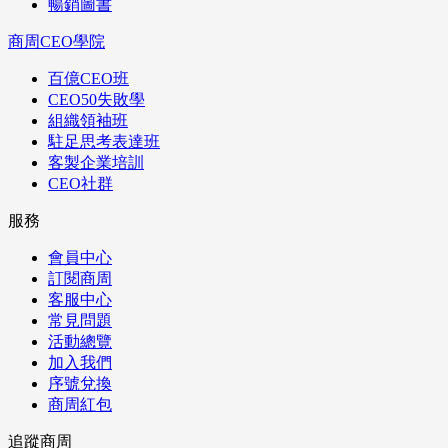
暢銷圖書
商周CEO學院
百億CEO班
CEO50失敗學
組織領袖班
駐足思考表達班
客製企業培訓
CEO社群
服務
會員中心
訂閱商周
客服中心
常見問題
活動總覽
加入我們
序號兌換
商周紅包
追蹤商周