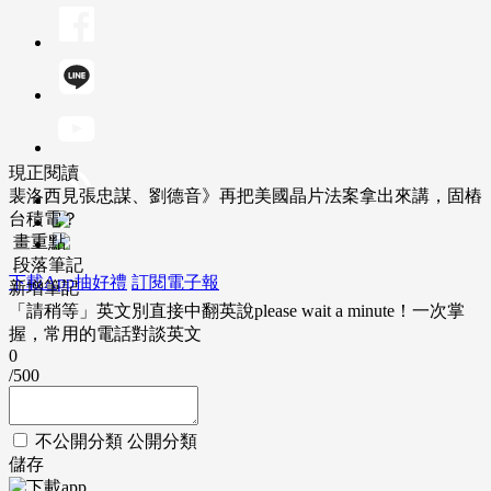
現正閱讀
裴洛西見張忠謀、劉德音》再把美國晶片法案拿出來講，固樁
台積電？
畫重點
段落筆記
下載App抽好禮
訂閱電子報
新增筆記
「請稍等」英文別直接中翻英說please wait a minute！一次掌
握，常用的電話對談英文
0
/500
不公開分類
公開分類
儲存