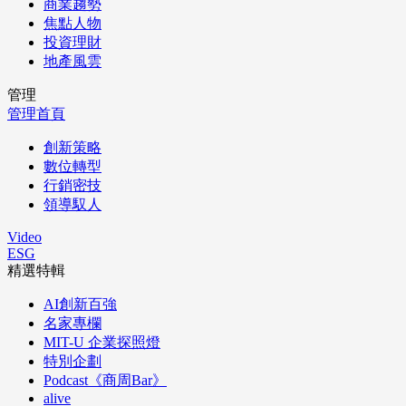
商業趨勢
焦點人物
投資理財
地產風雲
管理
管理首頁
創新策略
數位轉型
行銷密技
領導馭人
Video
ESG
精選特輯
AI創新百強
名家專欄
MIT-U 企業探照燈
特別企劃
Podcast《商周Bar》
alive