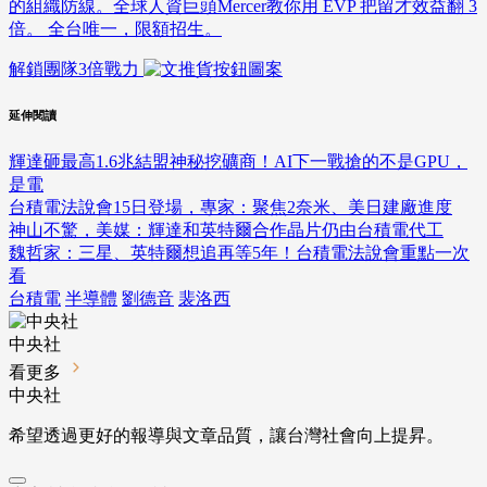
的組織防線。全球人資巨頭Mercer教你用 EVP 把留才效益翻 3
倍。 全台唯一，限額招生。
解鎖團隊3倍戰力
延伸閱讀
輝達砸最高1.6兆結盟神秘挖礦商！AI下一戰搶的不是GPU，
是電
台積電法說會15日登場，專家：聚焦2奈米、美日建廠進度
神山不驚，美媒：輝達和英特爾合作晶片仍由台積電代工
魏哲家：三星、英特爾想追再等5年！台積電法說會重點一次
看
台積電
半導體
劉德音
裴洛西
中央社
看更多
中央社
希望透過更好的報導與文章品質，讓台灣社會向上提昇。