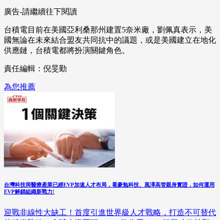
廣告-請繼續往下閱讀
台積電目前在美國亞利桑那州建置5奈米廠，劉佩真表示，美
國無論在未來結合盟友共同抗中的議題，或是美國建立在地化
供應鏈，台積電都將扮演關鍵角色。
責任編輯：倪旻勤
為您推薦
台灣科技與醫療產業已經EVP加速人才布局，看豪勉科技、風澤高管親身實證，如何運用
EVP解鎖組織新戰力!
迎戰非線性大缺工！首度引進世界級人才戰略，打造不可替代