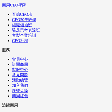
商周CEO學院
百億CEO班
CEO50失敗學
組織領袖班
駐足思考表達班
客製企業培訓
CEO社群
服務
會員中心
訂閱商周
客服中心
常見問題
活動總覽
加入我們
序號兌換
商周紅包
追蹤商周