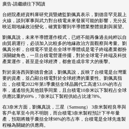
廣告-請繼續往下閱讀
台經院產經資料庫研究員暨總監劉佩真表示，劉德音罕見親上
火線，談到軍事與武力對台積電未來發展可能的影響，充分反
映近期地緣政治變化，確實影響到半導體業整體規劃與展望。
劉佩真說，未來半導體運作模式，已經不能再像過去純粹以自
由貿易運行，必須加入比較多的地緣政治方面觀察與考量。劉
佩真分析，台積電不管是在全球半導體或是電子終端產業都扮
演關鍵角色，一旦台積電營運停擺，對於全球電子終端及科技
產業運作，甚至是全球經濟，都會造成非常大的衝擊。
對於裴洛西與劉德音會談，劉佩真說，反映了台積電是台灣重
要的資產，並凸顯台積電對於全球經濟的重要性。劉佩真指
出，台積電2022年第1季囊括全球晶圓代工高達53.6%的市占
率，遙遙領先其他競爭同業，且台積電10奈米以下製程占全球
供應比重約69%，7奈米以下製程供給占比達78%。
在3奈米方面，劉佩真說，三星（Samsung） 3奈米製程良率與
客戶名單至今尚不明朗，而台積電3奈米製程預計下半年量
產，預期將幾乎囊括全球98%的市占率，台積電是全球先進製
程極為關鍵的供應商。