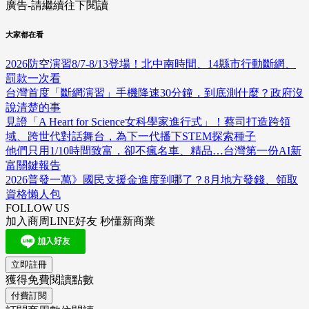
廣告-請繼續往下閱讀
大家都在看
2026防空演習8/7-8/13登場！北中南時間、14縣市行動斷網、
罰款一次看
台灣首度「斷網演習」手機降速30分鐘，到底測什麼？政府沒
說清楚的事
見證「A Heart for Science女科學家進行式」！蔡司打造跨領
域、跨世代對話舞台，為下一代播下STEM探索種子
他們只用1/10時間致富，卻不瘋名車、精品…台灣第一份AI新
富關鍵報告
2026普發一萬》國民支援金進度到哪了？8月地方發錢、領取
資格懶人包
FOLLOW US
加入商周LINE好友 秒懂新商業
立即註冊
獲得免費閱讀點數
付費訂閱