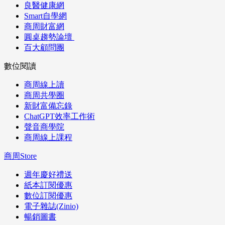
良醫健康網
Smart自學網
商周財富網
圓桌趨勢論壇
百大顧問團
數位閱讀
商周線上讀
商周共學圈
新財富備忘錄
ChatGPT效率工作術
聲音商學院
商周線上課程
商周Store
週年慶好禮送
紙本訂閱優惠
數位訂閱優惠
電子雜誌(Zinio)
暢銷圖書