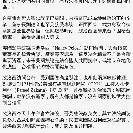
係，這是我們共同的目標，晶片法案真的加速了這個目標的前
進。」
台積電創辦人張忠謀早已提醒，台積電已成為地緣政治下的企
業，董事長劉德音也罕見接受專訪，正面回答：武力奪取台積
電將是全世界皆輸。值此敏感時刻，裴洛西這趟來台「固樁台
積電」，顯得更加耐人尋味。
美國眾議院議長裴洛西（Nancy Pelosi）訪問台灣，與台積電
董事長劉德音會談。產業專家認為，這反映台積電不只是台灣
重要資產，未來美國無論是結合盟友共同抗中，或建立在地化
供應鏈，台積電都將扮演關鍵角色。
裴洛西訪問台灣，受到國際高度關注，也牽動兩岸敏感神經。
劉德音7月31日接受美國有線電視新聞網（CNN）主持人札卡
利亞（Fareed Zakaria）視訊訪問，難得觸及政治議題；劉德音
強調，戰爭沒有贏家，所有人都是輸家，沒有國家能以武力控
制台積電。
裴洛西今天上午拜會立法院、晉見總統蔡英文，與立法院副院
長蔡其昌及朝野黨團總召會談；民進黨團總召柯建銘也證實，
裴洛西還與劉德音會面，雙方談及晶片問題。