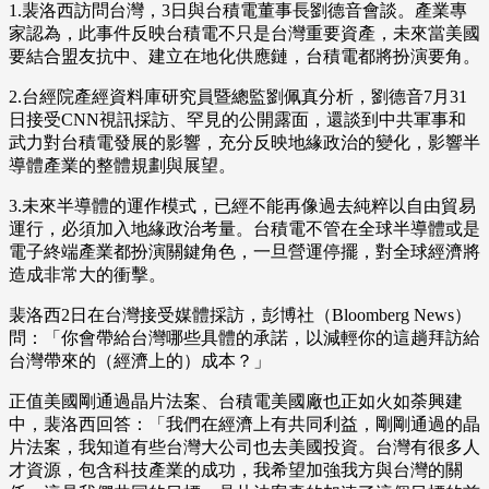
1.裴洛西訪問台灣，3日與台積電董事長劉德音會談。產業專
家認為，此事件反映台積電不只是台灣重要資產，未來當美國
要結合盟友抗中、建立在地化供應鏈，台積電都將扮演要角。
2.台經院產經資料庫研究員暨總監劉佩真分析，劉德音7月31
日接受CNN視訊採訪、罕見的公開露面，還談到中共軍事和
武力對台積電發展的影響，充分反映地緣政治的變化，影響半
導體產業的整體規劃與展望。
3.未來半導體的運作模式，已經不能再像過去純粹以自由貿易
運行，必須加入地緣政治考量。台積電不管在全球半導體或是
電子終端產業都扮演關鍵角色，一旦營運停擺，對全球經濟將
造成非常大的衝擊。
裴洛西2日在台灣接受媒體採訪，彭博社（Bloomberg News）
問：「你會帶給台灣哪些具體的承諾，以減輕你的這趟拜訪給
台灣帶來的（經濟上的）成本？」
正值美國剛通過晶片法案、台積電美國廠也正如火如荼興建
中，裴洛西回答：「我們在經濟上有共同利益，剛剛通過的晶
片法案，我知道有些台灣大公司也去美國投資。台灣有很多人
才資源，包含科技產業的成功，我希望加強我方與台灣的關