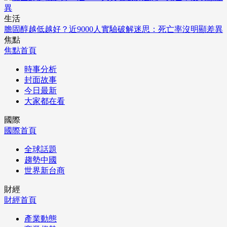
生活
膽固醇越低越好？近9000人實驗破解迷思：死亡率沒明顯差異
焦點
焦點首頁
時事分析
封面故事
今日最新
大家都在看
國際
國際首頁
全球話題
趨勢中國
世界新台商
財經
財經首頁
產業動態