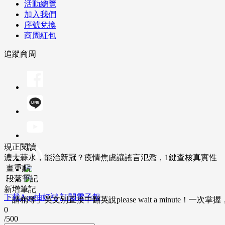
活動總覽
加入我們
序號兌換
商周紅包
追蹤商周
現正閱讀
濃大蒜水，能治新冠？疫情焦慮讓謠言氾濫，1鍵查核真實性
畫重點
段落筆記
新增筆記
下載App抽好禮
訂閱電子報
「請稍等」英文別直接中翻英說please wait a minute！一
0
/500