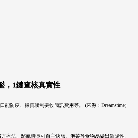
濫，1鍵查核真實性
疫、掃實聯制要收簡訊費用等。 (來源：Dreamstime)
偏方療法、憋氣時長可自主快篩、泡菜等食物易驗出偽陽性。