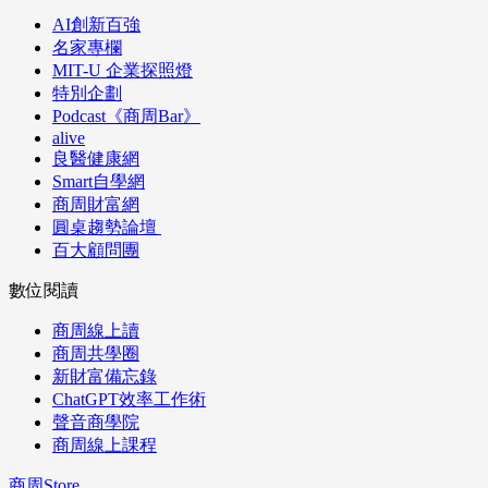
AI創新百強
名家專欄
MIT-U 企業探照燈
特別企劃
Podcast《商周Bar》
alive
良醫健康網
Smart自學網
商周財富網
圓桌趨勢論壇
百大顧問團
數位閱讀
商周線上讀
商周共學圈
新財富備忘錄
ChatGPT效率工作術
聲音商學院
商周線上課程
商周Store