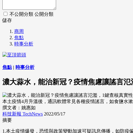
不公開分類
公開分類
儲存
商周
焦點
時事分析
焦點
|
時事分析
濃大蒜水，能治新冠？疫情焦慮讓謠言氾
本土疫情4月升溫後，通訊軟體常見各種疫情謠言，如食鹽水漱口能防
撰文者：姚惠如
科技新報 TechNews
2022/05/17
摘要
1.本土疫情爆發，恐慌與政策變動加速可疑訊息傳播，如防疫