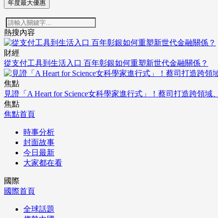
年度最大優惠
熱搜內容
財經
從支付工具到生活入口 百年彰銀如何重塑新世代金融關係？
焦點
見證「A Heart for Science女科學家進行式」！蔡司打
焦點
焦點首頁
時事分析
封面故事
今日最新
大家都在看
國際
國際首頁
全球話題