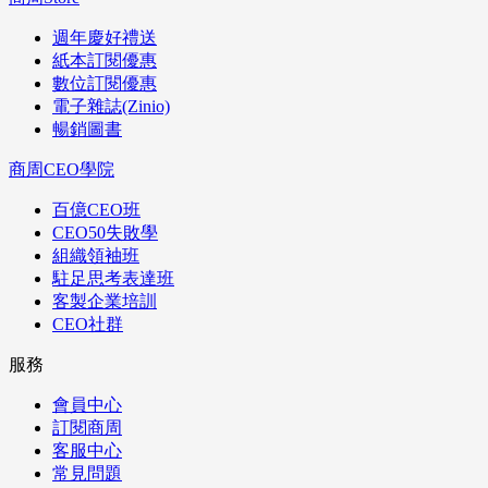
週年慶好禮送
紙本訂閱優惠
數位訂閱優惠
電子雜誌(Zinio)
暢銷圖書
商周CEO學院
百億CEO班
CEO50失敗學
組織領袖班
駐足思考表達班
客製企業培訓
CEO社群
服務
會員中心
訂閱商周
客服中心
常見問題