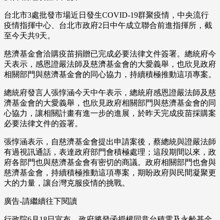
台北市3處批發市場近日發生COVID-19群聚疫情，中央流行
疫情指揮中心、台北市政府2日中午成立聯合前進指揮所，截
至今天共9天。
慈濟基金會洽購疫苗捐贈已完成必要法律文件簽署。總統府今
天表示，感恩證嚴法師及慈濟基金會的大愛義舉，也欣見政府
相關部門與慈濟基金會的同心協力，持續積極推動這項專案。
總統府發言人張惇涵今天中午表示，總統府感恩證嚴法師及慈
濟基金會的大愛義舉，也欣見政府相關部門與慈濟基金會的同
心協力，讓相關計畫有進一步的進展，於昨天完成疫苗採購案
必要法律文件的簽署。
張惇涵表示，自慈濟基金會提出申請案後，蔡總統與證嚴法師
有過視訊通話，表達政府部門會積極處理；這段期間以來，政
府各部門也與慈濟基金會有密切的商議。政府相關部門也會與
慈濟基金會，持續積極推動這項專案，期盼政府與民間凝聚更
大的力量，讓台灣克服疫情的挑戰。
廣告-請繼續往下閱讀
行政院6月18日宣布，政府將發函授權同意台積電及永齡基金