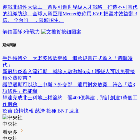
迎戰非線性大缺工！首度引進世界級人才戰略，打造不可替代
的組織防線。全球人資巨頭Mercer教你用 EVP 把留才效益翻 3
倍。 全台唯一，限額招生。
解鎖團隊3倍戰力
延伸閱讀
手足特留分、大老婆條款翻修，繼承規畫正式進入「遺囑時
代」
新冠肺炎進入流行期，就診人數激增6成！哪些人可以免費接
種公費疫苗？
護照過期可以線上申辦？外交部：適用對象放寬，符合「這3
項條件」都能辦
輝達完成北士科地上權簽約！砸400億興建，預計創逾1萬個工
作機會
疫苗
疫情快報
慈濟
接種
BNT
速度
中央社
看更多
中央社