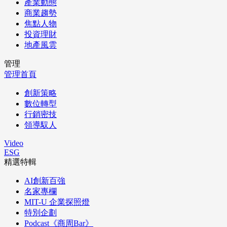
產業動態
商業趨勢
焦點人物
投資理財
地產風雲
管理
管理首頁
創新策略
數位轉型
行銷密技
領導馭人
Video
ESG
精選特輯
AI創新百強
名家專欄
MIT-U 企業探照燈
特別企劃
Podcast《商周Bar》