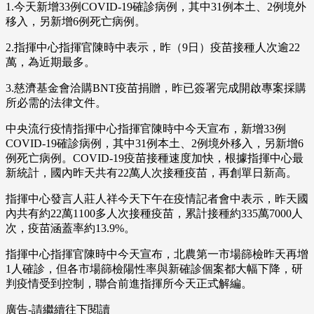
1.今天新增33例COVID-19確診病例，其中31例本土、2例境外
移入，另新增6例死亡病例。
2.指揮中心指揮官陳時中表示，昨（9日）疫苗接種人次逾22
萬，為近期最多。
3.慈濟基金會洽購BNT疫苗捐贈，昨已簽署完成開啟專案採購
所必需的法律文件。
中央流行疫情指揮中心指揮官陳時中今天宣布，新增33例
COVID-19確診病例，其中31例本土、2例境外移入，另新增6
例死亡病例。COVID-19疫苗接種速度加快，根據指揮中心最
新統計，國內昨天共有22萬人次接種疫苗，再創單日新高。
指揮中心發言人莊人祥今天下午在疫情記者會中表示，昨天國
內共有約22萬1100多人次接種疫苗，累計接種約335萬7000人
次，疫苗涵蓋率約13.9%。
指揮中心指揮官陳時中今天宣布，北農第一市場篩檢昨天再增
1人確診，但各市場篩檢陽性率與新確診個案都大幅下降，研
判疫情受到控制，聯合前進指揮所今天正式解編。
廣告-請繼續往下閱讀