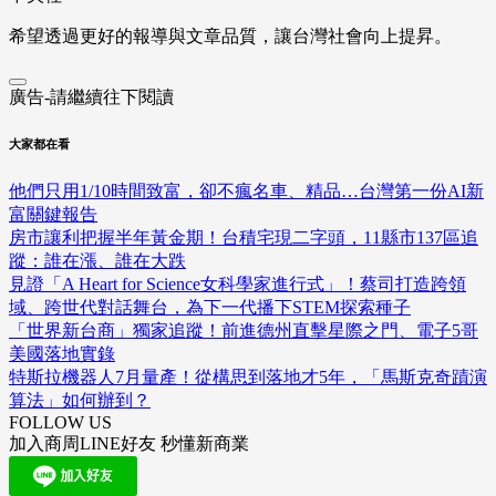
希望透過更好的報導與文章品質，讓台灣社會向上提昇。
廣告-請繼續往下閱讀
大家都在看
他們只用1/10時間致富，卻不瘋名車、精品…台灣第一份AI新
富關鍵報告
房市讓利把握半年黃金期！台積宅現二字頭，11縣市137區追
蹤：誰在漲、誰在大跌
見證「A Heart for Science女科學家進行式」！蔡司打造跨領
域、跨世代對話舞台，為下一代播下STEM探索種子
「世界新台商」獨家追蹤！前進德州直擊星際之門、電子5哥
美國落地實錄
特斯拉機器人7月量產！從構思到落地才5年，「馬斯克奇蹟演
算法」如何辦到？
FOLLOW US
加入商周LINE好友 秒懂新商業