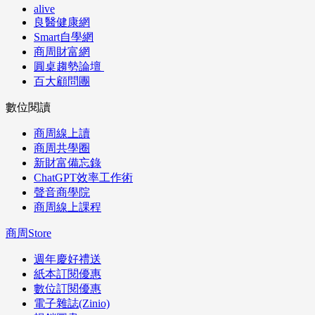
alive
良醫健康網
Smart自學網
商周財富網
圓桌趨勢論壇
百大顧問團
數位閱讀
商周線上讀
商周共學圈
新財富備忘錄
ChatGPT效率工作術
聲音商學院
商周線上課程
商周Store
週年慶好禮送
紙本訂閱優惠
數位訂閱優惠
電子雜誌(Zinio)