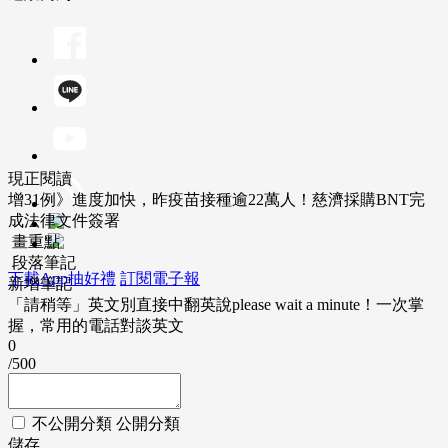
現正閱讀
增31例》進度加快，昨疫苗接種逾22萬人！慈濟採購BNT完
成法律文件簽署
畫重點
段落筆記
下載App抽好禮
訂閱電子報
新增筆記
「請稍等」英文別直接中翻英說please wait a minute！一次掌
握，常用的電話對談英文
0
/500
不公開分類
公開分類
儲存