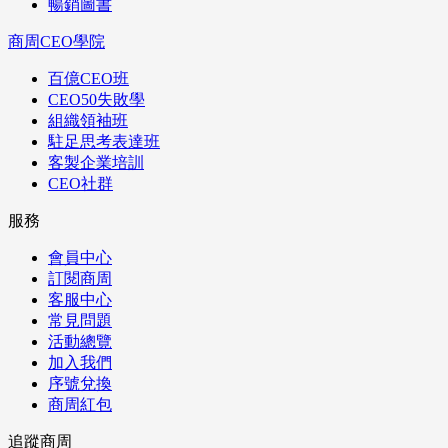
暢銷圖書
商周CEO學院
百億CEO班
CEO50失敗學
組織領袖班
駐足思考表達班
客製企業培訓
CEO社群
服務
會員中心
訂閱商周
客服中心
常見問題
活動總覽
加入我們
序號兌換
商周紅包
追蹤商周