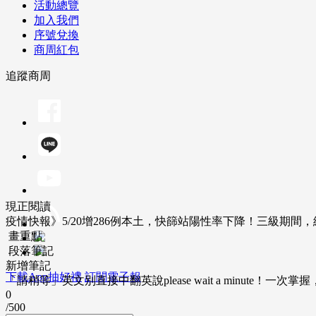
活動總覽
加入我們
序號兌換
商周紅包
追蹤商周
現正閱讀
疫情快報》5/20增286例本土，快篩站陽性率下降！三級期間
畫重點
段落筆記
新增筆記
下載App抽好禮
訂閱電子報
「請稍等」英文別直接中翻英說please wait a minute！一
0
/500