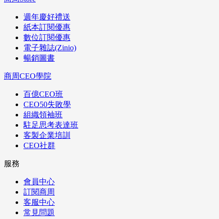
週年慶好禮送
紙本訂閱優惠
數位訂閱優惠
電子雜誌(Zinio)
暢銷圖書
商周CEO學院
百億CEO班
CEO50失敗學
組織領袖班
駐足思考表達班
客製企業培訓
CEO社群
服務
會員中心
訂閱商周
客服中心
常見問題