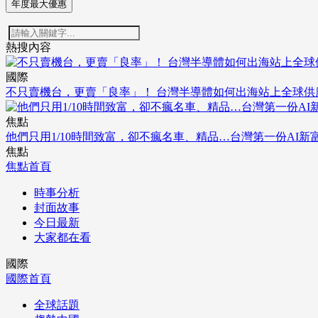
年度最大優惠
熱搜內容
國際
不只賣機台，更賣「良率」！ 台灣半導體如何出海站上全球供
焦點
他們只用1/10時間致富，卻不瘋名車、精品…台灣第一份AI新
焦點
焦點首頁
時事分析
封面故事
今日最新
大家都在看
國際
國際首頁
全球話題