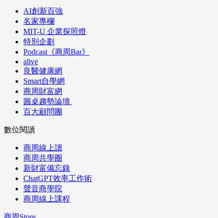
AI創新百強
名家專欄
MIT-U 企業探照燈
特別企劃
Podcast《商周Bar》
alive
良醫健康網
Smart自學網
商周財富網
圓桌趨勢論壇
百大顧問團
數位閱讀
商周線上讀
商周共學圈
新財富備忘錄
ChatGPT效率工作術
聲音商學院
商周線上課程
商周Store