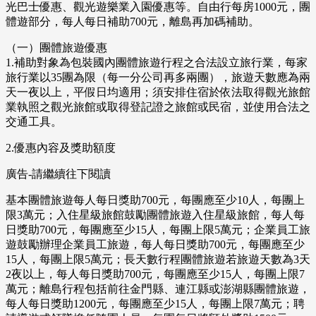
光巴士優惠、觀光遊樂業入園優惠等。自由行每房1000元，團
體遊部分，每人每日補助700元，離島再加碼補助。
（一）團體旅遊優惠
1.補助對象為包裝國內團體旅遊行程之合法設立旅行業，每家
旅行業以35團為限（每一分公司再多兩團），旅遊天數應為兩
天一夜以上，平假日均適用；須安排住宿於依法取得觀光旅館
業執照之觀光旅館或取得登記證之旅館或民宿，並使用合法之
交通工具。
2.優惠內容及獎助額度
廣告-請繼續往下閱讀
基本團體旅遊每人每日獎助700元，每團應至少10人，每團上
限3萬元；入住星級旅館鼓勵團體旅遊入住星級旅館，每人每
日獎助700元，每團應至少15人，每團上限5萬元；企業員工旅
遊鼓勵辦理企業員工旅遊，每人每日獎助700元，每團應至少
15人，每團上限5萬元；長天數行程團體旅遊若旅遊天數為3天
2夜以上，每人每日獎助700元，每團應至少15人，每團上限7
萬元；離島行程包括前往金門縣、連江縣或澎湖縣團體旅遊，
每人每日獎助1200元，每團應至少15人，每團上限7萬元；聘