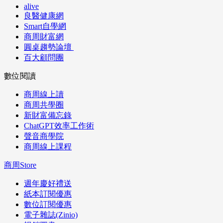
alive
良醫健康網
Smart自學網
商周財富網
圓桌趨勢論壇
百大顧問團
數位閱讀
商周線上讀
商周共學圈
新財富備忘錄
ChatGPT效率工作術
聲音商學院
商周線上課程
商周Store
週年慶好禮送
紙本訂閱優惠
數位訂閱優惠
電子雜誌(Zinio)