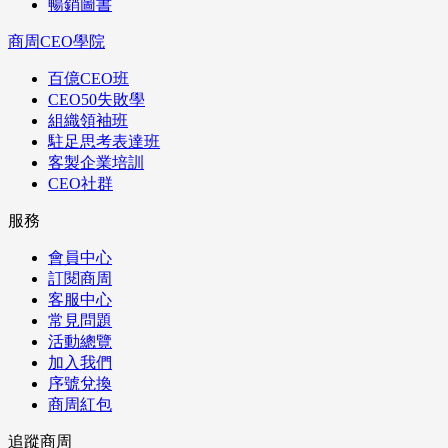
暢銷圖書
商周CEO學院
百億CEO班
CEO50失敗學
組織領袖班
駐足思考表達班
客製企業培訓
CEO社群
服務
會員中心
訂閱商周
客服中心
常見問題
活動總覽
加入我們
序號兌換
商周紅包
追蹤商周