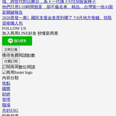
域、跨世代對話舞台，為下一代播下STEM探索種子
他們只用1/10時間致富，卻不瘋名車、精品…台灣第一份AI新
富關鍵報告
2026普發一萬》國民支援金進度到哪了？8月地方發錢、領取
資格懶人包
FOLLOW US
加入商周LINE好友 秒懂新商業
立即註冊
獲得免費閱讀點數
付費訂閱
訂閱商周數位閱讀
內容分類
焦點
國際
財經
管理
職場
共好ESG
特色頻道