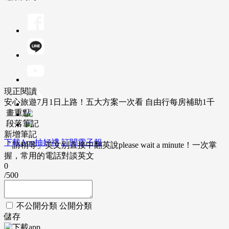
現正閱讀
安心旅遊7月1日上路！五大方案一次看 自由行每房補助1千
畫重點
段落筆記
新增筆記
下載App抽好禮
訂閱電子報
「請稍等」英文別直接中翻英說please wait a minute！一次掌
握，常用的電話對談英文
0
/500
不公開分類
公開分類
儲存