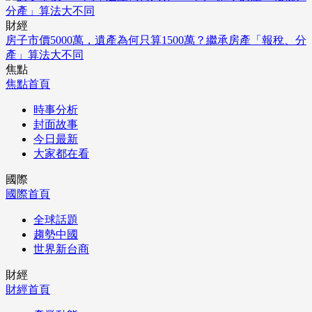
財經
房子市價5000萬，遺產為何只算1500萬？繼承房產「報稅、分
產」算法大不同
焦點
焦點首頁
時事分析
封面故事
今日最新
大家都在看
國際
國際首頁
全球話題
趨勢中國
世界新台商
財經
財經首頁