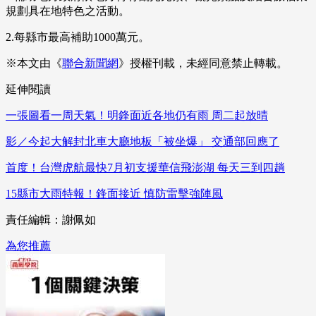
規劃具在地特色之活動。
2.每縣市最高補助1000萬元。
※本文由《
聯合新聞網
》授權刊載，未經同意禁止轉載。
延伸閱讀
一張圖看一周天氣！明鋒面近各地仍有雨 周二起放晴
影／今起大解封北車大廳地板「被坐爆」 交通部回應了
首度！台灣虎航最快7月初支援華信飛澎湖 每天三到四趟
15縣市大雨特報！鋒面接近 慎防雷擊強陣風
責任編輯：謝佩如
為您推薦