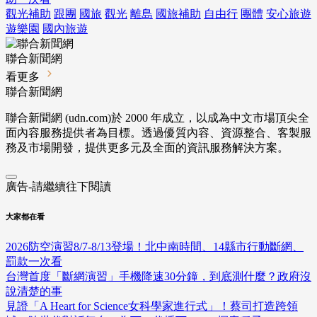
觀光補助
跟團
國旅
觀光
離島
國旅補助
自由行
團體
安心旅遊
遊樂園
國內旅遊
聯合新聞網
看更多
聯合新聞網
聯合新聞網 (udn.com)於 2000 年成立，以成為中文市場頂尖全
面內容服務提供者為目標。透過優質內容、資源整合、客製服
務及市場開發，提供更多元及全面的資訊服務解決方案。
廣告-請繼續往下閱讀
大家都在看
2026防空演習8/7-8/13登場！北中南時間、14縣市行動斷網、
罰款一次看
台灣首度「斷網演習」手機降速30分鐘，到底測什麼？政府沒
說清楚的事
見證「A Heart for Science女科學家進行式」！蔡司打造跨領