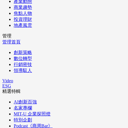
產業動態
商業趨勢
焦點人物
投資理財
地產風雲
管理
管理首頁
創新策略
數位轉型
行銷密技
領導馭人
Video
ESG
精選特輯
AI創新百強
名家專欄
MIT-U 企業探照燈
特別企劃
Podcast《商周Bar》