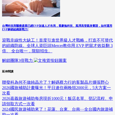
台灣科技與醫療產業已經EVP加速人才布局，看豪勉科技、風澤高管親身實證，如何運用
EVP解鎖組織新戰力!
迎戰非線性大缺工！首度引進世界級人才戰略，打造不可替代
的組織防線。全球人資巨頭Mercer教你用 EVP 把留才效益翻 3
倍。 全台唯一，限額招生。
解鎖團隊3倍戰力
延伸閱讀
聯發科為何不做純晶片了？解碼蔡力行的客製晶片擴張野心
2026國旅補助計畫曝光！平日連住兩晚領2000元，5大方案一
次看
2026嘉義旅遊補助每房現折1000元！飯店名單、登記流程、申
請領取方式一次看
2024國民旅遊補助來了！花蓮、台東、台南⋯全台國內旅遊補
助一次看