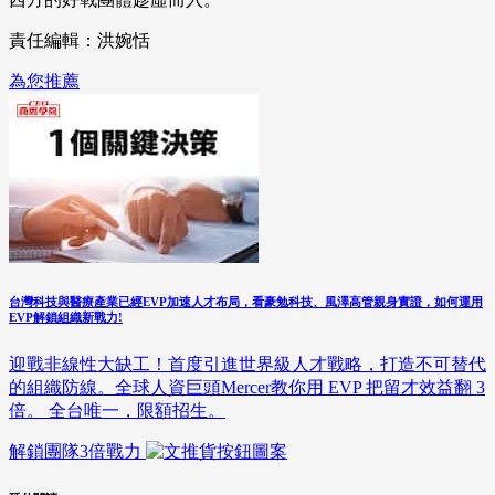
責任編輯：洪婉恬
為您推薦
台灣科技與醫療產業已經EVP加速人才布局，看豪勉科技、風澤高管親身實證，如何運用
EVP解鎖組織新戰力!
迎戰非線性大缺工！首度引進世界級人才戰略，打造不可替代
的組織防線。全球人資巨頭Mercer教你用 EVP 把留才效益翻 3
倍。 全台唯一，限額招生。
解鎖團隊3倍戰力