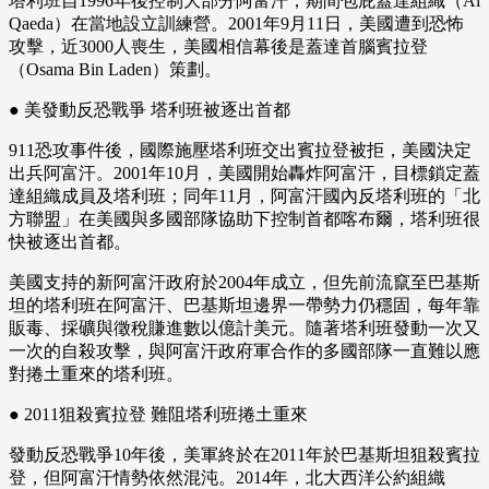
塔利班自1996年後控制大部分阿富汗，期間包庇蓋達組織（Al
Qaeda）在當地設立訓練營。2001年9月11日，美國遭到恐怖
攻擊，近3000人喪生，美國相信幕後是蓋達首腦賓拉登
（Osama Bin Laden）策劃。
● 美發動反恐戰爭 塔利班被逐出首都
911恐攻事件後，國際施壓塔利班交出賓拉登被拒，美國決定
出兵阿富汗。2001年10月，美國開始轟炸阿富汗，目標鎖定蓋
達組織成員及塔利班；同年11月，阿富汗國內反塔利班的「北
方聯盟」在美國與多國部隊協助下控制首都喀布爾，塔利班很
快被逐出首都。
美國支持的新阿富汗政府於2004年成立，但先前流竄至巴基斯
坦的塔利班在阿富汗、巴基斯坦邊界一帶勢力仍穩固，每年靠
販毒、採礦與徵稅賺進數以億計美元。隨著塔利班發動一次又
一次的自殺攻擊，與阿富汗政府軍合作的多國部隊一直難以應
對捲土重來的塔利班。
● 2011狙殺賓拉登 難阻塔利班捲土重來
發動反恐戰爭10年後，美軍終於在2011年於巴基斯坦狙殺賓拉
登，但阿富汗情勢依然混沌。2014年，北大西洋公約組織