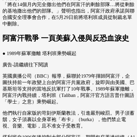
「將在14個月內完全撤出他們在阿富汗的剩餘部隊…將從剩餘
的基地撒出他們的部隊。」聲明也指出，阿富汗政府承諾與聯
合國安全理事會合作，在5月29日前將塔利班成員從制裁名單
中刪除。
阿富汗戰爭 一頁美蘇入侵與反恐血淚史
● 1989年蘇軍撤離 塔利班乘勢崛起
廣告-請繼續往下閱讀
英國廣播公司（BBC）報導，蘇聯於1979年揮師阿富汗，企
圖扶持前一年政變上台的阿富汗共黨政府，旋即與由美國、巴
基斯坦等支持的當地反抗軍打了10年戰事。1989年蘇軍撤離，
阿富汗內戰持續，塔利班（Taliban，阿富汗官方語言普什圖語
「學士」之意）乘勢崛起。
他們執行自家版的苛刻伊斯蘭教法，引進嚴刑峻罰。男子須蓄
鬍，女子須裹以全身罩袍「布卡」（burka），他們禁止電
視、音樂、電影，且不准女子受教育。