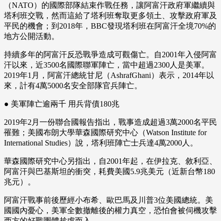
（NATO）的國際部隊結束作戰任務，讓阿富汗政府軍繼續與
塔利班交戰，然而這給了塔利班奪取更多領土、攻擊政府軍及
平民的機會；到2018年，BBC發現塔利班在阿富汗全境70%的
地方公開活動。
持續多年的阿富汗反恐戰爭造成可觀傷亡。自2001年入侵阿富
汗以來，近3500名國際聯軍陣亡，當中超過2300人是美軍。
2019年1月，阿富汗總統甘尼（AshrafGhani）表示，2014年以
來，計有4萬5000名安全部隊官兵陣亡。
● 美軍陣亡逾兩千 用兵背債180兆
2019年2月一份聯合國報告指出，戰事造成超過3萬2000名平民
罹難；美國布朗大學華森國際研究中心（Watson Institute for
International Studies）說，塔利班陣亡士兵達4萬2000人。
華森國際研究中心另指出，自2001年起，在伊拉克、敘利亞、
阿富汗與巴基斯坦的衝突，耗費美國5.9兆美元（近新台幣180
兆元）。
阿富汗戰事前後歷經小布希、歐巴馬及川普3位美國總統。美
國國內憂心，美軍全數撤離後的權力真空，恐怕會被伺機攻擊
西方的好戰團體趁虛而入。