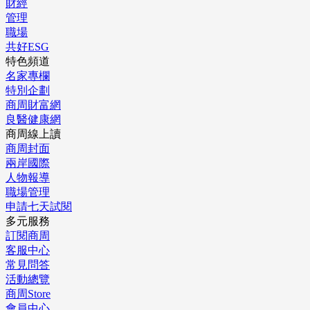
財經
管理
職場
共好ESG
特色頻道
名家專欄
特別企劃
商周財富網
良醫健康網
商周線上讀
商周封面
兩岸國際
人物報導
職場管理
申請七天試閱
多元服務
訂閱商周
客服中心
常見問答
活動總覽
商周Store
會員中心