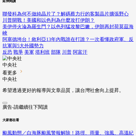
延伸閱讀
聯發科為何不做純晶片了？解碼蔡力行的客製晶片擴張野心
川普開戰！美國和以色列為什麼攻打伊朗？
美伊停火淪為羅生門？以色列猛攻黎巴嫩，伊朗再封荷莫茲海
峽
阿塞德垮台！敘利亞13年內戰誰在打誰？一次看懂政府軍、反
抗軍與5大外國勢力
反恐
戰爭
美軍
塔利班
部隊
川普
阿富汗
中央社
看更多
中央社
希望透過更好的報導與文章品質，讓台灣社會向上提昇。
廣告-請繼續往下閱讀
大家都在看
颱風動態／白海豚颱風警報解除！路徑、雨量、強風、高溫紀