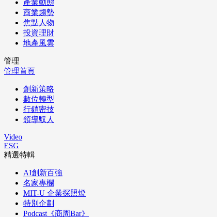
產業動態
商業趨勢
焦點人物
投資理財
地產風雲
管理
管理首頁
創新策略
數位轉型
行銷密技
領導馭人
Video
ESG
精選特輯
AI創新百強
名家專欄
MIT-U 企業探照燈
特別企劃
Podcast《商周Bar》