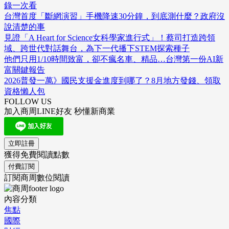
錄一次看
台灣首度「斷網演習」手機降速30分鐘，到底測什麼？政府沒
說清楚的事
見證「A Heart for Science女科學家進行式」！蔡司打造跨領
域、跨世代對話舞台，為下一代播下STEM探索種子
他們只用1/10時間致富，卻不瘋名車、精品…台灣第一份AI新
富關鍵報告
2026普發一萬》國民支援金進度到哪了？8月地方發錢、領取
資格懶人包
FOLLOW US
加入商周LINE好友 秒懂新商業
立即註冊
獲得免費閱讀點數
付費訂閱
訂閱商周數位閱讀
內容分類
焦點
國際