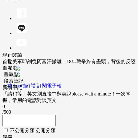
現正閱讀
首批美軍即刻從阿富汗撤離！18年戰爭終有盡頭，背後的反恐
血淚史
畫重點
段落筆記
下載App抽好禮
訂閱電子報
新增筆記
「請稍等」英文別直接中翻英說please wait a minute！一次掌
握，常用的電話對談英文
0
/500
不公開分類
公開分類
儲存