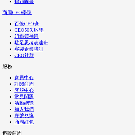
暢銷圖書
商周CEO學院
百億CEO班
CEO50失敗學
組織領袖班
駐足思考表達班
客製企業培訓
CEO社群
服務
會員中心
訂閱商周
客服中心
常見問題
活動總覽
加入我們
序號兌換
商周紅包
追蹤商周