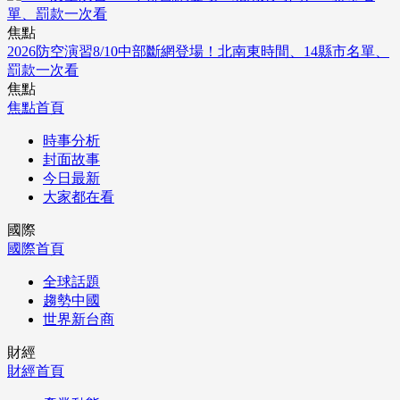
焦點
2026防空演習8/10中部斷網登場！北南東時間、14縣市名單、
罰款一次看
焦點
焦點首頁
時事分析
封面故事
今日最新
大家都在看
國際
國際首頁
全球話題
趨勢中國
世界新台商
財經
財經首頁