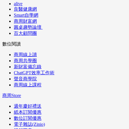
alive
良醫健康網
Smart自學網
商周財富網
圓桌趨勢論壇
百大顧問團
數位閱讀
商周線上讀
商周共學圈
新財富備忘錄
ChatGPT效率工作術
聲音商學院
商周線上課程
商周Store
週年慶好禮送
紙本訂閱優惠
數位訂閱優惠
電子雜誌(Zinio)