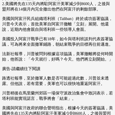
2.美國將先在135天內將駐阿富汗美軍減少到8600人，之後與
盟邦將在14個月內完全撤出他們在阿富汗的剩餘部隊。
美國與阿富汗民兵組織塔利班（Taliban）終於成功簽署協議，
川普今天表示，首批美軍自阿富汗撤離「立刻」展開。他還
說，近期內他會親自與塔利班一些領導人會面。
美國投入阿富汗戰爭已有18年，如今與塔利班談判代表簽署協
議，可為將來全面撤軍鋪路，朝結束戰爭的目標再往前邁進。
法新社報導，川普被問到根據這項協議，美軍撤離將從何時開
始，他答說：「今天就行，好嗎？今天。他們將立刻開始。」
廣告-請繼續往下閱讀
路透社報導，至於撤軍人數是否可能超過此數，川普並未透
露。但他說，若有需要，美軍也可以很快地重返阿富汗。
川普稍後在馬里蘭州郊區一場保守派政治集會中致詞表示，若
塔利班能實現諾言，戰爭將會「結束」。
美國與阿富汗政府的聯合聲明指出，根據今天的簽署協議，美
國將先在135天內將駐阿富汗美軍減少到8600人，之後與盟邦