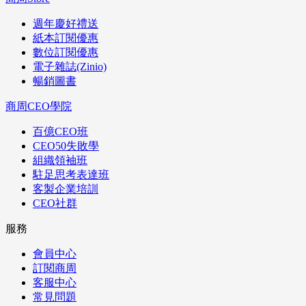
週年慶好禮送
紙本訂閱優惠
數位訂閱優惠
電子雜誌(Zinio)
暢銷圖書
商周CEO學院
百億CEO班
CEO50失敗學
組織領袖班
駐足思考表達班
客製企業培訓
CEO社群
服務
會員中心
訂閱商周
客服中心
常見問題