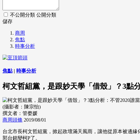
不公開分類
公開分類
儲存
商周
焦點
時事分析
焦點
|
時事分析
柯文哲組黨，是跟妙天學「借殼」？3點分
(攝影者：陳宗怡)
撰文者：管婺媛
商周頭條
2019/08/01
台北市長柯文哲組黨，掀起政壇滿天風雨，讓他從原本被邊緣
郭台銘變柯P了。