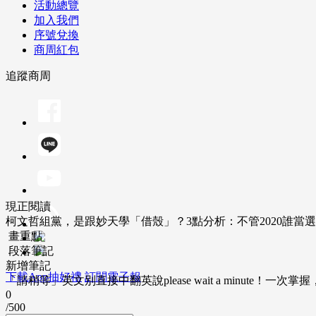
活動總覽
加入我們
序號兌換
商周紅包
追蹤商周
現正閱讀
柯文哲組黨，是跟妙天學「借殼」？3點分析：不管2020誰當
畫重點
段落筆記
新增筆記
下載App抽好禮
訂閱電子報
「請稍等」英文別直接中翻英說please wait a minute！一
0
/500