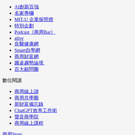
AI創新百強
名家專欄
MIT-U 企業探照燈
特別企劃
Podcast《商周Bar》
alive
良醫健康網
Smart自學網
商周財富網
圓桌趨勢論壇
百大顧問團
數位閱讀
商周線上讀
商周共學圈
新財富備忘錄
ChatGPT效率工作術
聲音商學院
商周線上課程
商周Store