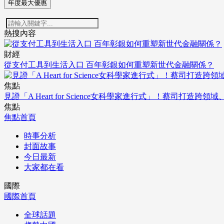
年度最大優惠
熱搜內容
財經
從支付工具到生活入口 百年彰銀如何重塑新世代金融關係？
焦點
見證「A Heart for Science女科學家進行式」！蔡司打
焦點
焦點首頁
時事分析
封面故事
今日最新
大家都在看
國際
國際首頁
全球話題