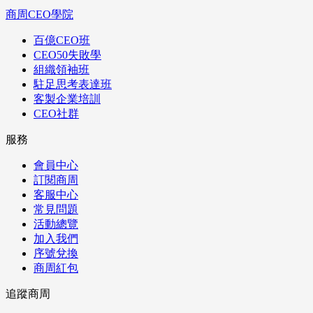
商周CEO學院
百億CEO班
CEO50失敗學
組織領袖班
駐足思考表達班
客製企業培訓
CEO社群
服務
會員中心
訂閱商周
客服中心
常見問題
活動總覽
加入我們
序號兌換
商周紅包
追蹤商周