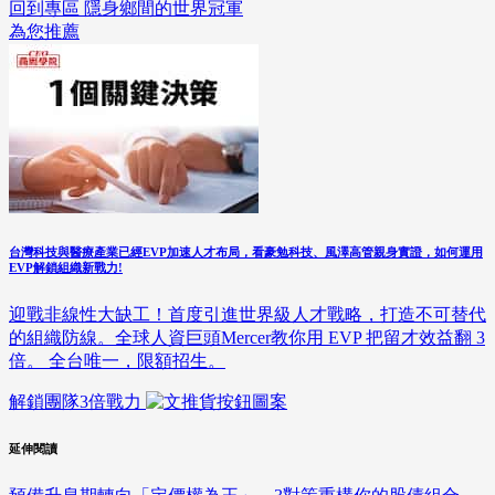
回到專區 隱身鄉間的世界冠軍
為您推薦
台灣科技與醫療產業已經EVP加速人才布局，看豪勉科技、風澤高管親身實證，如何運用
EVP解鎖組織新戰力!
迎戰非線性大缺工！首度引進世界級人才戰略，打造不可替代
的組織防線。全球人資巨頭Mercer教你用 EVP 把留才效益翻 3
倍。 全台唯一，限額招生。
解鎖團隊3倍戰力
延伸閱讀