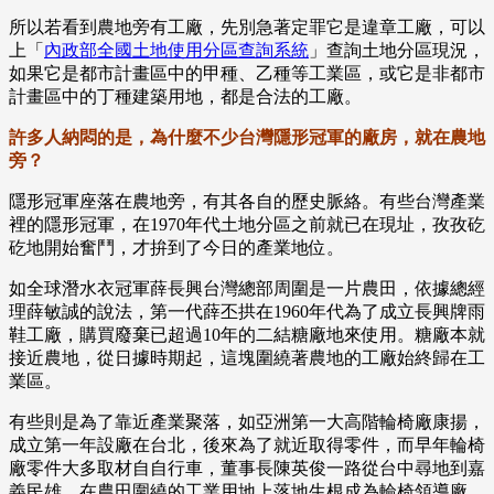
所以若看到農地旁有工廠，先別急著定罪它是違章工廠，可以
上「
內政部全國土地使用分區查詢系統
」查詢土地分區現況，
如果它是都市計畫區中的甲種、乙種等工業區，或它是非都市
計畫區中的丁種建築用地，都是合法的工廠。
許多人納悶的是，為什麼不少台灣隱形冠軍的廠房，就在農地
旁？
隱形冠軍座落在農地旁，有其各自的歷史脈絡。有些台灣產業
裡的隱形冠軍，在1970年代土地分區之前就已在現址，孜孜矻
矻地開始奮鬥，才拚到了今日的產業地位。
如全球潛水衣冠軍薛長興台灣總部周圍是一片農田，依據總經
理薛敏誠的說法，第一代薛丕拱在1960年代為了成立長興牌雨
鞋工廠，購買廢棄已超過10年的二結糖廠地來使用。糖廠本就
接近農地，從日據時期起，這塊圍繞著農地的工廠始終歸在工
業區。
有些則是為了靠近產業聚落，如亞洲第一大高階輪椅廠康揚，
成立第一年設廠在台北，後來為了就近取得零件，而早年輪椅
廠零件大多取材自自行車，董事長陳英俊一路從台中尋地到嘉
義民雄，在農田圍繞的工業用地上落地生根成為輪椅領導廠