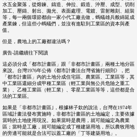
水五金聚落，從熔鍊、鑄造、伸拉、鍛造、沖壓、成型、切削
加工、壓鑄、射出、拋光、表面處理、電鍍、雷射雕刻、組裝
等，每一兩個環節都由一家小代工廠去做，螞蟻雄兵般綿延成
產業鍊，但這些小螞蟻們，並沒有進駐到工業區的資本與產
值。
但是，農地上的工廠都違法嗎？
廣告-請繼續往下閱讀
這必須分成「都市計畫區」跟「非都市計畫區」兩種土地分區
來說。台灣1976年公佈《都市計畫法台灣省施行細則》，把
「都市計畫區」內的土地分成住宅區、農業區、工業區等，其
中工業區還細分成甲種工業區（輕工業與無公共危險之重工
業）、乙種工業區（輕工業）、零星工業區等等，這些都是合
法的工業區。
如果是「非都市計畫區｣，根據林子欽的說法，台灣在1974年
區域計畫法發布實施時，非都市計畫區的土地編定，主要依據
當時的土地使用現況。如果當時是農用，就可能編定為農業
區；當時是工廠，就可能編定成丁種建築用地，所以農牧用地
的旁邊可能就是合法可以蓋工廠的「丁等建築用地」。