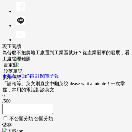
現正閱讀
為什麼不把農地工廠遷到工業區就好？從產業冠軍的發展，看
工廠管理難題
畫重點
段落筆記
下載App抽好禮
訂閱電子報
新增筆記
「請稍等」英文別直接中翻英說please wait a minute！一次掌
握，常用的電話對談英文
0
/500
不公開分類
公開分類
儲存