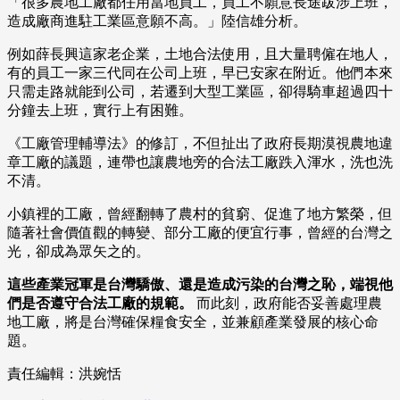
「很多農地工廠都任用當地員工，員工不願意長途跋涉上班，
造成廠商進駐工業區意願不高。」陸信雄分析。
例如薛長興這家老企業，土地合法使用，且大量聘僱在地人，
有的員工一家三代同在公司上班，早已安家在附近。他們本來
只需走路就能到公司，若遷到大型工業區，卻得騎車超過四十
分鐘去上班，實行上有困難。
《工廠管理輔導法》的修訂，不但扯出了政府長期漠視農地違
章工廠的議題，連帶也讓農地旁的合法工廠跌入渾水，洗也洗
不清。
小鎮裡的工廠，曾經翻轉了農村的貧窮、促進了地方繁榮，但
隨著社會價值觀的轉變、部分工廠的便宜行事，曾經的台灣之
光，卻成為眾矢之的。
這些產業冠軍是台灣驕傲、還是造成污染的台灣之恥，端視他
們是否遵守合法工廠的規範。
而此刻，政府能否妥善處理農
地工廠，將是台灣確保糧食安全，並兼顧產業發展的核心命
題。
責任編輯：洪婉恬