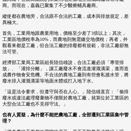
商。而現在，嘉義已聚集了不少醫療輔具廠商。
縱使都在農地旁，合法跟不合法的工廠，成本與排放規定，差
異極大。
首先，工業用地跟農業用地，價格至少差了3倍以上；其次，
工業區地價稅率為10%，而農地則無需繳交地價稅；再者，外
觀看來都是工廠，但合法工廠的排廢都有規範，非法工廠卻無
法可管。
經濟部工業局工業區組長陸信雄說，合法工廠必須「專管排
放」、「灌排分離」，讓工廠廢水不會流進灌溉溝渠，進而造
成農作物食安危機。不合法的農地工廠則有些會私接水管，將
廢水排入灌溉溝渠等地面水體或打入地下水。
「這是法令要求，但遵守與否在人心。」陸信雄直言：「偷排
廢水或違法處理廢棄物不僅限於農地工廠，就算位於工業區的
大型合法工廠也不見得守法。」
也有人質疑，為什麼不能把農地工廠，全部遷到工業區集中管
理？