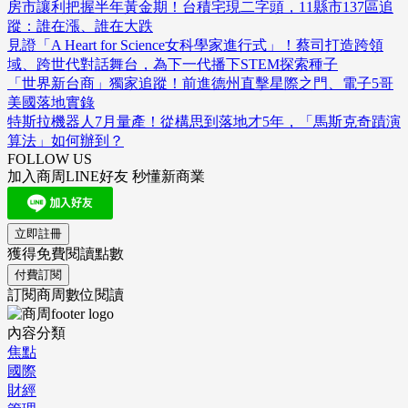
房市讓利把握半年黃金期！台積宅現二字頭，11縣市137區追
蹤：誰在漲、誰在大跌
見證「A Heart for Science女科學家進行式」！蔡司打造跨領
域、跨世代對話舞台，為下一代播下STEM探索種子
「世界新台商」獨家追蹤！前進德州直擊星際之門、電子5哥
美國落地實錄
特斯拉機器人7月量產！從構思到落地才5年，「馬斯克奇蹟演
算法」如何辦到？
FOLLOW US
加入商周LINE好友 秒懂新商業
立即註冊
獲得免費閱讀點數
付費訂閱
訂閱商周數位閱讀
內容分類
焦點
國際
財經