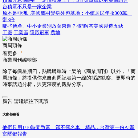
預備升息期轉向「定價權為王」，3對策重構你的股債組合
台積電不只是一家企業
原本是亞洲...美國鄉村變身外包基地：小鎮居民年收300萬、
翻3倍
哪些傳產、中小企業別放棄東進？4問解答美國製造五缺
工廠
工業區
隱形冠軍
農地
商周頭條
看更多
商業周刊編輯部
除了每個星期四，熱騰騰準時上架的《商業周刊》以外，「商
周頭條」將提供你來自商周記者第一線的採訪觀察、
更即時的
時事話題分析，與更深度的觀點分享。
廣告-請繼續往下閱讀
大家都在看
他們只用1/10時間致富，卻不瘋名車、精品…台灣第一份AI新
富關鍵報告