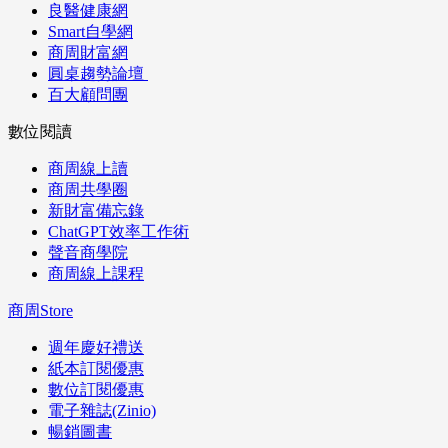
良醫健康網
Smart自學網
商周財富網
圓桌趨勢論壇
百大顧問團
數位閱讀
商周線上讀
商周共學圈
新財富備忘錄
ChatGPT效率工作術
聲音商學院
商周線上課程
商周Store
週年慶好禮送
紙本訂閱優惠
數位訂閱優惠
電子雜誌(Zinio)
暢銷圖書