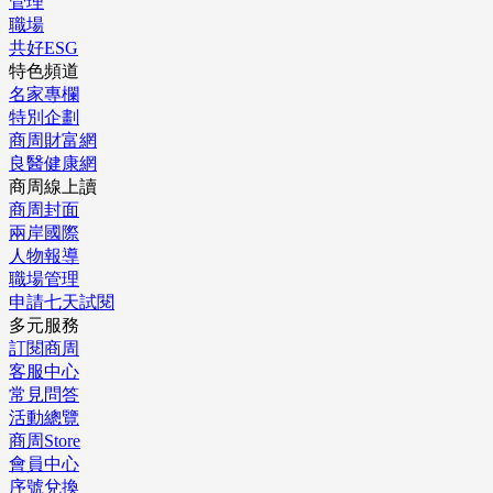
管理
職場
共好ESG
特色頻道
名家專欄
特別企劃
商周財富網
良醫健康網
商周線上讀
商周封面
兩岸國際
人物報導
職場管理
申請七天試閱
多元服務
訂閱商周
客服中心
常見問答
活動總覽
商周Store
會員中心
序號兌換