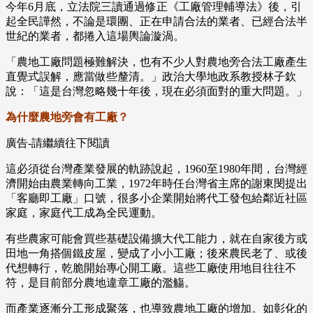
今年6月底，立法院三讀通過修正《工廠管理輔導法》後，引
起全民譁然，不論是環團、正在申請合法的業者、已經合法半
世紀的業者，都捲入這場輿論漩渦。
「農地工廠問題極難解決，也有不少人對農地旁合法工廠產生
直覺式誤解，應當做些釐清。」政治大學地政系教授林子欽
說：「這是台灣忽略幾十年後，現在必須面對的重大問題。」
為什麼農地旁會有工廠？
廣告-請繼續往下閱讀
這必須從台灣產業發展的軌跡說起，1960至1980年間，台灣經
濟開始由農業轉向工業，1972年時任台灣省主席的謝東閔提出
「客廳即工廠」口號，很多小企業開始將代工發包給鄰近社區
家庭，家庭代工成為全民運動。
有些農家可能會買些基礎設備擴大代工能力，就在自家後方或
田地一角搭個鐵皮屋，變成了小小工廠；後來農民老了、或後
代想轉行，乾脆開始專心開工廠。這些工廠使用地目往往不
符，是目前部分農地違章工廠的濫觴。
而產業逐漸分工形成聚落，也導致農地工廠的增加。如彰化的