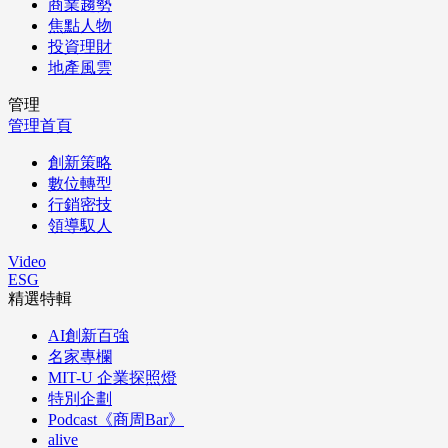
商業趨勢
焦點人物
投資理財
地產風雲
管理
管理首頁
創新策略
數位轉型
行銷密技
領導馭人
Video
ESG
精選特輯
AI創新百強
名家專欄
MIT-U 企業探照燈
特別企劃
Podcast《商周Bar》
alive