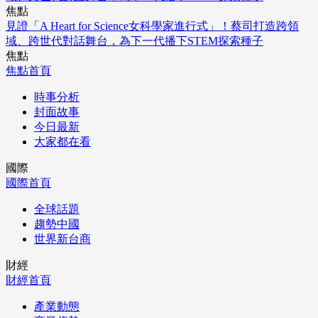
焦點
見證「A Heart for Science女科學家進行式」！蔡司打造跨領
域、跨世代對話舞台，為下一代播下STEM探索種子
焦點
焦點首頁
時事分析
封面故事
今日最新
大家都在看
國際
國際首頁
全球話題
趨勢中國
世界新台商
財經
財經首頁
產業動態