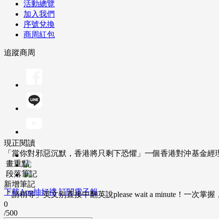
活動總覽
加入我們
序號兌換
商周紅包
追蹤商周
現正閱讀
「當你對邪惡沉默，香港將只剩下恐懼」一個香港對沖基金經
畫重點
段落筆記
新增筆記
下載App抽好禮
訂閱電子報
「請稍等」英文別直接中翻英說please wait a minute！一
0
/500