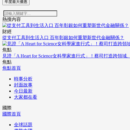
年度最大優惠
熱搜內容
財經
從支付工具到生活入口 百年彰銀如何重塑新世代金融關係？
焦點
見證「A Heart for Science女科學家進行式」！蔡司打
焦點
焦點首頁
時事分析
封面故事
今日最新
大家都在看
國際
國際首頁
全球話題