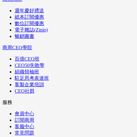
週年慶好禮送
紙本訂閱優惠
數位訂閱優惠
電子雜誌(Zinio)
暢銷圖書
商周CEO學院
百億CEO班
CEO50失敗學
組織領袖班
駐足思考表達班
客製企業培訓
CEO社群
服務
會員中心
訂閱商周
客服中心
常見問題