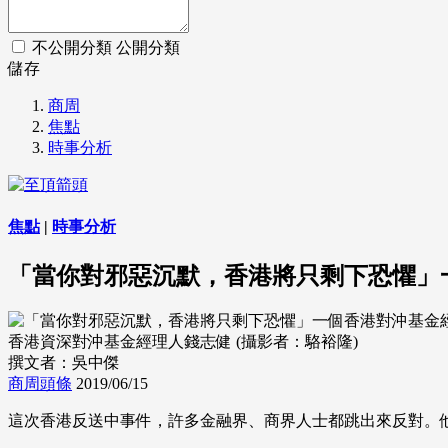
不公開分類
公開分類
儲存
商周
焦點
時事分析
焦點
|
時事分析
「當你對邪惡沉默，香港將只剩下恐懼」
香港資深對沖基金經理人錢志健 (攝影者：駱裕隆)
撰文者：吳中傑
商周頭條
2019/06/15
這次香港反送中事件，許多金融界、商界人士都跳出來反對。