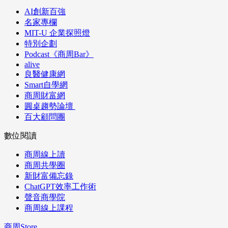
AI創新百強
名家專欄
MIT-U 企業探照燈
特別企劃
Podcast《商周Bar》
alive
良醫健康網
Smart自學網
商周財富網
圓桌趨勢論壇
百大顧問團
數位閱讀
商周線上讀
商周共學圈
新財富備忘錄
ChatGPT效率工作術
聲音商學院
商周線上課程
商周Store