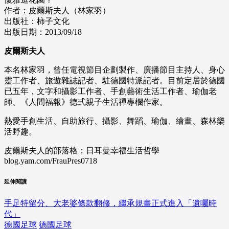
作者：皮爾斯夫人（林家羽）
出版社：柿子文化
出版日期：2013/09/18
皮爾斯夫人
本名林家羽，曾任電視節目企劃製作、廣播節目主持人、身心
靈工作者、旅遊雜誌記者、駐德國特派記者。目前定居於德國
已五年，文字和攝影工作者、手創藝術生活工作者、瑜伽老
師、《人間福報》德式親子生活禪專欄作家。
熱愛手創生活、自助旅行、攝影、舞蹈、瑜伽、繪畫、森林樂
活野趣。
皮爾斯夫人的部落格：日耳曼幸福生活哲學
blog.yam.com/FrauPres0718
延伸閱讀
手足特留分、大老婆條款翻修，繼承規畫正式進入「遺囑時
代」
德國足球
德國足球