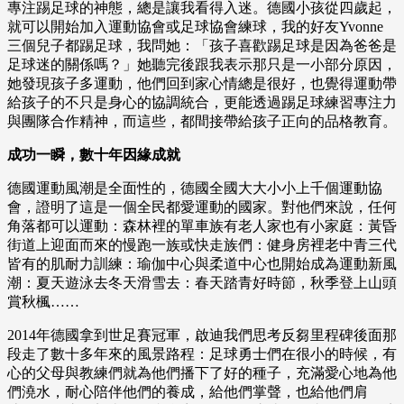
專注踢足球的神態，總是讓我看得入迷。德國小孩從四歲起，
就可以開始加入運動協會或足球協會練球，我的好友Yvonne
三個兒子都踢足球，我問她：「孩子喜歡踢足球是因為爸爸是
足球迷的關係嗎？」她聽完後跟我表示那只是一小部分原因，
她發現孩子多運動，他們回到家心情總是很好，也覺得運動帶
給孩子的不只是身心的協調統合，更能透過踢足球練習專注力
與團隊合作精神，而這些，都間接帶給孩子正向的品格教育。
成功一瞬，數十年因緣成就
德國運動風潮是全面性的，德國全國大大小小上千個運動協
會，證明了這是一個全民都愛運動的國家。對他們來說，任何
角落都可以運動：森林裡的單車族有老人家也有小家庭：黃昏
街道上迎面而來的慢跑一族或快走族們：健身房裡老中青三代
皆有的肌耐力訓練：瑜伽中心與柔道中心也開始成為運動新風
潮：夏天遊泳去冬天滑雪去：春天踏青好時節，秋季登上山頭
賞秋楓……
2014年德國拿到世足賽冠軍，啟迪我們思考反芻里程碑後面那
段走了數十多年來的風景路程：足球勇士們在很小的時候，有
心的父母與教練們就為他們播下了好的種子，充滿愛心地為他
們澆水，耐心陪伴他們的養成，給他們掌聲，也給他們肩