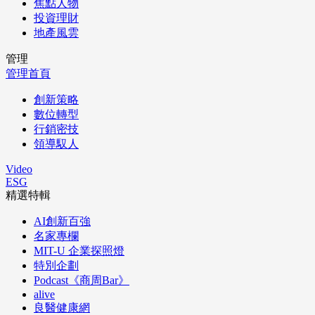
焦點人物
投資理財
地產風雲
管理
管理首頁
創新策略
數位轉型
行銷密技
領導馭人
Video
ESG
精選特輯
AI創新百強
名家專欄
MIT-U 企業探照燈
特別企劃
Podcast《商周Bar》
alive
良醫健康網