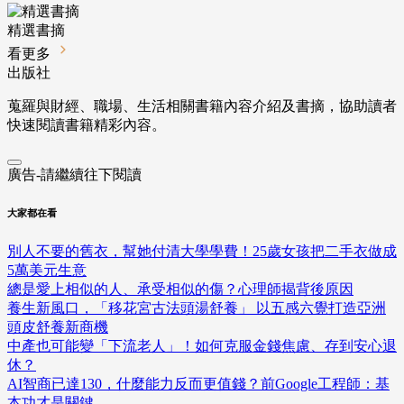
精選書摘
看更多
出版社
蒐羅與財經、職場、生活相關書籍內容介紹及書摘，協助讀者
快速閱讀書籍精彩內容。
廣告-請繼續往下閱讀
大家都在看
別人不要的舊衣，幫她付清大學學費！25歲女孩把二手衣做成
5萬美元生意
總是愛上相似的人、承受相似的傷？心理師揭背後原因
養生新風口，「移花宮古法頭湯舒養」 以五感六覺打造亞洲
頭皮舒養新商機
中產也可能變「下流老人」！如何克服金錢焦慮、存到安心退
休？
AI智商已達130，什麼能力反而更值錢？前Google工程師：基
本功才是關鍵