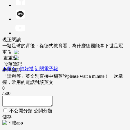
現正閱讀
一顆足球的背後：從德式教育看，為什麼德國能拿下世足冠
軍？
畫重點
段落筆記
下載App抽好禮
訂閱電子報
新增筆記
「請稍等」英文別直接中翻英說please wait a minute！一次掌
握，常用的電話對談英文
0
/500
不公開分類
公開分類
儲存