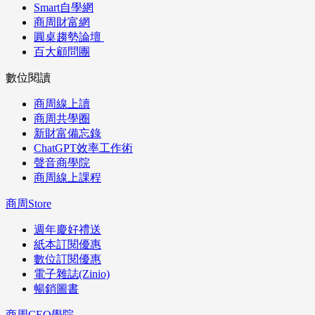
Smart自學網
商周財富網
圓桌趨勢論壇
百大顧問團
數位閱讀
商周線上讀
商周共學圈
新財富備忘錄
ChatGPT效率工作術
聲音商學院
商周線上課程
商周Store
週年慶好禮送
紙本訂閱優惠
數位訂閱優惠
電子雜誌(Zinio)
暢銷圖書
商周CEO學院