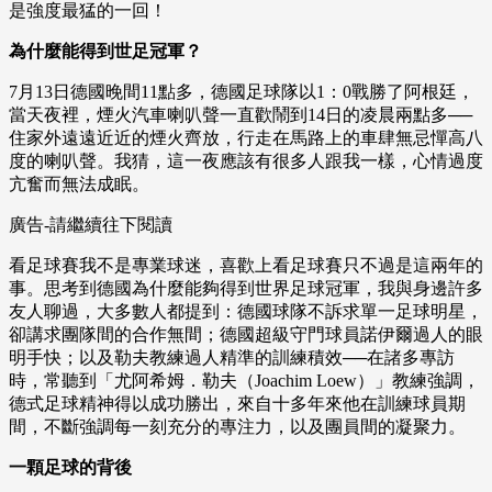
是強度最猛的一回！
為什麼能得到世足冠軍？
7月13日德國晚間11點多，德國足球隊以1：0戰勝了阿根廷，
當天夜裡，煙火汽車喇叭聲一直歡鬧到14日的凌晨兩點多──
住家外遠遠近近的煙火齊放，行走在馬路上的車肆無忌憚高八
度的喇叭聲。我猜，這一夜應該有很多人跟我一樣，心情過度
亢奮而無法成眠。
廣告-請繼續往下閱讀
看足球賽我不是專業球迷，喜歡上看足球賽只不過是這兩年的
事。思考到德國為什麼能夠得到世界足球冠軍，我與身邊許多
友人聊過，大多數人都提到：德國球隊不訴求單一足球明星，
卻講求團隊間的合作無間；德國超級守門球員諾伊爾過人的眼
明手快；以及勒夫教練過人精準的訓練積效──在諸多專訪
時，常聽到「尤阿希姆．勒夫（Joachim Loew）」教練強調，
德式足球精神得以成功勝出，來自十多年來他在訓練球員期
間，不斷強調每一刻充分的專注力，以及團員間的凝聚力。
一顆足球的背後