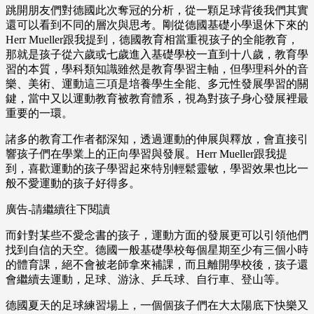
跳開朋友們對德國此次奪冠的分析，從一顆足球背後我們其實
還可以看到不同的層次與思考。剛從德國基礎小學退休下來的
Herr Mueller跟我提到，德國教育相當重視孩子的全能教育，
那就是孩子從六歲或七歲進入基礎學校一直到十八歲，教育學
習的本質，學科類知識雖然是教育學習主軸，但學理科外的音
樂、美術、運動這三項是培養學生全能、多元性發展學習的關
鍵，當中又以運動教育被教育體系，視為對孩子身心發展裡最
重要的一環。
諸多的教育工作者都深知，透過運動的伸展與釋放，會直接引
響孩子們在學業上的正向學習與發展。Herr Mueller跟我提
到，喜歡運動的孩子學習起來特別輕鬆靈敏，學習效果也比一
般不愛運動的孩子好得多。
廣告-請繼續往下閱讀
而針對某些不愛念書的孩子，運動方面的發展更可以引領他們
找到自信的天空。德國一般基礎學校每個星期至少有三個小時
的體育課，絕不會被老師拿來補課，而且離開學校後，孩子還
會繼續去運動，足球、游泳、乒乓球、自行車、登山等。
德國夏天的足球練習場上，一個個孩子們在大太陽底下快樂又